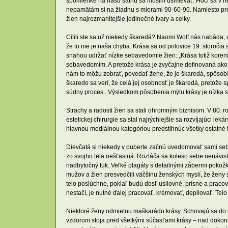
spomienke na našu šatňu sa musím usmievať. Hoci sa v nej
nepamätám si na žiadnu s mierami 90-60-90. Namiesto prefe
žien najrozmanitejšie jedinečné tvary a celky.
Cítili ste sa už niekedy škaredá? Naomi Wolf nás nabáda, 
že to nie je naša chyba. Krása sa od polovice 19. storočia
snahou udržať nízke sebavedomie žien: „Krása totiž korení
sebavedomím. A pretože krása je zvyčajne definovaná ako 
nám to môžu zobrať, povedať žene, že je škaredá, spôsobí,
škaredo sa verí, že celá jej osobnosť je škaredá, pretože s
súdny proces...Výsledkom pôsobenia mýtu krásy je nízka s
Strachy a radosti žien sa stali ohromným biznisom. V 80.
estetickej chirurgie sa stal najrýchlejšie sa rozvíjajúci 
hlavnou mediálnou kategóriou predstihnúc všetky ostatné
Dievčatá si niekedy v puberte začnú uvedomovať sami seba
zo svojho tela nešťastná. Roztáča sa koleso sebe nenávisti
nadbytočný tuk. Veľké plagáty s detailnými zábermi pokožk
mužov a žien presvedčili väčšinu ženských myslí, že ženy 
telo poslúchne, pokiaľ budú dosť usilovné, prísne a praco
nestačí, je nutné ďalej pracovať, krémovať, depilovať. Tel
Niektoré ženy odmietnu maškarádu krásy. Schovajú sa do my
vzdorom stoja pred všetkými súčasťami krásy – nad dokon