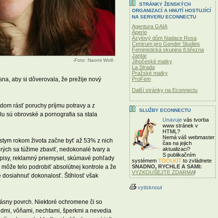
STRÁNKY ŽENSKÝCH
ORGANIZACÍ A HNUTÍ HOSTUJÍCÍ
NA SERVERU ECONNECTU
Agentura GAIA
Aperio
Azylový dům Nadace Rosa
Centrum pro Gender Studies
Feministická skupina 8.března
Jantar
-Foto: Naomi Wolf-
Jihočeské matky
La Strada
Pražské matky
sna, aby si dôverovala, že prežije nový
ProFem
Další stránky na Econnectu
dom rásť poruchy príjmu potravy a z
SLUŽBY ECONNECTU
slu sú obrovské a pornografia sa stala
Unavuje
vás tvorba
www stránek v
HTML?
Nemá váš webmaster
stym rokom života začne byť až 53% z nich
čas
na jejich
orých sa túžime zbaviť, nedokonalé tvary a
aktualizaci?
S publikačním
sopisy, reklamný priemysel, skúmavé pohľady
systémem
TOOLKIT
to zvládnete
 môže telo podrobiť absolútnej kontrole a že
SNADNO, RYCHLE A SAMI:
VYZKOUŠEJTE ZDARMA
!
e dosiahnuť dokonalosť. Štíhlosť však
vytisknout
rásny povrch. Niektoré ochromene či so
ndmi, vôňami, nechtami, šperkmi a nevedia