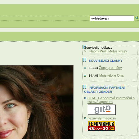
Související odkazy
Naomi Wolf: Mýtus krásy
SOUVISEJÍCÍ ČLÁNKY
Ženy pro měny
8.11.04
Moje tělo je Ona
14.4.03
INFORMAČNÍ PARTNEŘI
OBLASTI GENDER
GITA - Genderová informační a
tisková agentura
nezávislý magazín