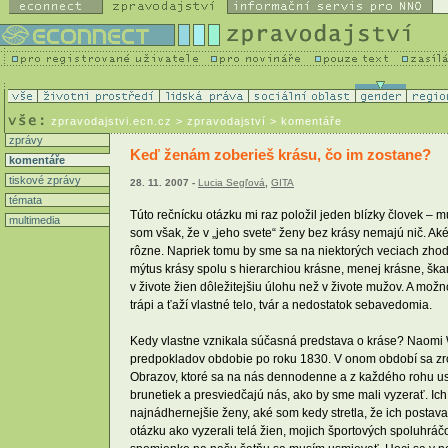
zpravodajstvi.ecn.cz
> zpravodajství > komentáře
zprávy
Keď ženám zoberieš krásu, čo im zostane?
komentáře
tiskové zprávy
28. 11. 2007 -
Lucia Segľová
,
GITA
témata
Túto rečnícku otázku mi raz položil jeden blízky človek –
multimedia
som však, že v „jeho svete“ ženy bez krásy nemajú nič. Aké
rôzne. Napriek tomu by sme sa na niektorých veciach zhodli
mýtus krásy spolu s hierarchiou krásne, menej krásne, škar
v živote žien dôležitejšiu úlohu než v živote mužov. A možn
trápi a ťaží vlastné telo, tvár a nedostatok sebavedomia.
Kedy vlastne vznikala súčasná predstava o kráse? Naomi 
predpokladov obdobie po roku 1830. V onom období sa zro
Obrazov, ktoré sa na nás dennodenne a z každého rohu u
brunetiek a presviedčajú nás, ako by sme mali vyzerať. Ich
najnádhernejšie ženy, aké som kedy stretla, že ich postava
otázku ako vyzerali telá žien, mojich športových spoluhráč