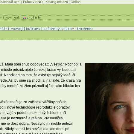
Kalendář akcí
|
Práce v NNO
|
Katalog odkazů
|
Občan
 muž. Mala som chuť odpovedať: „Všetko.“ Pochopila
 miesto prisudzujete ženskej kráse vy, bude asi
. Napríklad na tom, že existuje nejaký ideál či
edé. Asi by sme sa zhodli aj na fakte, že krása hrá
o by mnohé zo žien priznali aj fakt, ako hlboko ich
Wolf označuje za začiatok väčšiny našich
dili nové technológie reprodukcie obrazov.
smievajú v podobe dokonalých blondín či
 sila je nezmerná a reálna. Presvedčila i
 nie je dosť dobrá. Nedávno mi niekto položil
ok. Nikdy som si ich nevšímala, ale dnes pri