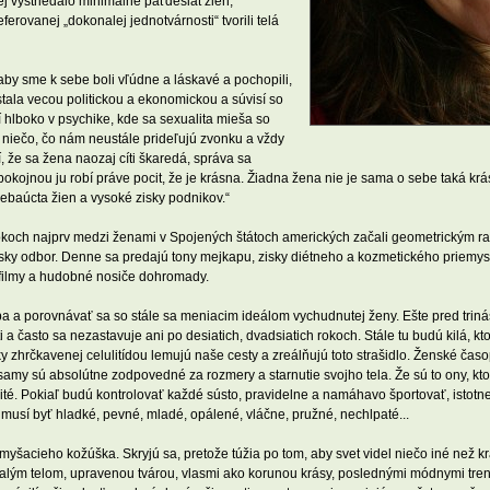
 vystriedalo minimálne päťdesiat žien,
rovanej „dokonalej jednotvárnosti“ tvorili telá
aby sme k sebe boli vľúdne a láskavé a pochopili,
 stala vecou politickou a ekonomickou a súvisí so
 hlboko v psychike, kde sa sexualita mieša so
niečo, čo nám neustále prideľujú zvonku a vždy
 že sa žena naozaj cíti škaredá, správa sa
pokojnou ju robí práve pocit, že je krásna. Žiadna žena nie je sama o sebe taká krá
ebaúcta žien a vysoké zisky podnikov.“
 rokoch najprv medzi ženami v Spojených štátoch amerických začali geometrickým ra
lekársky odbor. Denne sa predajú tony mejkapu, zisky diétneho a kozmetického priemy
 filmy a hudobné nosiče dohromady.
 a porovnávať sa so stále sa meniacim ideálom vychudnutej ženy. Ešte pred triná
 a často sa nezastavuje ani po desiatich, dvadsiatich rokoch. Stále tu budú kilá, kt
y zhrčkavenej celulitídou lemujú naše cesty a zreálňujú toto strašidlo. Ženské ča
samy sú absolútne zodpovedné za rozmery a starnutie svojho tela. Že sú to ony, kto
vité. Pokiaľ budú kontrolovať každé sústo, pravidelne a namáhavo športovať, istotn
o musí byť hladké, pevné, mladé, opálené, vláčne, pružné, nechlpaté...
šacieho kožúška. Skryjú sa, pretože túžia po tom, aby svet videl niečo iné než k
alým telom, upravenou tvárou, vlasmi ako korunou krásy, poslednými módnymi tre