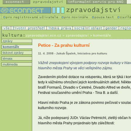
zpravodajstvi.ecn.cz
> zpravodajství > komentáře
zprávy
Petice - Za prahu kulturní
komentáře
tiskové zprávy
11. 4. 2008 - Jakub Špalek, Iniciativa pro kulturu
témata
Vážně znepokojeni vývojem podpory rozvoje kultury v hlav
multimedia
hlavního města Prahy ve věci veřejného zájmu.
Zavedením plošné dotace na vstupenku, která se týká i kom
tedy k vážnému ohrožení jejich kontinuálních aktivit. Něk
bratří Formanů, Divadlo v Celetné, Divadlo Alfred ve dvoř
Festival současného umění Praha - Tina B. a další.
Hlavní město Praha je ze zákona povinno pečovat v soulad
kulturního rozvoje.
Já, níže podepsaný JUDr. Václav Petrmichl, zletilý občan 
hlavního města Prahy projednalo tyto záležitosti: