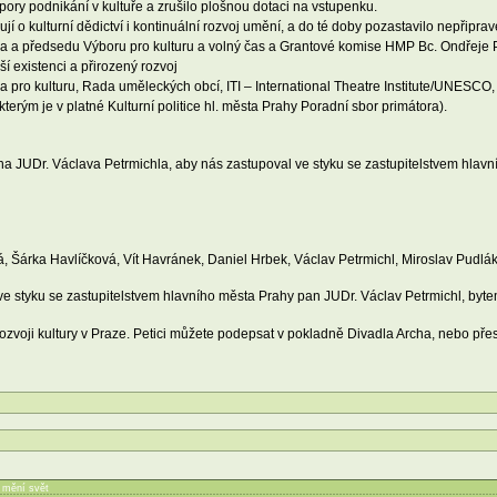
ry podnikání v kultuře a zrušilo plošnou dotaci na vstupenku.
ují o kulturní dědictví i kontinuální rozvoj umění, a do té doby pozastavilo nepřipra
tera a předsedu Výboru pro kulturu a volný čas a Grantové komise HMP Bc. Ondřeje
lší existenci a přirozený rozvoj
a pro kulturu, Rada uměleckých obcí, ITI – International Theatre Institute/UNESCO, 
terým je v platné Kulturní politice hl. města Prahy Poradní sbor primátora).
a JUDr. Václava Petrmichla, aby nás zastupoval ve styku se zastupitelstvem hlavn
, Šárka Havlíčková, Vít Havránek, Daniel Hrbek, Václav Petrmichl, Miroslav Pudlák
 ve styku se zastupitelstvem hlavního města Prahy pan JUDr. Václav Petrmichl, by
zvoji kultury v Praze. Petici můžete podepsat v pokladně Divadla Archa, nebo přes
í mění svět