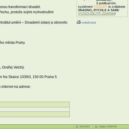
S publikačním
systémem
TOOLKIT
to zvládnete
venou transformaci divadel.
SNADNO, RYCHLE A SAMI:
 Pechu, protože svými rozhodnutími
VYZKOUŠEJTE ZDARMA
!
Institut umění – Divadelní ústav) a obnovilo
vytisknout
ího města Prahy.
, Ondřej Vetchý.
tem Na Skalce 1039/3, 150 00 Praha 5.
 internet na adrese:
kontakt
mapa stránek