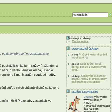
Související odkazy
On line petice
SOUVISEJÍCÍ ČLÁNKY
petičním obracejí na zastupitelstvo
Pražské kulturní scéně
3.4.08
hrozí bankrot
Čeští tvůrci se učí
31.8.05
 poskytujících kulturní služby Pražanům, a
čerpat peníze z evropských
fondů
o např. divadlo Semafor, Archa, Divadlo
 evropského filmu, Maratón soudobé hudby,
Udělování kulturních
16.12.04
grantů: Horký brambor, který
pálí pražské zastupitele
ování potřeb svých občanů včetně celkového
SLUŽBY ECONNECTU
Unavuje
vás tvorba
www stránek v
lavním městě Praze, aby zastupitelstvo
HTML?
Nemá váš webmaster
čas
na jejich
aktualizaci?