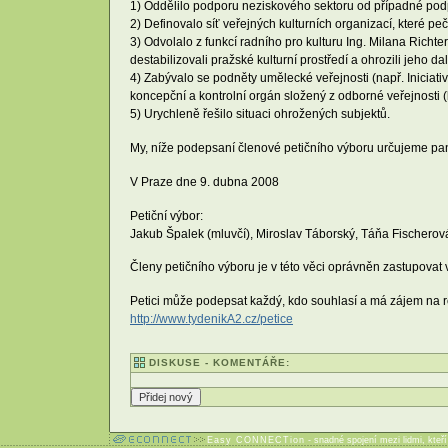
1) Oddělilo podporu neziskového sektoru od případné podpo
2) Definovalo síť veřejných kulturních organizací, které peč
3) Odvolalo z funkcí radního pro kulturu Ing. Milana Rich
destabilizovali pražské kulturní prostředí a ohrozili jeho da
4) Zabývalo se podněty umělecké veřejnosti (např. Iniciativ
koncepční a kontrolní orgán složený z odborné veřejnosti (k
5) Urychleně řešilo situaci ohrožených subjektů.
My, níže podepsaní členové petičního výboru určujeme pan
V Praze dne 9. dubna 2008
Petiční výbor:
Jakub Špalek (mluvčí), Miroslav Táborský, Táňa Fischerová
Členy petičního výboru je v této věci oprávněn zastupovat
Petici může podepsat každý, kdo souhlasí a má zájem na ro
http://www.tydenikA2.cz/petice
DISKUSE - KOMENTÁŘE:
Easy CONNECTion
- snadné spojení mezi lidmi, kteř