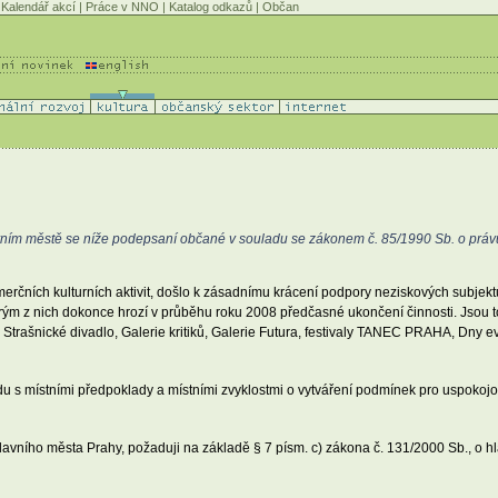
Kalendář akcí
|
Práce v NNO
|
Katalog odkazů
|
Občan
ním městě se níže podepsaní občané v souladu se zákonem č. 85/1990 Sb. o právu 
erčních kulturních aktivit, došlo k zásadnímu krácení podpory neziskových subjektů
terým z nich dokonce hrozí v průběhu roku 2008 předčasné ukončení činnosti. Jsou t
e, Strašnické divadlo, Galerie kritiků, Galerie Futura, festivaly TANEC PRAHA, Dny
u s místními předpoklady a místními zvyklostmi o vytváření podmínek pro uspokoj
hlavního města Prahy, požaduji na základě § 7 písm. c) zákona č. 131/2000 Sb., o h