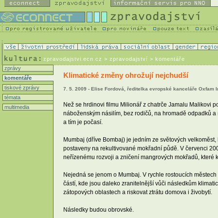
zpravodajstvi.ecn.cz
> zpravodajství > komentáře
zprávy
Klimatické změny ohrožují nejchudší
komentáře
tiskové zprávy
7. 5. 2009 - Elise Fordová, ředitelka evropské kanceláře Oxfam I
témata
Než se hrdinovi filmu Milionář z chatrče Jamalu Malikovi 
multimedia
náboženským násilím, bez rodičů, na hromadě odpadků a n
a tím je počasí.
Mumbaj (dříve Bombaj) je jedním ze světových velkoměst, kt
postaveny na rekultivované mokřadní půdě. V červenci 2005 
neřízenému rozvoji a zničení mangrových mokřadů, které kd
Nejedná se jenom o Mumbaj. V rychle rostoucích městech po 
částí, kde jsou daleko zranitelnější vůči následkům klimati
zátopových oblastech a riskovat ztrátu domova i živobytí.
Následky budou obrovské.