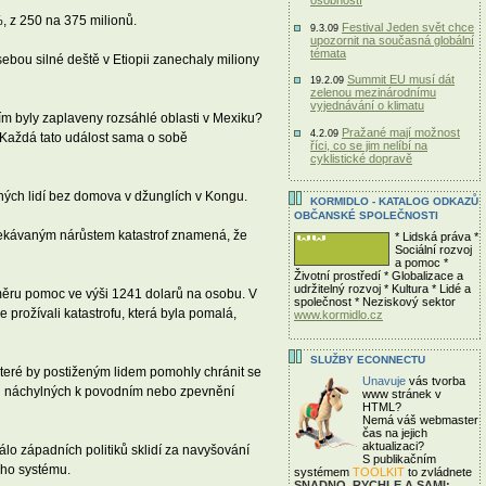
osobností
%, z 250 na 375 milionů.
Festival Jeden svět chce
9.3.09
upozornit na současná globální
témata
 sebou silné deště v Etiopii zanechaly miliony
Summit EU musí dát
19.2.09
zelenou mezinárodnímu
vyjednávání o klimatu
tím byly zaplaveny rozsáhlé oblasti v Mexiku?
Pražané mají možnost
4.2.09
„Každá tato událost sama o sobě
říci, co se jim nelíbí na
cyklistické dopravě
ných lidí bez domova v džunglích v Kongu.
KORMIDLO - KATALOG ODKAZŮ
OBČANSKÉ SPOLEČNOSTI
 očekávaným nárůstem katastrof znamená, že
* Lidská práva *
Sociální rozvoj
a pomoc *
Životní prostředí * Globalizace a
udržitelný rozvoj * Kultura * Lidé a
ůměru pomoc ve výši 1241 dolarů na osobu. V
společnost * Neziskový sektor
prožívali katastrofu, která byla pomalá,
www.kormidlo.cz
SLUŽBY ECONNECTU
teré by postiženým lidem pomohly chránit se
Unavuje
vás tvorba
ech náchylných k povodním nebo zpevnění
www stránek v
HTML?
Nemá váš webmaster
čas
na jejich
aktualizaci?
lo západních politiků sklidí za navyšování
S publikačním
ího systému.
systémem
TOOLKIT
to zvládnete
SNADNO, RYCHLE A SAMI: