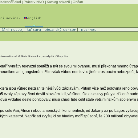
Kalendář akcí
|
Práce v NNO
|
Katalog odkazů
|
Občan
nternational & Petr Patočka, analytik Glopolis
podaří vyhrát v televizní soutěži a být se svou milovanou, musí překonat mnoho ú
eunikne ani gangsterům. Film však vůbec nemluví o jiném rostoucím nebezpečí, k
erá jsou vůbec nejzranitelnější vůči záplavám. Přitom více než polovina jeho obyvat
vzaly záplavy život devíti stovkám lidí, většinou šlo o sesuvy půdy a zřícené budov
ysi vydatné deště pohlcovaly, musí chudí lidé čelit stále větším rizikům spojený
celé Asii, Africe i obou amerických kontinentech, od Jakarty až po Lagos vytlačuj
ckých katastrof. Například zvyšující se hladiny moří způsobí, že 200 milionů obyvat