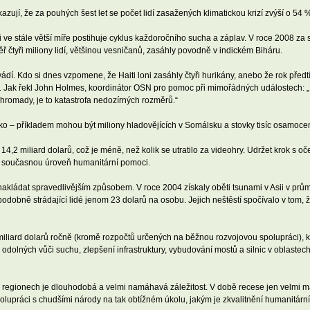
ují, že za pouhých šest let se počet lidí zasažených klimatickou krizí zvýší o 54 
sii ve stále větší míře postihuje cyklus každoročního sucha a záplav. V roce 2008 za
 čtyři miliony lidí, většinou vesničanů, zasáhly povodně v indickém Biháru.
vádí. Kdo si dnes vzpomene, že Haiti loni zasáhly čtyři hurikány, anebo že rok před
é. Jak řekl John Holmes, koordinátor OSN pro pomoc při mimořádných událostech: 
hromady, je to katastrofa nedozírných rozměrů.“
žko – příkladem mohou být miliony hladovějících v Somálsku a stovky tisíc osamoce
14,2 miliard dolarů, což je méně, než kolik se utratilo za videohry. Udržet krok s
el současnou úroveň humanitární pomoci.
nakládat spravedlivějším způsobem. V roce 2004 získaly oběti tsunami v Asii v pr
bně strádající lidé jenom 23 dolarů na osobu. Jejich neštěstí spočívalo v tom, že 
liard dolarů ročně (kromě rozpočtů určených na běžnou rozvojovou spolupráci), k
 odolných vůči suchu, zlepšení infrastruktury, vybudování mostů a silnic v oblast
 regionech je dlouhodobá a velmi namáhavá záležitost. V době recese jen velmi má
polupráci s chudšími národy na tak obtížném úkolu, jakým je zkvalitnění humanitárn