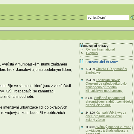
Související odkazy
Oxfam International
Glopolis
SOUVISEJÍCÍ ČLÁNKY
trap. Vyrůstá v mumbajském slumu zmítaném
Charita ČR pomáhá v
teré hrozí Jamalovi a jemu podobným lidem,
17.4.09
Zimbabwe
Thaindian News:
15.4.09
Oteplení ve středověku bylo
el žije ve slumech, které jsou z velké části
způsobeno přírodními
klimatickými mechanismy
y. Kvůli rozpadající se kanalizaci,
m se změnami podnebí.
Smíšené parlamentní
8.4.09
shromáždění a afričtí zemědělci
hledají lék na krizi
e intenzivní urbanizace lidi do okrajových
el rozvojových zemí bude žít v pobřežních
Kampaň Velká výzva
24.3.09
chce prosadit ambiciózní
zelený zákon
Světový pochod v Praze
11.3.09
přivítá pestrá škála událostí a