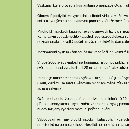
Výzkumy, které provedla humanitární organizace Oxfam, ukaz
Obrovské počty lidí ve východní a střední Africe a v jižní A
lidí odkázaných na potravinovou pomoc. V témže roce téměř
Mnoho klimatických katastrof se v novinových titulcích neu
Kumulativní dopady těchto katastrof jsou však dalekosáhl
neznamenala tak velký počet mrtvých, ale když je dáme do
Mezinárodní systém však současné krize řeší jen velmi tě
V roce 2006 svět vynaložil na humanitární pomoc přibližně 
svět bude muset vynaložit asi 25 miliard dolarů, aby udrž
Pomoc je nutné nejenom navyšovat, ale je nutné ji také vy
Čadu, kterému se média věnovala mnohem méně, získali podo
tichá a zákeřná.
Oxfam odhaduje, že bude třeba poskytnout minimálně 50 mi
před důsledky klimatických změn. Znamená to vývoj plodin
budov tak, aby vydržely rostoucí počet hurikánů.
Vybudování ochrany proti klimatickým katastrofám v celých
prostředků na pomoc potlesk. Nesklidí ho nejspíš ani za s