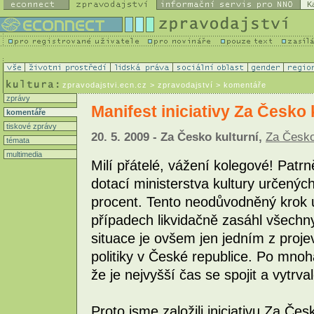
K
zpravodajstvi.ecn.cz
> zpravodajství > komentáře
zprávy
Manifest iniciativy Za Česko 
komentáře
tiskové zprávy
20. 5. 2009 - Za Česko kulturní,
Za Česko
témata
multimedia
Milí přátelé, vážení kolegové! Patrn
dotací ministerstva kultury určených
procent. Tento neodůvodněný krok u
případech likvidačně zasáhl všechny
situace je ovšem jen jedním z proje
politiky v České republice. Po mno
že je nejvyšší čas se spojit a vytrv
Proto jsme založili iniciativu Za Čes