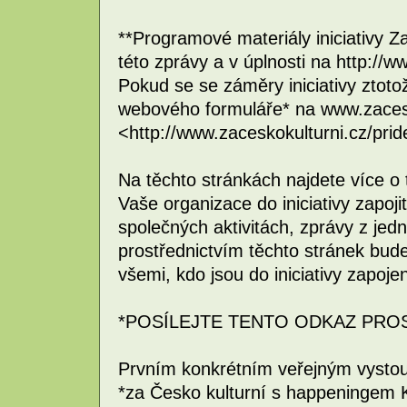
**Programové materiály iniciativy Za
této zprávy a v úplnosti na http://
Pokud se se záměry iniciativy ztotož
webového formuláře* na www.zacesko
<http://www.zaceskokulturni.cz/pride
Na těchto stránkách najdete více o
Vaše organizace do iniciativy zapoj
společných aktivitách, zprávy z jedn
prostřednictvím těchto stránek bud
všemi, kdo jsou do iniciativy zapojen
*POSÍLEJTE TENTO ODKAZ PROS
Prvním konkrétním veřejným vysto
*za Česko kulturní s happeningem K