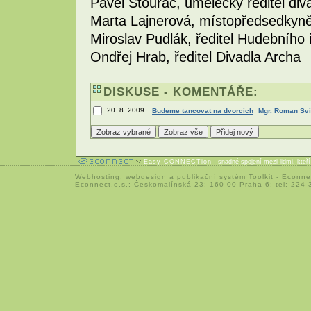
Pavel Štourač, umělecký ředitel div
Marta Lajnerová, místopředsedkyně
Miroslav Pudlák, ředitel Hudebního 
Ondřej Hrab, ředitel Divadla Archa
DISKUSE - KOMENTÁŘE:
20. 8. 2009
Budeme tancovat na dvorcích
Mgr. Roman Svi
Easy CONNECTion
- snadné spojení mezi lidmi, kteř
Webhosting
,
webdesign
a
publikační systém Toolkit
-
Econne
Econnect,o.s.; Českomalínská 23; 160 00 Praha 6; tel: 224