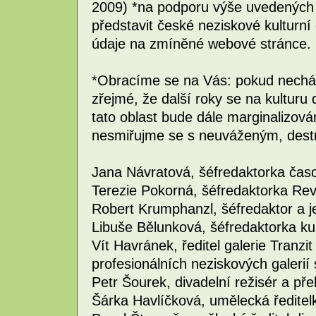
2009) *na podporu výše uvedených
představit české neziskové kulturní
údaje na zmíněné webové stránce.
*Obracíme se na Vás: pokud nechám
zřejmé, že další roky se na kulturu
tato oblast bude dále marginalizov
nesmiřujme se s neuváženým, destru
Jana Návratová, šéfredaktorka čas
Terezie Pokorná, šéfredaktorka Re
Robert Krumphanzl, šéfredaktor a je
Libuše Bělunková, šéfredaktorka kul
Vít Havránek, ředitel galerie Tranzit
profesionálních neziskových galer
Petr Šourek, divadelní režisér a pře
Šárka Havlíčková, umělecká ředitelk