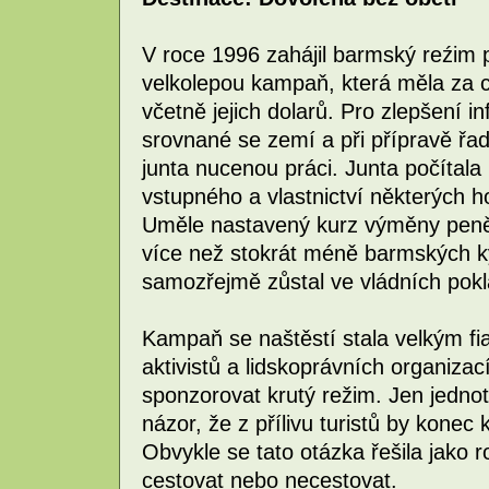
V roce 1996 zahájil barmský reźim
velkolepou kampaň, která měla za cíl
včetně jejich dolarů. Pro zlepšení i
srovnané se zemí a při přípravě řady
junta nucenou práci. Junta počítal
vstupného a vlastnictví některých h
Uměle nastavený kurz výměny peně
více než stokrát méně barmských ky
samozřejmě zůstal ve vládních pok
Kampaň se naštěstí stala velkým fi
aktivistů a lidskoprávních organizac
sponzorovat krutý režim. Jen jednotl
názor, že z přílivu turistů by kone
Obvykle se tato otázka řešila jako
cestovat nebo necestovat.