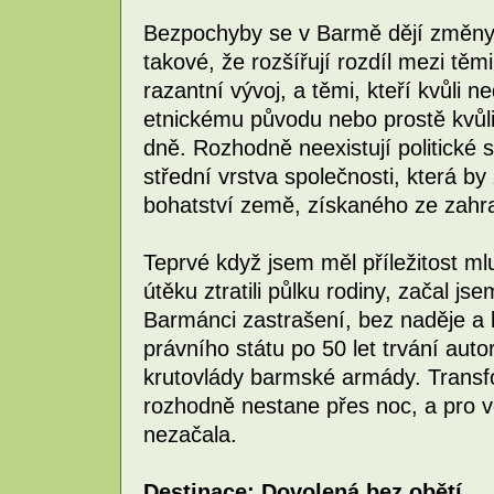
Bezpochyby se v Barmě dějí změny.
takové, že rozšířují rozdíl mezi těm
razantní vývoj, a těmi, kteří kvůli 
etnickému původu nebo prostě kvůli 
dně. Rozhodně neexistují politick
střední vrstva společnosti, která b
bohatství země, získaného ze zahran
Teprvé když jsem měl příležitost mlu
útěku ztratili půlku rodiny, začal js
Barmánci zastrašení, bez naděje a
právního státu po 50 let trvání autor
krutovlády barmské armády. Transf
rozhodně nestane přes noc, a pro 
nezačala.
Destinace: Dovolená bez obětí