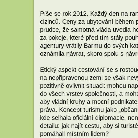
Píše se rok 2012. Každý den na ran
cizinců. Ceny za ubytování během 
prudce, že samotná vláda uvedla ho
za pokoje, které před tím stály pou
agentury vrátily Barmu do svých k
oznámila návrat, skoro spolu s náv
Etický aspekt cestování se s rosto
na nepřipravenou zemi se však nevy
pozitivně ovlivnit situaci: mohou na
do všech vrstev společnosti, a moho
aby vládní kruhy a mocní podnikatel
práva. Koncept turismu jako „občan
kde selhala oficiální diplomacie, n
detailu: jak najít cestu, aby si turi
pomáhali místním lidem?