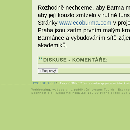
Rozhodně nechceme, aby Barma muse
aby její kouzlo zmízelo v rutině tu
Stránky
www.ecoburma.com
v proj
Praha jsou zatím prvním malým kr
Barmánce a vybudováním sítě zájem
akademiků.
DISKUSE - KOMENTÁŘE:
Easy CONNECTion
- snadné spojení mezi lidmi, kteř
Webhosting
,
webdesign
a
publikační systém Toolkit
-
Econne
Econnect,o.s.; Českomalínská 23; 160 00 Praha 6; tel: 224