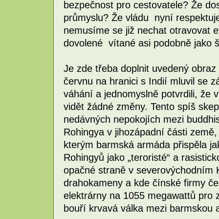
bezpečnost pro cestovatele? Že dos
průmyslu? Že vládu nyní respektuj
nemusíme se již nechat otravovat e
dovolené vítané asi podobně jako 
Je zde třeba doplnit uvedený obraz
červnu na hranici s Indií mluvil se 
váhání a jednomyslně potvrdili, že 
vidět žádné změny. Tento spíš skep
nedávných nepokojích mezi buddhis
Rohingya v jihozápadní části země, 
kterým barmská armáda přispěla ja
Rohingyů jako „teroristé“ a rasisti
opačné straně v severovýchodním K
drahokameny a kde čínské firmy če
elektrárny na 1055 megawattů pro 
bouří krvavá válka mezi barmskou a