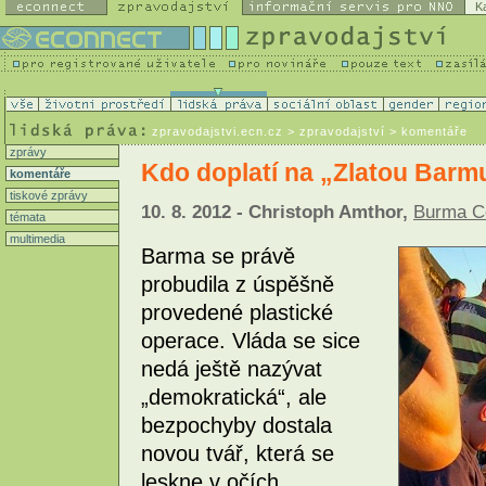
K
zpravodajstvi.ecn.cz
> zpravodajství > komentáře
zprávy
Kdo doplatí na „Zlatou Barm
komentáře
tiskové zprávy
10. 8. 2012 - Christoph Amthor,
Burma Ce
témata
multimedia
Barma se právě
probudila z úspěšně
provedené plastické
operace. Vláda se sice
nedá ještě nazývat
„demokratická“, ale
bezpochyby dostala
novou tvář, která se
leskne v očích