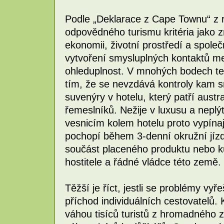
Podle „Deklarace z Cape Townu“ z r
odpovědného turismu kritéria jako
ekonomii, životní prostředí a společ
vytvoření smysluplných kontaktů mez
ohleduplnost. V mnohých bodech te
tím, že se nevzdává kontroly kam s
suvenýry v hotelu, který patří austr
řemeslníků. Nežije v luxusu a neplýt
vesnicím kolem hotelu proto vypína
pochopí během 3-denní okružní jíz
součást placeného produktu nebo kul
hostitele a řádné vládce této země.
Těžší je říct, jestli se problémy vyř
příchod individuálních cestovatelů.
váhou tisíců turistů z hromadného z