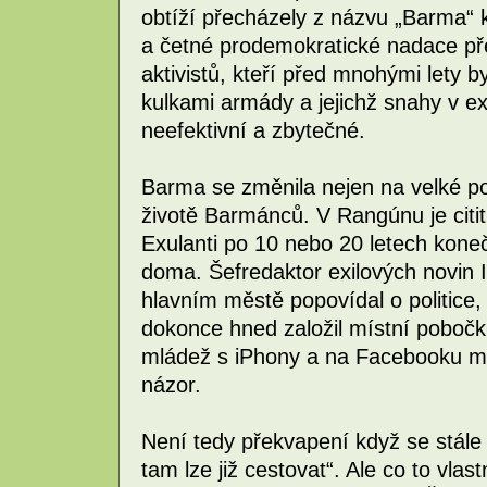
obtíží přecházely z názvu „Barma“ 
a četné prodemokratické nadace pře
aktivistů, kteří před mnohými lety 
kulkami armády a jejichž snahy v ex
neefektivní a zbytečné.
Barma se změnila nejen na velké po
životě Barmánců. V Rangúnu je citi
Exulanti po 10 nebo 20 letech koneč
doma. Šefredaktor exilových novin
hlavním městě popovídal o politice,
dokonce hned založil místní pobočku
mládež s iPhony a na Facebooku mají
názor.
Není tedy překvapení když se stále 
tam lze již cestovat“. Ale co to vla