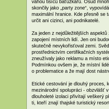
váhou tisíců baťůžkářů. Osud mnohý
skončily jako „party zone“, vypovíd
maximální hranice. Kde přesně se t
určit ani cizinci, ani podnikatelé.
Za jeden z nejdůležitějších aspektů
zapojení místních lidí. Jen oni bud
skutečně nevykořisťoval zemi. Svěd
prostřednictvím certifikačních syst
zneužívaly jako reklamu a místo etic
Podmínkou ovšem je, že místní lid
o problematice a že mají dost nástro
Etické cestování je dlouhý proces, k
mezinárodní spolupráci - obzvlášť 
dlouholeté izolaci přivítají veškerý 
ti, kteří znají thajské turistický reso