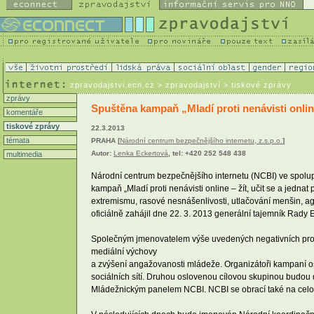
zpravodajstvi.ecn.cz
> zpravodajství > tiskové zprávy
zprávy
Spuštěna kampaň „Mladí proti nenávisti onli
komentáře
tiskové zprávy
22.3.2013
témata
PRAHA [
Národní centrum bezpečnějšího internetu, z.s.p.o.
]
Autor:
Lenka Eckertová
, tel: +420 252 548 438
multimedia
Národní centrum bezpečnějšího internetu (NCBI) ve spolup
kampaň „Mladí proti nenávisti online – žít, učit se a jedna
extremismu, rasové nesnášenlivosti, utlačování menšin, a
oficiálně zahájil dne 22. 3. 2013 generální tajemník Rady 
Společným jmenovatelem výše uvedených negativních projevů
mediální výchovy
a zvýšení angažovanosti mládeže. Organizátoři kampaní osl
sociálních sítí. Druhou oslovenou cílovou skupinou budou d
Mládežnickým panelem NCBI. NCBI se obrací také na celoná