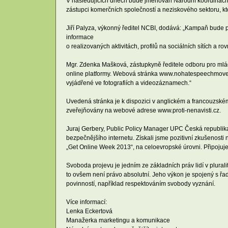
V následujících dnech bude jmenován Národní koordinační vý
zástupci komerčních společností a neziskového sektoru, kte
Jiří Palyza, výkonný ředitel NCBI, dodává: „Kampaň bude p
informace
o realizovaných aktivitách, profilů na sociálních sítích a r
Mgr. Zdenka Mašková, zástupkyně ředitele odboru pro mlád
online platformy. Webová stránka www.nohatespeechmovemen
vyjádřené ve fotografiích a videozáznamech.“
Uvedená stránka je k dispozici v anglickém a francouzsk
zveřejňovány na webové adrese www.proti-nenavisti.cz.
Juraj Gerbery, Public Policy Manager UPC Česká republik
bezpečnějšího internetu. Získali jsme pozitivní zkušenosti
„Get Online Week 2013“, na celoevropské úrovni. Připojujem
Svoboda projevu je jedním ze základních práv lidí v plura
to ovšem není právo absolutní. Jeho výkon je spojený s řa
povinností, například respektováním svobody vyznání.
Více informací:
Lenka Eckertová
Manažerka marketingu a komunikace