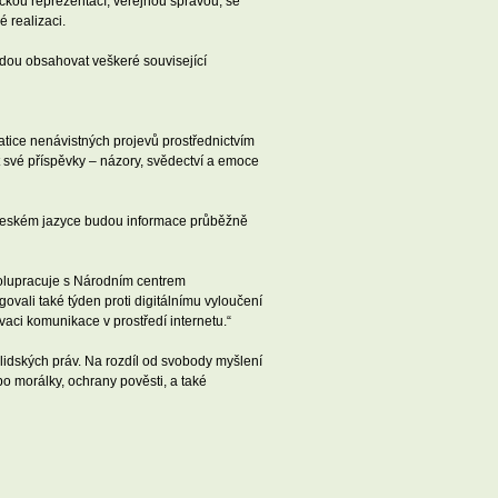
ickou reprezentací, veřejnou správou, se
 realizaci.
udou obsahovat veškeré související
tice nenávistných projevů prostřednictvím
 své příspěvky – názory, svědectví a emoce
V českém jazyce budou informace průběžně
polupracuje s Národním centrem
ovali také týden proti digitálnímu vyloučení
vaci komunikace v prostředí internetu.“
lidských práv. Na rozdíl od svobody myšlení
o morálky, ochrany pověsti, a také