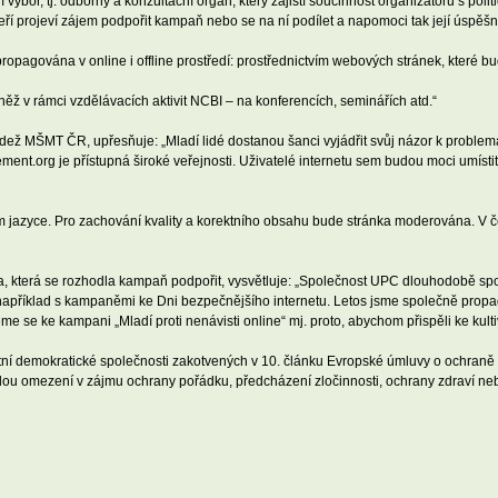
bor, tj. odborný a konzultační orgán, který zajistí součinnost organizátorů s polit
ří projeví zájem podpořit kampaň nebo se na ní podílet a napomoci tak její úspěšné
ropagována v online i offline prostředí: prostřednictvím webových stránek, které b
ovněž v rámci vzdělávacích aktivit NCBI – na konferencích, seminářích atd.“
ež MŠMT ČR, upřesňuje: „Mladí lidé dostanou šanci vyjádřit svůj názor k problema
t.org je přístupná široké veřejnosti. Uživatelé internetu sem budou moci umístit
ém jazyce. Pro zachování kvality a korektního obsahu bude stránka moderována. 
a, která se rozhodla kampaň podpořit, vysvětluje: „Společnost UPC dlouhodobě s
 například s kampaněmi ke Dni bezpečnějšího internetu. Letos jsme společně propag
e se ke kampani „Mladí proti nenávisti online“ mj. proto, abychom přispěli ke kulti
litní demokratické společnosti zakotvených v 10. článku Evropské úmluvy o ochraně 
dou omezení v zájmu ochrany pořádku, předcházení zločinnosti, ochrany zdraví neb