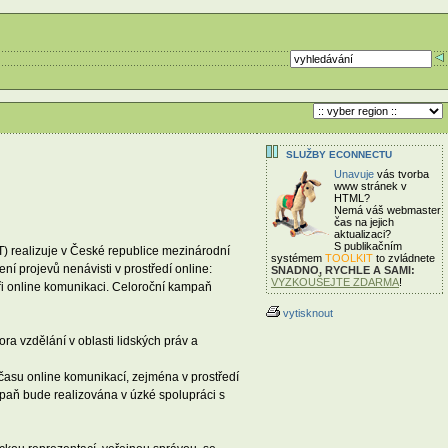
SLUŽBY ECONNECTU
Unavuje
vás tvorba
www stránek v
HTML?
Nemá váš webmaster
čas
na jejich
aktualizaci?
S publikačním
) realizuje v České republice mezinárodní
systémem
TOOLKIT
to zvládnete
ní projevů nenávisti v prostředí online:
SNADNO, RYCHLE A SAMI:
VYZKOUŠEJTE ZDARMA
!
ři online komunikaci. Celoroční kampaň
vytisknout
a vzdělání v oblasti lidských práv a
 času online komunikací, zejména v prostředí
ampaň bude realizována v úzké spolupráci s