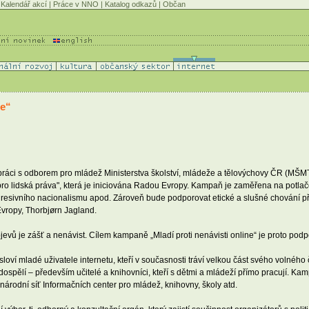
Kalendář akcí
|
Práce v NNO
|
Katalog odkazů
|
Občan
ne“
ráci s odborem pro mládež Ministerstva školství, mládeže a tělovýchovy ČR (MŠMT
t pro lidská práva", která je iniciována Radou Evropy. Kampaň je zaměřena na potlače
gresivního nacionalismu apod. Zároveň bude podporovat etické a slušné chování p
Evropy, Thorbjørn Jagland.
 je zášť a nenávist. Cílem kampaně „Mladí proti nenávisti online“ je proto podpor
oví mladé uživatele internetu, kteří v současnosti tráví velkou část svého volného
ospělí – především učitelé a knihovníci, kteří s dětmi a mládeží přímo pracují. K
rodní síť Informačních center pro mládež, knihovny, školy atd.