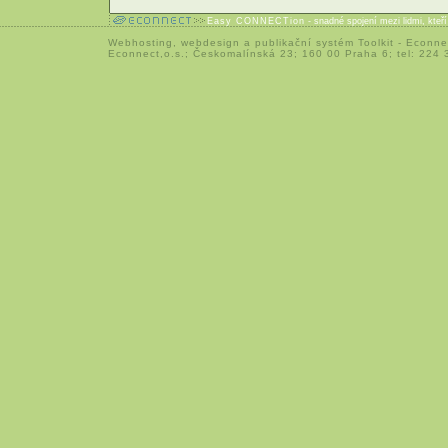
Easy CONNECTion
- snadné spojení mezi lidmi, kteř
Webhosting
,
webdesign
a
publikační systém Toolkit
-
Econne
Econnect,o.s.; Českomalínská 23; 160 00 Praha 6; tel: 224