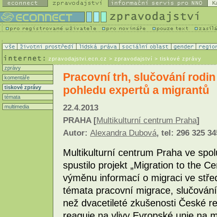
K
zpravodajstvi.ecn.cz
> zpravodajství > tiskové zprávy
zprávy
Pracovní trh, slučování rodin
komentáře
pohledu expertů a migrantů
tiskové zprávy
témata
22.4.2013
multimedia
PRAHA [
Multikulturní centrum Praha
]
Autor:
Alexandra Dubová
, tel: 296 325 34
Multikulturní centrum Praha ve spol
spustilo projekt „Migration to the Ce
výměnu informací o migraci ve stře
témata pracovní migrace, slučování 
než dvacetileté zkušenosti České re
reaguje na vlivy Evropské unie na m