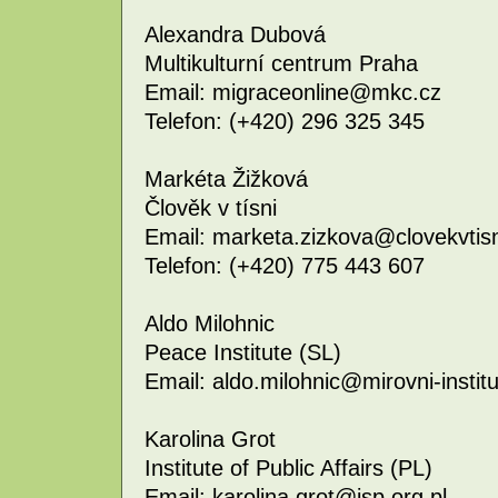
Alexandra Dubová
Multikulturní centrum Praha
Email: migraceonline@mkc.cz
Telefon: (+420) 296 325 345
Markéta Žižková
Člověk v tísni
Email: marketa.zizkova@clovekvtisn
Telefon: (+420) 775 443 607
Aldo Milohnic
Peace Institute (SL)
Email: aldo.milohnic@mirovni-institu
Karolina Grot
Institute of Public Affairs (PL)
Email: karolina.grot@isp.org.pl