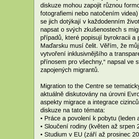
diskuze mohou zapojit různou form
fotografiemi nebo natočením videa) a
se jich dotýkají v každodenním živo
napsat o svých zkušenostech s migr
případů, které popisují byrokracii a
Maďarsku musí čelit. Věřím, že můj 
vytvoření inklusivnějšího a transpa
přínosem pro všechny,“ napsal ve 
zapojených migrantů.
Migration to the Centre se tematick
aktuálně diskutovány na úrovni Evro
aspekty migrace a integrace cizinc
diskuze na tato témata:
• Práce a povolení k pobytu (leden
• Sloučení rodiny (květen až srpen 
• Studium v EU (září až prosinec 2