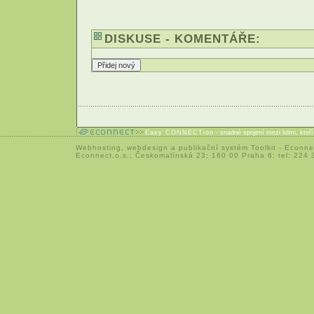
DISKUSE - KOMENTÁŘE:
Easy CONNECTion
- snadné spojení mezi lidmi, kteř
Webhosting
,
webdesign
a
publikační systém Toolkit
-
Econne
Econnect,o.s.; Českomalínská 23; 160 00 Praha 6; tel: 224