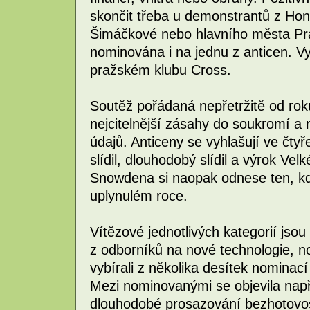
skončit třeba u demonstrantů z Ho
Šimáčkové nebo hlavního města Pr
nominována i na jednu z anticen. V
pražském klubu Cross.
Soutěž pořádaná nepřetržitě od ro
nejcitelnější zásahy do soukromí a
údajů. Anticeny se vyhlašují ve čtyře
slídil, dlouhodobý slídil a výrok Ve
Snowdena si naopak odnese ten, kd
uplynulém roce.
Vítězové jednotlivých kategorií jso
z odborníků na nové technologie, nov
vybírali z několika desítek nominací
Mezi nominovanými se objevila např
dlouhodobé prosazování bezhotovos