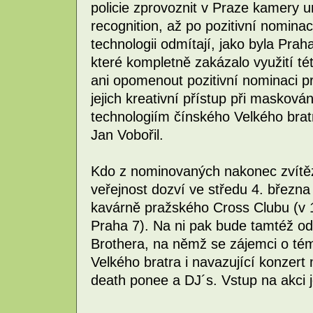
policie zprovoznit v Praze kamery u
recognition, až po pozitivní nomina
technologii odmítají, jako byla Prah
které kompletně zakázalo využití t
ani opomenout pozitivní nominaci 
jejich kreativní přístup při maskov
technologiím čínského Velkého brat
Jan Vobořil.
Kdo z nominovaných nakonec zvítězí
veřejnost dozví ve středu 4. března
kavárně pražského Cross Clubu (v 1
Praha 7). Na ni pak bude tamtéž od
Brothera, na němž se zájemci o té
Velkého bratra i navazující konzer
death ponee a DJ´s. Vstup na akci 