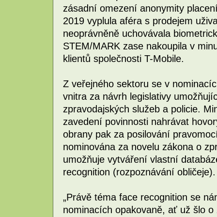
zásadní omezení anonymity placení
2019 vyplula aféra s prodejem uživa
neoprávněně uchovávala biometrické
STEM/MARK zase nakoupila v minulo
klientů společnosti T-Mobile.
Z veřejného sektoru se v nominacích
vnitra za návrh legislativy umožňuj
zpravodajských služeb a policie. Mi
zavedení povinnosti nahrávat hovory
obrany pak za posilování pravomocí
nominována za novelu zákona o zpr
umožňuje vytváření vlastní databáze
recognition (rozpoznávání obličeje).
„Právě téma face recognition se ná
nominacích opakovaně, ať už šlo o 