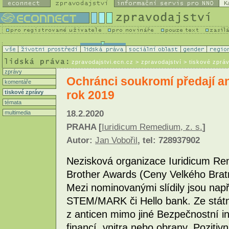
K
zpravodajstvi.ecn.cz
> zpravodajství > tiskové zprá
zprávy
Ochránci soukromí předají an
komentáře
rok 2019
tiskové zprávy
témata
18.2.2020
multimedia
PRAHA [
Iuridicum Remedium, z. s.
]
Autor:
Jan Vobořil
, tel: 728937902
Nezisková organizace Iuridicum Re
Brother Awards (Ceny Velkého Bratra
Mezi nominovanými slídily jsou např
STEM/MARK či Hello bank. Ze státn
z anticen mimo jiné Bezpečnostní in
financí, vnitra nebo obrany. Pozit