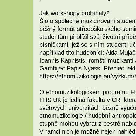
Jak workshopy probíhaly?
Šlo o společné muzicírování studen
běžný formát středoškolského sem
studentům přiblížil svůj životní příb
písničkami, jež se s ním studenti uči
například tito hudebníci: Aida Mujač
Ioannis Kapnistis, romští muzikant
Gambijec Papis Nyass. Přehled lekt
https://etnomuzikologie.eu/vyzkum/
O etnomuzikologickém programu F
FHS UK je jediná fakulta v ČR, kte
světových univerzitách běžně vyuč
etnomuzikologie / hudební antropolo
stupně mohou vybrat z pestré nabíd
V rámci nich je možné nejen nahlé