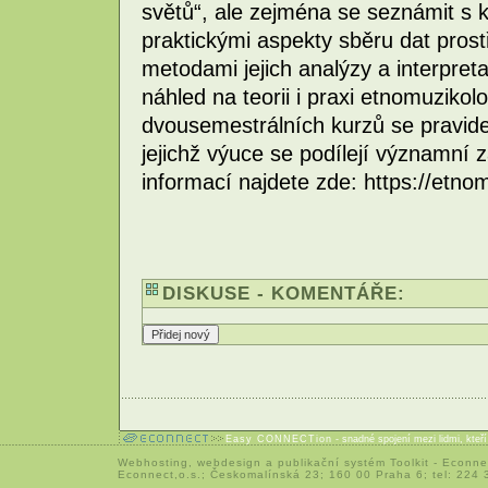
světů“, ale zejména se seznámit s k
praktickými aspekty sběru dat pros
metodami jejich analýzy a interpret
náhled na teorii i praxi etnomuzikol
dvousemestrálních kurzů se pravide
jejichž výuce se podílejí významní z
informací najdete zde: https://etno
DISKUSE - KOMENTÁŘE:
Easy CONNECTion
- snadné spojení mezi lidmi, kteř
Webhosting
,
webdesign
a
publikační systém Toolkit
-
Econne
Econnect,o.s.; Českomalínská 23; 160 00 Praha 6; tel: 224