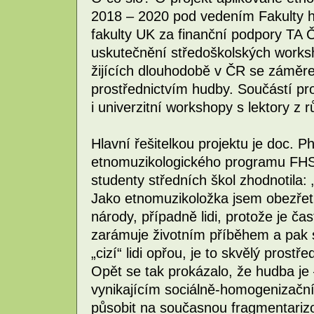
2018 – 2020 pod vedením Fakulty h
fakulty UK za finanční podpory TA Č
uskutečnění středoškolských worksh
žijících dlouhodobě v ČR se záměr
prostřednictvím hudby. Součástí 
i univerzitní workshopy s lektory z r
Hlavní řešitelkou projektu je doc. 
etnomuzikologického programu FHS
studenty středních škol zhodnotila: 
Jako etnomuzikoložka jsem obezřetn
národy, případně lidi, protože je ča
zarámuje životním příběhem a pak 
„cizí“ lidi opřou, je to skvělý prost
Opět se tak prokázalo, že hudba je 
vynikajícím sociálně-homogenizač
působit na současnou fragmentariz