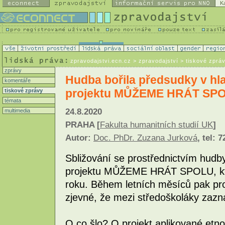
K
zpravodajstvi.ecn.cz
> zpravodajství > tiskové zprá
zprávy
Hudba bořila předsudky v hl
komentáře
projektu MŮŽEME HRÁT SP
tiskové zprávy
témata
24.8.2020
multimedia
PRAHA [
Fakulta humanitních studií UK
]
Autor:
Doc. PhDr. Zuzana Jurková
, tel: 
Sbližování se prostřednictvím hudb
projektu MŮŽEME HRÁT SPOLU, kte
roku. Během letních měsíců pak pr
zjevné, že mezi středoškoláky zazn
O co šlo? O projekt aplikované etno