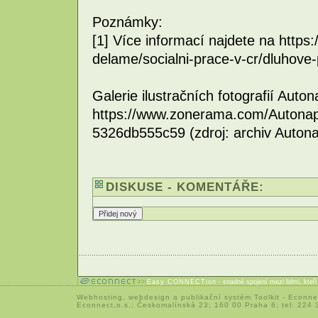
Poznámky:
[1] Více informací najdete na https:
delame/socialni-prace-v-cr/dluhove
Galerie ilustračních fotografií Auton
https://www.zonerama.com/Autonap
5326db555c59 (zdroj: archiv Autona
DISKUSE - KOMENTÁŘE:
Easy CONNECTion
- snadné spojení mezi lidmi, kteř
Webhosting
,
webdesign
a
publikační systém Toolkit
-
Econne
Econnect,o.s.; Českomalínská 23; 160 00 Praha 6; tel: 224