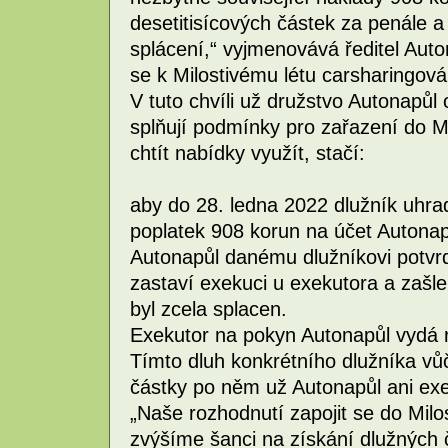
desetitisícových částek za penále a
splácení,“ vyjmenovává ředitel Aut
se k Milostivému létu carsharingová
V tuto chvíli už družstvo Autonapůl 
splňují podmínky pro zařazení do Mi
chtít nabídky využít, stačí:
aby do 28. ledna 2022 dlužník uhradí
poplatek 908 korun na účet Autonap
Autonapůl danému dlužníkovi potvr
zastaví exekuci u exekutora a zašle
byl zcela splacen.
Exekutor na pokyn Autonapůl vydá 
Tímto dluh konkrétního dlužníka vů
částky po něm už Autonapůl ani ex
„Naše rozhodnutí zapojit se do Milos
zvýšíme šanci na získání dlužných čá