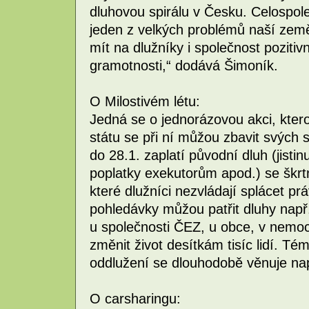
dluhovou spirálu v Česku. Celospo
jeden z velkých problémů naší země
mít na dlužníky i společnost pozitiv
gramotnosti,“ dodává Šimoník.
O Milostivém létu:
Jedná se o jednorázovou akci, kterou
státu se při ní můžou zbavit svých 
do 28.1. zaplatí původní dluh (jistin
poplatky exekutorům apod.) se škrt
které dlužníci nezvládají splácet p
pohledávky můžou patřit dluhy např.
u společnosti ČEZ, u obce, v nemo
změnit život desítkám tisíc lidí. Té
oddlužení se dlouhodobě věnuje např
O carsharingu: