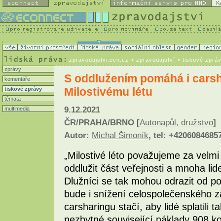
K
zpravodajstvi.ecn.cz
> zpravodajství > tiskové zprá
zprávy
S oddlužením pomáhá i carsh
komentáře
Milostivému létu
tiskové zprávy
témata
9.12.2021
multimedia
ČR/PRAHA/BRNO [
Autonapůl, družstvo
]
Autor:
Michal Šimoník
, tel: +4206084685
„Milostivé léto považujeme za velmi
oddlužit část veřejnosti a mnoha li
Dlužníci se tak mohou odrazit od p
bude i snížení celospolečenského 
carsharingu stačí, aby lidé splatili 
nezbytné související náklady 908 ko