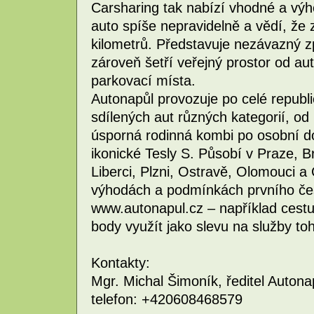
Carsharing tak nabízí vhodné a výho
auto spíše nepravidelně a vědí, že 
kilometrů. Představuje nezávazný způ
zároveň šetří veřejný prostor od aut
parkovací místa.
Autonapůl provozuje po celé republi
sdílených aut různých kategorií, o
úsporná rodinná kombi po osobní do
ikonické Tesly S. Působí v Praze, B
Liberci, Plzni, Ostravě, Olomouci a
výhodách a podmínkách prvního čes
www.autonapul.cz – například cest
body využít jako slevu na služby to
Kontakty:
Mgr. Michal Šimoník, ředitel Autona
telefon: +420608468579