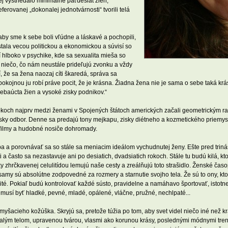
 vystriedalo minimálne päťdesiat žien,
rovanej „dokonalej jednotvárnosti“ tvorili telá
aby sme k sebe boli vľúdne a láskavé a pochopili,
 stala vecou politickou a ekonomickou a súvisí so
 hlboko v psychike, kde sa sexualita mieša so
niečo, čo nám neustále prideľujú zvonku a vždy
 že sa žena naozaj cíti škaredá, správa sa
pokojnou ju robí práve pocit, že je krásna. Žiadna žena nie je sama o sebe taká krá
ebaúcta žien a vysoké zisky podnikov.“
 rokoch najprv medzi ženami v Spojených štátoch amerických začali geometrickým ra
lekársky odbor. Denne sa predajú tony mejkapu, zisky diétneho a kozmetického priemy
 filmy a hudobné nosiče dohromady.
 a porovnávať sa so stále sa meniacim ideálom vychudnutej ženy. Ešte pred triná
 a často sa nezastavuje ani po desiatich, dvadsiatich rokoch. Stále tu budú kilá, kt
y zhrčkavenej celulitídou lemujú naše cesty a zreálňujú toto strašidlo. Ženské ča
samy sú absolútne zodpovedné za rozmery a starnutie svojho tela. Že sú to ony, kto
vité. Pokiaľ budú kontrolovať každé sústo, pravidelne a namáhavo športovať, istotn
o musí byť hladké, pevné, mladé, opálené, vláčne, pružné, nechlpaté...
šacieho kožúška. Skryjú sa, pretože túžia po tom, aby svet videl niečo iné než k
alým telom, upravenou tvárou, vlasmi ako korunou krásy, poslednými módnymi tre