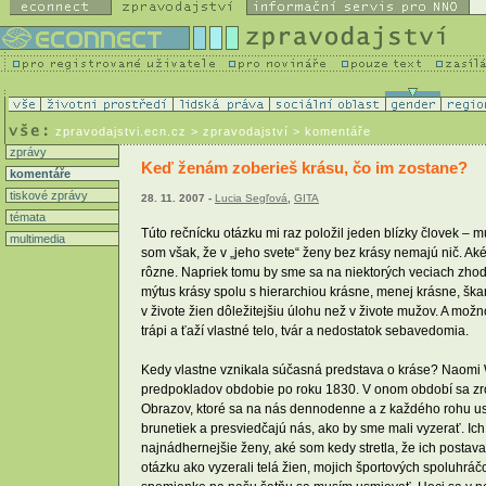
zpravodajstvi.ecn.cz
> zpravodajství > komentáře
zprávy
Keď ženám zoberieš krásu, čo im zostane?
komentáře
tiskové zprávy
28. 11. 2007 -
Lucia Segľová
,
GITA
témata
Túto rečnícku otázku mi raz položil jeden blízky človek –
multimedia
som však, že v „jeho svete“ ženy bez krásy nemajú nič. Aké
rôzne. Napriek tomu by sme sa na niektorých veciach zhodli
mýtus krásy spolu s hierarchiou krásne, menej krásne, škar
v živote žien dôležitejšiu úlohu než v živote mužov. A možn
trápi a ťaží vlastné telo, tvár a nedostatok sebavedomia.
Kedy vlastne vznikala súčasná predstava o kráse? Naomi 
predpokladov obdobie po roku 1830. V onom období sa zro
Obrazov, ktoré sa na nás dennodenne a z každého rohu u
brunetiek a presviedčajú nás, ako by sme mali vyzerať. Ich
najnádhernejšie ženy, aké som kedy stretla, že ich postava
otázku ako vyzerali telá žien, mojich športových spoluhráč