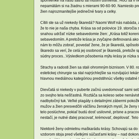
spomienke na našu šatňu sa musím usmievať. Hoci sa v nej
nepamätám si na žiadnu s mierami 90-60-90. Namiesto prefe
žien najrozmanitejšie jedinečné tvary a celky.
Cítili ste sa už niekedy škaredá? Naomi Wolf nás nabáda, 
že to nie je naša chyba. Krása sa od polovice 19. storočia
snahou udržať nízke sebavedomie žien: „Krása totiž korení
sebavedomím. A pretože krása je zvyčajne definovaná ako 
nám to môžu zobrať, povedať žene, že je škaredá, spôsobí,
škaredo sa verí, že celá jej osobnosť je škaredá, pretože s
súdny proces...Výsledkom pôsobenia mýtu krásy je nízka s
Strachy a radosti žien sa stali ohromným biznisom. V 80.
estetickej chirurgie sa stal najrýchlejšie sa rozvíjajúci 
hlavnou mediálnou kategóriou predstihnúc všetky ostatné
Dievčatá si niekedy v puberte začnú uvedomovať sami seba
zo svojho tela nešťastná. Roztáča sa koleso sebe nenávisti
nadbytočný tuk. Veľké plagáty s detailnými zábermi pokožk
mužov a žien presvedčili väčšinu ženských myslí, že ženy 
telo poslúchne, pokiaľ budú dosť usilovné, prísne a praco
nestačí, je nutné ďalej pracovať, krémovať, depilovať. Tel
Niektoré ženy odmietnu maškarádu krásy. Schovajú sa do my
vzdorom stoja pred všetkými súčasťami krásy – nad dokon