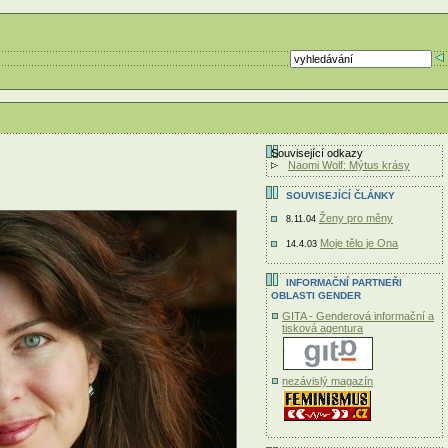
Související odkazy
Naomi Wolf: Mýtus krásy
SOUVISEJÍCÍ ČLÁNKY
Ženy pro měny
8.11.04
Moje tělo je Ona
14.4.03
INFORMAČNÍ PARTNEŘI
OBLASTI GENDER
GITA - Genderová informační a
tisková agentura
nezávislý magazín