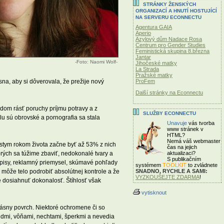
STRÁNKY ŽENSKÝCH
ORGANIZACÍ A HNUTÍ HOSTUJÍCÍ
NA SERVERU ECONNECTU
Agentura GAIA
Aperio
Azylový dům Nadace Rosa
Centrum pro Gender Studies
Feministická skupina 8.března
Jantar
-Foto: Naomi Wolf-
Jihočeské matky
La Strada
Pražské matky
sna, aby si dôverovala, že prežije nový
ProFem
Další stránky na Econnectu
dom rásť poruchy príjmu potravy a z
SLUŽBY ECONNECTU
slu sú obrovské a pornografia sa stala
Unavuje
vás tvorba
www stránek v
HTML?
Nemá váš webmaster
stym rokom života začne byť až 53% z nich
čas
na jejich
orých sa túžime zbaviť, nedokonalé tvary a
aktualizaci?
S publikačním
sopisy, reklamný priemysel, skúmavé pohľady
systémem
TOOLKIT
to zvládnete
 môže telo podrobiť absolútnej kontrole a že
SNADNO, RYCHLE A SAMI:
VYZKOUŠEJTE ZDARMA
!
e dosiahnuť dokonalosť. Štíhlosť však
vytisknout
rásny povrch. Niektoré ochromene či so
ndmi, vôňami, nechtami, šperkmi a nevedia