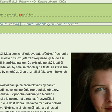
Kalendář akcí
|
Práce v NNO
|
Katalog odkazů
|
Občan
 muž. Mala som chuť odpovedať: „Všetko.“ Pochopila
 miesto prisudzujete ženskej kráse vy, bude asi
. Napríklad na tom, že existuje nejaký ideál či
edé. Asi by sme sa zhodli aj na fakte, že krása hrá
o by mnohé zo žien priznali aj fakt, ako hlboko ich
Wolf označuje za začiatok väčšiny našich
dili nové technológie reprodukcie obrazov.
smievajú v podobe dokonalých blondín či
 sila je nezmerná a reálna. Presvedčila i
 nie je dosť dobrá. Nedávno mi niekto položil
ok. Nikdy som si ich nevšímala, ale dnes pri