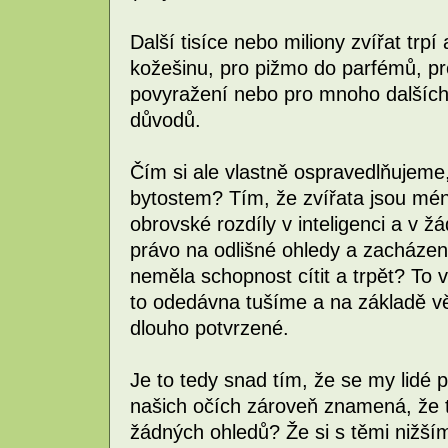
Další tisíce nebo miliony zvířat trpí
kožešinu, pro pižmo do parfémů, p
povyražení nebo pro mnoho dalších 
důvodů.
Čím si ale vlastně ospravedlňujeme
bytostem? Tím, že zvířata jsou méně 
obrovské rozdíly v inteligenci a v
právo na odlišné ohledy a zacházení
neměla schopnost cítit a trpět? To v
to odedávna tušíme a na základě 
dlouho potvrzené.
Je to tedy snad tím, že se my lidé
našich očích zároveň znamená, že 
žádných ohledů? Že si s těmi nižš