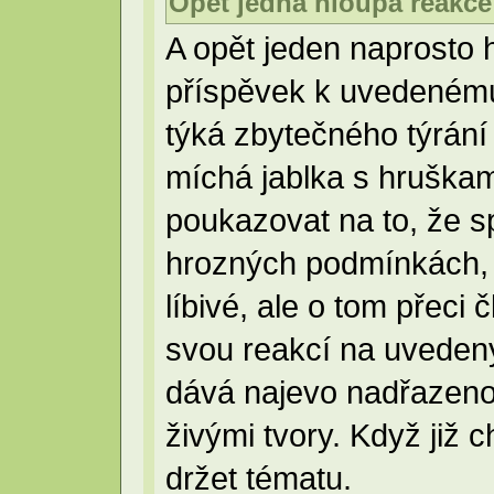
Opět jedna hloupá reakce -
A opět jeden naprosto h
příspěvek k uvedenému 
týká zbytečného týrání z
míchá jablka s hruška
poukazovat na to, že sp
hrozných podmínkách, j
líbivé, ale o tom přeci 
svou reakcí na uveden
dává najevo nadřazeno
živými tvory. Když již 
držet tématu.