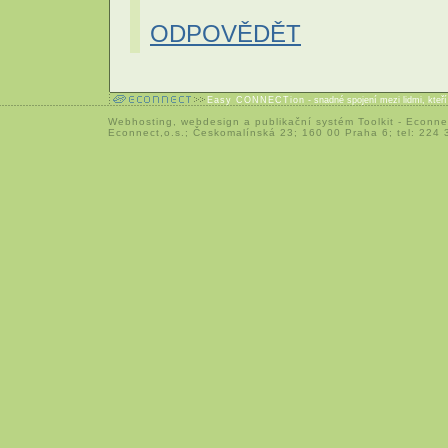
ODPOVĚDĚT
Easy CONNECTion
- snadné spojení mezi lidmi, kteř
Webhosting
,
webdesign
a
publikační systém Toolkit
-
Econne
Econnect,o.s.; Českomalínská 23; 160 00 Praha 6; tel: 224