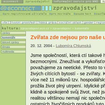
K
zpravodajstvi.ecn.cz
> zpravodajství > komentáře
zprávy
Zvířata zde nejsou pro naše 
komentáře
tiskové zprávy
20. 12. 2004 -
Lubomíra Chlumská
témata
multimedia
Jsme společností, která ctí takové 
bezmocnými. Zneužívat a vykořisťov
považujeme za neetické. Přesto to 
živých cítících bytostí - se zvířaty
více než 11 milionů tzv. hospodářsk
prožila život plný utrpení. Idylické p
klidně a spokojeně svůj život, než j
realitou většinou nemají nic společ
ostatních živočišných produktů tuto 