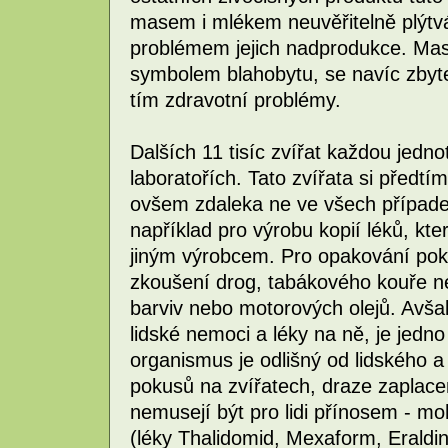
masem i mlékem neuvěřitelně plýtvá
problémem jejich nadprodukce. Mase
symbolem blahobytu, se navíc zbyt
tím zdravotní problémy.
Dalších 11 tisíc zvířat každou jedn
laboratořích. Tato zvířata si předt
ovšem zdaleka ne ve všech případech
například pro výrobu kopií léků, kte
jiným výrobcem. Pro opakování poku
zkoušení drog, tabákového kouře ne
barviv nebo motorových olejů. Avša
lidské nemoci a léky na ně, je jedno 
organismus je odlišný od lidského a
pokusů na zvířatech, draze zaplace
nemusejí být pro lidi přínosem - 
(léky Thalidomid, Mexaform, Eraldi