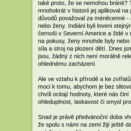
také proto, že se nemohou bránit? T
mnohokrát v historii jej aplikoval na
důvodů považoval za méněcenné - ať 
nebo ženy. Indiáni byli loveni stej
černoši v Severní Americe a židé v
na pokusy, ženy mnohde byly nebo 
síla a stroj na plození dětí. Dnes js
jsou, žádný z nich není morálně rel
ohlednému zacházení.
Ale ve vztahu k přírodě a ke zvířat
moci k tomu, abychom je bez slitová
chvíli ocitají hodnoty, které nás či
ohleduplnost, laskavost či smysl pr
Snad je právě předvánoční doba vh
že spolu s námi na zemi žijí ještě dal