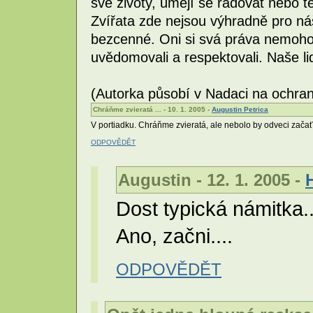
své životy, umějí se radovat nebo t
Zvířata zde nejsou výhradně pro náš 
bezcenné. Oni si svá práva nemohou
uvědomovali a respektovali. Naše l
(Autorka působí v Nadaci na ochran
Chráňme zvieratá ... - 10. 1. 2005 -
Augustin Petrica
V portiadku. Chráňme zvieratá, ale nebolo by odveci začať
ODPOVĚDĚT
Augustin - 12. 1. 2005 -
Dost typická námitka..
Ano, začni....
ODPOVĚDĚT