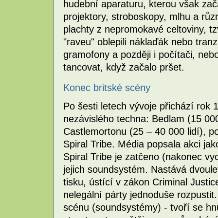
hudební aparaturu, kterou však začal
projektory, stroboskopy, mlhu a různ
plachty z nepromokavé celtoviny, t
"raveu" oblepili náklaďák nebo tran
gramofony a později i počítači, nebo
tancovat, když začalo pršet.
Konec britské scény
Po šesti letech vývoje přichází rok 
nezávislého techna: Bedlam (15 000 
Castlemortonu (25 – 40 000 lidí),
Spiral Tribe. Média popsala akci jak
Spiral Tribe je zatčeno (nakonec v
jejich soundsystém. Nastává dvoulet
tisku, ústící v zákon Criminal Justi
nelegální párty jednoduše rozpustit. 
scénu (soundsystémy) - tvoří se hnu