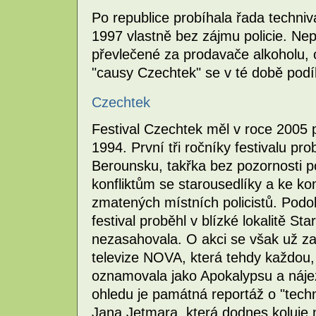
Po republice probíhala řada techniv
1997 vlastně bez zájmu policie. Nepo
převlečené za prodavače alkoholu, 
"causy Czechtek" se v té době podí
Czechtek
Festival Czechtek měl v roce 2005 
1994. První tři ročníky festivalu pr
Berounsku, takřka bez pozornosti p
konfliktům se starousedlíky a ke k
zmatených místních policistů. Podob
festival proběhl v blízké lokalitě St
nezasahovala. O akci se však už z
televize NOVA, která tehdy každou, 
oznamovala jako Apokalypsu a náje
ohledu je památná reportáž o "techn
Jana Jetmara, která dodnes koluje 