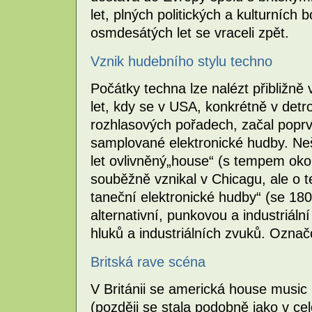
let, plných politických a kulturních b
osmdesátých let se vraceli zpět.
Vznik hudebního stylu techno
Počátky techna lze nalézt přibližně
let, kdy se v USA, konkrétně v detr
rozhlasových pořadech, začal poprv
samplované elektronické hudby. N
let ovlivněný„house“ (s tempem oko
souběžně vznikal v Chicagu, ale o t
taneční elektronické hudby“ (se 180 
alternativní, punkovou a industriál
hluků a industriálních zvuků. Označ
Britská rave scéna
V Británii se americká house music 
(později se stala podobně jako v c