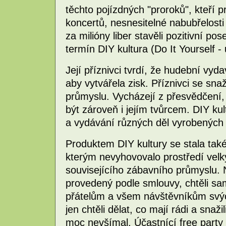
těchto pojízdných "proroků", kteří 
koncertů, nesnesitelné nabubřelost
za milióny liber stavěli pozitivní pos
termín DIY kultura (Do It Yourself - 
Její příznivci tvrdí, že hudební vyda
aby vytvářela zisk. Příznivci se sna
průmyslu. Vycházejí z přesvědčení
být zároveň i jejím tvůrcem. DIY ku
a vydávání různých děl vyrobených 
Produktem DIY kultury se stala také
kterým nevyhovovalo prostředí velk
souvisejícího zábavního průmyslu. N
provedený podle smlouvy, chtěli sam
přátelům a všem návštěvníkům svých
jen chtěli dělat, co mají rádi a snažil
moc nevšímal. Účastnící free party 