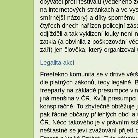
obyvatel proti festivalu (vedeného
na internetových stránkách a ve vy
smírnější názory) a díky spornému
čtyřech dnech nařízen policejní zás
odjížděli a tak vyklizení louky není 
zatkla (a obvinila z poškozování věc
září) jen člověka, který organizoval
Legalita akcí
Freetekno komunita se v drtivé větš
dle platných zákonů, tedy legálně. B
freeparty na základě presumpce vin
jiná menšina v ČR. Kvůli presumpci 
konspiračně. To zbytečně obtěžuje 
pak řádné občany přilehlých obcí a 
ČR. Něco takového je v právním stát
nešťastné se jeví zvažování přijetí