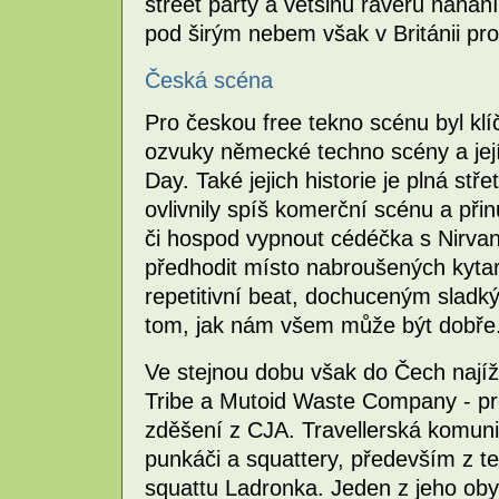
street party a většinu raverů nahání
pod širým nebem však v Británii pro
Česká scéna
Pro českou free tekno scénu byl klí
ozvuky německé techno scény a její
Day. Také jejich historie je plná st
ovlivnily spíš komerční scénu a přin
či hospod vypnout cédéčka s Nirvan
předhodit místo nabroušených kytar
repetitivní beat, dochuceným slad
tom, jak nám všem může být dobře
Ve stejnou dobu však do Čech najížd
Tribe a Mutoid Waste Company - prch
zděšení z CJA. Travellerská komuni
punkáči a squattery, především z t
squattu Ladronka. Jeden z jeho obyva