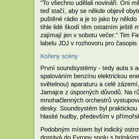
"To všechno udělali novináři. Oni mi
teď stačí, aby se někde objevil oby
puštěné rádio a je to jako by někdo k
tihle lidé škodí těm ostatním ještě 
zajímají jen v sobotu večer." Tim Fie
labelu JDJ v rozhovoru pro časopis Ž
Kořeny scény
První soundsystémy - tedy auta s a
spalováním benzínu elektrickou ener
světelnou) aparaturu a celé zázemí,
Jamajce z úsporných důvodů. Na růz
mnohačlenných orchestrů vystupovat
desky. Soundsystém byl praktickou 
hlasité hudby, především v přímořs
Podobným místem byl indický ostro
dostává do Evropy spolu s britským