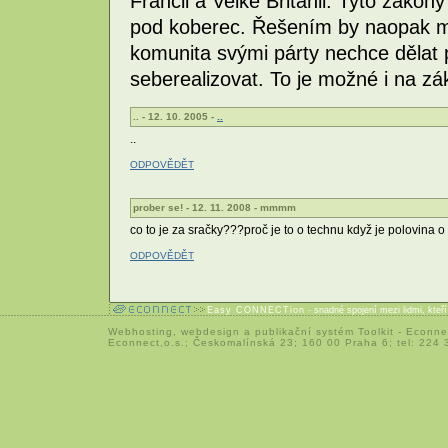
Francii a Velké Británii. Tyto zákon
pod koberec. Řešením by naopak m
komunita svými párty nechce dělat 
seberealizovat. To je možné i na z
.. - 12. 10. 2005 -
..
..
ODPOVĚDĚT
prober se! - 12. 11. 2008 - mmmm
co to je za sračky???proč je to o technu když je polovina o 
ODPOVĚDĚT
Easy CONNECTion
- snadné spojení mezi lidmi, kteř
Webhosting
,
webdesign
a
publikační systém Toolkit
-
Econne
Econnect,o.s.; Českomalínská 23; 160 00 Praha 6; tel: 224