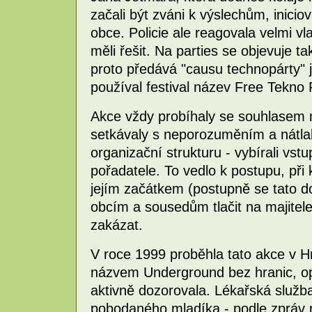
začali být zváni k výslechům, inicio
obce. Policie ale reagovala velmi vl
měli řešit. Na parties se objevuje t
proto předává "causu technopárty" 
používal festival název Free Tekno F
Akce vždy probíhaly se souhlasem m
setkávaly s neporozuměním a nátlak
organizační strukturu - vybírali vst
pořadatele. To vedlo k postupu, při 
jejím začátkem (postupně se tato d
obcím a sousedům tlačit na majitele 
zakázat.
V roce 1999 proběhla tato akce v 
názvem Underground bez hranic, opě
aktivně dozorovala. Lékařská služba
pobodaného mladíka - podle zpráv m