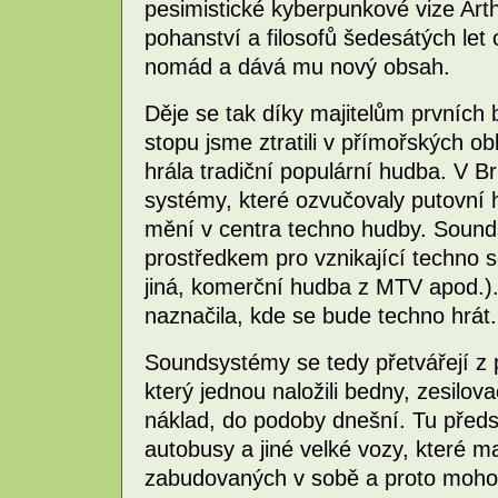
pesimistické kyberpunkové vize Ar
pohanství a filosofů šedesátých le
nomád a dává mu nový obsah.
Děje se tak díky majitelům prvních 
stopu jsme ztratili v přímořských o
hrála tradiční populární hudba. V Bri
systémy, které ozvučovaly putovní hi
mění v centra techno hudby. Sound
prostředkem pro vznikající techno 
jiná, komerční hudba z MTV apod.). 
naznačila, kde se bude techno hrát.
Soundsystémy se tedy přetvářejí z
který jednou naložili bedny, zesilov
náklad, do podoby dnešní. Tu předst
autobusy a jiné velké vozy, které 
zabudovaných v sobě a proto mohou 