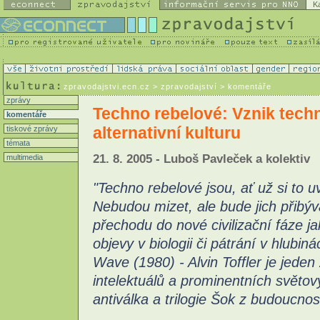
K
zpravodajstvi.ecn.cz
> zpravodajství > komentáře
zprávy
Techno rebelové: Vznik techn
komentáře
alternativní kulturu
tiskové zprávy
témata
21. 8. 2005 - Luboš Pavleček a kolektiv
multimedia
"Techno rebelové jsou, ať už si to u
Nebudou mizet, ale bude jich přibýv
přechodu do nové civilizační fáze j
objevy v biologii či pátrání v hlubin
Wave (1980) - Alvin Toffler je jede
intelektuálů a prominentních světov
antiválka a trilogie Šok z budoucnos