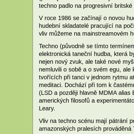
techno padlo na progresivní britsk
V roce 1986 se začínají o novou hud
hudební skladatelé pracující na poč
vliv můžeme na mainstreamovém hu
Techno (původně se tímto termínem
elektronická taneční hudba, která by
nejen nový zvuk, ale také nové myš
nemluvili o sobě a o svém egu, ale ko
tvořících při tanci v jednom rytm
meditaci. Dochází při tom k častém
(LSD a později hlavně MDMA alias 
amerických filosofů a experimentáto
Leary.
Vliv na techno scénu mají pátrání 
amazonských pralesích prováděná 