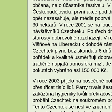
občana, ne o účastníka festivalu. V
Českobudějovicku první akce pod d
opět nezasahuje, ale média poprvé 
30 hektarů. V roce 2001 se na louc
návštěvníků Czechteku. Po třech d
starosty dobrovolně rozcházejí. V 
Višňové na Liberecku k dohodě zás
Czechtek plyne bez skandálu 6 dnů,
pořádek a kvalitně usměrňují doprav
tradičně napjatá atmosféra mizí. Je
pokutách vybráno asi 150 000 Kč.
V roce 2003 přijelo na posečené po
přes třicet tisíc lidí. Party trvala š
zakázána hygieniky kvůli překračov
proběhl Czechtek na soukromém p
Tento Czechtek se nesl ve znamení