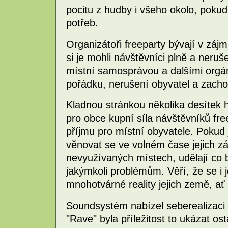
pocitu z hudby i všeho okolo, pokud
potřeb.
Organizátoři freeparty bývají v záj
si je mohli návštěvníci plně a neruš
místní samosprávou a dalšími orgá
pořádku, nerušení obyvatel a zachov
Kladnou stránkou několika desítek 
pro obce kupní síla návštěvníků f
příjmu pro místní obyvatele. Pokud 
věnovat se ve volném čase jejich 
nevyužívaných místech, udělají co 
jakýmkoli problémům. Věří, že se i j
mnohotvárné reality jejich země, ať 
Soundsystém nabízel seberealizaci pr
"Rave" byla příležitost to ukázat os