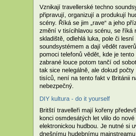
Vznikají travellerské techno sound
připravují, organizují a produkují h
scény. Říká se jim „rave“ a jeho př
změní v tisícihlavou scénu, se říká 
skladiště, odlehlá luka, pole či lesní
soundsystémem a dají vědět raverům 
pomoci telefonů vědět, kde je tento
zabrané louce potom tančí od sobot
tak sice nelegálně, ale dokud počty
tisíců, není na tento fakt v Británii
nebezpečný.
DIY kultura - do it yourself
Britští travelleři mají kořeny před
konci osmdesátých let vlilo do nové
elektronickou hudbou. Je nutné si u
dnešnímu hudebnímu mainstreamu z