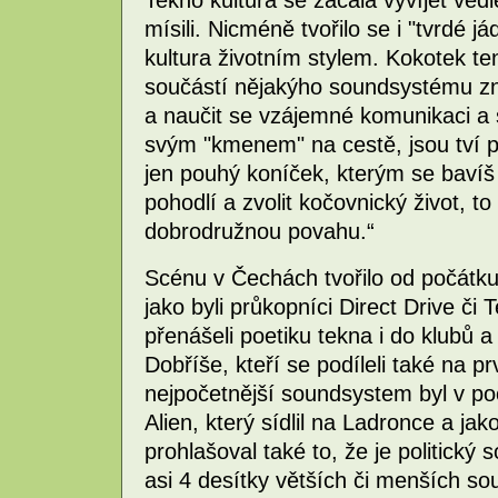
mísili. Nicméně tvořilo se i "tvrdé já
kultura životním stylem. Kokotek ten
součástí nějakýho soundsystému z
a naučit se vzájemné komunikaci a s
svým "kmenem" na cestě, jsou tví př
jen pouhý koníček, kterým se bavíš
pohodlí a zvolit kočovnický život, t
dobrodružnou povahu.“
Scénu v Čechách tvořilo od počátku
jako byli průkopníci Direct Drive či 
přenášeli poetiku tekna i do klubů a 
Dobříše, kteří se podíleli také na p
nejpočetnější soundsystem byl v po
Alien, který sídlil na Ladronce a ja
prohlašoval také to, že je politický
asi 4 desítky větších či menších s