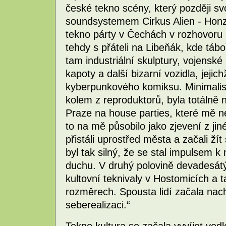
české tekno scény, který později sv
soundsystemem Cirkus Alien - Honza
tekno párty v Čechách v rozhovoru p
tehdy s přáteli na Libeňák, kde táboř
tam industriální skulptury, vojenské
kapoty a další bizarní vozidla, jeji
kyberpunkového komiksu. Minimalist
kolem z reproduktorů, byla totálně 
Praze na house parties, které mě ne
to na mě působilo jako zjevení z jin
přistáli uprostřed města a začali ží
byl tak silný, že se stal impulsem k
duchu. V druhý polovině devadesátý
kultovní teknivaly v Hostomicích a t
rozměrech. Spousta lidí začala na
seberealizaci.“
Tekno kultura se začala vyvíjet vedl