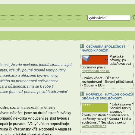
OBČANSKÁ SPOLEČNOST -
NÁVOD K POUŽITÍ
Praktické
návody, jak
uplatňovat svá
ností, že zde nevládne jediná strana a tajná
občanská práva.
bytu, kde už i pouhé dlouhé vlasy budily
http://obcan.ecn.cz
ráky, pankáče a uhlazené byznysmeny,
- Právo vědět - Účast na
avyklého na permanentní naštvanost a
rozhodování - Rovné příležitosti
- Občan v EU -
 a důstojnost, s níž se k sobě ti
 ulice (dnes už pomalu po krůčcích zaplať
KORMIDLO - KATALOG ODKAZŮ
OBČANSKÉ SPOLEČNOSTI
* Lidská práva *
stní, sociální a sexuální menšiny
Sociální rozvoj
a pomoc *
právem náležet, jsme na druhé straně svědky
Životní prostředí * Globalizace a
řípadů několika vyloučení ze škol hýbou i
udržitelný rozvoj * Kultura * Lidé a
společnost * Neziskový sektor
 opak je pravdou. Vždyť zákon nepostihuje
www.kormidlo.cz
ulka či křesťanský kříž. Podobně v Anglii se
sílat oficiální vánoční přání s