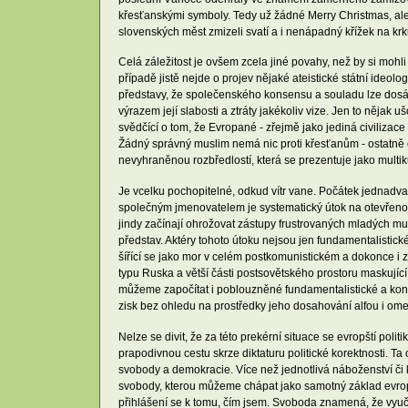
křesťanskými symboly. Tedy už žádné Merry Christmas, ale 
slovenských měst zmizeli svatí a i nenápadný křížek na kr
Celá záležitost je ovšem zcela jiné povahy, než by si moh
případě jistě nejde o projev nějaké ateistické státní ideol
představy, že společenského konsensu a souladu lze dosáh
výrazem její slabosti a ztráty jakékoliv vize. Jen to něj
svědčící o tom, že Evropané - zřejmě jako jediná civilizace
Žádný správný muslim nemá nic proti křesťanům - ostatně 
nevyhraněnou rozbředlostí, která se prezentuje jako multiku
Je vcelku pochopitelné, odkud vítr vane. Počátek jednadv
společným jmenovatelem je systematický útok na otevřenou s
jindy začínají ohrožovat zástupy frustrovaných mladých mu
představ. Aktéry tohoto útoku nejsou jen fundamentalistické
šířící se jako mor v celém postkomunistickém a dokonce i z
typu Ruska a větší části postsovětského prostoru maskující 
můžeme započítat i poblouzněné fundamentalistické a konzerv
zisk bez ohledu na prostředky jeho dosahování alfou i o
Nelze se divit, že za této prekérní situace se evropští po
prapodivnou cestu skrze diktaturu politické korektnosti. T
svobody a demokracie. Více než jednotlivá náboženství či 
svobody, kterou můžeme chápat jako samotný základ evrop
přihlášení se k tomu, čím jsem. Svoboda znamená, že vyučo