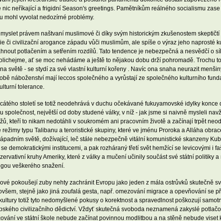
nic neříkající a frigidní Season's greetings. Pamětníkům reálného socialismu zas
ku mohl vyvolat nedozírné problémy.
li myslet právem naštvaní muslimové či díky svým historickým zkušenostem skeptič
ogie či civilizační arogance západu vůči muslimům, ale spíše o výraz jeho naprosté k
nout potlačením a setřením rozdílů. Tato tendence je nebezpečná a nesvědčí o síl
ak ušolichejme, ať se moc nehádáme a ještě to nějakou dobu drží pohromadě. Trochu 
 na světě - se stydí za své vlastní kulturní kořeny . Navíc ona snaha neurazit menši
obě náboženství mají leccos společného a vyrůstají ze společného kulturního fund
lturní tolerance.
acátého století se totiž neodehrává v duchu očekávané fukuyamovské idylky konce 
polečnost, největší od doby studené války, v níž - jak jsme si naivně mysleli navžd
žů, kteří to nikam nedotáhli v soukromém ani pracovním životě a začínají trpět neo
 režimy typu Talibanu a teroristické skupiny, které ve jménu Proroka a Alláha obrace
ápadním světě, dožívající, leč stále nebezpečně vitální komunistické skanzeny Kuby
se demokratickými institucemi, a pak rozháraný třetí svět hemžící se levicovými i faš
ativní kruhy Ameriky, které z války a mučení učinily součást své státní politiky a 
megou veškerého snažení.
litikové pokoušejí zuby nehty zachránit Evropu jako jeden z mála ostrůvků skutečně 
a ovšem, stejně jako jiná zoufalá gesta, např. omezování migrace a opevňování se p
kultury totiž tyto nedomyšlené pokusy o korektnost a spravedlnost poškozují samot
ského civilizačního dědictví. Vždyť skutečná svoboda neznamená zakyslé potlač
vání ve státní škole nebude začínat povinnou modlitbou a na stěně nebude viset kř