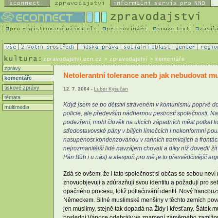
zpravodajstvi.ecn.cz
> zpravodajství > komentáře
zprávy
Netolerantní tolerance aneb jak nebudovat mu
komentáře
tiskové zprávy
12. 7. 2004 -
Lubor Kysučan
témata
Když jsem se po dětství stráveném v komunismu poprvé dos
multimedia
policie, ale především nádhernou pestrostí společnosti. N
podezření, mohl člověk na ulicích západních měst potkat lid
středostavovské pány v bílých límečcích i nekonformní pou
nasupenost kondenzovanou v ranních tramvajích a frontách 
nejrozmanitější lidé navzájem chovali a díky níž dovedli 
Pán Bůh i u nás) a alespoň pro mě je to přesvědčivější argu
Zdá se ovšem, že i tato společnost si občas se sebou neví
znovuobjevují a zdůrazňují svou identitu a požadují pro s
opačného procesu, totiž potlačování identit. Nový franco
Německem. Silné muslimské menšiny v těchto zemích považu
jen muslimy, stejně tak dopadá na Židy i křesťany. Šátek 
poslední Vánoce odehrály ve znamení záměrného zamlžování