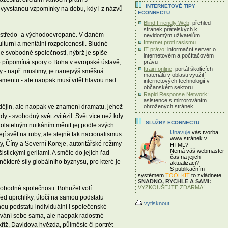
INTERNETOVÉ TIPY
e vyvstanou vzpomínky na dobu, kdy i z názvů
ECONNECTU
Blind Friendly Web
: přehled
stránek přátelských k
tí středo- a východoevropané. V daném
nevidomým uživatelům.
Internet proti rasismu
ulturní a mentální rozpolcenosti. Bludné
IT právo
: informační server o
e svobodné společnosti, nýbrž je spíše
internetovém a počítačovém
právu
to připomíná spory o Boha v evropské ústavě,
Itrain-online
: portál školících
ny - např. muslimy, je nanejvýš směšná.
materiálů v oblasti využití
amentu - ale naopak musí vrtět hlavou nad
internetových technologií v
občanském sektoru
Rapid Response Network
:
asistence s mirrorováním
ohrožených stránek
dějin, ale naopak ve znamení dramatu, jehož
y - svobodný svět zvítězil. Svět více než kdy
SLUŽBY ECONNECTU
dolatelným nutkáním měnit jej podle svých
Unavuje
vás tvorba
jí svět na ruby, ale stejně tak nacionalismus
www stránek v
, Číny a Severní Koreje, autoritářské režimy
HTML?
Nemá váš webmaster
istickými gerilami. A směle do jejich řad
čas
na jejich
některé síly globálního byznysu, pro které je
aktualizaci?
S publikačním
systémem
TOOLKIT
to zvládnete
SNADNO, RYCHLE A SAMI:
VYZKOUŠEJTE ZDARMA
!
svobodné společnosti. Bohužel volí
řed uprchlíky, útočí na samou podstatu
vytisknout
nou podstatu individuální i společenské
ování sebe sama, ale naopak radostné
íž, Davidova hvězda, půlměsíc či portrét