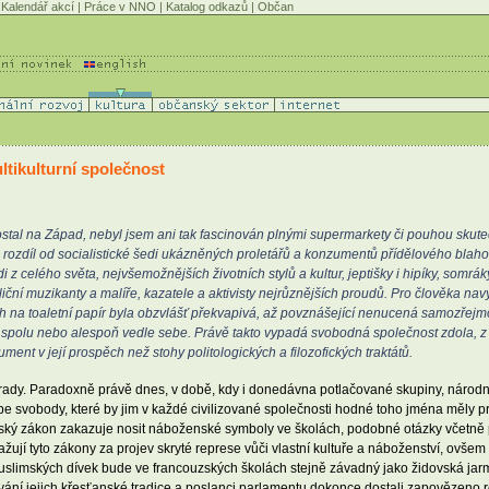
Kalendář akcí
|
Práce v NNO
|
Katalog odkazů
|
Občan
ltikulturní společnost
tal na Západ, nebyl jsem ani tak fascinován plnými supermarkety či pouhou skuteč
a rozdíl od socialistické šedi ukázněných proletářů a konzumentů přídělového blaho
i z celého světa, nejvšemožnějších životních stylů a kultur, jeptišky i hipíky, som
liční muzikanty a malíře, kazatele a aktivisty nejrůznějších proudů. Pro člověka n
na toaletní papír byla obzvlášť překvapivá, až povznášející nenucená samozřejmost
žít spolu nebo alespoň vedle sebe. Právě takto vypadá svobodná společnost zdola, z
ment v její prospěch než stohy politologických a filozofických traktátů.
 rady. Paradoxně právě dnes, v době, kdy i donedávna potlačované skupiny, národno
ebe svobody, které by jim v každé civilizované společnosti hodné toho jména měly 
uzský zákon zakazuje nosit náboženské symboly ve školách, podobné otázky včetně p
jí tyto zákony za projev skryté represe vůči vlastní kultuře a náboženství, ovšem
muslimských dívek bude ve francouzských školách stejně závadný jako židovská jarm
 jejich křesťanské tradice a poslanci parlamentu dokonce dostali zapovězeno roze