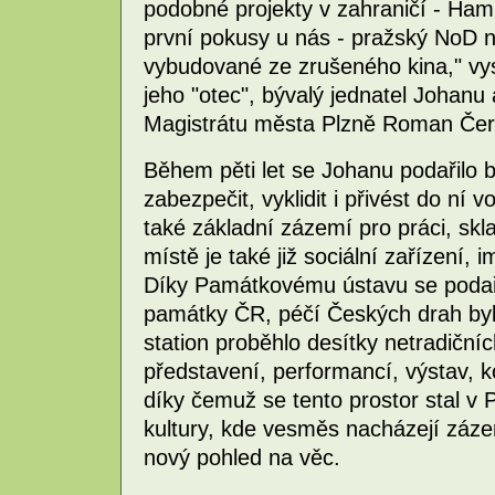
podobné projekty v zahraničí - Ham
první pokusy u nás - pražský NoD 
vybudované ze zrušeného kina," vys
jeho "otec", bývalý jednatel Johanu 
Magistrátu města Plzně Roman Čer
Během pěti let se Johanu podařilo
zabezpečit, vyklidit i přivést do ní
také základní zázemí pro práci, skla
místě je také již sociální zařízení,
Díky Památkovému ústavu se podaři
památky ČR, péčí Českých drah by
station proběhlo desítky netradičníc
představení, performancí, výstav, k
díky čemuž se tento prostor stal v P
kultury, kde vesměs nacházejí zázem
nový pohled na věc.