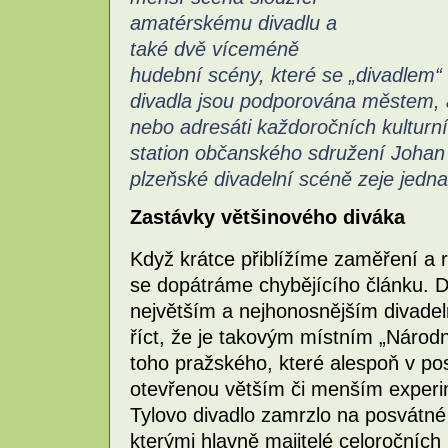
amatérskému divadlu a
také dvě víceméně
hudební scény, které se „divadlem“ 
divadla jsou podporována městem, 
nebo adresáti každoročních kulturn
station občanského sdružení Johan p
plzeňské divadelní scéně zeje jedna
Zastávky většinového diváka
Když krátce přiblížíme zaměření a r
se dopátráme chybějícího článku. Di
největším a nejhonosnějším divadel
říct, že je takovým místním „Národ
toho pražského, které alespoň v po
otevřenou větším či menším experi
Tylovo divadlo zamrzlo na posvátné 
kterými hlavně majitelé celoročníc