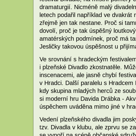
dramaturgií. Nicméně malý divadeln
letech podařil například ve dvakrát
zřejmě jen tak nestane. Proč si tam
dovolí, proč je tak úspěšný loutkov
amatérských podmínek, proč má tamn
Jesličky takovou úspěšnost u přij
Ve srovnání s hradeckým festivale
i plzeňské Divadlo zkostnatěle. Může
inscenacemi, ale jasně chybí festiv
v Hradci. Další paralelu s Hradcem 
kdy skupina mladých herců ze soubor
si moderní hru Davida Drábka - Akv
úspěchem uváděna mimo jiné v hrad
Vedení plzeňského divadla jim posk
tzv. Divadla v klubu, ale zprvu se za
se vynoří na scéně občanské sdruž