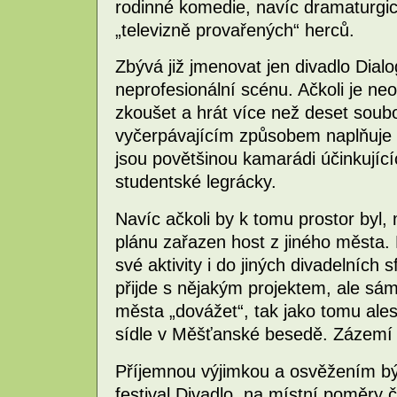
rodinné komedie, navíc dramaturg
„televizně provařených“ herců.
Zbývá již jmenovat jen divadlo Dialo
neprofesionální scénu. Ačkoli je ne
zkoušet a hrát více než deset soubor
vyčerpávajícím způsobem naplňuje
jsou povětšinou kamarádi účinkující
studentské legrácky.
Navíc ačkoli by k tomu prostor byl
plánu zařazen host z jiného města. 
své aktivity i do jiných divadelních
přijde s nějakým projektem, ale sám
města „dovážet“, tak jako tomu ale
sídle v Měšťanské besedě. Zázemí 
Příjemnou výjimkou a osvěžením býv
festival Divadlo, na místní poměry