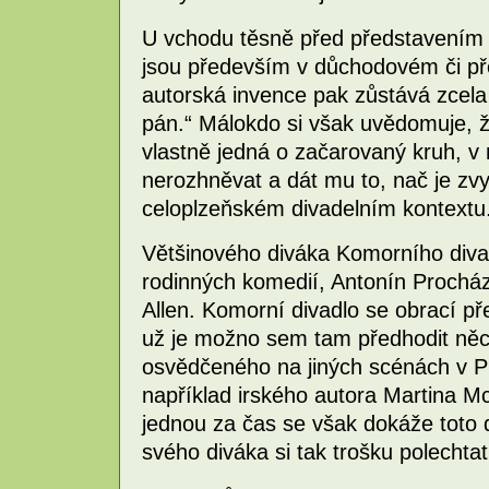
U vchodu těsně před představením je
jsou především v důchodovém či p
autorská invence pak zůstává zcela
pán.“ Málokdo si však uvědomuje, ž
vlastně jedná o začarovaný kruh, v 
nerozhněvat a dát mu to, nač je zvy
celoplzeňském divadelním kontextu
Většinového diváka Komorního divad
rodinných komedií, Antonín Prochá
Allen. Komorní divadlo se obrací př
už je možno sem tam předhodit něco
osvědčeného na jiných scénách v P
například irského autora Martina M
jednou za čas se však dokáže toto d
svého diváka si tak trošku polechta