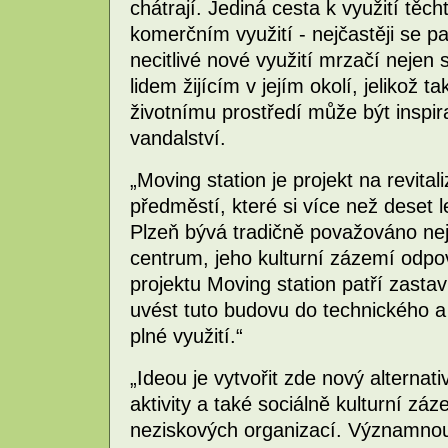
chátrají. Jediná cesta k využití těc
komerčním využití - nejčastěji se p
necitlivé nové využití mrzačí nejen 
lidem žijícím v jejím okolí, jelikož t
životnímu prostředí může být inspir
vandalství.
„Moving station je projekt na revita
předměstí, které si více než deset 
Plzeň bývá tradičně považováno nej
centrum, jeho kulturní zázemí odpov
projektu Moving station patří zasta
uvést tuto budovu do technického a e
plné využití.“
„Ideou je vytvořit zde nový alternat
aktivity a také sociálně kulturní zá
neziskových organizací. Významnou 