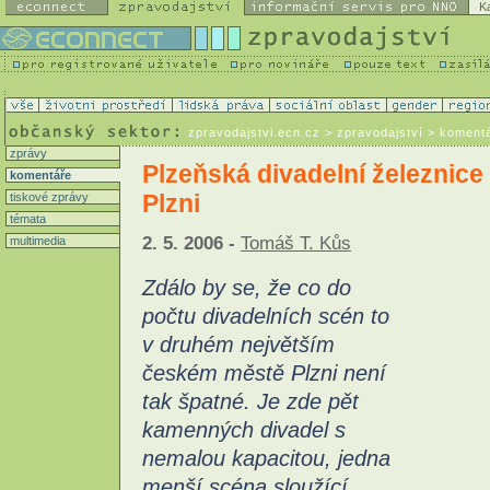
K
zpravodajstvi.ecn.cz
> zpravodajství > koment
zprávy
Plzeňská divadelní železnice
komentáře
Plzni
tiskové zprávy
témata
2. 5. 2006 -
Tomáš T. Kůs
multimedia
Zdálo by se, že co do
počtu divadelních scén to
v druhém největším
českém městě Plzni není
tak špatné. Je zde pět
kamenných divadel s
nemalou kapacitou, jedna
menší scéna sloužící