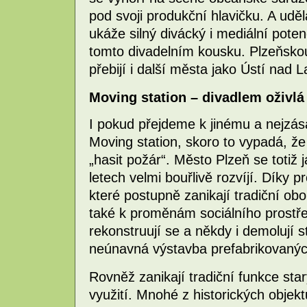
pod svoji produkční hlavičku. A uděl
ukáže silný divácký i mediální poten
tomto divadelním kousku. Plzeňskou
přebijí i další města jako Ústí nad
Moving station – divadlem oživlá
I pokud přejdeme k jinému a nejzása
Moving station, skoro to vypadá, že 
„hasit požár“. Město Plzeň se totiž
letech velmi bouřlivě rozvíjí. Díky 
které postupně zanikají tradiční obo
také k proměnám sociálního prostřed
rekonstruují se a někdy i demolují st
neúnavná výstavba prefabrikovaných
Rovněž zanikají tradiční funkce sta
využití. Mnohé z historických objekt