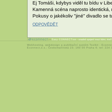
Ej Tomáši, kdybys viděl tu bídu v Lib
Kamenná scéna naprosto identická, n
Pokusy o jakékoliv "jiné" divadlo se t
ODPOVĚDĚT
Easy CONNECTion
- snadné spojení mezi lidmi, kteř
Webhosting
,
webdesign
a
publikační systém Toolkit
-
Econne
Econnect,o.s.; Českomalínská 23; 160 00 Praha 6; tel: 224