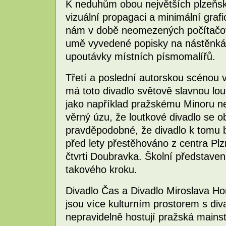
K neduhům obou největších plzeňský
vizuální propagaci a minimální grafi
nám v době neomezených počítačo
umě vyvedené popisky na nástěnkác
upoutávky místních písmomalířů.
Třetí a poslední autorskou scénou v 
má toto divadlo světově slavnou lou
jako například pražskému Minoru n
věrný úzu, že loutkové divadlo se 
pravděpodobné, že divadlo k tomu b
před lety přestěhováno z centra Plzn
čtvrti Doubravka. Školní představe
takového kroku.
Divadlo Čas a Divadlo Miroslava Ho
jsou více kulturním prostorem s d
nepravidelně hostují pražská mains