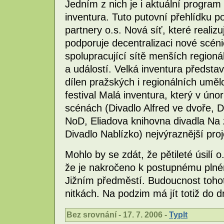
Jedním z nich je i aktuální program 
inventura. Tuto putovní přehlídku p
partnery o.s. Nová síť, které realiz
podporuje decentralizaci nové scéni
spolupracující sítě menších regionál
a událostí. Velká inventura představ
dílen pražských i regionálních umě
festival Malá inventura, který v úno
scénách (Divadlo Alfred ve dvoře, D
NoD, Eliadova knihovna divadla Na
Divadlo Nablízko) nejvýraznější pro
Mohlo by se zdát, že pětileté úsilí
že je nakročeno k postupnému plné
Jižním předměstí. Budoucnost tohot
nitkách. Na podzim má jít totiž do
Bez srovnání - 17. 7. 2006 -
Typlt