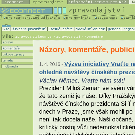
K
zpravodajstvi.ecn.cz
> zpravodajství > komentáře
zprávy
Názory, komentáře, publici
komentáře
tiskové zprávy
témata
Výzva iniciativy Vraťte 
1. 4. 2016 -
multimedia
ohledně návštěvy čínského prezi
Václav Němec, Vraťte nám stát!
Prezident Miloš Zeman ve svém váno
že tato země je naše. Díky Pražsk
návštěvě čínského prezidenta Si Ťi
dnech v Praze, jsme však mohli po 
není tak docela naše. Naši občané, k
kritický postoj vůči nedemokratick