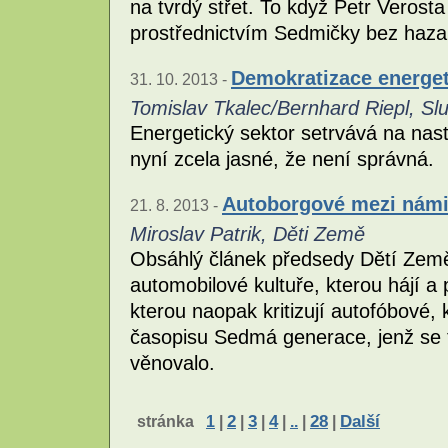
na tvrdý střet. To když Petr Verost
prostřednictvím Sedmičky bez hazar
Demokratizace energet
31. 10. 2013 -
Tomislav Tkalec/Bernhard Riepl, S
Energetický sektor setrvává na nast
nyní zcela jasné, že není správná.
Autoborgové mezi nám
21. 8. 2013 -
Miroslav Patrik, Děti Země
Obsáhlý článek předsedy Dětí Země 
automobilové kultuře, kterou hájí a
kterou naopak kritizují autofóbové, 
časopisu Sedmá generace, jenž se 
věnovalo.
stránka
1
|
2
|
3
|
4
|
..
|
28
|
Další