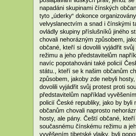
pošlapávání lidských práv, jehož se 
napadáni skupinami čínských občanů
tyto „úderky“ dokonce organizován
velvyslanectvím a snad i čínskými t
ovládly skupiny příslušníků jiného 
chovali nehorázným způsobem, jakob
občané, kteří si dovolili vyjádřit s
režimu a jeho představitelům napříkl
navíc popotahováni také policií Česk
státu., kteří se k našim občanům c
způsobem, jakoby zde nebyli hosty, 
dovolili vyjádřit svůj protest prot
představitelům například vyvěšením 
policií České republiky, jako by byli 
občanům chovali naprosto nehoráz
hosty, ale pány. Čeští občané, kteří s
současnému čínskému režimu a jeho
vyvěšením tibetské vlajky, byli popo