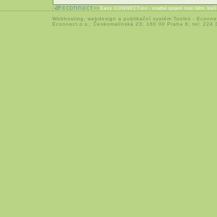
Easy CONNECTion
- snadné spojení mezi lidmi, kteř
Webhosting
,
webdesign
a
publikační systém Toolkit
-
Econne
Econnect,o.s.; Českomalínská 23; 160 00 Praha 6; tel: 224