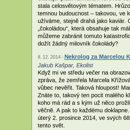
stala celosvětovým tématem. Hrůzo
temnou budoucnost – takovou, ve kt
užíváme, stejně drahá jako kaviár. 
„čokoládou“, která obsahuje tak mál
můžeme zabránit tomuto katastrofic
dožít žádný milovník čokolády?
Nekrolog za Marcelou 
8. 12. 2014 -
Jakub Kašpar, Ekolist
Když mi ve středu večer na obrazo
zpráva, že zemřela Marcela Křížová
vůbec nevěřit. Taková hloupost! Ma
Znáte to, takový ten pocit malého k
koho má rád a s kým už něco prožil 
věčně. A pak to každému doklapne. 
úterý 2. prosince 2014, ve svých 68
tento svět.