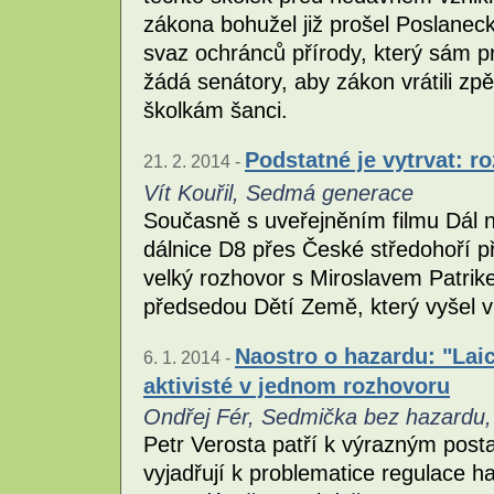
zákona bohužel již prošel Poslane
svaz ochránců přírody, který sám pr
žádá senátory, aby zákon vrátili zp
školkám šanci.
Podstatné je vytrvat: 
21. 2. 2014 -
Vít Kouřil, Sedmá generace
Současně s uveřejněním filmu Dál n
dálnice D8 přes České středohoří p
velký rozhovor s Miroslavem Patri
předsedou Dětí Země, který vyšel v
Naostro o hazardu: "Laic
6. 1. 2014 -
aktivisté v jednom rozhovoru
Ondřej Fér, Sedmička bez hazardu, 
Petr Verosta patří k výrazným post
vyjadřují k problematice regulace 