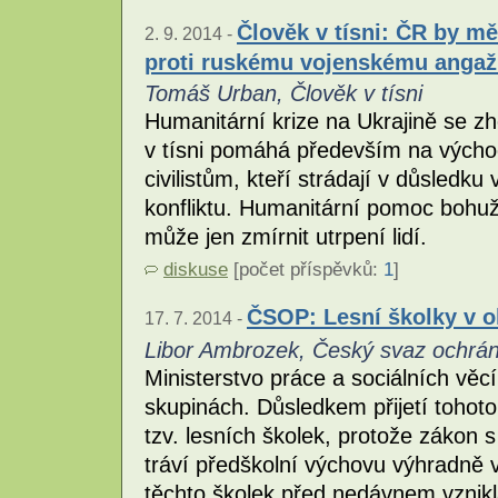
Člověk v tísni: ČR by m
2. 9. 2014 -
proti ruskému vojenskému anga
Tomáš Urban, Člověk v tísni
Humanitární krize na Ukrajině se 
v tísni pomáhá především na vých
civilistům, kteří strádají v důsledku
konfliktu. Humanitární pomoc bohužel
může jen zmírnit utrpení lidí.
diskuse
[počet příspěvků:
1
]
ČSOP: Lesní školky v o
17. 7. 2014 -
Libor Ambrozek, Český svaz ochrán
Ministerstvo práce a sociálních věc
skupinách. Důsledkem přijetí tohot
tzv. lesních školek, protože zákon 
tráví předškolní výchovu výhradně v
těchto školek před nedávnem vznikl