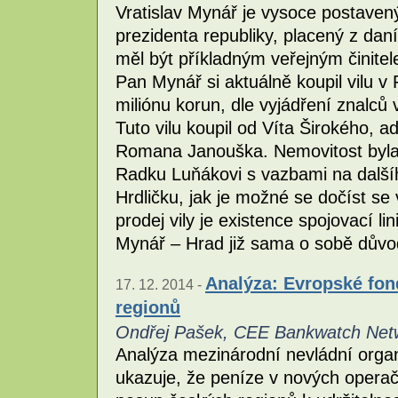
Vratislav Mynář je vysoce postavený
prezidenta republiky, placený z dan
měl být příkladným veřejným činitel
Pan Mynář si aktuálně koupil vilu v
miliónu korun, dle vyjádření znalců 
Tuto vilu koupil od Víta Širokého, a
Romana Janouška. Nemovitost byla 
Radku Luňákovi s vazbami na další
Hrdličku, jak je možné se dočíst se
prodej vily je existence spojovací 
Mynář – Hrad již sama o sobě dův
Analýza: Evropské fond
17. 12. 2014 -
regionů
Ondřej Pašek, CEE Bankwatch Net
Analýza mezinárodní nevládní org
ukazuje, že peníze v nových operač