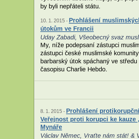
by byli nepřáteli státu.
Prohlášení muslimských
10. 1. 2015 -
útokům ve Francii
Uday Zabadi, Všeobecný svaz musl
My, níže podepsaní zástupci muslim
zástupci české muslimské komunity
barbarský útok spáchaný ve středu 
časopisu Charlie Hebdo.
Prohlášení protikorupční
8. 1. 2015 -
Veřejnost proti korupci ke kauze 
Mynáře
Václav Němec, Vraťte nám stát! & Ve