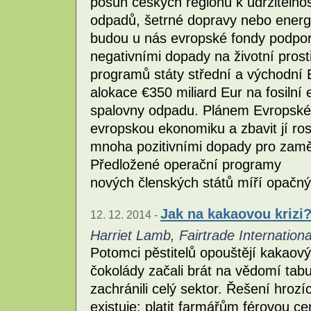
posun českých regionů k udržitelnos
odpadů, šetrné dopravy nebo energ
budou u nás evropské fondy podporov
negativními dopady na životní prost
programů státy střední a východní E
alokace €350 miliard Eur na fosilní 
spalovny odpadu. Plánem Evropské
evropskou ekonomiku a zbavit jí ros
mnoha pozitivními dopady pro zaměs
Předložené operační programy
nových členských států míří opač
Jak na kakaovou krizi
12. 12. 2014 -
Harriet Lamb, Fairtrade Internationa
Potomci pěstitelů opouštějí kakaový
čokolády začali brát na vědomí tab
zachránili celý sektor. Řešení hrozí
existuje: platit farmářům férovou 