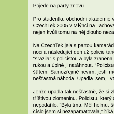
Pojede na party znovu
Pro studentku obchodní akademie v
CzechTek 2005 v Mlýnci na Tachovsku
nejen kvůli tomu na něj dlouho ne
Na CzechTek jela s partou kamarádů a
noci a následující den už policie ta
“srazila” s policistou a byla zran
rukou a úplně ji natáhnout. “Policis
štítem. Samozřejmě nevím, jestli mě
nešťastná náhoda. Upadla jsem,” 
Jenže upadla tak nešťastně, že si zl
tříštivou zlomeninu. Policistu, který
nepodařilo. “Byla tma. Měl helmu, št
číslo jsem si nezapamatovala,” říká