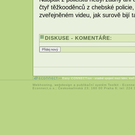
čtyř těžkooděnců z chebské policie,
zveřejněném videu, jak surově bijí 
DISKUSE - KOMENTÁŘE:
Easy CONNECTion
- snadné spojení mezi lidmi, kteř
Webhosting
,
webdesign
a
publikační systém Toolkit
-
Econne
Econnect,o.s.; Českomalínská 23; 160 00 Praha 6; tel: 224