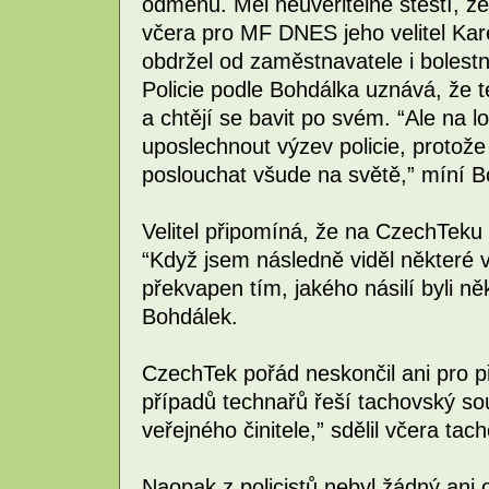
odměnu. Měl neuvěřitelné štěstí, že
včera pro MF DNES jeho velitel Ka
obdržel od zaměstnavatele i bolestn
Policie podle Bohdálka uznává, že t
a chtějí se bavit po svém. “Ale na 
uposlechnout výzev policie, protože
poslouchat všude na světě,” míní B
Velitel připomíná, že na CzechTeku u
“Když jsem následně viděl některé
překvapen tím, jakého násilí byli n
Bohdálek.
CzechTek pořád neskončil ani pro p
případů technařů řeší tachovský so
veřejného činitele,” sdělil včera ta
Naopak z policistů nebyl žádný ani 