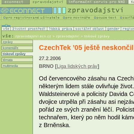
K
zpravodajstvi.ecn.cz
> zpravodajství > tiskové zprávy
zprávy
CzechTek ’05 ještě neskončil
komentáře
tiskové zprávy
27.2.2006
témata
BRNO [
Liga lidských práv
]
multimedia
Od červencového zásahu na CzechTe
některým lidem stále ovlivňuje živo
Waldsteinerové a policisty Davida 
dvojice utrpěla při zásahu asi nejzá
pořád ze svých zranění léčí. Polici
technařem, který po něm hodil kám
z Brněnska.