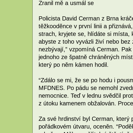
Zranil mě a usmál se
Policista David Cerman z Brna kráč
těžkooděnce v první linii a přiznává
strach, kryjete se, hlídáte si místa
abyste z toho vyvázli živí nebo bez
nezbývají,” vzpomíná Cerman. Pak 
jednoho ze špatně chráněných míst n
který po něm kámen hodil.
“Zdálo se mi, že se po hodu i pous
MFDNES. Po pádu se nemohl zvednou
nemocnice. Teď v lednu svědčil prot
z útoku kamenem obžalován. Proce
Za své hrdinství byl Cerman, který
pořádkovém útvaru, oceněn. “Poděko