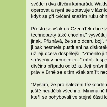
svědci i dva dívčini kamarádi. Wald
operovat a nyní se zotavuje v lázníc
když se při cvičení snažím ruku ohn
Přesto se však na CzechTek chce vr
technoparty také chodím,” vysvětluj
jinak. Přiznává, že se o dceru bojí. 
ji pak nesměla pustit ani na diskoték
už její dcera dospělejší. “Změnilo ji
strávený v nemocnici...” míní. Inspe
dívčina případu odložila. Její právn
práv v Brně se s tím však smířit ne
“Myslím, že pro nalezení těžkooděnc
ještě neudělali všechno. Minimálně b
kteří se pohybovali ve stejné části 