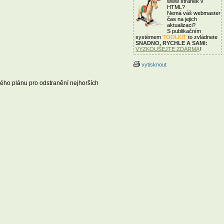
www stránek v
HTML?
Nemá váš webmaster
čas
na jejich
aktualizaci?
S publikačním
systémem
TOOLKIT
to zvládnete
SNADNO, RYCHLE A SAMI:
VYZKOUŠEJTE ZDARMA
!
vytisknout
vého plánu pro odstranění nejhorších