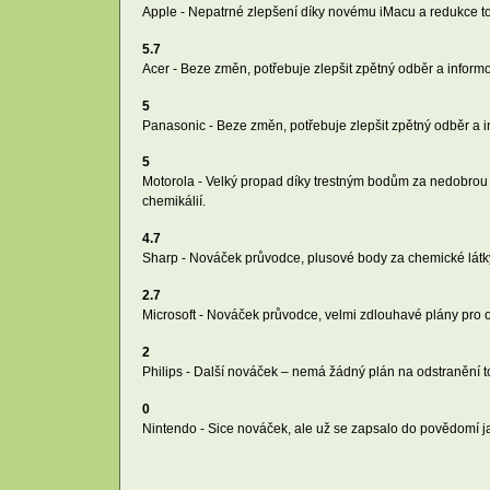
Apple - Nepatrné zlepšení díky novému iMacu a redukce tox
5.7
Acer - Beze změn, potřebuje zlepšit zpětný odběr a infor
5
Panasonic - Beze změn, potřebuje zlepšit zpětný odběr a 
5
Motorola - Velký propad díky trestným bodům za nedobrou p
chemikálií.
4.7
Sharp - Nováček průvodce, plusové body za chemické látk
2.7
Microsoft - Nováček průvodce, velmi zdlouhavé plány pro o
2
Philips - Další nováček – nemá žádný plán na odstranění to
0
Nintendo - Sice nováček, ale už se zapsalo do povědomí jako