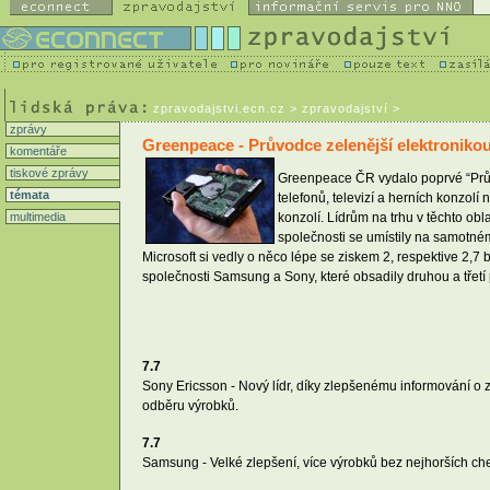
zpravodajstvi.ecn.cz
> zpravodajství >
zprávy
Greenpeace - Průvodce zelenější elektroniko
komentáře
tiskové zprávy
Greenpeace ČR vydalo poprvé “Průvo
témata
telefonů, televizí a herních konzolí 
multimedia
konzolí. Lídrům na trhu v těchto obl
společnosti se umístily na samotné
Microsoft si vedly o něco lépe se ziskem 2, respektive 2,7
společnosti Samsung a Sony, které obsadily druhou a třetí 
7.7
Sony Ericsson - Nový lídr, díky zlepšenému informování o
odběru výrobků.
7.7
Samsung - Velké zlepšení, více výrobků bez nejhorších ch