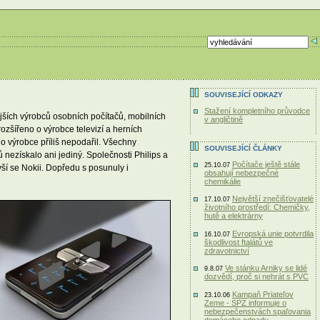
SOUVISEJÍCÍ ODKAZY
Stažení kompletního průvodce
ších výrobců osobních počítačů, mobilních
v angličtině
 rozšířeno o výrobce televizí a herních
ho výrobce příliš nepodařil. Všechny
SOUVISEJÍCÍ ČLÁNKY
nezískalo ani jediný. Společnosti Philips a
Počítače ještě stále
25.10.07
ší se Nokii. Dopředu s posunuly i
obsahují nebezpečné
chemikálie
Největší znečišťovatelé
17.10.07
životního prostředí: Chemičky,
hutě a elektrárny
Evropská unie potvrdila
16.10.07
škodlivost ftalátů ve
zdravotnictví
Ve stánku Arniky se lidé
9.8.07
dozvědí, proč si nehrát s PVC
Kampaň Priateľov
23.10.06
Zeme - SPZ informuje o
nebezpečenstvách spaľovania
domáceho odpadu