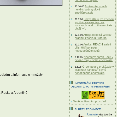
Arnika představila
20.10.06
největší průmyslové
znečišťovatele
Firmy slibují, že začnou
26.7.06
vyrábět elektroniku bez
toxických látek, zákazníci ale
chtějí víc
Arnika odebírá vzorky
12.4.06
prachu, začala u Bursíka
Arnika: REACH zajistí
25.1.06
přísnější kontrolu
nebezpečných jedů
Nechtěný dárek - děti v
7.10.05
děloze mají v sobě chemikálie
Greenpeace prokázalo v
3.5.05
prachu z kanceláří i bytů
nebezpečné chemikálie
 odběru a informace o množství
INFORMAČNÍ PARTNER
OBLASTI ŽIVOTNÍ PROSTŘEDÍ
, Rusku a Argentině.
Deník o životním prostředí
SLUŽBY ECONNECTU
Unavuje
vás tvorba