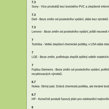
7.3
Sony - Více produktů bez toxického PVC a zlepšené infor
7.3
Dell - Beze změn od posledního vydání, stále bez výrobků 
7.3
Lenovo - Beze změn od posledního vydání, ještě neuvedl na
7
Toshiba - Velké zlepšení chemické politiky, v USA stále l
7
LGE - Beze změn, potřebuje zlepšit zpětný odběr ostatních
7
Fujitsu-Siemens - Beze změn od posledního vydání, potřeb
recyklovaných výrobků.
6.7
Nokia- Strmý pád. Dobrá chemická politika, ale trestné bo
6.7
HP - Konečně poskytl časový plán pro odstranění nejhorších
6