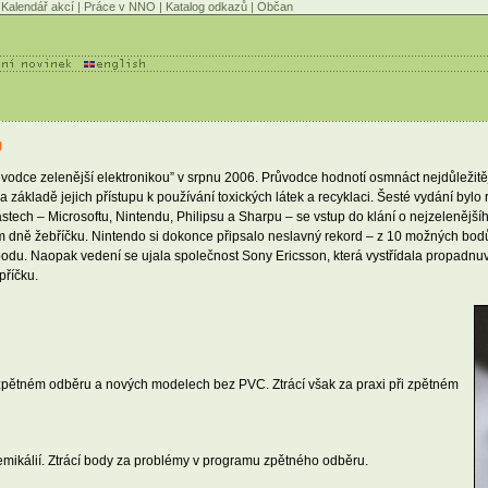
Kalendář akcí
|
Práce v NNO
|
Katalog odkazů
|
Občan
u
dce zelenější elektronikou” v srpnu 2006. Průvodce hodnotí osmnáct nejdůležitěj
na základě jejich přístupu k používání toxických látek a recyklaci. Šesté vydání bylo
astech – Microsoftu, Nintendu, Philipsu a Sharpu – se vstup do klání o nejzelenější
m dně žebříčku. Nintendo si dokonce připsalo neslavný rekord – z 10 možných bodů 
 bodu. Naopak vedení se ujala společnost Sony Ericsson, která vystřídala propadnuv
příčku.
 zpětném odběru a nových modelech bez PVC. Ztrácí však za praxi při zpětném
emikálií. Ztrácí body za problémy v programu zpětného odběru.