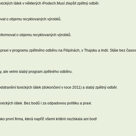
ických látek v některých iPodech.Musí zlepšit zpětný odběr.
movat o objemu recyklovaných výrobků.
informovat o objemu recyklovaných výrobků.
raxi v programu zpětného odběru na Filipínách, v Thajsku a Indii. Stále bez časo
y, ale velmi slabý program zpětného odběru.
dstranění toxických látek (dokončení v roce 2011) a slabý zpětný odběr.
xických látek. Bez bodů i za odpadovou politiku a praxi.
 první firma, která napříč všemi kritérii nezískala ani bod!