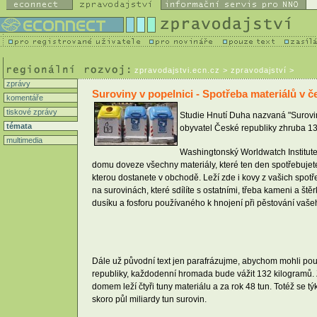
zpravodajstvi.ecn.cz
> zpravodajství >
zprávy
Suroviny v popelnici - Spotřeba materiálů v 
komentáře
tiskové zprávy
Studie Hnutí Duha nazvaná "Surovin
témata
obyvatel České republiky zhruba 13
multimedia
Washingtonský Worldwatch Institute
domu doveze všechny materiály, které ten den spotřebujet
kterou dostanete v obchodě. Leží zde i kovy z vašich spotř
na surovinách, které sdílíte s ostatními, třeba kameni a ště
dusíku a fosforu používaného k hnojení při pěstování vašeho
Dále už původní text jen parafrázujme, abychom mohli pou
republiky, každodenní hromada bude vážit 132 kilogramů. Z
domem leží čtyři tuny materiálu a za rok 48 tun. Totéž se
skoro půl miliardy tun surovin.