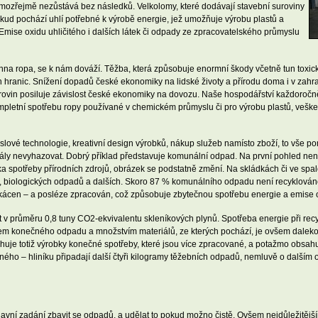
amozřejmě nezůstává bez následků. Velkolomy, které dodávají stavební suroviny
kud pochází uhlí potřebné k výrobě energie, jež umožňuje výrobu plastů a
. Emise oxidu uhličitého i dalších látek či odpady ze zpracovatelského průmyslu
chna ropa, se k nám dováží. Těžba, která způsobuje enormní škody včetně tun toxi
h hranic. Snížení dopadů české ekonomiky na lidské životy a přírodu doma i v zahra
ovin posiluje závislost české ekonomiky na dovozu. Naše hospodářství každoročně 
ompletní spotřebu ropy používané v chemickém průmyslu či pro výrobu plastů, veške
myslové technologie, kreativní design výrobků, nákup služeb namísto zboží, to vše 
iály nevyhazovat. Dobrý příklad představuje komunální odpad. Na první pohled nen
spotřeby přírodních zdrojů, obrázek se podstatně změní. Na skládkách či ve spalo
řeva, biologických odpadů a dalších. Skoro 87 % komunálního odpadu není recyklová
kácen – a posléze zpracován, což způsobuje zbytečnou spotřebu energie a emise o
v průměru 0,8 tuny CO2-ekvivalentu skleníkových plynů. Spotřeba energie při recykl
mem konečného odpadu a množstvím materiálů, ze kterých pochází, je ovšem daleko
 totiž výrobky konečné spotřeby, které jsou více zpracované, a potažmo obsahuje
ého – hliníku připadají další čtyři kilogramy těžebních odpadů, nemluvě o dalším
ní zadání zbavit se odpadů, a udělat to pokud možno čistě. Ovšem nejdůležitějším ú