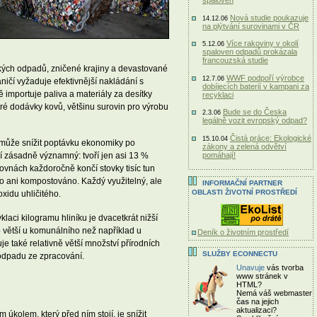
spaloven
Nová studie poukazuje
14.12.06
na plýtvání surovinami v ČR
Více rakoviny v okolí
5.12.06
spaloven odpadů prokázala
francouzská studie
ckých odpadů, zničené krajiny a devastované
WWF podpoří výrobce
12.7.06
ničí vyžaduje efektivnější nakládání s
dobíjecích baterií v kampani za
importuje paliva a materiály za desítky
recyklaci
ré dodávky kovů, většinu surovin pro výrobu
Bude se do Česka
2.3.06
legálně vozit evropský odpad?
Čistá práce: Ekologické
15.10.04
pomůže snížit poptávku ekonomiky po
zákony a zelená odvětví
pomáhají!
í zásadně významný: tvoří jen asi 13 %
vnách každoročně končí stovky tisíc tun
no ani kompostováno. Každý využitelný, ale
INFORMAČNÍ PARTNER
OBLASTI ŽIVOTNÍ PROSTŘEDÍ
xidu uhličitého.
aci kilogramu hliníku je dvacetkrát nižší
 větší u komunálního než například u
Deník o životním prostředí
 také relativně větší množství přírodních
SLUŽBY ECONNECTU
 odpadu ze zpracování.
Unavuje
vás tvorba
www stránek v
HTML?
Nemá váš webmaster
čas
na jejich
aktualizaci?
kolem, který před ním stojí, je snížit