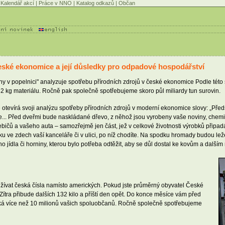
Kalendář akcí
|
Práce v NNO
|
Katalog odkazů
|
Občan
české ekonomice a její důsledky pro odpadové hospodářství
y v popelnici" analyzuje spotřebu přírodních zdrojů v české ekonomice Podle této
2 kg materiálu. Ročně pak společně spotřebujeme skoro půl miliardy tun surovin.
 otevírá svoji analýzu spotřeby přírodních zdrojů v moderní ekonomice slovy: „Pře
e... Před dveřmi bude naskládané dřevo, z něhož jsou vyrobeny vaše noviny, chemik
ebičů a vašeho auta – samozřejmě jen část, jež v celkové životnosti výrobků připadá
rku ve zdech vaší kanceláře či v ulici, po níž chodíte. Na spodku hromady budou leže
 jídla či horniny, kterou bylo potřeba odtěžit, aby se důl dostal ke kovům a dalším
žívat česká čísla namísto amerických. Pokud jste průměrný obyvatel České
ítra přibude dalších 132 kilo a příští den opět. Do konce měsíce vám před
 týká více než 10 milionů vašich spoluobčanů. Ročně společně spotřebujeme