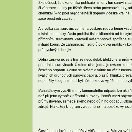
Skutečnost, že ekonomika pohlcuje miliony tun surovin, s
či vápenec, holiny po těžbě dřeva nebo povrchové doly, od
chemikálií – to jsou nejviditelnější dopady v české krajině
zase prostředí zatěžují.
Ale velká část surovin, zejména veškeré rudy a téměř vše
místní ekonomiky, často probíhá tisíce kilometrů od českýc
přírodními surovinami. Zároveň ovšem vysoká spotřeba sur
miliard korun. Ze zahraničních zdrojů pokrývá prakticky k
průmyslových hnojiv.
Dobrá zpráva je, že s tím lze něco dělat. Efektivnější prů
přírodních surovinách. Úkolem číslo jedna je ovšem mater
českého odpadu. Pokud se ovšem díváme na věc z hlediska 
kvalitních druhotných surovin: papíru, plastů, hliníku, d
nepoužitý kilogram musí být někde znovu vytěžen nebo vy
Materiálovým využitím tuny komunálního odpadu lze ušetřit 
než při jeho výrobě z přírodní suroviny. Poměr mezi obje
průmyslového, zemědělského nebo důlního odpadu. Obsahuje
zdrojů. Na každý kilogram vyrobeného – a posléze vyhozen
České odpadové hospodářství většinou považuje za své hlav