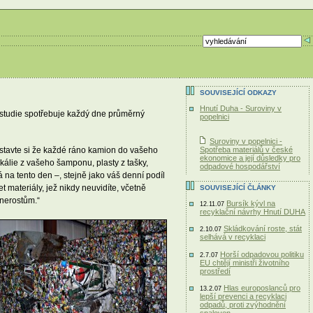
SOUVISEJÍCÍ ODKAZY
Hnutí Duha - Suroviny v
 studie spotřebuje každý dne průměrný
popelnici
Suroviny v popelnici -
Spotřeba materiálů v české
dstavte si že každé ráno kamion do vašeho
ekonomice a její důsledky pro
álie z vašeho šamponu, plasty z tašky,
odpadové hospodářství
 na tento den –, stejně jako váš denní podíl
t materiály, jež nikdy neuvidíte, včetně
SOUVISEJÍCÍ ČLÁNKY
 nerostům.“
Bursík kývl na
12.11.07
recyklační návrhy Hnutí DUHA
Skládkování roste, stát
2.10.07
selhává v recyklaci
Horší odpadovou politiku
2.7.07
EU chtějí ministři životního
prostředí
Hlas europoslanců pro
13.2.07
lepší prevenci a recyklaci
odpadů, proti zvýhodnění