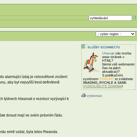
SLUŽBY ECONNECTU
Unavuje
vás tvorba
www stránek v
HTML?
Nemá váš webmaster
čas
na jejich
aktualizaci?
S publikačním
to alarmující údaj je celosvětové zrušení
systémem
TOOLKIT
to zvládnete
u, aby byl nejvyšší trest definitivně
SNADNO, RYCHLE A SAMI:
VYZKOUŠEJTE ZDARMA
!
vytisknout
 týdnech hlasovat o rezoluci vyzývající k
 však dosud mají ve svém právním řádu.
estu smrti vzdal, byla letos Rwanda.