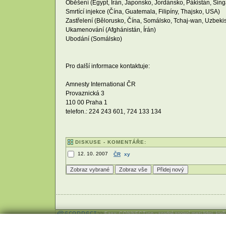
Oběšení (Egypt, Írán, Japonsko, Jordánsko, Pákistán, Sing
Smrtící injekce (Čína, Guatemala, Filipíny, Thajsko, USA)
Zastřelení (Bělorusko, Čína, Somálsko, Tchaj-wan, Uzbekis
Ukamenování (Afghánistán, Írán)
Ubodání (Somálsko)
Pro další informace kontaktuje:
Amnesty International ČR
Provaznická 3
110 00 Praha 1
telefon.: 224 243 601, 724 133 134
DISKUSE - KOMENTÁŘE:
12. 10. 2007
ČR
xy
Easy CONNECTion
- snadné spojení mezi lidmi, kteř
Webhosting
,
webdesign
a
publikační systém Toolkit
-
Econne