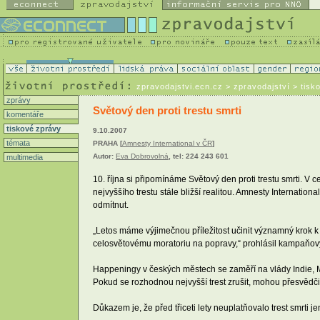
zpravodajstvi.ecn.cz
> zpravodajství > tisk
zprávy
Světový den proti trestu smrti
komentáře
tiskové zprávy
9.10.2007
témata
PRAHA [
Amnesty International v ČR
]
Autor:
Eva Dobrovolná
, tel: 224 243 601
multimedia
10. října si připomínáme Světový den proti trestu smrti. V
nejvyššího trestu stále bližší realitou. Amnesty Internation
odmítnut.
„Letos máme výjimečnou příležitost učinit významný krok k
celosvětovému moratoriu na popravy,“ prohlásil kampaňový 
Happeningy v českých městech se zaměří na vlády Indie, Ma
Pokud se rozhodnou nejvyšší trest zrušit, mohou přesvědčit
Důkazem je, že před třiceti lety neuplatňovalo trest smrti 