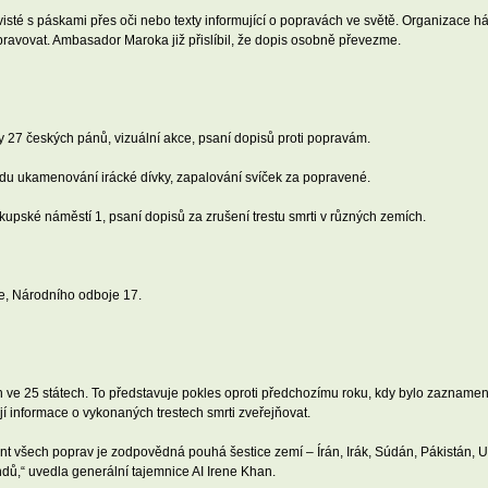
isté s páskami přes oči nebo texty informující o popravách ve světě. Organizace háj
avovat. Ambasador Maroka již přislíbil, že dopis osobně převezme.
y 27 českých pánů, vizuální akce, psaní dopisů proti popravám.
adu ukamenování irácké dívky, zapalování svíček za popravené.
skupské náměstí 1, psaní dopisů za zrušení trestu smrti v různých zemích.
e, Národního odboje 17.
e 25 státech. To představuje pokles oproti předchozímu roku, kdy bylo zaznamená
í informace o vykonaných trestech smrti zveřejňovat.
ent všech poprav je zodpovědná pouhá šestice zemí – Írán, Irák, Súdán, Pákistán, U
endů,“ uvedla generální tajemnice AI Irene Khan.