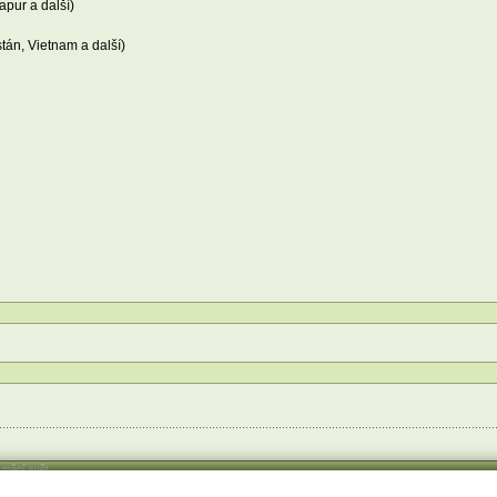
apur a další)
tán, Vietnam a další)
í mění svět
ct