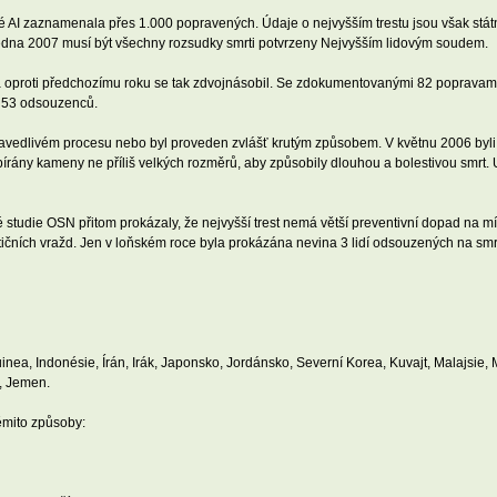
eré AI zaznamenala přes 1.000 popravených. Údaje o nejvyšším trestu jsou však stá
 ledna 2007 musí být všechny rozsudky smrti potvrzeny Nejvyšším lidovým soudem.
a oproti předchozímu roku se tak zdvojnásobil. Se zdokumentovanými 82 popravami 
o 53 odsouzenců.
spravedlivém procesu nebo byl proveden zvlášť krutým způsobem. V květnu 2006 byl
bírány kameny ne příliš velkých rozměrů, aby způsobily dlouhou a bolestivou smr
 studie OSN přitom prokázaly, že nejvyšší trest nemá větší preventivní dopad na mí
stičních vražd. Jen v loňském roce byla prokázána nevina 3 lidí odsouzených na smr
ea, Indonésie, Írán, Irák, Japonsko, Jordánsko, Severní Korea, Kuvajt, Malajsie,
, Jemen.
ěmito způsoby: