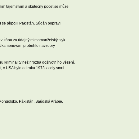
tním tajemstvím a skutečný počet se může
se připojil Pákistán, Súdán popravil
i v Íránu za údajný mimomanželský styk
t. Ukamenování proběhlo navzdory
ru kriminality než hrozba doživotního vězení.
t, v USA bylo od roku 1973 z cely smrti
 Mongolsko, Pákistán, Saúdská Arábie,