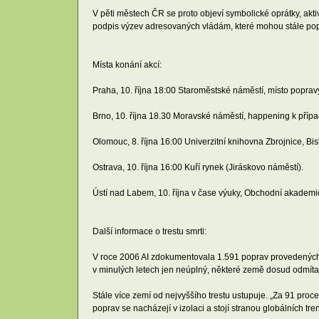
V pěti městech ČR se proto objeví symbolické oprátky, aktiv
podpis výzev adresovaných vládám, které mohou stále popr
Místa konání akcí:
Praha, 10. října 18:00 Staroměstské náměstí, místo poprav
Brno, 10. října 18.30 Moravské náměstí, happening k příp
Olomouc, 8. října 16:00 Univerzitní knihovna Zbrojnice, Bi
Ostrava, 10. října 16:00 Kuří rynek (Jiráskovo náměstí).
Ústí nad Labem, 10. října v čase výuky, Obchodní akademi
Další informace o trestu smrti:
V roce 2006 AI zdokumentovala 1.591 poprav provedených v
v minulých letech jen neúplný, některé země dosud odmítaj
Stále více zemí od nejvyššího trestu ustupuje. „Za 91 proc
poprav se nacházejí v izolaci a stojí stranou globálních tr