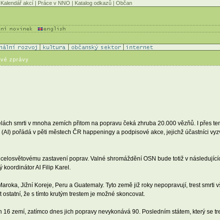
Kalendář akcí
|
Práce v NNO
|
Katalog odkazů
|
Občan
ové zprávy
 celách smrti v mnoha zemích přitom na popravu čeká zhruba 20.000 vězňů. I přes ten
al (AI) pořádá v pěti městech ČR happeningy a podpisové akce, jejichž účastníci vyzvo
 celosvětovému zastavení poprav. Valné shromáždění OSN bude totiž v následujících
koordinátor AI Filip Karel.
roka, Jižní Koreje, Peru a Guatemaly. Tyto země již roky nepopravují, trest smrti
 ostatní, že s tímto krutým trestem je možné skoncovat.
jen 16 zemí, zatímco dnes jich popravy nevykonává 90. Posledním státem, který se tr