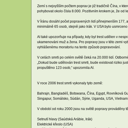
Zemí s nejvyšším počtem poprav je již tradičně Čína, v kt
pohybovat okolo čísla 8.000. Pozitivním krokem je, že od
V Íránu dosáhl počet popravených lidí přinejmenším 177, 
minimálně 65 osob, stejně jako Irák. V USA bylo usmrcen
AI také upozorňuje na případy, kdy byl trest udělen v ne
ukamenováni muž a žena. Pro popravy jsou v této zemi vy
vyhlášenému moratoriu na tento způsob popravování.
V celách smrti po celém světě čeká na 20.000 lidí. Odborné
„Dokud bude udělován trest smrti, bude existovat riziko ju
propuštěno 123 osob,“ upozornila AI.
V roce 2006 trest smrti vykonaly tyto země:
Bahrajn, Bangladéš, Botswana, Čína, Egypt, Rovníková Guin
Singapur, Somálsko, Súdán, Sýrie, Uganda, USA, Vietnam
V období od roku 2000 jsou na světě popravy prováděny t
Setnutí hlavy (Saúdská Arábie, Irák)
Elektrické křeslo (USA)