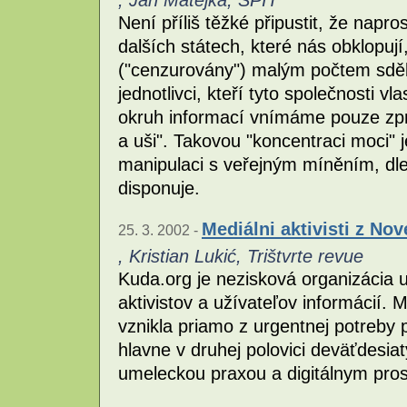
, Ján Matejka, SPIT
Není příliš těžké připustit, že napro
dalších státech, které nás obklopuj
("cenzurovány") malým počtem sděl
jednotlivci, kteří tyto společnosti vla
okruh informací vnímáme pouze zpro
a uši". Takovou "koncentraci moci" j
manipulaci s veřejným míněním, dle
disponuje.
Mediálni aktivisti z No
25. 3. 2002 -
, Kristian Lukić, Trištvrte revue
Kuda.org je nezisková organizácia 
aktivistov a užívateľov informácií. 
vznikla priamo z urgentnej potreby 
hlavne v druhej polovici deväťdesia
umeleckou praxou a digitálnym pros