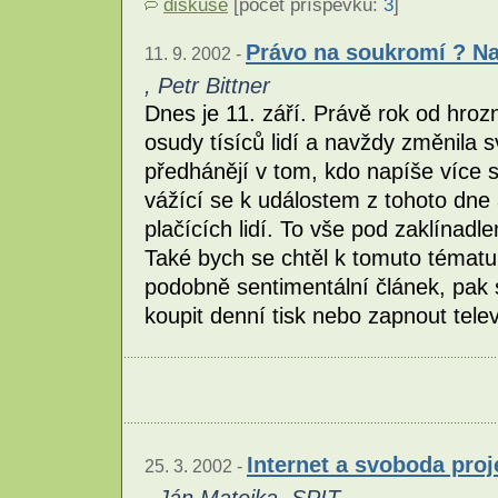
diskuse
[počet příspěvků:
3
]
Právo na soukromí ? Na
11. 9. 2002 -
, Petr Bittner
Dnes je 11. září. Právě rok od hro
osudy tísíců lidí a navždy změnila sv
předhánějí v tom, kdo napíše více st
vážící se k událostem z tohoto dne 
plačících lidí. To vše pod zaklínad
Také bych se chtěl k tomuto tématu 
podobně sentimentální článek, pak sn
koupit denní tisk nebo zapnout telev
Internet a svoboda pro
25. 3. 2002 -