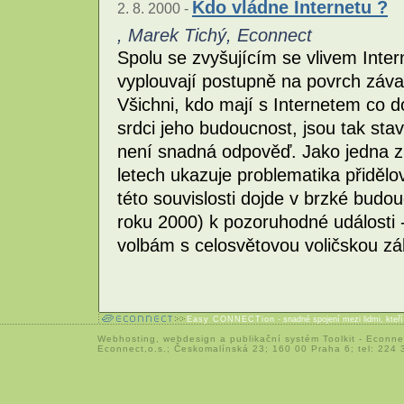
Kdo vládne Internetu ?
2. 8. 2000 -
, Marek Tichý, Econnect
Spolu se zvyšujícím se vlivem Inter
vyplouvají postupně na povrch záv
Všichni, kdo mají s Internetem co do
srdci jeho budoucnost, jsou tak sta
není snadná odpověď. Jako jedna z 
letech ukazuje problematika přiděl
této souvislosti dojde v brzké bud
roku 2000) k pozoruhodné události -
volbám s celosvětovou voličskou zá
Easy CONNECTion
- snadné spojení mezi lidmi, kteř
Webhosting
,
webdesign
a
publikační systém Toolkit
-
Econne
Econnect,o.s.; Českomalínská 23; 160 00 Praha 6; tel: 224