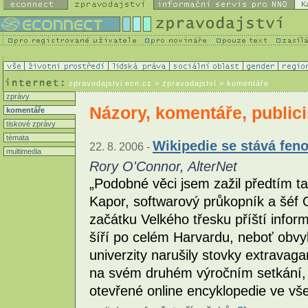
K
zpravodajstvi.ecn.cz
> zpravodajství > komentáře
zprávy
Názory, komentáře, publici
komentáře
tiskové zprávy
témata
Wikipedie se stává fen
22. 8. 2006 -
multimedia
Rory O'Connor, AlterNet
„Podobné věci jsem zažil předtím ta
Kapor, softwarový průkopník a šéf
začátku Velkého třesku příští infor
šíří po celém Harvardu, neboť obvyk
univerzity narušily stovky extravagan
na svém druhém výročním setkání, a
otevřené online encyklopedie ve vše