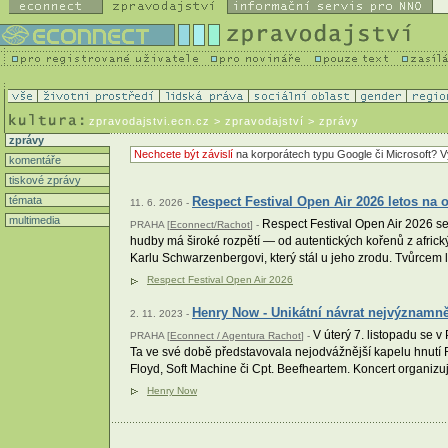
zpravodajstvi.ecn.cz
> zpravodajství > zprávy
zprávy
Nechcete být závislí
na korporátech typu Google či Microsoft? V
komentáře
tiskové zprávy
témata
Respect Festival Open Air 2026 letos na o
11. 6. 2026 -
multimedia
Respect Festival Open Air 2026 se
PRAHA [
Econnect/Rachot
] -
hudby má široké rozpětí — od autentických kořenů z africký
Karlu Schwarzenbergovi, který stál u jeho zrodu. Tvůrcem l
Respect Festival Open Air 2026
Henry Now - Unikátní návrat nejvýznamně
2. 11. 2023 -
V úterý 7. listopadu se 
PRAHA [
Econnect / Agentura Rachot
] -
Ta ve své době představovala nejodvážnější kapelu hnutí R
Floyd, Soft Machine či Cpt. Beefheartem. Koncert organizuj
Henry Now