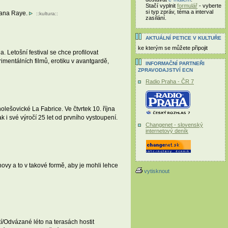
Stačí vyplnit
formulář
- vyberte
si typ zpráv, téma a interval
 Mana Raye.
::
kultura
::
zasílání.
AKTUÁLNÍ PETICE V KULTUŘE
ke kterým se můžete připojit
. Letošní festival se chce profilovat
mentálních filmů, erotiku v avantgardě,
INFORMAČNÍ PARTNEŘI
ZPRAVODAJSTVÍ ECN
Radio Praha - ČR 7
ešovické La Fabrice. Ve čtvrtek 10. října
 i své výročí 25 let od prvního vystoupení.
Changenet - slovenský
internetový deník
vy a to v takové formě, aby je mohli lehce
vytisknout
/Odvázané léto na terasách hostit