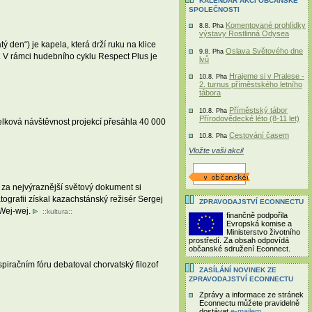
KALENDÁŘ AKCÍ OBČANSKÉ
SPOLEČNOSTI
Komentované prohlídky
8.8. Pha
výstavy Rostlinná Odysea
den“) je kapela, která drží ruku na klice
Oslava Světového dne
9.8. Pha
tí. V rámci hudebního cyklu Respect Plus je
lvů
Hrajeme si v Pralese -
10.8. Pha
2. turnus příměstského letního
tábora
Příměstský tábor
10.8. Pha
Přírodovědecké léto (8-11 let)
Celková návštěvnost projekcí přesáhla 40 000
Cestování časem
10.8. Pha
Vložte vaši akci!
za nejvýraznější světový dokument si
ografii získal kazachstánský režisér Sergej
ZPRAVODAJSTVÍ ECONNECTU
 Wej-wej.
::
kultura
::
finančně podpořila
Evropská komise a
Ministerstvo životního
prostředí. Za obsah odpovídá
občanské sdružení Econnect.
piračním fóru debatoval chorvatský filozof
ZASÍLÁNÍ NOVINEK ZE
ZPRAVODAJSTVÍ ECONNECTU
Zprávy a informace ze stránek
Econnectu můžete pravidelně
dostávat
e-mailem
.