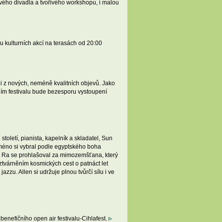
vého divadla a tvořivého workshopu, i malou
u kulturních akcí na terasách od 20:00
 z nových, neméně kvalitních objevů. Jako
ním festivalu bude bezesporu vystoupení
oletí, pianista, kapelník a skladatel, Sun
méno si vybral podle egyptského boha
n Ra se prohlašoval za mimozemšťana, který
ztvárněním kosmických cest o patnáct let
zu. Allen si udržuje plnou tvůrčí sílu i ve
enefičního open air festivalu-Cihlafest.