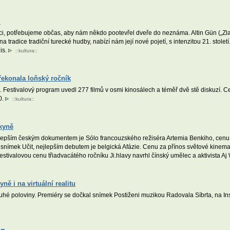
i
i, potřebujeme občas, aby nám někdo pootevřel dveře do neznáma. Altin Gün („Zlatý 
a tradice tradiční turecké hudby, nabízí nám její nové pojetí, s intenzitou 21. stole
is.
::
kultura
::
překonala loňský ročník
l. Festivalový program uvedl 277 filmů v osmi kinosálech a téměř dvě stě diskuzí. 
0.
::
kultura
::
skyně
ejlepším českým dokumentem je Sólo francouzského režiséra Artemia Benkiho, cenu 
snímek Učit, nejlepším debutem je belgická Afázie. Cenu za přínos světové kinemat
 Festivalovou cenu třiadvacátého ročníku Ji.hlavy navrhl čínský umělec a aktivista Aj
ně i na virtuální realitu
uhé poloviny. Premiéry se dočkal snímek Postiženi muzikou Radovala Síbrta, na Ins