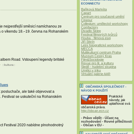
ECONNECTU
Baňková Markéta
Capart
Centrum pro současné umění
Cinepur
Collegium: umělecké workshopy
 je nejpestřejší směsicí namíchanou ze
Comfactory
Divadlo Sklep
koná o víkendu 18.–19. června na Rohanském
Festival filmových tvůrců
Houba - filmová esej
Jiří Stivín
Letní fotografické workshopy
MECCA
Multikulturní centrum Praha
Muzeum Český Kras
ým albem Road. Vstoupení legendy britské
Film&Sociologie
Revue pro lit. a kulturu
::
kultura
::
Sledě - hudební skupina
Umělci v triku
Virtuální galerie AAR
blues
OBČANSKÁ SPOLEČNOST -
NÁVOD K POUŽITÍ
it posluchače, ale také objevovat a
Praktické
te. Festival se uskuteční na Rohanském
návody, jak
uplatňovat svá
občanská práva.
http://obcan.ecn.cz
- Právo vědět - Účast na
rozhodování - Rovné příležitosti
pect Festival 2020 nabídne plnohodnotný
- Občan v EU -