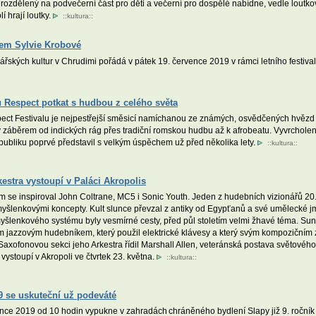
rozdělený na podvečerní část pro děti a večerní pro dospělé nabídne, vedle loutko
í hrají loutky.
::
kultura
::
tem Sylvie Krobové
ských kultur v Chrudimi pořádá v pátek 19. července 2019 v rámci letního festival
u Respect potkat s hudbou z celého světa
ct Festivalu je nejpestřejší směsicí namíchanou ze známých, osvědčených hvězd i
ký záběrem od indických rág přes tradiční romskou hudbu až k afrobeatu. Vyvrchole
publiku poprvé představil s velkým úspěchem už před několika lety.
::
kultura
::
stra vystoupí v Paláci Akropolis
 se inspiroval John Coltrane, MC5 i Sonic Youth. Jeden z hudebních vizionářů 20. st
yšlenkovými koncepty. Kult slunce převzal z antiky od Egypťanů a své umělecké j
yšlenkového systému byly vesmírné cesty, před půl stoletím velmi žhavé téma. Su
ním jazzovým hudebníkem, který použil elektrické klávesy a který svým kompozičním 
ofonovou sekci jeho Arkestra řídil Marshall Allen, veteránská postava světového jaz
ystoupí v Akropoli ve čtvrtek 23. května.
::
kultura
::
19 se uskuteční už podeváté
ce 2019 od 10 hodin vypukne v zahradách chráněného bydlení Slapy již 9. ročník b