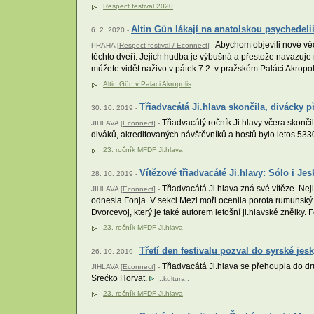
Respect festival 2020
Altin Gün lákají na anatolskou psychedeli
6. 2. 2020 -
Abychom objevili nové věc
PRAHA [
Respect festival / Econnect
] -
těchto dveří. Jejich hudba je výbušná a přestože navazuje n
můžete vidět naživo v pátek 7.2. v pražském Paláci Akropol
Altin Gün v Paláci Akropolis
Třiadvacátá Ji.hlava skončila, divácky 
30. 10. 2019 -
Třiadvacátý ročník Ji.hlavy včera skonči
JIHLAVA [
Econnect
] -
diváků, akreditovaných návštěvníků a hostů bylo letos 533
23. ročník MFDF Ji.hlava
Vítězové třiadvacáté Ji.hlavy: Sólo i Je
28. 10. 2019 -
Třiadvacátá Ji.hlava zná své vítěze. N
JIHLAVA [
Econnect
] -
odnesla Fonja. V sekci Mezi moři ocenila porota rumunský 
Dvorcevoj, který je také autorem letošní ji.hlavské znělky.
23. ročník MFDF Ji.hlava
Třetí den festivalu pozval do syrské jesky
26. 10. 2019 -
Třiadvacátá Ji.hlava se přehoupla do dr
JIHLAVA [
Econnect
] -
Srećko Horvat.
::
kultura
::
23. ročník MFDF Ji.hlava