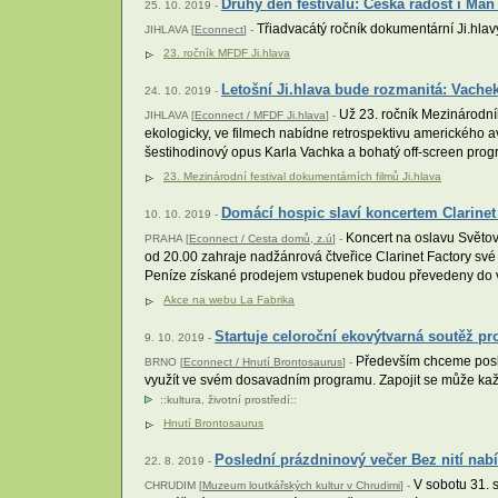
Druhý den festivalu: Česká radost i Man
25. 10. 2019 -
Třiadvacátý ročník dokumentární Ji.hlav
JIHLAVA [
Econnect
] -
23. ročník MFDF Ji.hlava
Letošní Ji.hlava bude rozmanitá: Vachek
24. 10. 2019 -
Už 23. ročník Mezinárodního
JIHLAVA [
Econnect / MFDF Ji.hlava
] -
ekologicky, ve filmech nabídne retrospektivu amerického a
šestihodinový opus Karla Vachka a bohatý off-screen pro
23. Mezinárodní festival dokumentárních filmů Ji.hlava
Domácí hospic slaví koncertem Clarinet
10. 10. 2019 -
Koncert na oslavu Světové
PRAHA [
Econnect / Cesta domů, z.ú
] -
od 20.00 zahraje nadžánrová čtveřice Clarinet Factory své 
Peníze získané prodejem vstupenek budou převedeny do 
Akce na webu La Fabrika
Startuje celoroční ekovýtvarná soutěž pr
9. 10. 2019 -
Především chceme poskyt
BRNO [
Econnect / Hnutí Brontosaurus
] -
využít ve svém dosavadním programu. Zapojit se může každý 
::
kultura
,
životní prostředí
::
Hnutí Brontosaurus
Poslední prázdninový večer Bez nití na
22. 8. 2019 -
V sobotu 31. s
CHRUDIM [
Muzeum loutkářských kultur v Chrudimi
] -