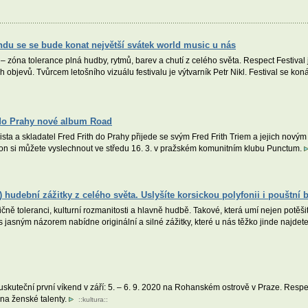
kendu se se bude konat největší svátek world music u nás
 – zóna tolerance plná hudby, rytmů, barev a chutí z celého světa. Respect Festival
objevů. Tvůrcem letošního vizuálu festivalu je výtvarník Petr Nikl. Festival se 
e do Prahy nové album Road
alista a skladatel Fred Frith do Prahy přijede se svým Fred Frith Triem a jejich nov
ion si můžete vyslechnout ve středu 16. 3. v pražském komunitním klubu Punctum.
n) hudební zážitky z celého světa. Uslyšíte korsickou polyfonii i pouštní 
ičně toleranci, kulturní rozmanitosti a hlavně hudbě. Takové, která umí nejen potěš
s jasným názorem nabídne originální a silné zážitky, které u nás těžko jinde najde
 uskuteční první víkend v září: 5. – 6. 9. 2020 na Rohanském ostrově v Praze. Res
 na ženské talenty.
::
kultura
::