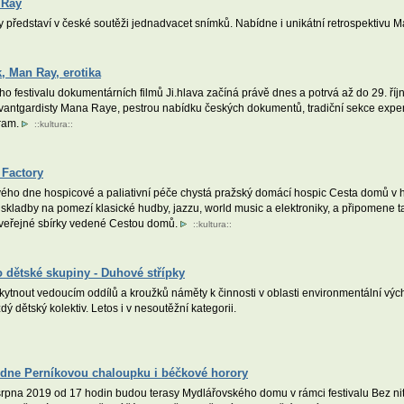
 Ray
y představí v české soutěži jednadvacet snímků. Nabídne i unikátní retrospektivu
, Man Ray, erotika
 festivalu dokumentárních filmů Ji.hlava začíná právě dnes a potrvá až do 29. října
vantgardisty Mana Raye, pestrou nabídku českých dokumentů, tradiční sekce experi
gram.
::
kultura
::
 Factory
ho dne hospicové a paliativní péče chystá pražský domácí hospic Cesta domů v hol
skladby na pomezí klasické hudby, jazzu, world music a elektroniky, a připomene tak
veřejné sbírky vedené Cestou domů.
::
kultura
::
o dětské skupiny - Duhové střípky
nout vedoucím oddílů a kroužků náměty k činnosti v oblasti environmentální výcho
dětský kolektiv. Letos i v nesoutěžní kategorii.
bídne Perníkovou chaloupku i béčkové horory
rpna 2019 od 17 hodin budou terasy Mydlářovského domu v rámci festivalu Bez nití