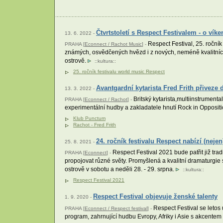
Čtvrtstoletí s Respect Festivalem - o ví
13. 6. 2022 -
Respect Festival, 25. ročník
PRAHA [
Econnect / Rachot Music
] -
známých, osvědčených hvězd i z nových, neméně kvalitních 
ostrově.
::
kultura
::
25. ročník festivalu world music Respect
Avantgardní kytarista Fred Frith přivez
13. 3. 2022 -
Britský kytarista,multiinstrument
PRAHA [
Econnect / Rachot
] -
experimentální hudby a zakladatele hnutí Rock in Opposit
Klub Punctum
Rachot - Fred Frith
24. ročník festivalu Respect nabízí (neje
25. 8. 2021 -
Respect Festival 2021 bude patřit již trad
PRAHA [
Econnect
] -
propojovat různé světy. Promyšlená a kvalitní dramaturgie 
ostrově v sobotu a neděli 28. - 29. srpna.
::
kultura
::
Respect Festival 2021
Respect Festival objevuje ženské talenty
1. 9. 2020 -
Respect Festival se letos
PRAHA [
Econnect / Respect festival
] -
program, zahrnující hudbu Evropy, Afriky i Asie s akcentem