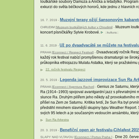
loutkářské soubory Damúza a Anička a letadýlko. Program 
exkurzi do světa béčkových hororů, kde jednu z hlavních rol
Muzejní terasy ožijí šansonovým kabare
16. 7. 2019 -
Muzeum loutkář
CHRUDIM [
Muzeum loutkářských kultur v Chrudimi
] -
koncert písničkářky Sylvie Krobové.
::
kultura
::
Už po dvaadvacáté se můžete na festival
11. 6. 2019 -
Dvaadvacatý ročník Respe
PRAHA [
Econnect / Respect Festival
] -
každý rok festival nabízí promyšlenou dramaturgii se širo
průkopníka ethiojazzu Mulatu Astatka, který se pražskému 
22. ročník festivalu Respect
Legenda jazzové improvizace Sun Ra Arke
20. 5. 2019 -
Genius ze Saturnu, kterým
PRAHA [
Econnect / Agentura Rachot
] -
Ra (1914–1993) spojoval avantgardní jazz s převratnými m
slunce Ra. Druhým pilířem jeho někdy až provokativního m
přišel na Zem ze Saturnu. Kritika tvrdí, že Sun Ra byl prv
předstihl mnohem slavnější skupiny typu Weather Report. Sax
svých 95 letech a je současným vedoucím ansámblu, který v
Sun Ra Arkestra
Benefiční open air festivalu-Cihlafest 20
20. 3. 2019 -
Dne 20. červen
SLAPY NAD VLTAVOU [
Econnect / Portus Praha
] -