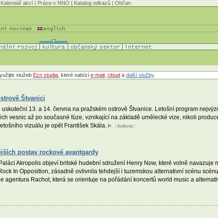
Kalendář akcí
|
Práce v NNO
|
Katalog odkazů
|
Občan
yužijte služeb
Ecn studia
, které nabízí
e-mail
,
cloud
a
další služby
.
strově Štvanici
 uskuteční 13. a 14. června na pražském ostrově Štvanice. Letošní program nejvýz
ch vesnic až po současné fúze, vznikající na základě umělecké vize, nikoli produc
etošního vizuálu je opět František Skála.
::
kultura
::
jších postav rockové avantgardy
v Paláci Akropolis objeví britské hudební sdružení Henry Now, které volně navazuj
ock In Opposition, zásadně ovlivnila tehdejší i tuzemskou alternativní scénu scénu
e agentura Rachot, která se orientuje na pořádání koncertů world music a alternat