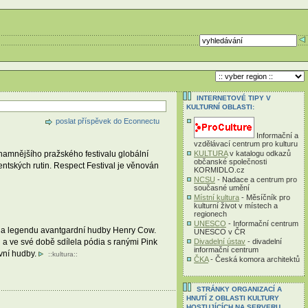
INTERNETOVÉ TIPY V
KULTURNÍ OBLASTI:
poslat příspěvek do Econnectu
Informační a
vzdělávací centrum pro kulturu
KULTURA
v katalogu odkazů
namnějšího pražského festivalu globální
občanské společnosti
entských rutin. Respect Festival je věnován
KORMIDLO.cz
NCSU
- Nadace a centrum pro
současné umění
Místní kultura
- Měsíčník pro
kulturní život v místech a
regionech
UNESCO
- Informační centrum
e na legendu avantgardní hudby Henry Cow.
UNESCO v ČR
Divadelní ústav
- divadelní
 a ve své době sdílela pódia s ranými Pink
informační centrum
ivní hudby.
::
kultura
::
ČKA
- Česká komora architektů
STRÁNKY ORGANIZACÍ A
HNUTÍ Z OBLASTI KULTURY
HOSTUJÍCÍCH NA SERVERU