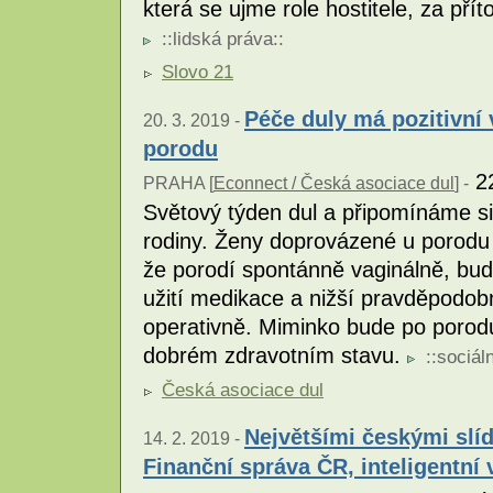
která se ujme role hostitele, za přít
::
lidská práva
::
Slovo 21
Péče duly má pozitivní 
20. 3. 2019 -
porodu
22
PRAHA [
Econnect / Česká asociace dul
] -
Světový týden dul a připomínáme si
rodiny. Ženy doprovázené u porodu
že porodí spontánně vaginálně, bud
užití medikace a nižší pravděpodo
operativně. Miminko bude po porod
dobrém zdravotním stavu.
::
sociáln
Česká asociace dul
Největšími českými slíd
14. 2. 2019 -
Finanční správa ČR, inteligentní 