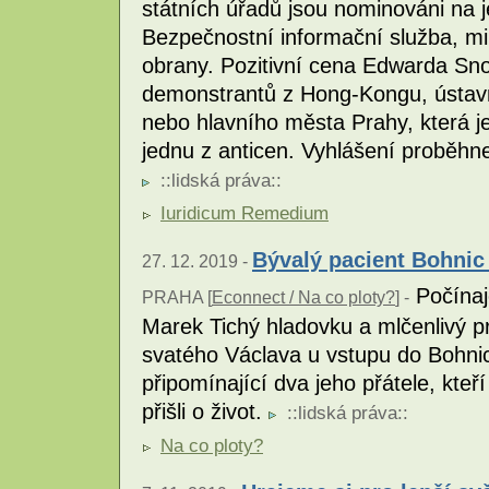
státních úřadů jsou nominováni na j
Bezpečnostní informační služba, min
obrany. Pozitivní cena Edwarda Sn
demonstrantů z Hong-Kongu, ústav
nebo hlavního města Prahy, která 
jednu z anticen. Vyhlášení proběhn
::
lidská práva
::
Iuridicum Remedium
Bývalý pacient Bohnic
27. 12. 2019 -
Počínaj
PRAHA [
Econnect / Na co ploty?
] -
Marek Tichý hladovku a mlčenlivý p
svatého Václava u vstupu do Bohnic
připomínající dva jeho přátele, kteří
přišli o život.
::
lidská práva
::
Na co ploty?