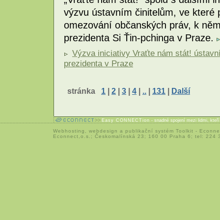
výzvu ústavním činitelům, ve které 
omezování občanských práv, k němu
prezidenta Si Ťin-pchinga v Praze.
Výzva iniciativy Vraťte nám stát! ústav
prezidenta v Praze
stránka
1
|
2
|
3
|
4
|
..
|
131
|
Další
Easy CONNECTion
- snadné spojení mezi lidmi, kteř
Webhosting
,
webdesign
a
publikační systém Toolkit
-
Econne
Econnect,o.s.; Českomalínská 23; 160 00 Praha 6; tel: 224