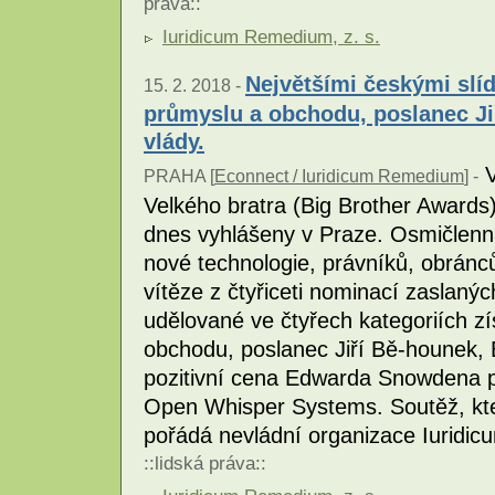
práva
::
Iuridicum Remedium, z. s.
Největšími českými slíd
15. 2. 2018 -
průmyslu a obchodu, poslanec Ji
vlády.
V
PRAHA [
Econnect / Iuridicum Remedium
] -
Velkého bratra (Big Brother Awards) -
dnes vyhlášeny v Praze. Osmičlenn
nové technologie, právníků, obránců
vítěze z čtyřiceti nominací zaslanýc
udělované ve čtyřech kategoriích zí
obchodu, poslanec Jiří Bě-hounek, 
pozitivní cena Edwarda Snowdena p
Open Whisper Systems. Soutěž, kter
pořádá nevládní organizace Iuridi
::
lidská práva
::