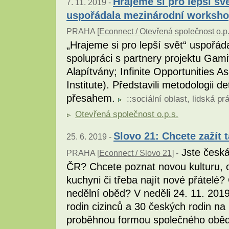
Hrajeme si pro lepší sv
7. 11. 2019 -
uspořádala mezinárodní worksh
PRAHA [
Econnect / Otevřená společnost o.p.
„Hrajeme si pro lepší svět“ uspořá
spolupráci s partnery projektu Gami
Alapítvány; Infinite Opportunities 
Institute). Představili metodologii 
přesahem.
::
sociální oblast
,
lidská pr
Otevřená společnost o.p.s.
Slovo 21: Chcete zažít 
25. 6. 2019 -
Jste česká 
PRAHA [
Econnect / Slovo 21
] -
ČR? Chcete poznat novou kulturu, 
kuchyni či třeba najít nové přátelé?
nedělní oběd? V neděli 24. 11. 201
rodin cizinců a 30 českých rodin na
proběhnou formou společného oběda