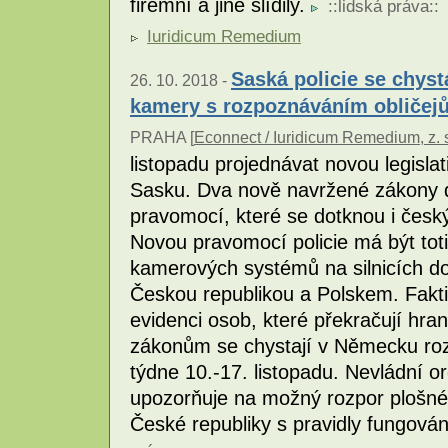
firemní a jiné slídily.
::
lidská práva
::
Iuridicum Remedium
Saská policie se chyst
26. 10. 2018 -
kamery s rozpoznáváním obličej
PRAHA [
Econnect / Iuridicum Remedium, z. 
listopadu projednávat novou legislati
Sasku. Dva nově navržené zákony dá
pravomocí, které se dotknou i česk
Novou pravomocí policie má být totiž
kamerových systémů na silnicích do
Českou republikou a Polskem. Fakti
evidenci osob, které překračují hr
zákonům se chystají v Německu ro
týdne 10.-17. listopadu. Nevládní 
upozorňuje na možný rozpor plošnéh
České republiky s pravidly fungov