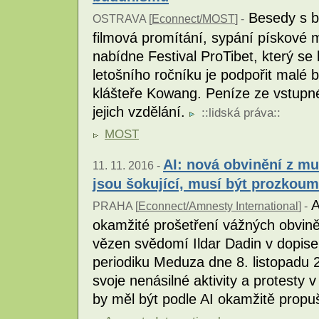
Besedy s b
OSTRAVA [
Econnect/MOST
] -
filmová promítání, sypání pískové 
nabídne Festival ProTibet, který s
letošního ročníku je podpořit malé b
klášteře Kowang. Peníze ze vstupné
jejich vzdělání.
::
lidská práva
::
MOST
AI: nová obvinění z m
11. 11. 2016 -
jsou šokující, musí být prozkou
A
PRAHA [
Econnect/Amnesty International
] -
okamžité prošetření vážných obvině
vězen svědomí Ildar Dadin v dopis
periodiku Meduza dne 8. listopadu 
svoje nenásilné aktivity a protesty
by měl být podle AI okamžitě propu