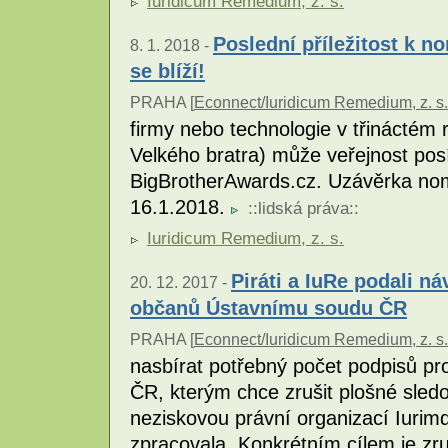
Iuridicum Remedium, z. s.
Poslední příležitost k n
8. 1. 2018 -
se blíží!
PRAHA [
Econnect/Iuridicum Remedium, z. s.
firmy nebo technologie v třináctém
Velkého bratra) může veřejnost pos
BigBrotherAwards.cz. Uzávěrka nomi
16.1.2018.
::
lidská práva
::
Iuridicum Remedium, z. s.
Piráti a IuRe podali n
20. 12. 2017 -
občanů Ústavnímu soudu ČR
PRAHA [
Econnect/Iuridicum Remedium, z. s.
nasbírat potřebný počet podpisů p
ČR, kterým chce zrušit plošné sledov
neziskovou právní organizací Iuri
zpracovala. Konkrétním cílem je zr