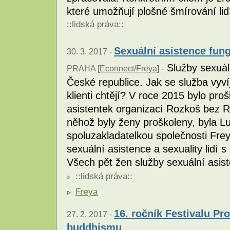
které umožňují plošné šmírování li
::
lidská práva
::
Sexuální asistence fung
30. 3. 2017 -
Služby sexuáln
PRAHA [
Econnect/Freya
] -
České republice. Jak se služba vyví
klienti chtějí? V roce 2015 bylo pro
asistentek organizací Rozkoš bez Riz
něhož byly ženy proškoleny, byla Lu
spoluzakladatelkou společnosti Frey
sexuální asistence a sexuality lidí 
Všech pět žen služby sexuální asist
::
lidská práva
::
Freya
16. ročník Festivalu Pr
27. 2. 2017 -
buddhismu