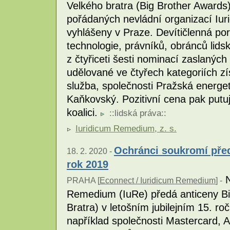
Velkého bratra (Big Brother Awards) 
pořádaných nevládní organizací Iu
vyhlášeny v Praze. Devítičlenná po
technologie, právníků, obránců lids
z čtyřiceti šesti nominací zaslaných
udělované ve čtyřech kategoriích zí
služba, společnosti Pražská energet
Kaňkovský. Pozitivní cena pak putu
koalici.
::
lidská práva
::
Iuridicum Remedium, z. s.
Ochránci soukromí před
18. 2. 2020 -
rok 2019
N
PRAHA [
Econnect / Iuridicum Remedium
] -
Remedium (IuRe) předá anticeny Bi
Bratra) v letošním jubilejním 15. ro
například společnosti Mastercard,