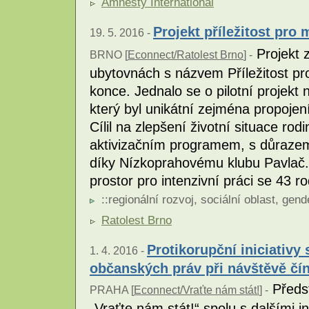
Amnesty International
Projekt příležitost pro
19. 5. 2016 -
Projekt z
BRNO [
Econnect/Ratolest Brno
] -
ubytovnách s názvem Příležitost pr
konce. Jednalo se o pilotní projekt
který byl unikátní zejména propojen
Cílil na zlepšení životní situace ro
aktivizačním programem, s důrazem n
díky Nízkoprahovému klubu Pavlač. R
prostor pro intenzivní práci se 43 r
::
regionální rozvoj
,
sociální oblast
,
gend
Ratolest Brno
Protikorupční iniciativy
1. 4. 2016 -
občanských práv při návštěvě čí
Předst
PRAHA [
Econnect/Vraťte nám stát!
] -
„Vraťte nám stát!“ spolu s dalšími i