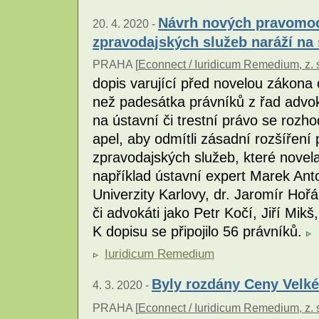
Návrh nových pravomocí
20. 4. 2020 -
zpravodajských služeb naráží na
PRAHA [
Econnect / Iuridicum Remedium, z. 
dopis varující před novelou zákona o
než padesátka právníků z řad advo
na ústavní či trestní právo se rozh
apel, aby odmítli zásadní rozšíření 
zpravodajských služeb, které novela
například ústavní expert Marek Anto
Univerzity Karlovy, dr. Jaromír Hoř
či advokáti jako Petr Kočí, Jiří Mik
K dopisu se připojilo 56 právníků.
Iuridicum Remedium
Byly rozdány Ceny Velké
4. 3. 2020 -
PRAHA [
Econnect / Iuridicum Remedium, z. 