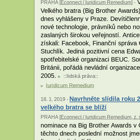
V
PRAHA [
Econnect / Iuridicum Remedium
] -
Velkého bratra (Big Brother Awards) -
dnes vyhlášeny v Praze. Devítičlen
nové technologie, právníků nebo no
zaslaných širokou veřejností. Antic
získali: Facebook, Finanční správa 
Stuchlík. Jediná pozitivní cena E
spotřebitelské organizaci BEUC. So
Británii, pořádá nevládní organizac
2005.
::
lidská práva
::
Iuridicum Remedium
Navrhněte slídila roku 
18. 1. 2019 -
velkého bratra se blíží
PRAHA [
Econnect / Iuridicum Remedium, z. 
nominace na Big Brother Awards v 
těchto dnech poslední možnost jmen