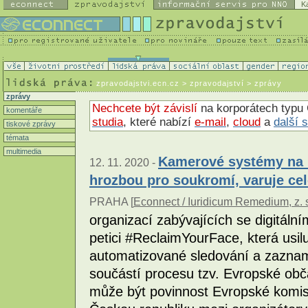
K
zpravodajstvi.ecn.cz
> zpravodajství > zprávy
zprávy
Nechcete být závislí
na korporátech typu 
komentáře
studia
, které nabízí
e-mail
,
cloud
a
další 
tiskové zprávy
témata
multimedia
Kamerové systémy na r
12. 11. 2020 -
hrozbou pro soukromí, varuje c
PRAHA [
Econnect / Iuridicum Remedium, z. 
organizací zabývajících se digitálním
petici #ReclaimYourFace, která usi
automatizované sledování a zaznam
součástí procesu tzv. Evropské obča
může být povinnost Evropské komi