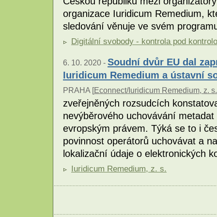
Českou republiku mezi organizátory 
organizace Iuridicum Remedium, kt
sledování věnuje ve svém programu
Digitální svobody - kontrola pod kontrol
Soudní dvůr EU dal zap
6. 10. 2020 -
Iuridicum Remedium a ústavní s
PRAHA [
Econnect/Iuridicum Remedium, z. s.
zveřejněných rozsudcích konstatova
nevýběrového uchovávání metadat o
evropským právem. Týká se to i čes
povinnost operátorů uchovávat a na
lokalizační údaje o elektronických 
Iuridicum Remedium, z. s.