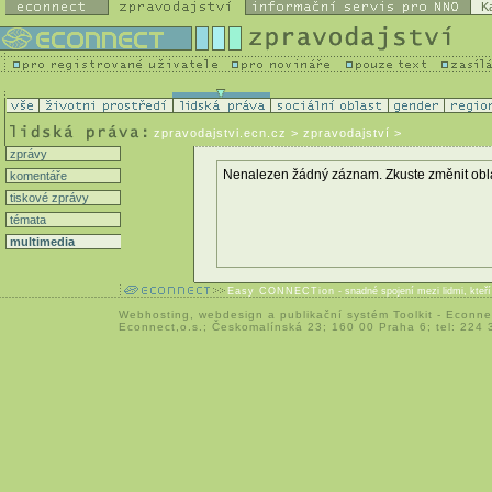
K
zpravodajstvi.ecn.cz
> zpravodajství >
zprávy
Nenalezen žádný záznam. Zkuste změnit oblast 
komentáře
tiskové zprávy
témata
multimedia
Easy CONNECTion
- snadné spojení mezi lidmi, kteř
Webhosting
,
webdesign
a
publikační systém Toolkit
-
Econne
Econnect,o.s.; Českomalínská 23; 160 00 Praha 6; tel: 224