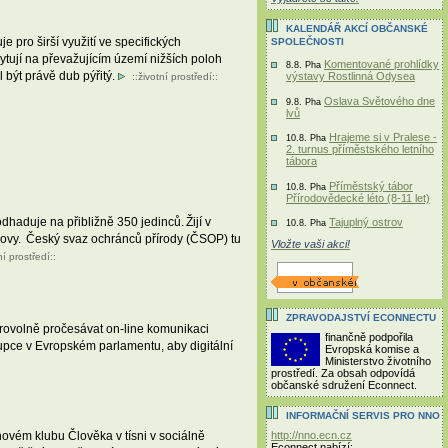
KALENDÁŘ AKCÍ OBČANSKÉ
pro širší využití ve specifických
SPOLEČNOSTI
tují na převažujícím území nižších poloh
Komentované prohlídky
8.8. Pha
 být právě dub pýřitý.
výstavy Rostlinná Odysea
::
životní prostředí
::
Oslava Světového dne
9.8. Pha
lvů
Hrajeme si v Pralese -
10.8. Pha
2. turnus příměstského letního
tábora
Příměstský tábor
10.8. Pha
Přírodovědecké léto (8-11 let)
haduje na přibližně 350 jedinců. Žijí v
Tajuplný ostrov
10.8. Pha
chovy. Český svaz ochránců přírody (ČSOP) tu
Vložte vaši akci!
ní prostředí
::
ZPRAVODAJSTVÍ ECONNECTU
rovolně pročesávat on-line komunikaci
finančně podpořila
upce v Evropském parlamentu, aby digitální
Evropská komise a
Ministerstvo životního
prostředí. Za obsah odpovídá
občanské sdružení Econnect.
INFORMAČNÍ SERVIS PRO NNO
http://nno.ecn.cz
ovém klubu Člověka v tísni v sociálně
Econnect nabízí: