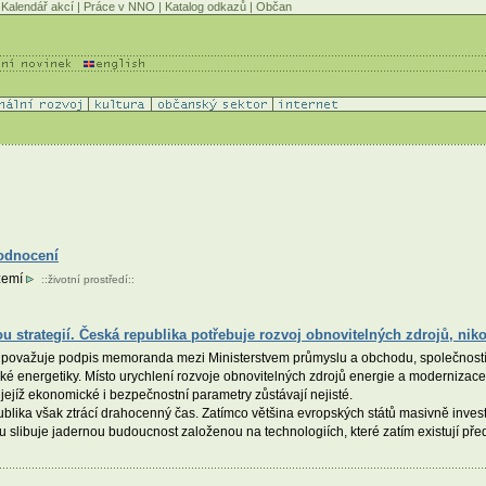
Kalendář akcí
|
Práce v NNO
|
Katalog odkazů
|
Občan
odnocení
území
::
životní prostředí
::
strategií. Česká republika potřebuje rozvoj obnovitelných zdrojů, niko
ŽP) považuje podpis memoranda mezi Ministerstvem průmyslu a obchodu, společnost
ské energetiky. Místo urychlení rozvoje obnovitelných zdrojů energie a modernizace e
ejíž ekonomické i bezpečnostní parametry zůstávají nejisté.
ika však ztrácí drahocenný čas. Zatímco většina evropských států masivně investu
vu slibuje jadernou budoucnost založenou na technologiích, které zatím existují př