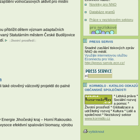
jištění volnočasových aktivit pro místní
Novinky pro NNO
Databáze grantů
Práce v neziskovém sektoru
ou přiblížit dětem význam adaptačních
ancovaný Statutárním městem České Budějovice
dí.
::
životní prostředí
::
PRESS SERVIS
Snadné zasílání tiskových zpráv
NNO do médií.
Využijte internetovou službu
Econnectu pro Vás.
http://press-servis.ecn.cz/
a
také olověný válcovitý projektil do palné
KORMIDLO - KATALOG ODKAZŮ
OBČANSKÉ SPOLEČNOSTI
* Lidská práva *
Sociální rozvoj
a pomoc *
Životní prostředí * Globalizace a
udržitelný rozvoj * Kultura * Lidé a
společnost * Neziskový sektor
www.kormidlo.cz
Energie Jihočeský kraj – Horní Rakousko.
ysoce efektivní spalování biomasy, výrobu
vytisknout