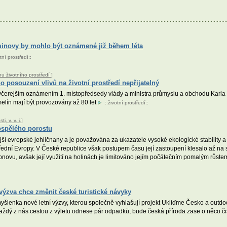
minovy by mohlo být oznámené již během léta
tní prostředí
::
nu životního prostředí
]
 posouzení vlivů na životní prostředí nepřijatelný
čerejším oznámením 1. místopředsedy vlády a ministra průmyslu a obchodu Karla H
lín mají být provozovány až 80 let
::
životní prostředí
::
, v. v. i.
]
dospělého porostu
jší evropské jehličnany a je považována za ukazatele vysoké ekologické stability a
dní Evropy. V České republice však postupem času její zastoupení klesalo až na 
novu, avšak její využití na holinách je limitováno jejím počátečním pomalým růstem
výzva chce změnit české turistické návyky
myšlenka nové letní výzvy, kterou společně vyhlašují projekt Ukliďme Česko a out
každý z nás cestou z výletu odnese pár odpadků, bude česká příroda zase o něco či