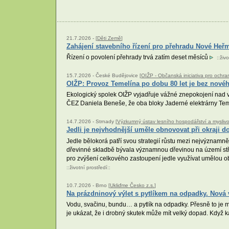
21.7.2026 -
[
Děti Země
]
Zahájení stavebního řízení pro přehradu Nové Heř
Řízení o povolení přehrady trvá zatím deset měsíců
::
živo
15.7.2026 -
České Budějovice [
OIŽP - Občanská iniciativa pro ochra
OIŽP: Provoz Temelína po dobu 80 let je bez nového
Ekologický spolek OIŽP vyjadřuje vážné znepokojení nad v
ČEZ Daniela Beneše, že oba bloky Jaderné elektrárny Teme
14.7.2026 -
Strnady [
Výzkumný ústav lesního hospodářství a myslivosti
Jedli je nejvhodnější uměle obnovovat při okraji 
Jedle bělokorá patří svou strategií růstu mezi nejvýznamně
dřevinné skladbě bývala významnou dřevinou na území stře
pro zvýšení celkového zastoupení jedle využívat umělou ob
::
životní prostředí
::
10.7.2026 -
Brno [
Ukliďme Česko z.s.
]
Na prázdninový výlet s pytlíkem na odpadky. Nová 
Vodu, svačinu, bundu… a pytlík na odpadky. Přesně to je 
je ukázat, že i drobný skutek může mít velký dopad. Když 