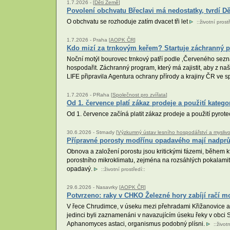
1.7.2026 -
[
Děti Země
]
Povolení obchvatu Břeclavi má nedostatky, tvrdí D
O obchvatu se rozhoduje zatím dvacet tři let
::
životní prost
1.7.2026 -
Praha [
AOPK ČR
]
Kdo mizí za trnkovým keřem? Startuje záchranný 
Noční motýl bourovec trnkový patří podle ‚Červeného sezna
hospodařit. Záchranný program, který má zajistit, aby z na
LIFE připravila Agentura ochrany přírody a krajiny ČR ve s
1.7.2026 -
PRaha [
Společnost pro zvířata
]
Od 1. července platí zákaz prodeje a použití kateg
Od 1. července začíná platit zákaz prodeje a použití pyro
30.6.2026 -
Strnady [
Výzkumný ústav lesního hospodářství a myslivosti
Přípravné porosty modřínu opadavého mají nadprů
Obnova a založení porostu jsou kritickými fázemi, během kt
porostního mikroklimatu, zejména na rozsáhlých pokalamitn
opadavý.
::
životní prostředí
::
29.6.2026 -
Nasavrky [
AOPK ČR
]
Potvrzeno: raky v CHKO Železné hory zabíjí račí m
V řece Chrudimce, v úseku mezi přehradami Křižanovice a Pr
jedinci byli zaznamenáni v navazujícím úseku řeky v obci
Aphanomyces astaci, organismus podobný plísni.
::
život