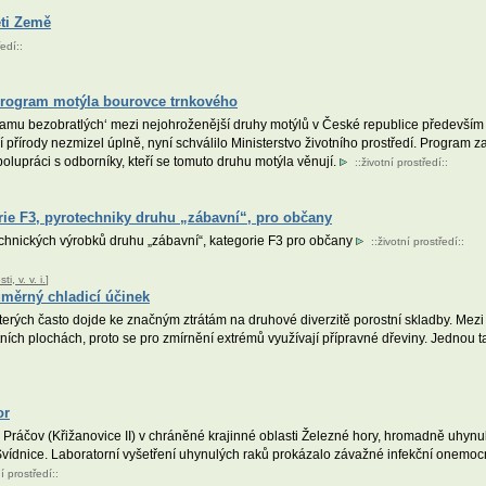
ěti Země
ředí
::
program motýla bourovce trnkového
mu bezobratlých‘ mezi nejohroženější druhy motýlů v České republice především pr
ší přírody nezmizel úplně, nyní schválilo Ministerstvo životního prostředí. Program
polupráci s odborníky, kteří se tomuto druhu motýla věnují.
::
životní prostředí
::
orie F3, pyrotechniky druhu „zábavní“, pro občany
technických výrobků druhu „zábavní“, kategorie F3 pro občany
::
životní prostředí
::
, v. v. i.
]
měrný chladicí účinek
erých často dojde ke značným ztrátám na druhové diverzitě porostní skladby. Mezi ro
ích plochách, proto se pro zmírnění extrémů využívají přípravné dřeviny. Jednou t
or
áčov (Křižanovice II) v chráněné krajinné oblasti Železné hory, hromadně uhynuli r
 Svídnice. Laboratorní vyšetření uhynulých raků prokázalo závažné infekční onemoc
ní prostředí
::