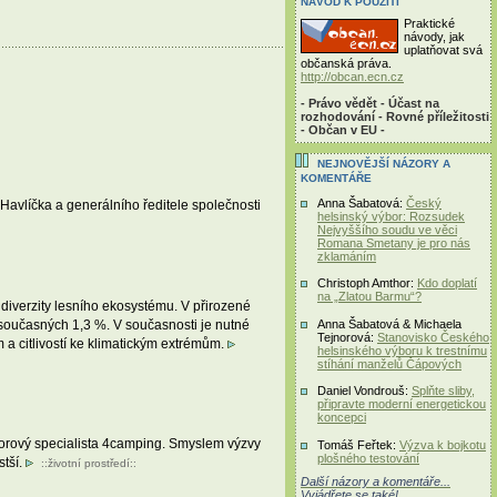
NÁVOD K POUŽITÍ
Praktické
návody, jak
uplatňovat svá
občanská práva.
http://obcan.ecn.cz
- Právo vědět - Účast na
rozhodování - Rovné příležitosti
- Občan v EU -
NEJNOVĚJŠÍ NÁZORY A
KOMENTÁŘE
Anna Šabatová:
Český
avlíčka a generálního ředitele společnosti
helsinský výbor: Rozsudek
Nejvyššího soudu ve věci
Romana Smetany je pro nás
zklamáním
Christoph Amthor:
Kdo doplatí
na „Zlatou Barmu“?
 diverzity lesního ekosystému. V přirozené
současných 1,3 %. V současnosti je nutné
Anna Šabatová & Michaela
Tejnorová:
Stanovisko Českého
 a citlivostí ke klimatickým extrémům.
helsinského výboru k trestnímu
stíhání manželů Čápových
Daniel Vondrouš:
Splňte sliby,
připravte moderní energetickou
koncepci
doorový specialista 4camping. Smyslem výzvy
Tomáš Feřtek:
Výzva k bojkotu
plošného testování
stší.
::
životní prostředí
::
Další názory a komentáře...
Vyjádřete se také!