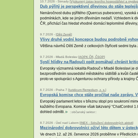
10.7.2026 -
Strnady [
Výzkumný ústav lesního hospodářství a myslivosti
Dub pýřitý je perspektivní dřevinou do stále teplej
Nenáročnost dubu pýřitého (Quercus pubescens), vysoká odo
podmínkách, kde se jiným dřevinám nedaří. Vzhledem k dlo
ČR, přichází čas hledat vhodné domácí teplomilné dřeviny
9.7.2026 -
[
Děti Země
]
Vlivy druhé vodní koncepce budou podrobně vyh
Většina návrhů Dětí Země z celkových čtyřiceti sedmi byl
9.7.2026 -
Mladá Boleslav [
AOPK ČR, ČSOP
]
Syslí hlídky na Radouči opět pomáhají chránit kriti
Evropsky významná lokalita Radouč v Mladé Boleslavi je do
bezprostředním sousedství městského sídliště a kvůli čast
proto ve spolupráci s Agenturou ochrany přírody a krajiny Č
8.7.2026 -
Praha 7 [
Iuridicum Remedium, z. s.
]
Evropská komise chce stále pročítat naše zprávy. V
Evropský parlament letos v březnu stopl pro soukromí mi
každého Evropana. Komise však takzvaný “ChatControl 1.0”
dohled odmítli.
::
občanský sektor
::
8.7.2026 -
Ústí nad Labem [
INEX - Sdružení dobrovolných aktivit
]
Mezinárodní dobrovolníci oživí léto dětem v ústeck
Ve dnech 12. až 26. července 2026 proběhne v Předlicích 