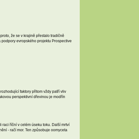
oto, že se v krajině přestalo tradičně
 za podpory evropského projektu Prospective
zhodující faktory přitom vždy patří vliv
akovou perspektivní dřevinou je modřín
aci říční v celém úseku toku. Další mrtví
nění - račí mor. Ten způsobuje oomyceta