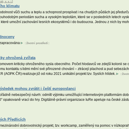
, v. v. i.
]
šího klimatu
lnost vůči suchu a teplu a schopnost prospívat i na chudých půdách jej předurčuje 
uhodobým periodám sucha a vysokým teplotám, které se v posledních letech vysky
, které umožní zachování lesních ekosystémů i do budoucna. Jednou z nich by mohl
odnoceny
a zapracována
::
životní prostředí
::
cky ohrožená zvířata
movem kriticky ohroženého sysla obecného. Počet hlodavců ve zdejší kolonii se od
ému kontaktu s lidmi mění své přirozené chování – ztrácejí plachost a pud sebezá
R (AOPK ČR) realizuje již od roku 2021 unikátní projekt tzv. Syslích hlídek.
::
život
ýsledek mohou zvrátit i čeští europoslanci
mořádně nebezpečný návrh: odmítl výjimku umožňující internetovým platformám dob
 opakovaně vrací do hry. Digitálně-právní organizace IuRe apeluje na české zást
ých Předlicích
mezinárodní dobrovolnický projekt, tzv. workcamp, zaměřený na pomoc v nízkoprah