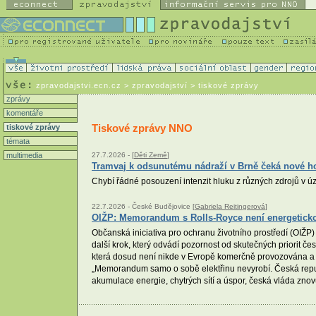
zpravodajstvi.ecn.cz
> zpravodajství > tiskové zprávy
zprávy
komentáře
Tiskové zprávy NNO
tiskové zprávy
témata
multimedia
27.7.2026 -
[
Děti Země
]
Tramvaj k odsunutému nádraží v Brně čeká nové h
Chybí řádné posouzení intenzit hluku z různých zdrojů v 
22.7.2026 -
České Budějovice [
Gabriela Reitingerová
]
OIŽP: Memorandum s Rolls-Royce není energetickou 
Občanská iniciativa pro ochranu životního prostředí (OI
další krok, který odvádí pozornost od skutečných priorit če
která dosud není nikde v Evropě komerčně provozována a j
„Memorandum samo o sobě elektřinu nevyrobí. Česká republ
akumulace energie, chytrých sítí a úspor, česká vláda zno