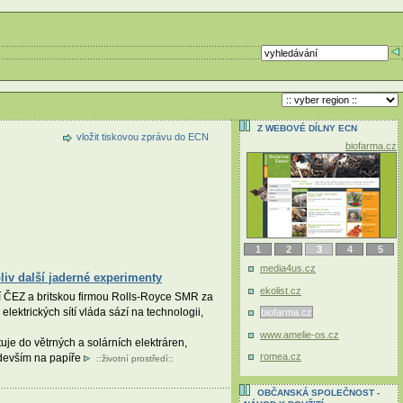
Z WEBOVÉ DÍLNY ECN
vložit tiskovou zprávu do ECN
biofarma.cz
1
2
3
4
5
media4us.cz
liv další jaderné experimenty
ekolist.cz
í ČEZ a britskou firmou Rolls-Royce SMR za
lektrických sítí vláda sází na technologii,
biofarma.cz
www.amelie-os.cz
je do větrných a solárních elektráren,
romea.cz
edevším na papíře
::
životní prostředí
::
OBČANSKÁ SPOLEČNOST -