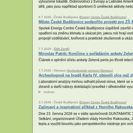
vyloučené lokalitě. Dobrovolníci z Evropy a Latinské Amer
děti, jako jsou například sportovní či umělecké aktivity neb
8.7.2026 -
České Budějovice [
Energy Centre České Budějovice
]
Město České Budějovice podpořilo projekt pro ZŠ 
Spolek Energy Centre České Budějovice úspěšně završil vzd
opatření na změnu klimatu a ukázat jim, jakou roli hrají v
propojil vzdělávání, tvořivost a praktické zkušenosti a uk
7.7.2026 -
[
Děti Země
]
Miroslav Patrik: Končíme s pořádáním ankety Zelen
Článek o splnění účelu ankety Zelená perla po třiceti letech
7.7.2026 -
Olomouc [
Archeologické centrum Olomouc
]
Archeologové na hradě Karla IV. objevili více než
Laboratorní analýzy mohou odhalit původ olova, které se v
zbraně a další nálezy dokládající pravěké i středověké využí
::
kultura
::
3.7.2026 -
České Budějovice [
Energy Centre České Budějovice
]
Zajímavý a inspirativní příklad z Horního Rakouska 
Dne 23. června 2026 se v sídle společnosti GUNTAMATIC 
Setkání, organizované Úřadem vlády Horního Rakouska, J
tepla a využití biouhlu jako perspektivního nástroje pro oc