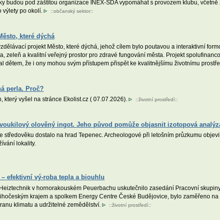
iky budou pod záštitou organizace INEX-SDA vypomáhat s provozem klubu, včetně za
o výlety po okolí.
::
občanský sektor
::
Město, které dýchá
ělávací projekt Město, které dýchá, jehož cílem bylo poutavou a interaktivní form
oda, zeleň a kvalitní veřejný prostor pro zdravé fungování města. Projekt spolufin
ázal dětem, že i ony mohou svým přístupem přispět ke kvalitnějšímu životnímu prostře
á perla. Proč?
, který vyšel na stránce Ekolist.cz ( 07.07.2026).
::
životní prostředí
::
 dvoukilový olověný ingot. Jeho původ pomůže objasnit izotopová analýz
e středověku dostalo na hrad Tepenec. Archeologové při letošním průzkumu objevili 
vání lokality.
– efektivní vý-roba tepla a biouhlu
Heiztechnik v hornorakouském Peuerbachu uskutečnilo zasedání Pracovní skupiny 
ihočeským krajem a spolkem Energy Centre České Budějovice, bylo zaměřeno na v
hranu klimatu a udržitelné zemědělství.
::
životní prostředí
::