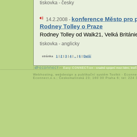
tiskovka - česky
konference Město pro p
14.2.2008 -
Rodney Tolley o Praze
Rodney Tolley od Walk21, Velká Británi
tiskovka - anglicky
stránka
1
|
2
|
3
|
4
|
..
|
6
|
Další
Easy CONNECTion
- snadné spojení mezi lidmi, kteř
Webhosting
,
webdesign
a
publikační systém Toolkit
-
Econne
Econnect,o.s.; Českomalínská 23; 160 00 Praha 6; tel: 224