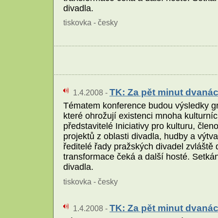
divadla.
tiskovka - česky
TK: Za pět minut dvanác
1.4.2008 -
Tématem konference budou výsledky gra
které ohrožují existenci mnoha kulturní
představitelé Iniciativy pro kulturu, č
projektů z oblasti divadla, hudby a výt
ředitelé řady pražských divadel zvláště 
transformace čeká a další hosté. Setká
divadla.
tiskovka - česky
TK: Za pět minut dvanác
1.4.2008 -