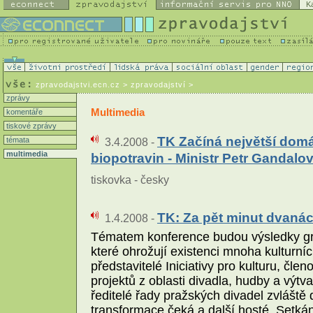
K
zpravodajstvi.ecn.cz
> zpravodajství >
zprávy
Multimedia
komentáře
tiskové zprávy
TK Začíná největší dom
témata
3.4.2008 -
multimedia
biopotravin - Ministr Petr Gandalov
tiskovka - česky
TK: Za pět minut dvanác
1.4.2008 -
Tématem konference budou výsledky gra
které ohrožují existenci mnoha kulturní
představitelé Iniciativy pro kulturu, č
projektů z oblasti divadla, hudby a výt
ředitelé řady pražských divadel zvláště 
transformace čeká a další hosté. Setká