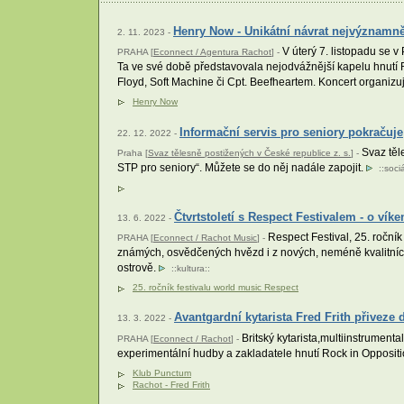
Henry Now - Unikátní návrat nejvýznamně
2. 11. 2023 -
V úterý 7. listopadu se 
PRAHA [
Econnect / Agentura Rachot
] -
Ta ve své době představovala nejodvážnější kapelu hnutí R
Floyd, Soft Machine či Cpt. Beefheartem. Koncert organizuj
Henry Now
Informační servis pro seniory pokračuje
22. 12. 2022 -
Svaz těle
Praha [
Svaz tělesně postižených v České republice z. s.
] -
STP pro seniory“. Můžete se do něj nadále zapojit.
::
sociá
Čtvrtstoletí s Respect Festivalem - o ví
13. 6. 2022 -
Respect Festival, 25. ročník
PRAHA [
Econnect / Rachot Music
] -
známých, osvědčených hvězd i z nových, neméně kvalitních 
ostrově.
::
kultura
::
25. ročník festivalu world music Respect
Avantgardní kytarista Fred Frith přivez
13. 3. 2022 -
Britský kytarista,multiinstrument
PRAHA [
Econnect / Rachot
] -
experimentální hudby a zakladatele hnutí Rock in Opposit
Klub Punctum
Rachot - Fred Frith