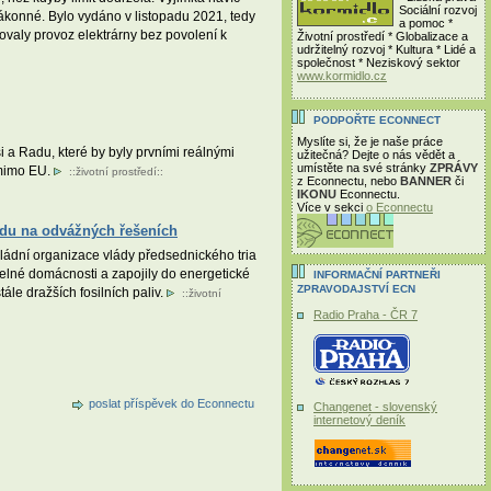
Sociální rozvoj
zákonné. Bylo vydáno v listopadu 2021, tedy
a pomoc *
rovaly provoz elektrárny bez povolení k
Životní prostředí * Globalizace a
udržitelný rozvoj * Kultura * Lidé a
společnost * Neziskový sektor
www.kormidlo.cz
PODPOŘTE ECONNECT
Myslíte si, že je naše práce
 a Radu, které by byly prvními reálnými
užitečná? Dejte o nás vědět a
umístěte na své stránky
ZPRÁVY
 mimo EU.
::
životní prostředí
::
z Econnectu, nebo
BANNER
či
IKONU
Econnectu.
Více v sekci
o Econnectu
hodu na odvážných řešeních
vládní organizace vlády předsednického tria
itelné domácnosti a zapojily do energetické
INFORMAČNÍ PARTNEŘI
ZPRAVODAJSTVÍ ECN
ále dražších fosilních paliv.
::
životní
Radio Praha - ČR 7
poslat příspěvek do Econnectu
Changenet - slovenský
internetový deník