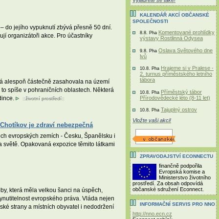
Vyjádřete se také!
KALENDÁŘ AKCÍ OBČANSKÉ
SPOLEČNOSTI
 do jejího vypuknutí zbývá přesně 50 dní.
Komentované prohlídky
8.8. Pha
jí organizátoři akce. Pro účastníky
výstavy Rostlinná Odysea
Oslava Světového dne
9.8. Pha
lvů
Hrajeme si v Pralese -
10.8. Pha
2. turnus příměstského letního
tábora
terá alespoň částečně zasahovala na území
 to spíše v pohraničních oblastech. Některá
Příměstský tábor
10.8. Pha
Přírodovědecké léto (8-11 let)
dince.
::
životní prostředí
::
Tajuplný ostrov
10.8. Pha
Vložte vaši akci!
 Chotíkov je zdraví nebezpečná
ech evropských zemích - Česku, Španělsku i
na světě. Opakovaná expozice těmito látkami
ZPRAVODAJSTVÍ ECONNECTU
finančně podpořila
Evropská komise a
Ministerstvo životního
prostředí. Za obsah odpovídá
občanské sdružení Econnect.
by, která měla velkou šanci na úspěch,
vynutitelnost evropského práva. Vláda nejen
INFORMAČNÍ SERVIS PRO NNO
ské strany a místních obyvatel i nedodržení
http://nno.ecn.cz