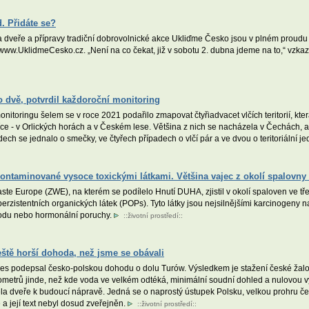
d. Přidáte se?
 dveře a přípravy tradiční dobrovolnické akce Ukliďme Česko jsou v plném proudu –
www.UklidmeCesko.cz. „Není na co čekat, již v sobotu 2. dubna jdeme na to,“ vzkazu
l o dvě, potvrdil každoroční monitoring
nitoringu šelem se v roce 2021 podařilo zmapovat čtyřiadvacet vlčích teritorií, k
ce - v Orlických horách a v Českém lese. Většina z nich se nacházela v Čechách, a
h se jednalo o smečky, ve čtyřech případech o vlčí pár a ve dvou o teritoriální je
ntaminované vysoce toxickými látkami. Většina vajec z okolí spalovny
e Europe (ZWE), na kterém se podílelo Hnutí DUHA, zjistil v okolí spaloven ve tř
erzistentních organických látek (POPs). Tyto látky jsou nejsilnějšími karcinogeny 
plodu nebo hormonální poruchy.
::
životní prostředí
::
eště horší dohoda, než jsme se obávali
nes podepsal česko-polskou dohodu o dolu Turów. Výsledkem je stažení české žalo
lometrů jinde, než kde voda ve velkém odtéká, minimální soudní dohled a nulovou 
ela dveře k budoucí nápravě. Jedná se o naprostý ústupek Polsku, velkou prohru če
a její text nebyl dosud zveřejněn.
::
životní prostředí
::