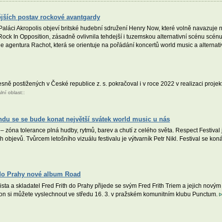
jších postav rockové avantgardy
v Paláci Akropolis objeví britské hudební sdružení Henry Now, které volně navazuj
ock In Opposition, zásadně ovlivnila tehdejší i tuzemskou alternativní scénu scénu
e agentura Rachot, která se orientuje na pořádání koncertů world music a alternat
sně postižených v České republice z. s. pokračoval i v roce 2022 v realizaci proje
lní oblast
::
kendu se se bude konat největší svátek world music u nás
 – zóna tolerance plná hudby, rytmů, barev a chutí z celého světa. Respect Festival
objevů. Tvůrcem letošního vizuálu festivalu je výtvarník Petr Nikl. Festival se 
e do Prahy nové album Road
alista a skladatel Fred Frith do Prahy přijede se svým Fred Frith Triem a jejich nov
ion si můžete vyslechnout ve středu 16. 3. v pražském komunitním klubu Punctum.