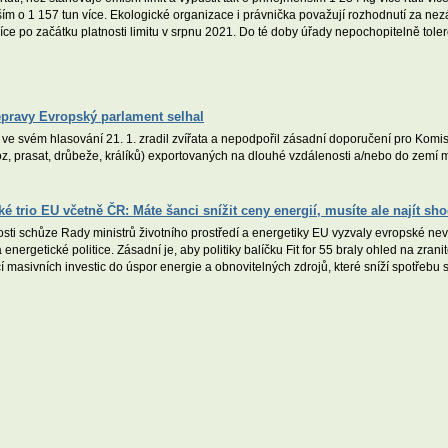
enším o 1 157 tun více. Ekologické organizace i právnička považují rozhodnutí za ne
síce po začátku platnosti limitu v srpnu 2021. Do té doby úřady nepochopitelně tole
epravy Evropský parlament selhal
e svém hlasování 21. 1. zradil zvířata a nepodpořil zásadní doporučení pro Komisi
 koz, prasat, drůbeže, králíků) exportovaných na dlouhé vzdálenosti a/nebo do zemí
é trio EU včetně ČR: Máte šanci snížit ceny energií, musíte ale najít s
itosti schůze Rady ministrů životního prostředí a energetiky EU vyzvaly evropské ne
ergetické politice. Zásadní je, aby politiky balíčku Fit for 55 braly ohled na zran
masivních investic do úspor energie a obnovitelných zdrojů, které sníží spotřebu st