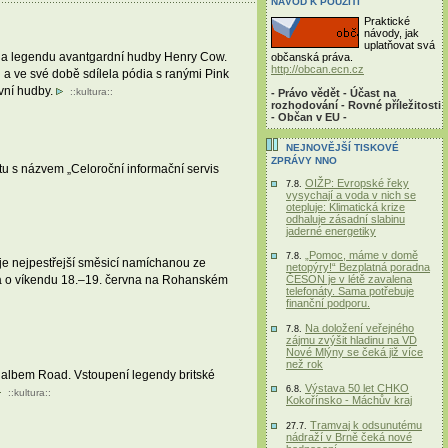
NÁVOD K POUŽITÍ
Praktické
návody, jak
uplatňovat svá
e na legendu avantgardní hudby Henry Cow.
občanská práva.
http://obcan.ecn.cz
 a ve své době sdílela pódia s ranými Pink
ivní hudby.
::
kultura
::
- Právo vědět - Účast na
rozhodování - Rovné příležitosti
- Občan v EU -
NEJNOVĚJŠÍ TISKOVÉ
ZPRÁVY NNO
ktu s názvem „Celoroční informační servis
OIŽP: Evropské řeky
7.8.
vysychají a voda v nich se
otepluje: Klimatická krize
odhaluje zásadní slabinu
jaderné energetiky
„Pomoc, máme v domě
7.8.
 je nejpestřejší směsicí namíchanou ze
netopýry!“ Bezplatná poradna
ČESON je v létě zavalena
koná o víkendu 18.–19. června na Rohanském
telefonáty. Sama potřebuje
finanční podporu.
Na doložení veřejného
7.8.
zájmu zvýšit hladinu na VD
Nové Mlýny se čeká již více
než rok
ým albem Road. Vstoupení legendy britské
Výstava 50 let CHKO
6.8.
::
kultura
::
Kokořínsko - Máchův kraj
Tramvaj k odsunutému
27.7.
nádraží v Brně čeká nové