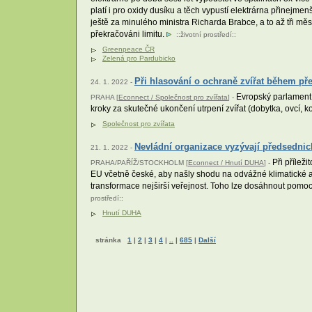
platí i pro oxidy dusíku a těch vypustí elektrárna přinejm
ještě za minulého ministra Richarda Brabce, a to až tři mě
překračováni limitu.
::
životní prostředí
::
Greenpeace ČR
Zelená pro Pardubicko
Při hlasování o ochraně zvířat během př
24. 1. 2022 -
Evropský parlament v
PRAHA [
Econnect / Společnost pro zvířata
] -
kroky za skutečné ukončení utrpení zvířat (dobytka, ovcí,
Společnost pro zvířata
Nevládní organizace vyzývají předsednick
21. 1. 2022 -
Při přílež
PRAHA/PAŘÍŽ/STOCKHOLM [
Econnect / Hnutí DUHA
] -
EU včetně české, aby našly shodu na odvážné klimatické a en
transformace nejširší veřejnost. Toho lze dosáhnout pomocí 
prostředí
::
Hnutí DUHA
stránka
1
|
2
|
3
|
4
|
..
|
685
|
Další