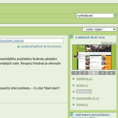
Z WEBOVÉ DÍLNY ECN
zkoušejte zdarma!
biofarma.cz
poslat příspěvek do Econnectu
namnějšího pražského festivalu globální
entských rutin. Respect Festival je věnován
1
2
3
4
5
media4us.cz
ekolist.cz
a opačný úhel pohledu – Co dal Tibet nám?
biofarma.cz
www.amelie-os.cz
romea.cz
OBČANSKÁ SPOLEČNOST -