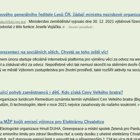
nového generálního ředitele Lesů ČR, žádají ministra neziskové organiz
Ministerstvo zemědělství vypsalo dne 30. 12. 2021 výběrové řízení
átu/Vědci pro les
] -
odvolal z této funkce Josefa Vojáčka.
::
životní prostředí
::
ezentaci na sociálních sítích. Chystá se toho ještě víc!
em února startuje oficiálně internetová platforma pro výměnu věcí za odvoz na w
t a získávat věci za odvoz. Nepotřebné věci tak nemusí skončit na sběrném dvoře 
e městě Výborem zastupitelstva pro životní prostředí, také rozšířil aktivity na sociál
ující pohyb zaměstnanců i dětí. Kdo získá Ceny Velkého bratra?
organizace Iuridicum Remedium oznámila termín vyhlášení Cen Velkého bratra (Big 
dům, či technologiím, které v roce 2021 nejvíce zasahovaly do našeho soukromí.
a MŽP kvůli emisní výjimce pro Elektrárnu Chvaletice
Ekologické organizace Hnutí DUHA, Greenpeace a místní spolek Zelená pro Pardub
y z emisního limitu pro zdraví škodlivou rtuť a oxidy dusíku z uhelné elektrárny C
tuti, než stanovuje emisní limit a vypustit tak o přinejmenším 1 234 kg více rtuti ví