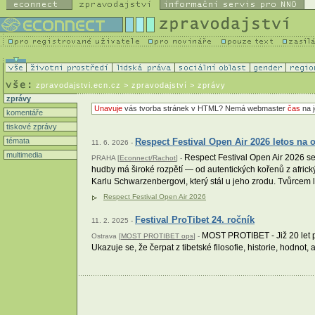
zpravodajstvi.ecn.cz
> zpravodajství > zprávy
zprávy
Unavuje
vás tvorba stránek v HTML? Nemá webmaster
čas
na j
komentáře
tiskové zprávy
témata
Respect Festival Open Air 2026 letos na o
11. 6. 2026 -
multimedia
Respect Festival Open Air 2026 se
PRAHA [
Econnect/Rachot
] -
hudby má široké rozpětí — od autentických kořenů z africký
Karlu Schwarzenbergovi, který stál u jeho zrodu. Tvůrcem l
Respect Festival Open Air 2026
Festival ProTibet 24. ročník
11. 2. 2025 -
MOST PROTIBET - Již 20 let p
Ostrava [
MOST PROTIBET ops
] -
Ukazuje se, že čerpat z tibetské filosofie, historie, hodno