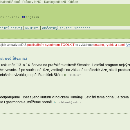
Kalendář akcí
|
Práce v NNO
|
Katalog odkazů
|
Občan
ejich aktualizaci? S
publikačním systémem TOOLKIT
to zvládnete
snadno, rychle a sami
:
Vy
strově Štvanici
 uskuteční 13. a 14. června na pražském ostrově Štvanice. Letošní program nejvýz
ch vesnic až po současné fúze, vznikající na základě umělecké vize, nikoli produc
etošního vizuálu je opět František Skála.
::
kultura
::
odporujeme Tibet a jeho kulturu v indickém Himálaji. Letošní téma odhaluje zcel
t, ale i gastronomie, můžeme hodně.
::
občanský sektor
::