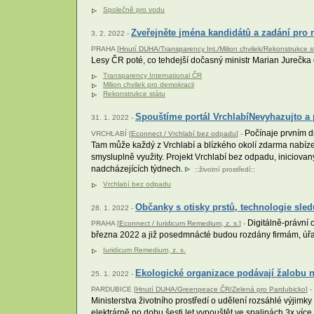
Společně pro vodu
Zveřejněte jména kandidátů a zadání pro 
3. 2. 2022 -
PRAHA [
Hnutí DUHA/Transparency Int./Milion chvilek/Rekonstrukce st
Lesy ČR poté, co tehdejší dočasný ministr Marian Jurečka 
Transparency International ČR
Milion chvilek pro demokracii
Rekonstrukce státu
Spouštíme portál VrchlabíNevyhazujto a pr
31. 1. 2022 -
Počínaje prvním dn
VRCHLABÍ [
Econnect / Vrchlabí bez odpadu
] -
Tam může každý z Vrchlabí a blízkého okolí zdarma nabíze
smysluplně využity. Projekt Vrchlabí bez odpadu, iniciovaný v
nadcházejících týdnech.
::
životní prostředí
::
Vrchlabí bez odpadu
Občanky s otisky prstů, technologie sled
28. 1. 2022 -
Digitálně-právní 
PRAHA [
Econnect / Iuridicum Remedium, z. s.
] -
března 2022 a již posedmnácté budou rozdány firmám, úřa
Iuridicum Remedium, z. s.
Ekologické organizace podávají žalobu n
25. 1. 2022 -
PARDUBICE [
Hnutí DUHA/Greenpeace ČR/Zelená pro Pardubicko
] -
Ministerstva životního prostředí o udělení rozsáhlé výjimk
elektrárně po dobu šesti let vypouštět ve spalinách 3x více r