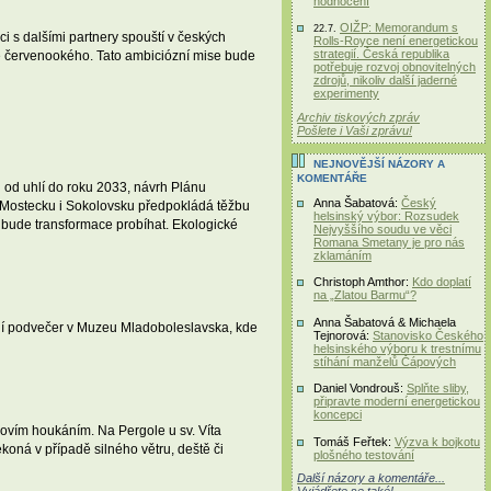
hodnocení
OIŽP: Memorandum s
22.7.
 s dalšími partnery spouští v českých
Rolls-Royce není energetickou
strategií. Česká republika
ně červenookého. Tato ambiciózní mise bude
potřebuje rozvoj obnovitelných
zdrojů, nikoliv další jaderné
experimenty
Archiv tiskových zpráv
Pošlete i Vaši zprávu!
NEJNOVĚJŠÍ NÁZORY A
KOMENTÁŘE
od uhlí do roku 2033, návrh Plánu
Anna Šabatová:
Český
a Mostecku i Sokolovsku předpokládá těžbu
helsinský výbor: Rozsudek
ak bude transformace probíhat. Ekologické
Nejvyššího soudu ve věci
Romana Smetany je pro nás
zklamáním
Christoph Amthor:
Kdo doplatí
na „Zlatou Barmu“?
Anna Šabatová & Michaela
rní podvečer v Muzeu Mladoboleslavska, kde
Tejnorová:
Stanovisko Českého
helsinského výboru k trestnímu
stíhání manželů Čápových
Daniel Vondrouš:
Splňte sliby,
připravte moderní energetickou
koncepci
sovím houkáním. Na Pergole u sv. Víta
Tomáš Feřtek:
Výzva k bojkotu
oná v případě silného větru, deště či
plošného testování
Další názory a komentáře...