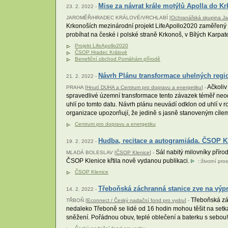
Mise za návrat krále motýlů Apolla do Kr
23. 2. 2022 -
JAROMĚŘ/HRADEC KRÁLOVÉ/VRCHLABÍ [
Ochranářská skupina Ja
Krkonoších mezinárodní projekt LifeApollo2020 zaměřený n
probíhat na české i polské straně Krkonoš, v Bílých Karpa
Projekt LifeApollo2020
ČSOP Hradec Králové
Benefiční obchod Pomáhám přírodě
Návrh Plánu transformace uhelných regio
21. 2. 2022 -
Ačkoliv
PRAHA [
Hnutí DUHA a Centrum pro dopravu a energetiku
] -
spravedlivé územní transformace tento závazek téměř neod
uhlí po tomto datu. Návrh plánu neuvádí odklon od uhlí v ro
organizace upozorňují, že jedině s jasně stanoveným cíl
Centrum pro dopravu a energetiku
Hudba, recitace a autogramiáda. ČSOP Kl
19. 2. 2022 -
Sál nabitý milovníky přír
MLADÁ BOLESLAV [
ČSOP Klenice
] -
ČSOP Klenice křtila nově vydanou publikaci.
::
životní pros
ČSOP Klenice
Třeboňská záchranná stanice zve na vý
14. 2. 2022 -
Třeboňská zác
TŘBOŇ [
Econnect / Český nadační fond pro vydru
] -
nedaleko Třeboně se lidé od 16 hodin mohou těšit na setk
sněžení. Pořádnou obuv, teplé oblečení a baterku s sebou