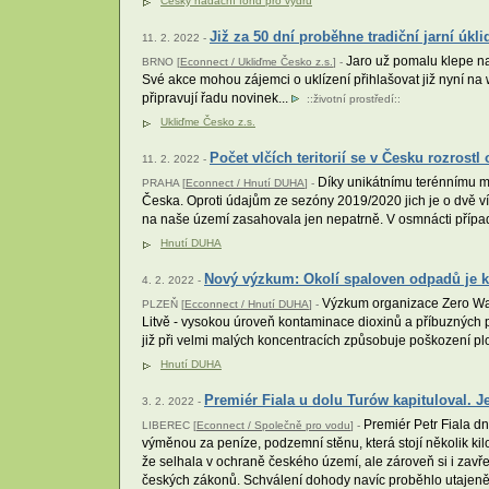
Český nadační fond pro vydru
Již za 50 dní proběhne tradiční jarní úkli
11. 2. 2022 -
Jaro už pomalu klepe na
BRNO [
Econnect / Ukliďme Česko z.s.
] -
Své akce mohou zájemci o uklízení přihlašovat již nyní na 
připravují řadu novinek...
::
životní prostředí
::
Ukliďme Česko z.s.
Počet vlčích teritorií se v Česku rozrost
11. 2. 2022 -
Díky unikátnímu terénnímu mo
PRAHA [
Econnect / Hnutí DUHA
] -
Česka. Oproti údajům ze sezóny 2019/2020 jich je o dvě ví
na naše území zasahovala jen nepatrně. V osmnácti případec
Hnutí DUHA
Nový výzkum: Okolí spaloven odpadů je ko
4. 2. 2022 -
Výzkum organizace Zero Wast
PLZEŇ [
Ecconnect / Hnutí DUHA
] -
Litvě - vysokou úroveň kontaminace dioxinů a příbuzných p
již při velmi malých koncentracích způsobuje poškození 
Hnutí DUHA
Premiér Fiala u dolu Turów kapituloval. J
3. 2. 2022 -
Premiér Petr Fiala d
LIBEREC [
Econnect / Společně pro vodu
] -
výměnou za peníze, podzemní stěnu, která stojí několik ki
že selhala v ochraně českého území, ale zároveň si i zavř
českých zákonů. Schválení dohody navíc proběhlo utajeně 