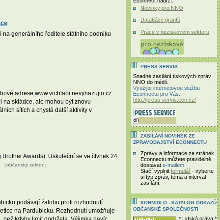
Econnect nabízí:
Novinky pro NNO
Databáze grantů
ace
Práce v neziskovém sektoru
 na generálního ředitele státního podniku
PRESS SERVIS
Snadné zasílání tiskových zpráv
NNO do médií.
Využijte internetovou službu
ebové adrese www.vrchlabi.nevyhazujto.cz.
Econnectu pro Vás.
http://press-servis.ecn.cz/
či na skládce, ale mohou být znovu
ních sítích a chystá další aktivity v
ZASÍLÁNÍ NOVINEK ZE
ZPRAVODAJSTVÍ ECONNECTU
Zprávy a informace ze stránek
Brother Awards). Uskuteční se ve čtvrtek 24.
Econnectu můžete pravidelně
::
občanský sektor
::
dostávat
e-mailem
.
Stačí vyplnit
formulář
- vyberte
si typ zpráv, téma a interval
zasílání.
icko podávají žalobu proti rozhodnutí
KORMIDLO - KATALOG ODKAZŮ
OBČANSKÉ SPOLEČNOSTI
hvaletice na Pardubicku. Rozhodnutí umožňuje
* Lidská práva *
ce, než kdyby limit dodržela. Výjimka navíc