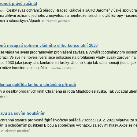
konoš právě začíná!
Český svaz ochránců přírody Hradec Králové a JARO Jaroměř v úzké spolupráci
ro
] -
a aktivní ochranu jednoho z největších a nejohroženějších motýlů Evropy - jaso
tech a rakouských Alpách.
::
životní prostředí
::
nů nezajistí splnění vládního slibu konce uhlí 2033
 se vláda ve svém programovém prohlášení zavázala vytvářet podmínky pro odklon 
ráží. Ve své nejnovější verzi sice odkazuje na prohlášení vlády, avšak zároveň n
ce 2033 jako jasný cíl s konkrétními kroky. Uhelné kraje tak stále nemají jistotu, j
em může transformace uspět.
::
životní prostředí
::
enice pokřtila knihu o chráněné přírodě
ody a desítky prodaných knih Chráněná příroda Mladoboleslavska. Tak vypadal úte
tředí
::
pravu za sovím houkáním
hranná stanice pro volně žijící živočichy pořádá v sobotu 19. 2. 2022 výpravu za 
ání s ochočeným puštíkem Bíbou a společnou vycházku za sovími hlasy. Akce se nek
!
::
životní prostředí
::