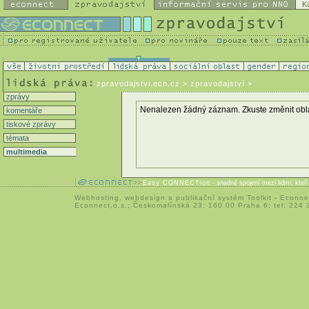
K
zpravodajstvi.ecn.cz
> zpravodajství >
zprávy
Nenalezen žádný záznam. Zkuste změnit oblast 
komentáře
tiskové zprávy
témata
multimedia
Easy CONNECTion
- snadné spojení mezi lidmi, kteř
Webhosting
,
webdesign
a
publikační systém Toolkit
-
Econne
Econnect,o.s.; Českomalínská 23; 160 00 Praha 6; tel: 224