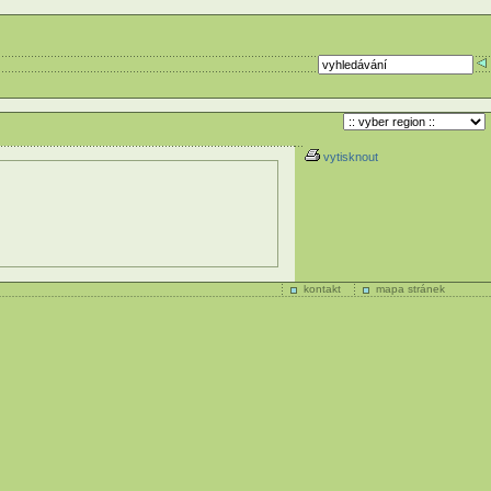
vytisknout
kontakt
mapa stránek