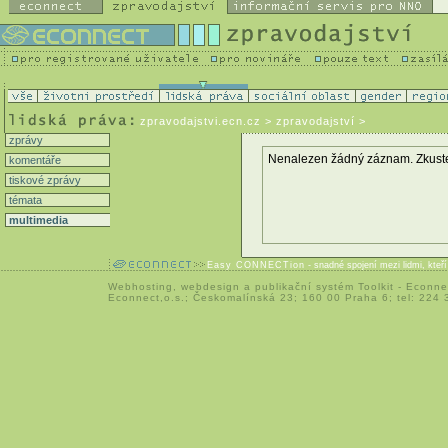
zpravodajstvi.ecn.cz
> zpravodajství >
zprávy
Nenalezen žádný záznam. Zkuste zm
komentáře
tiskové zprávy
témata
multimedia
Easy CONNECTion
- snadné spojení mezi lidmi, kteř
Webhosting
,
webdesign
a
publikační systém Toolkit
-
Econne
Econnect,o.s.; Českomalínská 23; 160 00 Praha 6; tel: 224