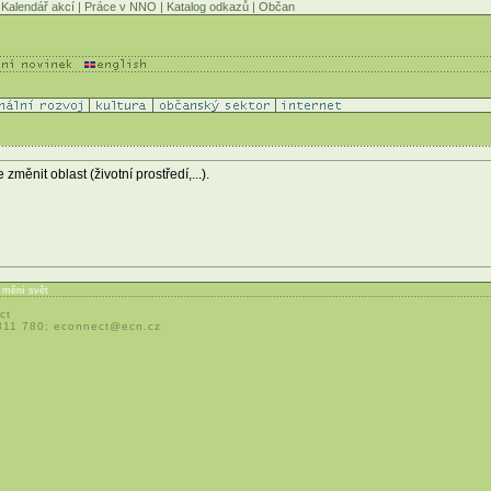
Kalendář akcí
|
Práce v NNO
|
Katalog odkazů
|
Občan
ěnit oblast (životní prostředí,...).
í mění svět
ct
 311 780;
econnect@ecn.cz