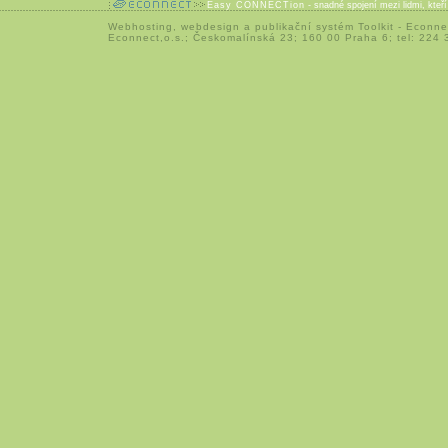
Easy CONNECTion
- snadné spojení mezi lidmi, kteř
Webhosting
,
webdesign
a
publikační systém Toolkit
-
Econne
Econnect,o.s.; Českomalínská 23; 160 00 Praha 6; tel: 224