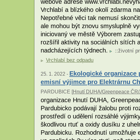
webové adrese www.vrchlabi.nevyh
Vrchlabí a blízkého okolí zdarma na
Nepotřebné věci tak nemusí skončit
ale mohou být znovu smysluplně vyu
iniciovaný ve městě Výborem zastupi
rozšířil aktivity na sociálních sítích 
nadcházejících týdnech.
::
životní p
Vrchlabí bez odpadu
Ekologické organizace 
25. 1. 2022 -
emisní výjimce pro Elektrárnu Ch
PARDUBICE [
Hnutí DUHA/Greenpeace ČR/Z
organizace Hnutí DUHA, Greenpeace
Pardubicko podávají žalobu proti ro
prostředí o udělení rozsáhlé výjimky
škodlivou rtuť a oxidy dusíku z uhel
Pardubicku. Rozhodnutí umožňuje el