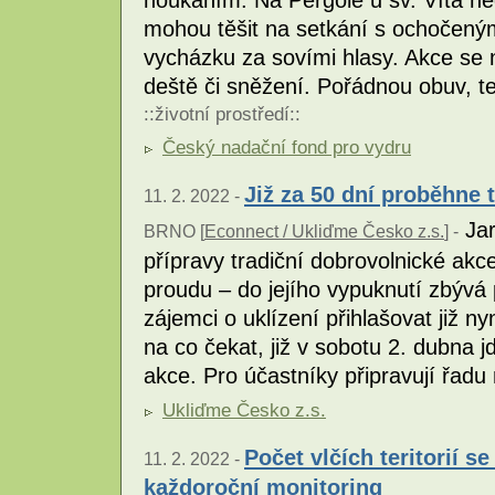
houkáním. Na Pergole u sv. Víta ne
mohou těšit na setkání s ochočený
vycházku za sovími hlasy. Akce se 
deště či sněžení. Pořádnou obuv, t
::
životní prostředí
::
Český nadační fond pro vydru
Již za 50 dní proběhne t
11. 2. 2022 -
Jar
BRNO [
Econnect / Ukliďme Česko z.s.
] -
přípravy tradiční dobrovolnické ak
proudu – do jejího vypuknutí zbýv
zájemci o uklízení přihlašovat již 
na co čekat, již v sobotu 2. dubna j
akce. Pro účastníky připravují řadu
Ukliďme Česko z.s.
Počet vlčích teritorií s
11. 2. 2022 -
každoroční monitoring