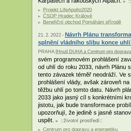
Karpatech a rakouských Alpách.
:
Projekt LifeApollo2020
ČSOP Hradec Králové
Benefiční obchod Pomáhám přírodě
Návrh Plánu transforma
21. 2. 2022 -
splnění vládního slibu konce uhlí
PRAHA [
Hnutí DUHA a Centrum pro dopravu
svém programovém prohlášení zavá
od uhlí do roku 2033, návrh Plánu 
tento závazek téměř neodráží. Ve sv
prohlášení vlády, avšak zároveň n
těžbu uhlí po tomto datu. Návrh plá
2033 jako jasný cíl s konkrétními kr
jistotu, jak bude transformace prob
upozorňují, že jedině s jasně sta
uspět.
::
životní prostředí
::
Centrum pro dopravu a energetiku