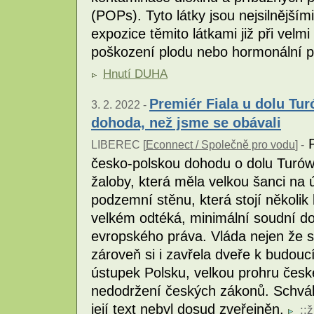
(POPs). Tyto látky jsou nejsilnějš
expozice těmito látkami již při vel
poškození plodu nebo hormonální 
Hnutí DUHA
Premiér Fiala u dolu Tur
3. 2. 2022 -
dohoda, než jsme se obávali
P
LIBEREC [
Econnect / Společně pro vodu
] -
česko-polskou dohodu o dolu Turów
žaloby, která měla velkou šanci na
podzemní stěnu, která stojí několik
velkém odtéká, minimální soudní do
evropského práva. Vláda nejen že s
zároveň si i zavřela dveře k budou
ústupek Polsku, velkou prohru české
nedodržení českých zákonů. Schvál
její text nebyl dosud zveřejněn.
::
ž