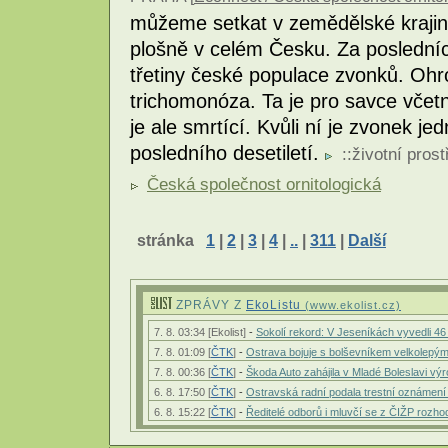
můžeme setkat v zemědělské krajině
plošně v celém Česku. Za posledních
třetiny české populace zvonků. Ohr
trichomonóza. Ta je pro savce včet
je ale smrtící. Kvůli ní je zvonek je
posledního desetiletí.
::
životní prost
Česká společnost ornitologická
stránka
1
|
2
|
3
|
4
|
..
|
311
|
Další
ZPRÁVY Z
EkoListu
(www.ekolist.cz)
7. 8. 03:34 [Ekolist]
-
Sokolí rekord: V Jeseníkách vyvedli 46
7. 8. 01:09 [
ČTK
]
-
Ostrava bojuje s bolševníkem velkolepý
7. 8. 00:36 [
ČTK
]
-
Škoda Auto zahájila v Mladé Boleslavi vý
6. 8. 17:50 [
ČTK
]
-
Ostravská radní podala trestní oznámen
6. 8. 15:22 [
ČTK
]
-
Ředitelé odborů i mluvčí se z ČIŽP rozhodli