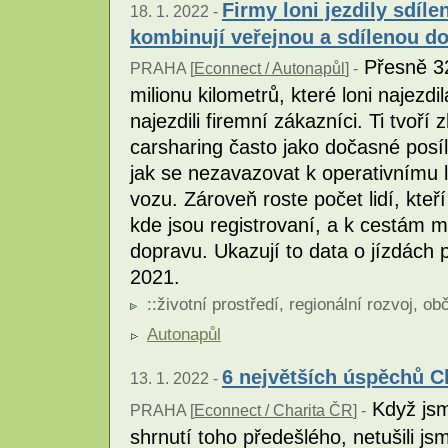
Firmy loni jezdily sdíle
18. 1. 2022 -
kombinují veřejnou a sdílenou d
Přesně 32
PRAHA [
Econnect / Autonapůl
] -
milionu kilometrů, které loni najezdi
najezdili firemní zákazníci. Ti tvoří
carsharing často jako dočasné posíle
jak se nezavazovat k operativnímu 
vozu. Zároveň roste počet lidí, kteří
kde jsou registrovaní, a k cestám m
dopravu. Ukazují to data o jízdách
2021.
::
životní prostředí
,
regionální rozvoj
,
obč
Autonapůl
6 největších úspěchů Ch
13. 1. 2022 -
Když jsm
PRAHA [
Econnect / Charita ČR
] -
shrnutí toho předešlého, netušili j