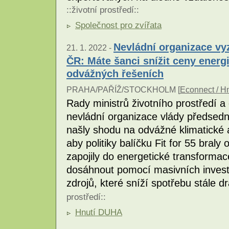
::
životní prostředí
::
Společnost pro zvířata
Nevládní organizace vy
21. 1. 2022 -
ČR: Máte šanci snížit ceny energi
odvážných řešeních
PRAHA/PAŘÍŽ/STOCKHOLM [
Econnect / H
Rady ministrů životního prostředí 
nevládní organizace vlády předsedn
našly shodu na odvážné klimatické a
aby politiky balíčku Fit for 55 braly
zapojily do energetické transformace
dosáhnout pomocí masivních investi
zdrojů, které sníží spotřebu stále dr
prostředí
::
Hnutí DUHA