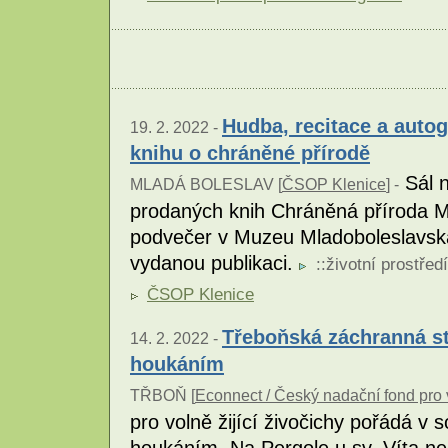
Hudba, recitace a auto
19. 2. 2022 -
knihu o chráněné přírodě
Sál n
MLADÁ BOLESLAV [
ČSOP Klenice
] -
prodaných knih Chráněná příroda Ml
podvečer v Muzeu Mladoboleslavska
vydanou publikaci.
::
životní prostředí
ČSOP Klenice
Třeboňská záchranná st
14. 2. 2022 -
houkáním
TŘBOŇ [
Econnect / Český nadační fond pro 
pro volně žijící živočichy pořádá v