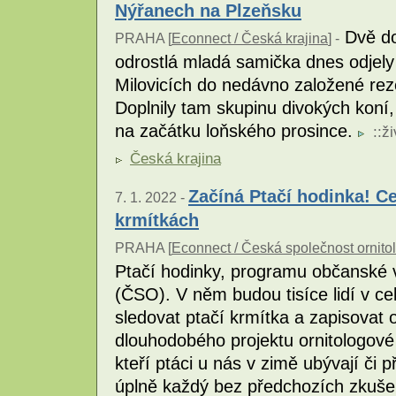
Nýřanech na Plzeňsku
Dvě do
PRAHA [
Econnect / Česká krajina
] -
odrostlá mladá samička dnes odjely
Milovicích do nedávno založené re
Doplnily tam skupinu divokých koní,
na začátku loňského prosince.
::
ži
Česká krajina
Začíná Ptačí hodinka! Ce
7. 1. 2022 -
krmítkách
PRAHA [
Econnect / Česká společnost ornito
Ptačí hodinky, programu občanské v
(ČSO). V něm budou tisíce lidí v c
sledovat ptačí krmítka a zapisovat
dlouhodobého projektu ornitologové v
kteří ptáci u nás v zimě ubývají či p
úplně každý bez předchozích zkuše