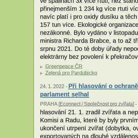
ve spalinách 3x více rtuti, než stano
přinejmenším 1 234 kg více rtuti víc
navíc platí i pro oxidy dusíku a těc
157 tun více. Ekologické organizace
nezákonné. Bylo vydáno v listopadu
ministra Richarda Brabce, a to až tř
srpnu 2021. Do té doby úřady nepoc
elektrárny bez povolení k překračov
Greenpeace ČR
Zelená pro Pardubicko
Při hlasování o ochran
24. 1. 2022 -
parlament selhal
PRAHA [
Econnect / Společnost pro zvířata
] -
hlasování 21. 1. zradil zvířata a n
Komisi a Radu, které by byly první
ukončení utrpení zvířat (dobytka, ov
exportovaných na dlouhé vzdáleno