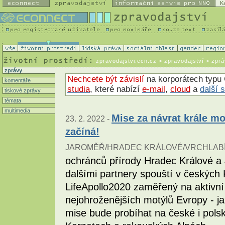
K
zpravodajstvi.ecn.cz
> zpravodajství > zpr
zprávy
Nechcete být závislí
na korporátech typu 
komentáře
studia
, které nabízí
e-mail
,
cloud
a
další 
tiskové zprávy
témata
multimedia
Mise za návrat krále m
23. 2. 2022 -
začíná!
JAROMĚŘ/HRADEC KRÁLOVÉ/VRCHLABÍ
ochránců přírody Hradec Králové a
dalšími partnery spouští v českých
LifeApollo2020 zaměřený na aktivní
nejohroženějších motýlů Evropy - j
mise bude probíhat na české i polsk