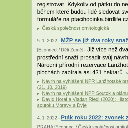
registrovat. Kdykoliv od pátku do ne
během které budou lidé sledovat sv
formuláře na ptacihodinka.birdlife.c
Česká společnost ornitologická
MŽP se již dva roky sna
5. 1. 2022 -
Již více než dva
[
Econnect / Děti Země
] -
prostřední snaží prosadit svůj návr
Národní přírodní rezervace Lanžhot
plochách zabírala asi 431 hektarů.
Návrh na vyhlášení NPR Lanžhotské pra
(21. 10. 2019)
Návrh na vyhlášení NPP Soutok a plánu 
David Horal a Vladan Riedl (2020): Hist
soutoku Moravy a Dyje
Pták roku 2022: zvonek 
4. 1. 2022 -
PRAHA [
Econnect / Česká společnost ornito