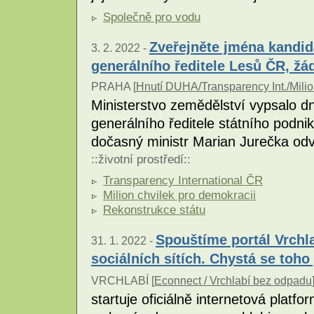
Společně pro vodu
Zveřejněte jména kandid
3. 2. 2022 -
generálního ředitele Lesů ČR, žá
PRAHA [
Hnutí DUHA/Transparency Int./Milio
Ministerstvo zemědělství vypsalo d
generálního ředitele státního podni
dočasný ministr Marian Jurečka odv
::
životní prostředí
::
Transparency International ČR
Milion chvilek pro demokracii
Rekonstrukce státu
Spouštíme portál Vrchl
31. 1. 2022 -
sociálních sítích. Chystá se toho 
VRCHLABÍ [
Econnect / Vrchlabí bez odpadu
startuje oficiálně internetová plat