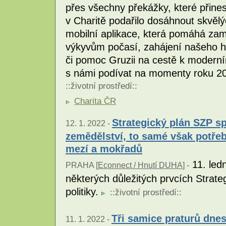
přes všechny překážky, které přine
v Charitě podařilo dosáhnout skvělý
mobilní aplikace, která pomáhá za
výkyvům počasí, zahájení našeho his
či pomoc Gruzii na cestě k moderní
s námi podívat na momenty roku 202
::
životní prostředí
::
Charita ČR
Strategický plán SZP s
12. 1. 2022 -
zemědělství, to samé však potře
mezí a mokřadů
11. ledn
PRAHA [
Econnect / Hnutí DUHA
] -
některých důležitých prvcích Strat
politiky.
::
životní prostředí
::
Tři samice praturů dnes
11. 1. 2022 -