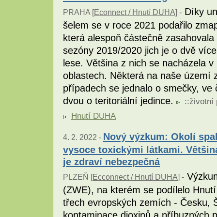
Díky un
PRAHA [
Econnect / Hnutí DUHA
] -
šelem se v roce 2021 podařilo zmapov
která alespoň částečně zasahovala
sezóny 2019/2020 jich je o dvě víc
lese. Většina z nich se nacházela v
oblastech. Některá na naše území 
případech se jednalo o smečky, ve č
dvou o teritoriální jedince.
::
životní
Hnutí DUHA
Nový výzkum: Okolí spa
4. 2. 2022 -
vysoce toxickými látkami. Většin
je zdraví nebezpečná
Výzkum
PLZEŇ [
Ecconnect / Hnutí DUHA
] -
(ZWE), na kterém se podílelo Hnutí 
třech evropských zemích - Česku, Š
kontaminace dioxinů a příbuzných p