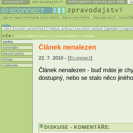
K
zpravodajstvi.ecn.cz
> zpravodajství > zprávy
zprávy
Článek nenalezen
komentáře
tiskové zprávy
22. 7. 2010 - [
Econnect
]
témata
multimedia
Článek nenalezen - buď máte je chy
dostupný, nebo se
DISKUSE - KOMENTÁŘE: