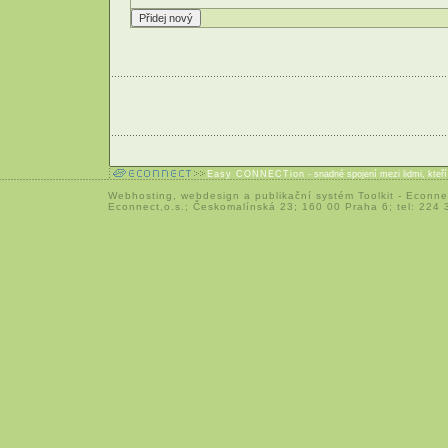
Easy CONNECTion
- snadné spojení mezi lidmi, kteř
Webhosting
,
webdesign
a
publikační systém Toolkit
-
Econne
Econnect,o.s.; Českomalínská 23; 160 00 Praha 6; tel: 224