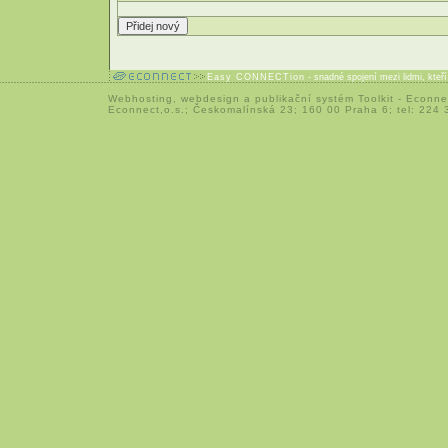
Easy CONNECTion
- snadné spojení mezi lidmi, kteř
Webhosting
,
webdesign
a
publikační systém Toolkit
-
Econne
Econnect,o.s.; Českomalínská 23; 160 00 Praha 6; tel: 224