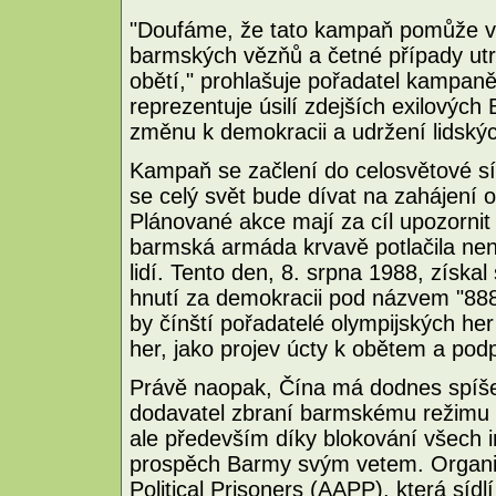
"Doufáme, že tato kampaň pomůže vi
barmských vězňů a četné případy utrp
obětí," prohlašuje pořadatel kampaně
reprezentuje úsilí zdejších exilových
změnu k demokracii a udržení lidský
Kampaň se začlení do celosvětové sí
se celý svět bude dívat na zahájení 
Plánované akce mají za cíl upozornit 
barmská armáda krvavě potlačila nenás
lidí. Tento den, 8. srpna 1988, získ
hnutí za demokracii pod názvem "88
by čínští pořadatelé olympijských her
her, jako projev úcty k obětem a po
Právě naopak, Čína má dodnes spíše
dodavatel zbraní barmskému režimu a 
ale především díky blokování všech 
prospěch Barmy svým vetem. Organiz
Political Prisoners (AAPP), která sídlí