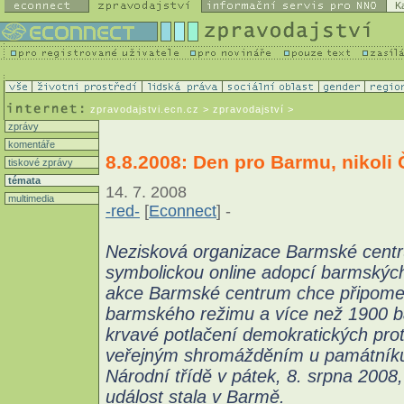
K
zpravodajstvi.ecn.cz
> zpravodajství >
zprávy
komentáře
8.8.2008: Den pro Barmu, nikoli 
tiskové zprávy
témata
14. 7. 2008
multimedia
-red-
[
Econnect
] -
Nezisková organizace Barmské centr
symbolickou online adopcí barmských
akce Barmské centrum chce připome
barmského režimu a více než 1900 b
krvavé potlačení demokratických prot
veřejným shromážděním u památníku 
Národní třídě v pátek, 8. srpna 2008,
událost stala v Barmě.