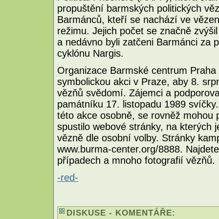
propuštění barmských politických vě
Barmánců, kteří se nachází ve vězen
režimu. Jejich počet se značně zvýšil
a nedávno byli zatčeni Barmánci za
cyklónu Nargis.
Organizace Barmské centrum Praha p
symbolickou akci v Praze, aby 8. sr
vězňů svědomí. Zájemci a podporova
památníku 17. listopadu 1989 svíčky.
této akce osobně, se rovněž mohou p
spustilo webové stránky, na kterých
vězně dle osobní volby. Stránky kam
www.burma-center.org/8888. Najdete 
případech a mnoho fotografií vězňů.
-red-
DISKUSE - KOMENTÁŘE: