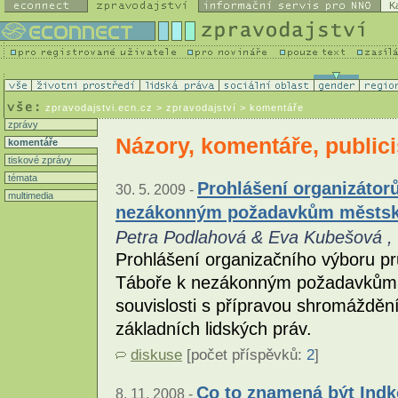
K
zpravodajstvi.ecn.cz
> zpravodajství > komentáře
zprávy
Názory, komentáře, publici
komentáře
tiskové zprávy
témata
Prohlášení organizátorů
30. 5. 2009 -
multimedia
nezákonným požadavkům městsk
Petra Podlahová & Eva Kubešová ,
Prohlášení organizačního výboru pr
Táboře k nezákonným požadavkům 
souvislosti s přípravou shromážděn
základních lidských práv.
diskuse
[počet příspěvků:
2
]
Co to znamená být Ind
8. 11. 2008 -