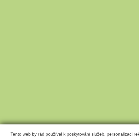
Tento web by rád používal k poskytování služeb, personalizaci r