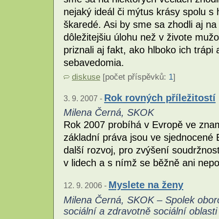
nejaký ideál či mýtus krásy spolu s
škaredé. Asi by sme sa zhodli aj na 
dôležitejšiu úlohu než v živote mu
priznali aj fakt, ako hlboko ich trápi
sebavedomia.
diskuse
[počet příspěvků:
1
]
Rok rovných příležitostí
3. 9. 2007 -
Milena Černá, SKOK
Rok 2007 probíhá v Evropě ve zname
základní práva jsou ve sjednocené
další rozvoj, pro zvýšení soudržnosti
v lidech a s nímž se běžně ani nepoč
Myslete na ženy
12. 9. 2006 -
Milena Černá, SKOK – Spolek obor
sociální a zdravotně sociální oblasti