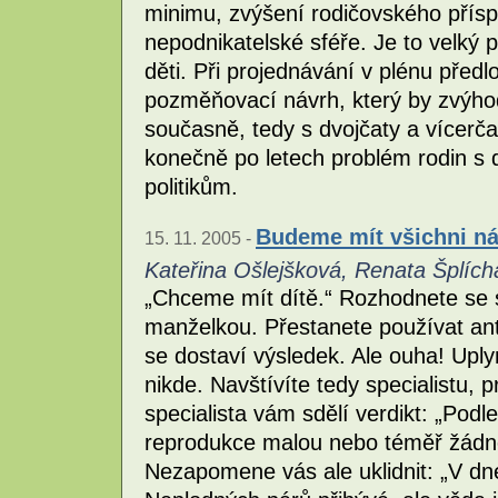
minimu, zvýšení rodičovského pří
nepodnikatelské sféře. Je to velký
děti. Při projednávání v plénu předlo
pozměňovací návrh, který by zvýhod
současně, tedy s dvojčaty a vícerčat
konečně po letech problém rodin s 
politikům.
Budeme mít všichni n
15. 11. 2005 -
Kateřina Ošlejšková, Renata Šplích
„Chceme mít dítě.“ Rozhodnete se 
manželkou. Přestanete používat anti
se dostaví výsledek. Ale ouha! Uply
nikde. Navštívíte tedy specialistu, 
specialista vám sdělí verdikt: „Pod
reprodukce malou nebo téměř žádno
Nezapomene vás ale uklidnit: „V dn