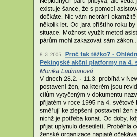
Neplodných párů přibývá, ale věda 
existuje šance, že s pomocí asist
dočkáte. Nic vám nebrání okamžitě z
několik let. Od jara příštího roku b
situace. Možnost využít metod asi
párům mohl zakazovat sám zákon..
Proč tak těžko? - Ohlédnu
8. 3. 2005 -
Pekingské akční platformy na 4. 
Monika Ladmanová
V dnech 28.2. - 11.3. probíhá v N
postavení žen, na kterém jsou revi
cílům vytyčeným v dokumentu nazv
přijatém v roce 1995 na 4. světové
směřují ke zlepšení postavení žen a 
nichž je potřeba konat. Od doby, kd
přijat uplynulo desetiletí. Proběhla
ženské organizace napjatě očekávaly