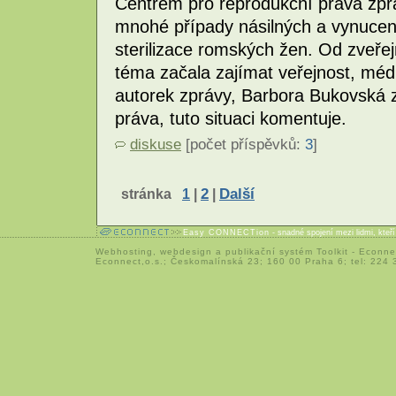
Centrem pro reprodukční práva zprá
mnohé případy násilných a vynucený
sterilizace romských žen. Od zveře
téma začala zajímat veřejnost, média
autorek zprávy, Barbora Bukovská 
práva, tuto situaci komentuje.
diskuse
[počet příspěvků:
3
]
stránka
1
|
2
|
Další
Easy CONNECTion
- snadné spojení mezi lidmi, kteř
Webhosting
,
webdesign
a
publikační systém Toolkit
-
Econne
Econnect,o.s.; Českomalínská 23; 160 00 Praha 6; tel: 224