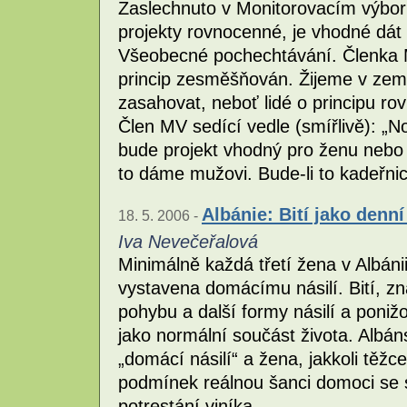
Zaslechnuto v Monitorovacím výboru
projekty rovnocenné, je vhodné dát
Všeobecné pochechtávání. Členka MV
princip zesměšňován. Žijeme v zemi
zasahovat, neboť lidé o principu rov
Člen MV sedící vedle (smířlivě): „No
bude projekt vhodný pro ženu nebo 
to dáme mužovi. Bude-li to kadeřnic
Albánie: Bití jako denní
18. 5. 2006 -
Iva Nevečeřalová
Minimálně každá třetí žena v Albánii 
vystavena domácímu násilí. Bití, z
pohybu a další formy násilí a poni
jako normální součást života. Albá
„domácí násilí“ a žena, jakkoli tě
podmínek reálnou šanci domoci se 
potrestání viníka.