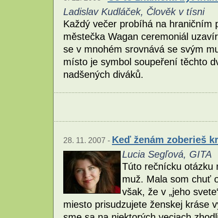
Ladislav Kudláček, Člověk v tísni
Každý večer probíhá na hraničním 
městečka Wagan ceremoniál uzavírán
se v mnohém srovnává se svým mus
místo je symbol soupeření těchto dv
nadšených diváků.
Keď ženám zoberieš kr
28. 11. 2007 -
Lucia Segľová, GITA
Túto rečnícku otázku m
muž. Mala som chuť o
však, že v „jeho svet
miesto prisudzujete ženskej kráse v
sme sa na niektorých veciach zhodli