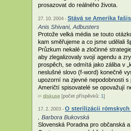
prosazovat do reálného života.
Stává se Amerika faši
27. 10. 2004 -
Anis Shivani, Adbusters
Protože velká média se touto otázk
kam směřujeme a co jsme udělali š
Průzkum nekalé a zločinné strategie
aby zlegalizovaly svojí agendu a zr
prospěch, se odmítá jako záliba v „
neslušné slovo (f-word) konečně vy
upozorní na zjevné nepodobnosti s 
Američtí spisovatelé se opovažují n
diskuse
[počet příspěvků:
1
]
O sterilizácii rómskych
17. 2. 2003 -
, Barbora Bukovská
Slovenská Poradna pro občanská a 