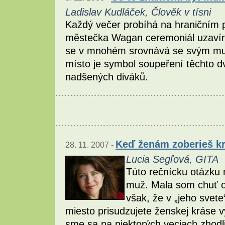
Ladislav Kudláček, Člověk v tísni
Každý večer probíhá na hraničním 
městečka Wagan ceremoniál uzavírán
se v mnohém srovnává se svým mus
místo je symbol soupeření těchto dv
nadšených diváků.
Keď ženám zoberieš kr
28. 11. 2007 -
Lucia Segľová, GITA
Túto rečnícku otázku m
muž. Mala som chuť o
však, že v „jeho svet
miesto prisudzujete ženskej kráse v
sme sa na niektorých veciach zhodli