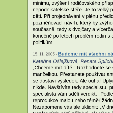
minimu, zvýšení rodičovského pří
nepodnikatelské sféře. Je to velký
děti. Při projednávání v plénu předlo
pozměňovací návrh, který by zvýhod
současně, tedy s dvojčaty a vícerčat
konečně po letech problém rodin s 
politikům.
Budeme mít všichni n
15. 11. 2005 -
Kateřina Ošlejšková, Renata Šplích
„Chceme mít dítě.“ Rozhodnete se 
manželkou. Přestanete používat anti
se dostaví výsledek. Ale ouha! Uply
nikde. Navštívíte tedy specialistu, 
specialista vám sdělí verdikt: „Pod
reprodukce malou nebo téměř žádno
Nezapomene vás ale uklidnit: „V dn