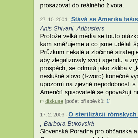
prosazovat do reálného života.
Stává se Amerika faši
27. 10. 2004 -
Anis Shivani, Adbusters
Protože velká média se touto otázk
kam směřujeme a co jsme udělali š
Průzkum nekalé a zločinné strategie
aby zlegalizovaly svojí agendu a zr
prospěch, se odmítá jako záliba v „
neslušné slovo (f-word) konečně vy
upozorní na zjevné nepodobnosti s 
Američtí spisovatelé se opovažují n
diskuse
[počet příspěvků:
1
]
O sterilizácii rómskych
17. 2. 2003 -
, Barbora Bukovská
Slovenská Poradna pro občanská a 