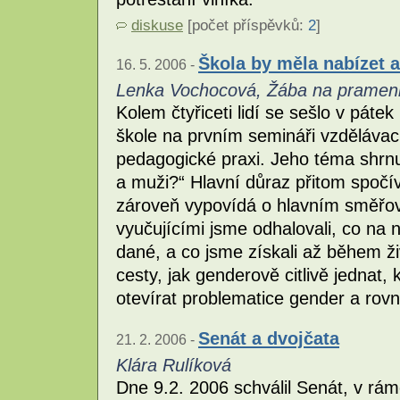
diskuse
[počet příspěvků:
2
]
Škola by měla nabízet a
16. 5. 2006 -
Lenka Vochocová, Žába na pramen
Kolem čtyřiceti lidí se sešlo v páte
škole na prvním semináři vzdělávac
pedagogické praxi. Jeho téma shrn
a muži?“ Hlavní důraz přitom spočí
zároveň vypovídá o hlavním směřov
vyučujícími jsme odhalovali, co na 
dané, a co jsme získali až během ži
cesty, jak genderově citlivě jednat
otevírat problematice gender a rovný
Senát a dvojčata
21. 2. 2006 -
Klára Rulíková
Dne 9.2. 2006 schválil Senát, v rá