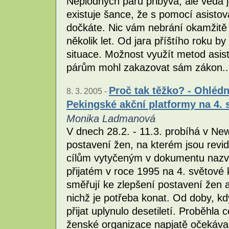
Neplodných párů přibývá, ale věda 
existuje šance, že s pomocí asist
dočkáte. Nic vám nebrání okamžitě z
několik let. Od jara příštího roku b
situace. Možnost využít metod asi
párům mohl zakazovat sám zákon..
Proč tak těžko? - Ohlédnu
8. 3. 2005 -
Pekingské akční platformy na 4. 
Monika Ladmanová
V dnech 28.2. - 11.3. probíhá v N
postavení žen, na kterém jsou revi
cílům vytyčeným v dokumentu nazv
přijatém v roce 1995 na 4. světové
směřují ke zlepšení postavení žen a 
nichž je potřeba konat. Od doby, kd
přijat uplynulo desetiletí. Proběhla
ženské organizace napjatě očekávaly