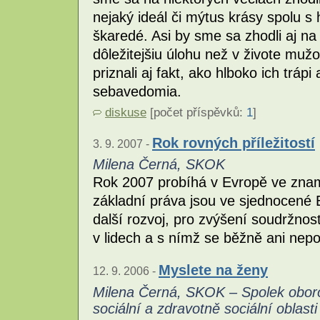
nejaký ideál či mýtus krásy spolu s
škaredé. Asi by sme sa zhodli aj na 
dôležitejšiu úlohu než v živote mu
priznali aj fakt, ako hlboko ich trápi
sebavedomia.
diskuse
[počet příspěvků:
1
]
Rok rovných příležitostí
3. 9. 2007 -
Milena Černá, SKOK
Rok 2007 probíhá v Evropě ve zname
základní práva jsou ve sjednocené
další rozvoj, pro zvýšení soudržnosti
v lidech a s nímž se běžně ani nepoč
Myslete na ženy
12. 9. 2006 -
Milena Černá, SKOK – Spolek obor
sociální a zdravotně sociální oblasti