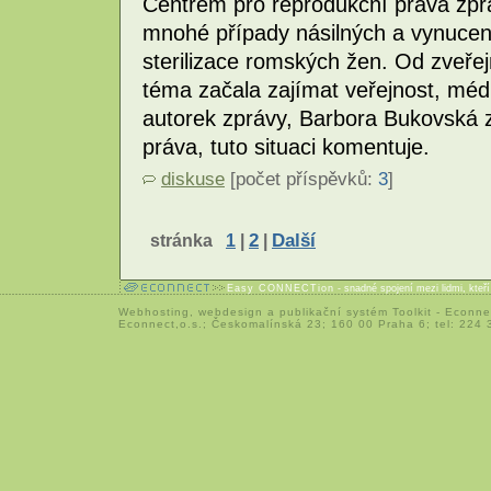
Centrem pro reprodukční práva zprá
mnohé případy násilných a vynucený
sterilizace romských žen. Od zveře
téma začala zajímat veřejnost, média
autorek zprávy, Barbora Bukovská 
práva, tuto situaci komentuje.
diskuse
[počet příspěvků:
3
]
stránka
1
|
2
|
Další
Easy CONNECTion
- snadné spojení mezi lidmi, kteř
Webhosting
,
webdesign
a
publikační systém Toolkit
-
Econne
Econnect,o.s.; Českomalínská 23; 160 00 Praha 6; tel: 224