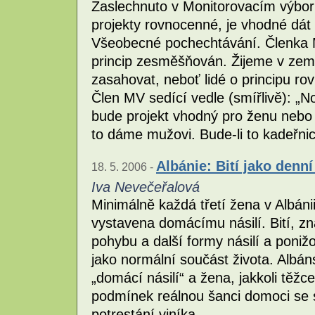
Zaslechnuto v Monitorovacím výboru
projekty rovnocenné, je vhodné dát
Všeobecné pochechtávání. Členka MV
princip zesměšňován. Žijeme v zemi
zasahovat, neboť lidé o principu rov
Člen MV sedící vedle (smířlivě): „No
bude projekt vhodný pro ženu nebo 
to dáme mužovi. Bude-li to kadeřnic
Albánie: Bití jako denní
18. 5. 2006 -
Iva Nevečeřalová
Minimálně každá třetí žena v Albánii 
vystavena domácímu násilí. Bití, z
pohybu a další formy násilí a poni
jako normální součást života. Albá
„domácí násilí“ a žena, jakkoli tě
podmínek reálnou šanci domoci se 
potrestání viníka.