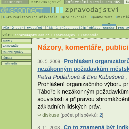
K
zpravodajstvi.ecn.cz
> zpravodajství > komentáře
zprávy
Názory, komentáře, publici
komentáře
tiskové zprávy
témata
Prohlášení organizátorů
30. 5. 2009 -
multimedia
nezákonným požadavkům městsk
Petra Podlahová & Eva Kubešová ,
Prohlášení organizačního výboru pr
Táboře k nezákonným požadavkům 
souvislosti s přípravou shromážděn
základních lidských práv.
diskuse
[počet příspěvků:
2
]
Co to znamená být Ind
8. 11. 2008 -