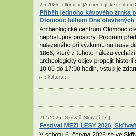
2.6.2026 -
Olomouc [
Archeologické centrum
Příběh jednoho kávového zrnka p
Olomouc během Dne otevřených 
Archeologické centrum Olomouc ote
nepřístupné prostory. Program pře
nalezeného při výzkumu na trase dá
1866, který z tohoto nálezu vychází.
archeologický objev propojit histori
10:00 do 17:00 hodin, vstup je zda
::
kultura
::
21.5.2026 -
Skřivaň [
Skřivaň z.s.
]
Festival MEZI LESY 2026, Skřiva
V sobotu 6. června 2026 se ve Skřiv