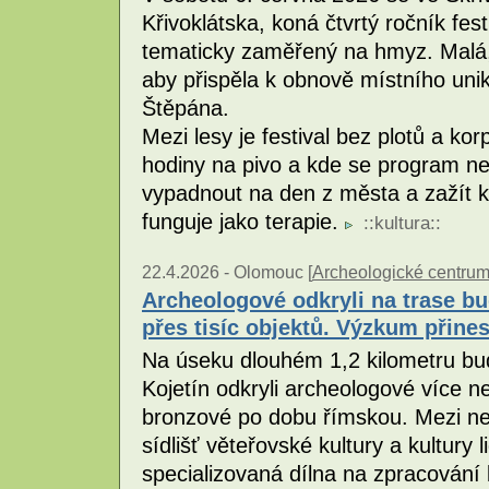
Křivoklátska, koná čtvrtý ročník fes
tematicky zaměřený na hmyz. Malá, 
aby přispěla k obnově místního uni
Štěpána.
Mezi lesy je festival bez plotů a ko
hodiny na pivo a kde se program neho
vypadnout na den z města a zažít ku
funguje jako terapie.
::
kultura
::
22.4.2026 -
Olomouc [
Archeologické centru
Archeologové odkryli na trase bu
přes tisíc objektů. Výzkum přine
Na úseku dlouhém 1,2 kilometru bud
Kojetín odkryli archeologové více ne
bronzové po dobu římskou. Mezi ne
sídlišť věteřovské kultury a kultury 
specializovaná dílna na zpracování 