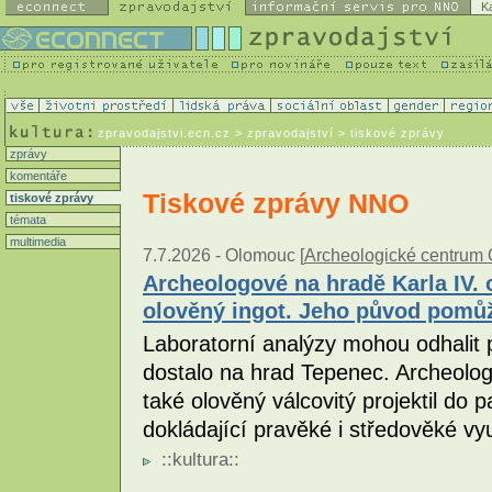
K
zpravodajstvi.ecn.cz
> zpravodajství > tiskové zprávy
zprávy
komentáře
Tiskové zprávy NNO
tiskové zprávy
témata
multimedia
7.7.2026 -
Olomouc [
Archeologické centrum
Archeologové na hradě Karla IV. o
olověný ingot. Jeho původ pomůž
Laboratorní analýzy mohou odhalit 
dostalo na hrad Tepenec. Archeolog
také olověný válcovitý projektil do 
dokládající pravěké i středověké vyu
::
kultura
::