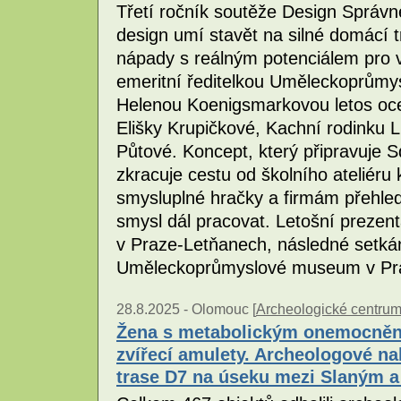
Třetí ročník soutěže Design Správn
design umí stavět na silné domácí t
nápady s reálným potenciálem pro 
emeritní ředitelkou Uměleckoprům
Helenou Koenigsmarkovou letos ocen
Elišky Krupičkové, Kachní rodinku
Půtové. Koncept, který připravuje 
zkracuje cestu od školního ateliéru
smysluplné hračky a firmám přehled
smysl dál pracovat. Letošní preze
v Praze-Letňanech, následné setkán
Uměleckoprůmyslové museum v Pr
28.8.2025 -
Olomouc [
Archeologické centru
Žena s metabolickým onemocnění
zvířecí amulety. Archeologové na
trase D7 na úseku mezi Slaným 