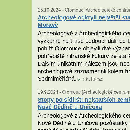
15.10.2024 -
Olomouc [
Archeologické centr
Archeologové odkryli největší st
Moravě
Archeologové z Archeologického c
výzkumu na trase budoucí dálnice
poblíž Olomouce objevili dvě význa
pohřebiště nitranské kultury ze sta
Dalším unikátním nálezem jsou neob
archeologové zaznamenali kolem hro
Sedmiměřičná.
::
kultura
::
19.9.2024 -
Olomouc [
Archeologické centru
Stopy po sídlišti nejstarších zem
Nové Dědině u Uničova
Archeologové z Archeologického cen
Nové Dědině u Uničova pozůstatky sí