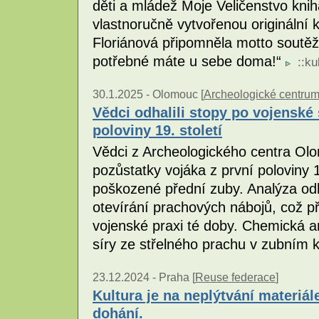
děti a mládež Moje Veličenstvo kniha
vlastnoručně vytvořenou originální 
Floriánová připomněla motto soutěž
potřebné máte u sebe doma!“
::
ku
30.1.2025 -
Olomouc [
Archeologické centru
Vědci odhalili stopy po vojenské
poloviny 19. století
Vědci z Archeologického centra Olo
pozůstatky vojáka z první poloviny 1
poškozené přední zuby. Analýza odh
otevírání prachových nábojů, což př
vojenské praxi té doby. Chemická a
síry ze střelného prachu v zubním
23.12.2024 -
Praha [
Reuse federace
]
Kultura je na neplýtvání materiál
dohání.