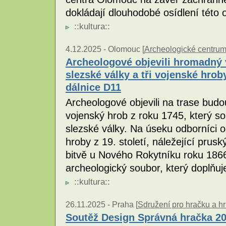
dokládají dlouhodobé osídlení této 
::
kultura
::
4.12.2025 -
Olomouc [
Archeologické centru
Archeologové objevili hromadný 
slezské války a tři vojenské hrob
dálnice D11
Archeologové objevili na trase bud
vojenský hrob z roku 1745, který s
slezské války. Na úseku odborníci o
hroby z 19. století, náležející pr
bitvě u Nového Rokytníku roku 186
archeologický soubor, který doplňuj
::
kultura
::
26.11.2025 -
Praha [
Sdružení pro hračku a h
Soutěž Design Správná hračka 20