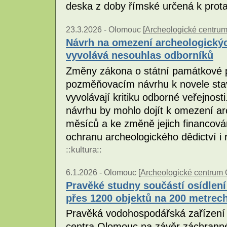
deska z doby římské určená k prot
23.3.2026 -
Olomouc [
Archeologické centru
Návrh na omezení archeologickýc
vyvolává nesouhlas odborníků
Změny zákona o státní památkové p
pozměňovacím návrhu k novele stav
vyvolávají kritiku odborné veřejnos
návrhu by mohlo dojít k omezení a
měsíců a ke změně jejich financován
ochranu archeologického dědictví i r
::
kultura
::
6.1.2026 -
Olomouc [
Archeologické centrum
Pravěké studny součástí osídlení
přes 1200 objektů na 200 metrec
Pravěká vodohospodářská zařízení o
centra Olomouc na závěr záchrann