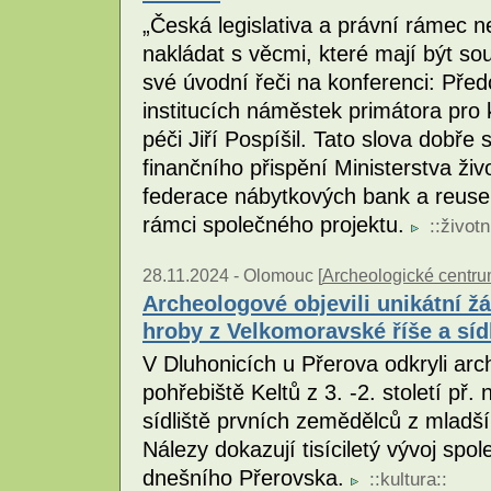
„Česká legislativa a právní rámec ne
nakládat s věcmi, které mají být sou
své úvodní řeči na konferenci: Pře
institucích náměstek primátora pro
péči Jiří Pospíšil. Tato slova dobře
finančního přispění Ministerstva živ
federace nábytkových bank a reuse 
rámci společného projektu.
::
životn
28.11.2024 -
Olomouc [
Archeologické centr
Archeologové objevili unikátní ž
hroby z Velkomoravské říše a sí
V Dluhonicích u Přerova odkryli ar
pohřebiště Keltů z 3. -2. století př. n
sídliště prvních zemědělců z mladší 
Nálezy dokazují tisíciletý vývoj spo
dnešního Přerovska.
::
kultura
::