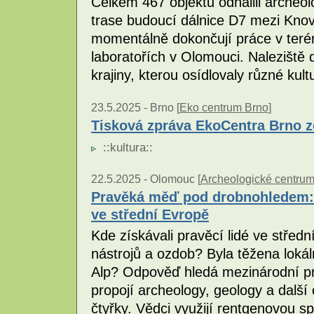
Celkem 467 objektů odhalili arche
trase budoucí dálnice D7 mezi Kno
momentálně dokončují práce v teré
laboratořích v Olomouci. Naleziště d
krajiny, kterou osídlovaly různé kultu
23.5.2025 -
Brno [
Eko centrum Brno
]
Tisková zpráva EkoCentra Brno ze
::
kultura
::
22.5.2025 -
Olomouc [
Archeologické centru
Pravěká měď pod drobnohledem: 
ve střední Evropě
Kde získávali pravěcí lidé ve stře
nástrojů a ozdob? Byla těžena loká
Alp? Odpověď hledá mezinárodní p
propojí archeology, geology a dalš
čtyřky. Vědci využijí rentgenovou s