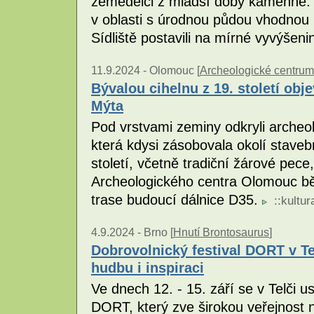
zemědělci z mladší doby kamenné. Př
v oblasti s úrodnou půdou vhodnou
Sídliště postavili na mírné vyvýše
11.9.2024 -
Olomouc [
Archeologické centru
Bývalou cihelnu z 19. století obj
Mýta
Pod vrstvami zeminy odkryli archeo
která kdysi zásobovala okolí stave
století, včetně tradiční žárové pece
Archeologického centra Olomouc 
trase budoucí dálnice D35.
::
kultur
4.9.2024 -
Brno [
Hnutí Brontosaurus
]
Dobrovolnický festival DORT v T
hudbu i inspiraci
Ve dnech 12. - 15. září se v Telči u
DORT, který zve širokou veřejnost n