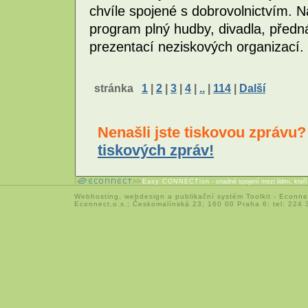
chvíle spojené s dobrovolnictvím. N
program plný hudby, divadla, předn
prezentací neziskových organizací.
stránka
1
|
2
|
3
|
4
|
..
|
114
|
Další
Nenašli jste tiskovou zprávu
tiskových zpráv!
Easy CONNECTion
- snadné spojení mezi lidmi, kteř
Webhosting
,
webdesign
a
publikační systém Toolkit
-
Econne
Econnect,o.s.; Českomalínská 23; 160 00 Praha 6; tel: 224