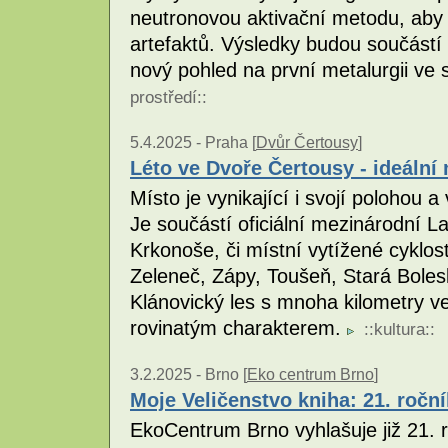
neutronovou aktivační metodu, aby 
artefaktů. Výsledky budou součástí 
nový pohled na první metalurgii ve 
prostředí
::
5.4.2025 -
Praha [
Dvůr Čertousy
]
Léto ve Dvoře Čertousy - ideální m
Místo je vynikající i svojí polohou 
Je součástí oficiální mezinárodní 
Krkonoše, či místní vytížené cyklo
Zeleneč, Zápy, Toušeň, Stará Boles
Klánovický les s mnoha kilometry v
rovinatým charakterem.
::
kultura
::
3.2.2025 -
Brno [
Eko centrum Brno
]
Moje Veličenstvo kniha: 21. roční
EkoCentrum Brno vyhlašuje již 21. r