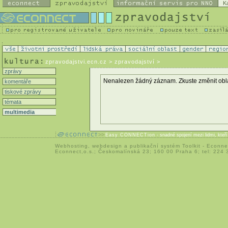
K
zpravodajstvi.ecn.cz
> zpravodajství >
zprávy
Nenalezen žádný záznam. Zkuste změnit oblast 
komentáře
tiskové zprávy
témata
multimedia
Easy CONNECTion
- snadné spojení mezi lidmi, kteř
Webhosting
,
webdesign
a
publikační systém Toolkit
-
Econne
Econnect,o.s.; Českomalínská 23; 160 00 Praha 6; tel: 224