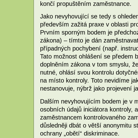
končí propuštěním zaměstnance.
Jako nevyhovující se tedy s ohled
především zažitá praxe v oblasti p
Prvním sporným bodem je předchozí
zákona) – tímto je dán zaměstnavat
případných pochybení (např. instr
Tato možnost ohlášení se předem b
doplněním zákona v tom smyslu, že 
nutné, ohlásí svou kontrolu dotyčn
na místo kontroly. Toto nevidíme j
nestanovuje, nýbrž jako projevení j
Dalším nevyhovujícím bodem je v 
osobních údajů iniciátora kontroly, 
zaměstnancem kontrolovaného zaměs
důsledněji dbát o větší anonymitu s
ochrany „obětí“ diskriminace.