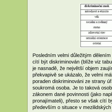
Posledním velmi důležitým dělením je
cítí být diskriminován (blíže viz tab
je nasnadě, že největší objem zau
překvapivě se ukázalo, že velmi mál
poraden diskriminováni ze strany úř
soukromá osoba. Je to taková osoba
zákonem dané povinnosti (jako např
pronajímateli), přesto se však cítí 
především o situace v mezilidských