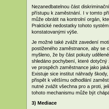
Nezanedbatelnou část diskriminační 
přístupu k zaměstnání. I v tomto p
může obrátit na kontrolní orgán, kt
Praktické nedostatky tohoto systém
konstatovanými výše.
Je možné také zvážit zavedení moti
postiženého zaměstnance, aby se odh
myšleno, že by část pokuty udělené
shledáno pochybení, které dotyčný 
ve prospěch zaměstnance jako jaká
Existuje sice institut náhrady škody
přispět k většímu odhodlání zaměst
nutné zvážit všechna pro a proti, j
tohoto mechanismu může být chápá
3) Mediace