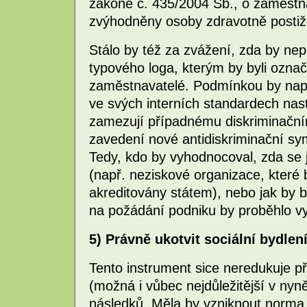
zákoně č. 435/2004 Sb., o zaměstnan
zvýhodněny osoby zdravotně postiž
Stálo by též za zvážení, zda by n
typového loga, kterým by byli označ
zaměstnavatelé. Podmínkou by např
ve svých interních standardech na
zamezují případnému diskriminační
zavedení nové antidiskriminační sy
Tedy, kdo by vyhodnocoval, zda se j
(např. neziskové organizace, které
akreditovány státem), nebo jak by b
na požádání podniku by proběhlo v
5) Právně ukotvit sociální bydlen
Tento instrument sice neredukuje pří
(možná i vůbec nejdůležitější v nyně
následků. Měla by vzniknout norma,