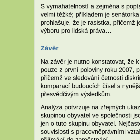
S vymahatelností a zejména s popt
velmi těžké; příkladem je senátork
prohlašuje, že je rasistka, přičemž
výboru pro lidská práva…
Závěr
Na závěr je nutno konstatovat, že k
pouze z první poloviny roku 2007, p
přičemž ve sledování četnosti disk
komparací budoucích čísel s nynějš
přesvědčivým výsledkům.
Analýza potvrzuje na zřejmých ukaz
skupinou obyvatel ve společnosti j
jen o tuto skupinu obyvatel. Nejčast
souvislosti s pracovněprávními vz
přijímání do zaměstnání.