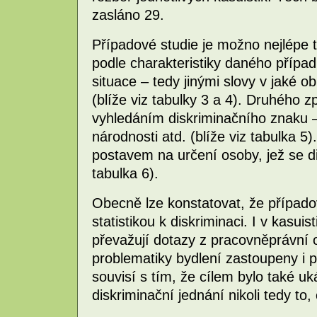
zasláno 29.
Případové studie je možno nejlépe tř
podle charakteristiky daného případ
situace – tedy jinými slovy v jaké ob
(blíže viz tabulky 3 a 4). Druhého z
vyhledáním diskriminačního znaku –
národnosti atd. (blíže viz tabulka 5)
postavem na určení osoby, jež se di
tabulka 6).
Obecně lze konstatovat, že případo
statistikou k diskriminaci. I v kasui
převažují dotazy z pracovněprávní o
problematiky bydlení zastoupeny i p
souvisí s tím, že cílem bylo také uk
diskriminační jednání nikoli tedy to,