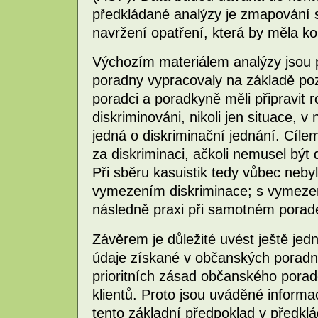
předkládané analýzy je zmapování s
navržení opatření, která by měla kor
Výchozím materiálem analýzy jsou 
poradny vypracovaly na základě poz
poradci a poradkyně měli připravit ro
diskriminováni, nikoli jen situace, 
jedná o diskriminační jednání. Cílem
za diskriminaci, ačkoli nemusel být 
Při sběru kasuistik tedy vůbec ne
vymezením diskriminace; s vymezen
následně praxi při samotném porade
Závěrem je důležité uvést ještě je
údaje získané v občanských porad
prioritních zásad občanského poraden
klientů. Proto jsou uváděné inform
tento základní předpoklad v předklá