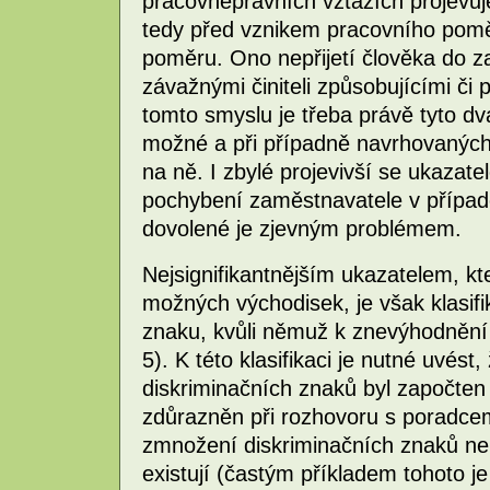
pracovněprávních vztazích projevuj
tedy před vznikem pracovního pomě
poměru. Ono nepřijetí člověka do 
závažnými činiteli způsobujícími či p
tomto smyslu je třeba právě tyto dv
možné a při případně navrhovanýc
na ně. I zbylé projevivší se ukazate
pochybení zaměstnavatele v případ
dovolené je zjevným problémem.
Nejsignifikantnějším ukazatelem, kte
možných východisek, je však klasifi
znaku, kvůli němuž k znevýhodnění 
5). K této klasifikaci je nutné uvés
diskriminačních znaků byl započten 
zdůrazněn při rozhovoru s poradcem
zmnožení diskriminačních znaků neb
existují (častým příkladem tohoto 