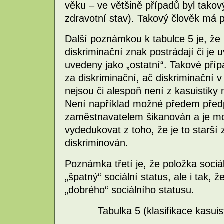
věku – ve většině případů byl takov
zdravotní stav). Takový člověk má p
Další poznámkou k tabulce 5 je, že 
diskriminační znak postrádají či j
uvedeny jako „ostatní“. Takové příp
za diskriminační, ač diskriminačn
nejsou či alespoň není z kasuistiky
Není například možné předem předpo
zaměstnavatelem šikanován a je mo
vydedukovat z toho, že je to starší
diskriminován.
Poznámka třetí je, že položka soci
„špatný“ sociální status, ale i tak,
„dobrého“ sociálního statusu.
Tabulka 5 (klasifikace kasuis