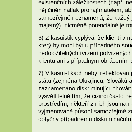
existenčních záležitostech (např. 
něj činěn nátlak pronajímatelem, ab
samozřejmě neznamená, že každý je
majetný), nicméně potenciálně je tot
6) Z kasuistik vyplývá, že klienti v
který by mohl být u případného sou
nedoložitelných tvrzení potvrzenýc
klientů ani s případným obrácením 
7) V kasuistikách nebyl reflektován
státu (zejména Ukrajinců, Slováků at
zaznamenáno diskriminující chování 
vysvětlitelné tím, že cizinci často n
prostředím, někteří z nich jsou na
vyjmenované působí samozřejmě zce
dotyčný případnému diskriminačním