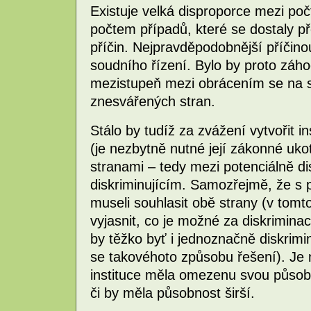
Existuje velká disproporce mezi počte
počtem případů, které se dostaly 
příčin. Nejpravděpodobnější příčino
soudního řízení. Bylo by proto záho
mezistupeň mezi obrácením se na 
znesvářených stran.
Stálo by tudíž za zvážení vytvořit in
(je nezbytně nutné její zákonné uk
stranami – tedy mezi potenciálně d
diskriminujícím. Samozřejmě, že s 
museli souhlasit obě strany (v tom
vyjasnit, co je možné za diskrimina
by těžko byť i jednoznačně diskrimin
se takovéhoto způsobu řešení). Je n
instituce měla omezenu svou působn
či by měla působnost širší.