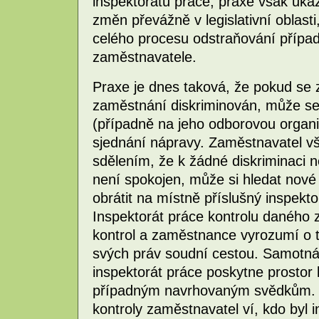
inspektorátů práce, praxe však ukaz
změn převážně v legislativní oblasti
celého procesu odstraňování případ
zaměstnavatele.
Praxe je dnes taková, že pokud se
zaměstnání diskriminován, může se
(případně na jeho odborovou organiz
sjednání nápravy. Zaměstnavatel vš
sdělením, že k žádné diskriminaci
není spokojen, může si hledat nov
obrátit na místně příslušný inspekt
Inspektorát práce kontrolu daného 
kontrol a zaměstnance vyrozumí o
svých práv soudní cestou. Samotná 
inspektorát práce poskytne prostor 
případným navrhovaným svědkům. N
kontroly zaměstnavatel ví, kdo byl i