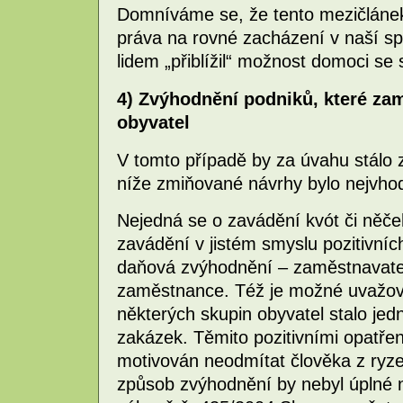
Domníváme se, že tento mezičlánek 
práva na rovné zacházení v naší sp
lidem „přiblížil“ možnost domoci se
4) Zvýhodnění podniků, které za
obyvatel
V tomto případě by za úvahu stálo z
níže zmiňované návrhy bylo nejvhodn
Nejedná se o zavádění kvót či něče
zavádění v jistém smyslu pozitivníc
daňová zvýhodnění – zaměstnavate
zaměstnance. Též je možné uvažov
některých skupin obyvatel stalo jedn
zakázek. Těmito pozitivními opatře
motivován neodmítat člověka z ryze
způsob zvýhodnění by nebyl úplné