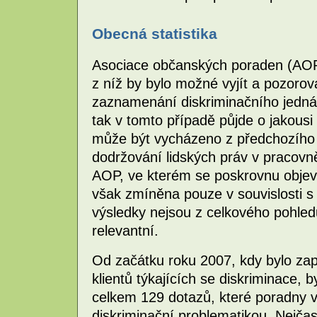
Obecná statistika
Asociace občanských poraden (AOP) 
z níž by bylo možné vyjít a pozorov
zaznamenání diskriminačního jednán
tak v tomto případě půjde o jakousi 
může být vycházeno z předchozího p
dodržování lidských práv v pracovn
AOP, ve kterém se poskrovnu objevi
však zmíněna pouze v souvislosti s 
výsledky nejsou z celkového pohledu
relevantní.
Od začátku roku 2007, kdy bylo za
klientů týkajících se diskriminace
celkem 129 dotazů, které poradny vy
diskriminační problematikou. Nejčas