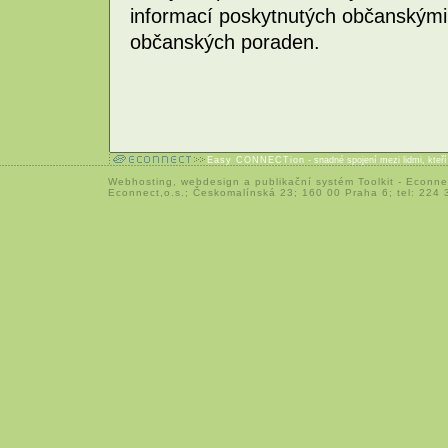
informací poskytnutých občanskými
občanských poraden.
Easy CONNECTion
- snadné spojení mezi lidmi, kteř
Webhosting
,
webdesign
a
publikační systém Toolkit
-
Econne
Econnect,o.s.; Českomalínská 23; 160 00 Praha 6; tel: 224