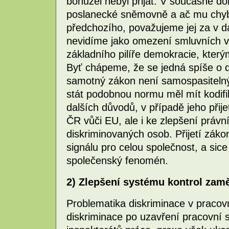
bohužel nebyl přijat. V současné d
poslanecké sněmovně a ač mu chyb
předchozího, považujeme jej za v d
nevidíme jako omezení smluvních vz
základního pilíře demokracie, který
Byť chápeme, že se jedná spíše o 
samotný zákon není samospasitelný
stát podobnou normu měl mít kodifi
dalších důvodů, v případě jeho přij
ČR vůči EU, ale i ke zlepšení práv
diskriminovaných osob. Přijetí zák
signálu pro celou společnost, a sic
společenský fenomén.
2) Zlepšení systému kontrol zam
Problematika diskriminace v pracov
diskriminace po uzavření pracovní