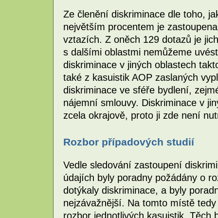
Ze členění diskriminace dle toho, ja
největším procentem je zastoupena
vztazích. Z oněch 129 dotazů je jich
s dalšími oblastmi nemůžeme uvést p
diskriminace v jiných oblastech tak
také z kasuistik AOP zaslaných vypl
diskriminace ve sféře bydlení, zejm
nájemní smlouvy. Diskriminace v j
zcela okrajově, proto ji zde není nu
Rozbor případových studií
Vedle sledování zastoupení diskrimi
údajích byly poradny požádány o ro
dotýkaly diskriminace, a byly porad
nejzávažnější. Na tomto místě tedy
rozbor jednotlivých kasuistik. Těc