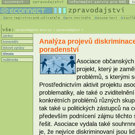
K
zpravodajstvi.ecn.cz
> zpravodajství >
zprávy
Analýza projevů diskriminac
komentáře
poradenství
tiskové zprávy
témata
multimedia
Asociace občanských 
projekt, který je za
problémů, s kterými s
Prostřednictvím aktivit projektu aso
problematiky, ale také o zviditelněn
konkrétních problémů různých skupin 
tak také u politických zástupců na ce
především podnícení zájmu těchto s
řešit. Asociace vydala také souhrn
je, že nejvíce diskriminovaní jsou li