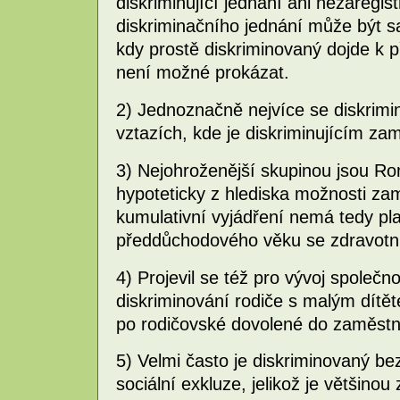
diskriminující jednání ani nezaregis
diskriminačního jednání může být 
kdy prostě diskriminovaný dojde k p
není možné prokázat.
2) Jednoznačně nejvíce se diskrimi
vztazích, kde je diskriminujícím za
3) Nejohroženější skupinou jsou R
hypoteticky z hlediska možnosti za
kumulativní vyjádření nemá tedy pl
předdůchodového věku se zdravotní
4) Projevil se též pro vývoj společ
diskriminování rodiče s malým dítě
po rodičovské dovolené do zaměstn
5) Velmi často je diskriminovaný b
sociální exkluze, jelikož je většin