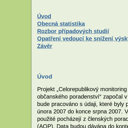
Úvod
Obecná statistika
Rozbor případových studií
Opatření vedoucí ke snížení výsk
Závěr
Úvod
Projekt „Celorepublikový monitoring
občanského poradenství“ započal v
bude pracováno s údaji, které byl
února 2007 do konce srpna 2007. V
použité pocházejí z členských por
(AOP). Data budou dávána do kontex