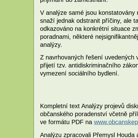
V analýze samé jsou konstatovány n
snaží jednak odstranit příčiny, ale 
odkazováno na konkrétní situace z
poradnami, některé nejsignifikantněj
analýzy.
Z navrhovaných řešení uvedených v
přijetí tzv. antidiskriminačního zák
vymezení sociálního bydlení.
Kompletní text Analýzy projevů dis
občanského poradenství včetně přílo
ve formátu PDF na
www.obcanskep
Analýzu zpracovali Přemysl Houda 