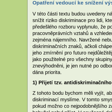
Opatření vedoucí ke snížení vý
V této části textu budou uvedeny ná
snížit riziko diskriminace pro lidi, kte
předešlého rozboru vyplynulo, že p
pracovněprávních vztahů a vzhlede
zejména nájemního. Navržené nebu
diskriminačních znaků, ačkoli cháp
jeho zmírnění pro futuro nejdůležit
jako použitelné pro všechny skupin
znevýhodněni, je jen nutné po odbor
dána priorita.
1) Přijetí tzv. antidiskriminačníh
Z tohoto bodu bychom měli vyjít, ab
diskriminací myslíme. V tomto smysl
pokud možno co nejpodobnějšího zák