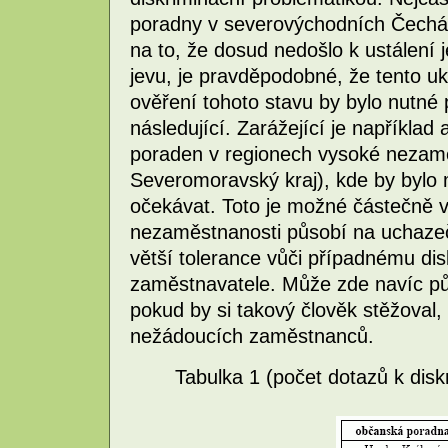
poradny v severovýchodních Čechách
na to, že dosud nedošlo k ustálení
jevu, je pravděpodobné, že tento uk
ověření tohoto stavu by bylo nutné
následující. Zarážející je napříkla
poraden v regionech vysoké nezamě
Severomoravský kraj), kde by bylo 
očekávat. Toto je možné částečně vy
nezaměstnanosti působí na uchazeč
větší tolerance vůči případnému di
zaměstnavatele. Může zde navíc pů
pokud by si takový člověk stěžoval, 
nežádoucích zaměstnanců.
Tabulka 1 (počet dotazů k dis