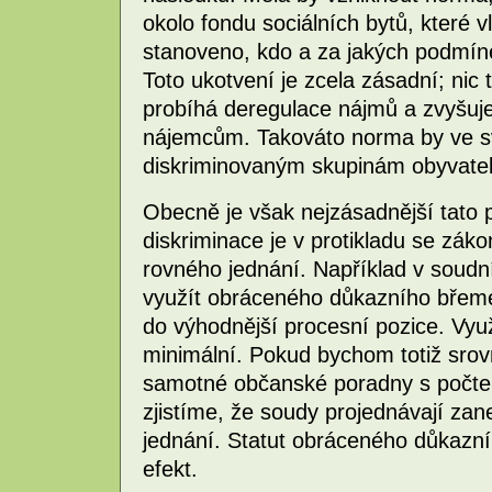
okolo fondu sociálních bytů, které 
stanoveno, kdo a za jakých podmíne
Toto ukotvení je zcela zásadní; nic 
probíhá deregulace nájmů a zvyšuje 
nájemcům. Takováto norma by ve s
diskriminovaným skupinám obyvatel
Obecně je však nejzásadnější tato
diskriminace je v protikladu se zá
rovného jednání. Například v soudní
využít obráceného důkazního břeme
do výhodnější procesní pozice. Využ
minimální. Pokud bychom totiž srovn
samotné občanské poradny s počte
zjistíme, že soudy projednávají zan
jednání. Statut obráceného důkaz
efekt.