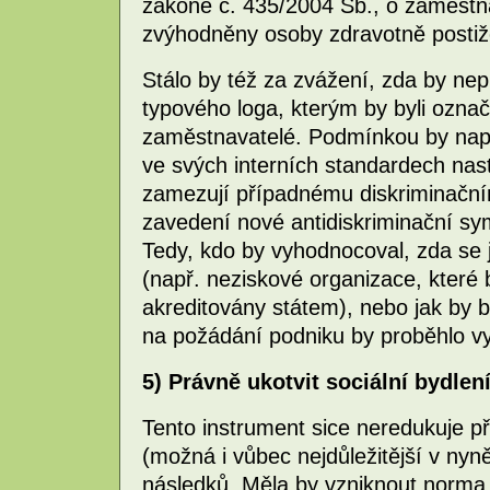
zákoně č. 435/2004 Sb., o zaměstnan
zvýhodněny osoby zdravotně postiž
Stálo by též za zvážení, zda by n
typového loga, kterým by byli označ
zaměstnavatelé. Podmínkou by např
ve svých interních standardech na
zamezují případnému diskriminační
zavedení nové antidiskriminační sy
Tedy, kdo by vyhodnocoval, zda se j
(např. neziskové organizace, které
akreditovány státem), nebo jak by b
na požádání podniku by proběhlo v
5) Právně ukotvit sociální bydlen
Tento instrument sice neredukuje pří
(možná i vůbec nejdůležitější v nyně
následků. Měla by vzniknout norma,