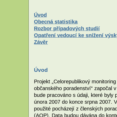
Úvod
Obecná statistika
Rozbor případových studií
Opatření vedoucí ke snížení výsk
Závěr
Úvod
Projekt „Celorepublikový monitoring
občanského poradenství“ započal v
bude pracováno s údaji, které byl
února 2007 do konce srpna 2007. V
použité pocházejí z členských por
(AOP). Data budou dávána do kontex