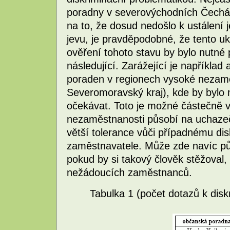
poradny v severovýchodních Čechách
na to, že dosud nedošlo k ustálení
jevu, je pravděpodobné, že tento uk
ověření tohoto stavu by bylo nutné
následující. Zarážející je napříkla
poraden v regionech vysoké nezamě
Severomoravský kraj), kde by bylo 
očekávat. Toto je možné částečně vy
nezaměstnanosti působí na uchazeč
větší tolerance vůči případnému di
zaměstnavatele. Může zde navíc pů
pokud by si takový člověk stěžoval, 
nežádoucích zaměstnanců.
Tabulka 1 (počet dotazů k dis