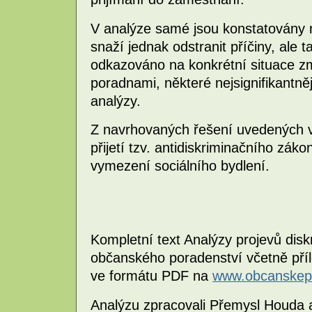
V analýze samé jsou konstatovány n
snaží jednak odstranit příčiny, ale 
odkazováno na konkrétní situace z
poradnami, některé nejsignifikantněj
analýzy.
Z navrhovaných řešení uvedených v
přijetí tzv. antidiskriminačního zák
vymezení sociálního bydlení.
Kompletní text Analýzy projevů dis
občanského poradenství včetně přílo
ve formátu PDF na
www.obcanskep
Analýzu zpracovali Přemysl Houda 