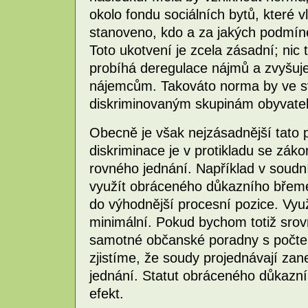
okolo fondu sociálních bytů, které 
stanoveno, kdo a za jakých podmíne
Toto ukotvení je zcela zásadní; nic 
probíhá deregulace nájmů a zvyšuje 
nájemcům. Takováto norma by ve s
diskriminovaným skupinám obyvatel
Obecně je však nejzásadnější tato
diskriminace je v protikladu se zá
rovného jednání. Například v soudní
využít obráceného důkazního břeme
do výhodnější procesní pozice. Využ
minimální. Pokud bychom totiž srovn
samotné občanské poradny s počte
zjistíme, že soudy projednávají zan
jednání. Statut obráceného důkaz
efekt.