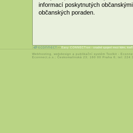
informací poskytnutých občanskými
občanských poraden.
Easy CONNECTion
- snadné spojení mezi lidmi, kteř
Webhosting
,
webdesign
a
publikační systém Toolkit
-
Econne
Econnect,o.s.; Českomalínská 23; 160 00 Praha 6; tel: 224