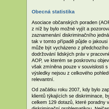
Obecná statistika
Asociace občanských poraden (AOP) 
z níž by bylo možné vyjít a pozorov
zaznamenání diskriminačního jednán
tak v tomto případě půjde o jakousi 
může být vycházeno z předchozího p
dodržování lidských práv v pracovn
AOP, ve kterém se poskrovnu objevi
však zmíněna pouze v souvislosti s 
výsledky nejsou z celkového pohledu
relevantní.
Od začátku roku 2007, kdy bylo za
klientů týkajících se diskriminace
celkem 129 dotazů, které poradny vy
diskriminační problematikou. Nejčas