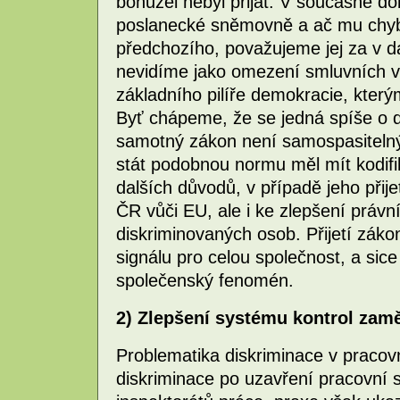
bohužel nebyl přijat. V současné d
poslanecké sněmovně a ač mu chyb
předchozího, považujeme jej za v d
nevidíme jako omezení smluvních vz
základního pilíře demokracie, který
Byť chápeme, že se jedná spíše o 
samotný zákon není samospasitelný
stát podobnou normu měl mít kodifi
dalších důvodů, v případě jeho přij
ČR vůči EU, ale i ke zlepšení práv
diskriminovaných osob. Přijetí zák
signálu pro celou společnost, a sic
společenský fenomén.
2) Zlepšení systému kontrol zam
Problematika diskriminace v pracov
diskriminace po uzavření pracovní