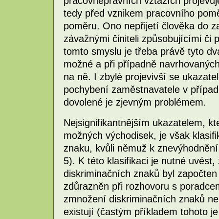
pracovněprávních vztazích projevuj
tedy před vznikem pracovního pomě
poměru. Ono nepřijetí člověka do 
závažnými činiteli způsobujícími či p
tomto smyslu je třeba právě tyto dv
možné a při případně navrhovanýc
na ně. I zbylé projevivší se ukazate
pochybení zaměstnavatele v případ
dovolené je zjevným problémem.
Nejsignifikantnějším ukazatelem, kte
možných východisek, je však klasifi
znaku, kvůli němuž k znevýhodnění 
5). K této klasifikaci je nutné uvés
diskriminačních znaků byl započten 
zdůrazněn při rozhovoru s poradcem
zmnožení diskriminačních znaků neb
existují (častým příkladem tohoto 