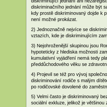
diskriminující jednání ani nezaregis
diskriminačního jednání může být 
kdy prostě diskriminovaný dojde k p
není možné prokázat.
2) Jednoznačně nejvíce se diskrimi
vztazích, kde je diskriminujícím za
3) Nejohroženější skupinou jsou R
hypoteticky z hlediska možnosti za
kumulativní vyjádření nemá tedy pl
předdůchodového věku se zdravotní
4) Projevil se též pro vývoj společ
diskriminování rodiče s malým dítě
po rodičovské dovolené do zaměstn
5) Velmi často je diskriminovaný b
sociální exkluze, jelikož je většin