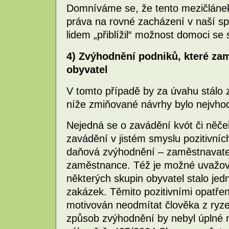
Domníváme se, že tento mezičlánek 
práva na rovné zacházení v naší sp
lidem „přiblížil“ možnost domoci se
4) Zvýhodnění podniků, které za
obyvatel
V tomto případě by za úvahu stálo z
níže zmiňované návrhy bylo nejvhodn
Nejedná se o zavádění kvót či něče
zavádění v jistém smyslu pozitivníc
daňová zvýhodnění – zaměstnavate
zaměstnance. Též je možné uvažov
některých skupin obyvatel stalo jedn
zakázek. Těmito pozitivními opatře
motivován neodmítat člověka z ryze
způsob zvýhodnění by nebyl úplné