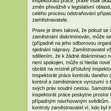
inspektorátů práce, praxe však ukaz
změn převážně v legislativní oblasti
celého procesu odstraňování případ
zaměstnavatele.
Praxe je dnes taková, že pokud se
zaměstnání diskriminován, může se
(případně na jeho odborovou organiz
sjednání nápravy. Zaměstnavatel vš
sdělením, že k žádné diskriminaci
není spokojen, může si hledat nov
obrátit na místně příslušný inspekt
Inspektorát práce kontrolu daného 
kontrol a zaměstnance vyrozumí o
svých práv soudní cestou. Samotná 
inspektorát práce poskytne prostor 
případným navrhovaným svědkům. N
kontroly zaměstnavatel ví, kdo byl i