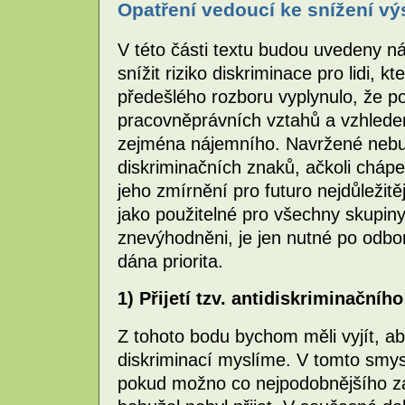
Opatření vedoucí ke snížení vý
V této části textu budou uvedeny ná
snížit riziko diskriminace pro lidi, kte
předešlého rozboru vyplynulo, že p
pracovněprávních vztahů a vzhlede
zejména nájemního. Navržené nebu
diskriminačních znaků, ačkoli cháp
jeho zmírnění pro futuro nejdůležit
jako použitelné pro všechny skupin
znevýhodněni, je jen nutné po odbor
dána priorita.
1) Přijetí tzv. antidiskriminačníh
Z tohoto bodu bychom měli vyjít, ab
diskriminací myslíme. V tomto smysl
pokud možno co nejpodobnějšího zák