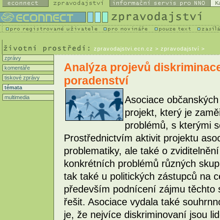
K
zpravodajstvi.ecn.cz
> zpravodajství >
zprávy
Analýza projevů diskriminac
komentáře
poradenství
tiskové zprávy
témata
multimedia
Asociace občanských 
projekt, který je za
problémů, s kterými s
Prostřednictvím aktivit projektu aso
problematiky, ale také o zviditelněn
konkrétních problémů různých skupin 
tak také u politických zástupců na ce
především podnícení zájmu těchto s
řešit. Asociace vydala také souhrn
je, že nejvíce diskriminovaní jsou li