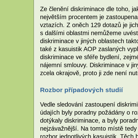
Ze členění diskriminace dle toho, ja
největším procentem je zastoupena
vztazích. Z oněch 129 dotazů je jich
s dalšími oblastmi nemůžeme uvést p
diskriminace v jiných oblastech tak
také z kasuistik AOP zaslaných vypl
diskriminace ve sféře bydlení, zejm
nájemní smlouvy. Diskriminace v j
zcela okrajově, proto ji zde není nu
Rozbor případových studií
Vedle sledování zastoupení diskrimi
údajích byly poradny požádány o ro
dotýkaly diskriminace, a byly porad
nejzávažnější. Na tomto místě tedy
rozbor jednotlivých kasuistik. Těc