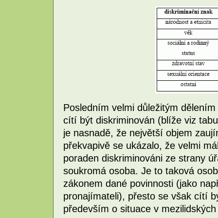
Posledním velmi důležitým dělením je
cítí být diskriminován (blíže viz tab
je nasnadě, že největší objem zau
překvapivě se ukázalo, že velmi mál
poraden diskriminováni ze strany úř
soukromá osoba. Je to taková osoba
zákonem dané povinnosti (jako např
pronajímateli), přesto se však cítí 
především o situace v mezilidských