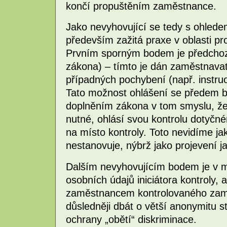
končí propuštěním zaměstnance.
Jako nevyhovující se tedy s ohled
především zažitá praxe v oblasti p
Prvním sporným bodem je předchozí
zákona) – tímto je dán zaměstnavat
případných pochybení (např. instr
Tato možnost ohlášení se předem b
doplněním zákona v tom smyslu, že 
nutné, ohlásí svou kontrolu dotyčn
na místo kontroly. Toto nevidíme j
nestanovuje, nýbrž jako projevení j
Dalším nevyhovujícím bodem je v 
osobních údajů iniciátora kontroly, 
zaměstnancem kontrolovaného zaměs
důsledněji dbát o větší anonymitu s
ochrany „obětí“ diskriminace.