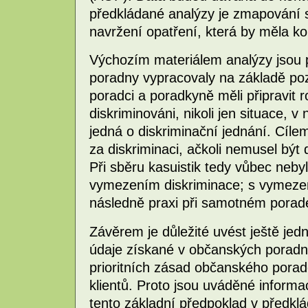
předkládané analýzy je zmapování s
navržení opatření, která by měla kor
Výchozím materiálem analýzy jsou 
poradny vypracovaly na základě poz
poradci a poradkyně měli připravit ro
diskriminováni, nikoli jen situace, 
jedná o diskriminační jednání. Cílem
za diskriminaci, ačkoli nemusel být 
Při sběru kasuistik tedy vůbec ne
vymezením diskriminace; s vymezen
následně praxi při samotném porade
Závěrem je důležité uvést ještě je
údaje získané v občanských porad
prioritních zásad občanského poraden
klientů. Proto jsou uváděné inform
tento základní předpoklad v předklá