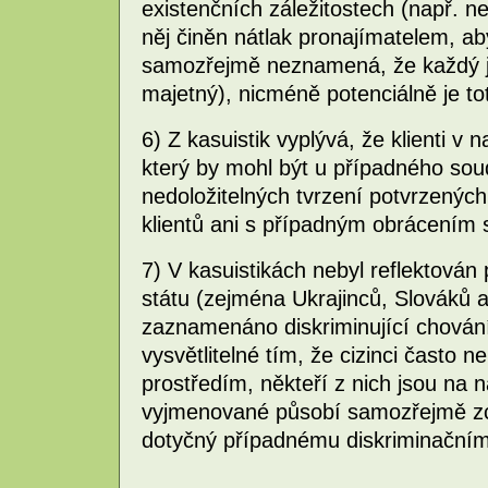
existenčních záležitostech (např. 
něj činěn nátlak pronajímatelem, ab
samozřejmě neznamená, že každý je
majetný), nicméně potenciálně je tot
6) Z kasuistik vyplývá, že klienti v
který by mohl být u případného sou
nedoložitelných tvrzení potvrzenýc
klientů ani s případným obrácením 
7) V kasuistikách nebyl reflektován
státu (zejména Ukrajinců, Slováků at
zaznamenáno diskriminující chování 
vysvětlitelné tím, že cizinci často n
prostředím, někteří z nich jsou na
vyjmenované působí samozřejmě zce
dotyčný případnému diskriminačním