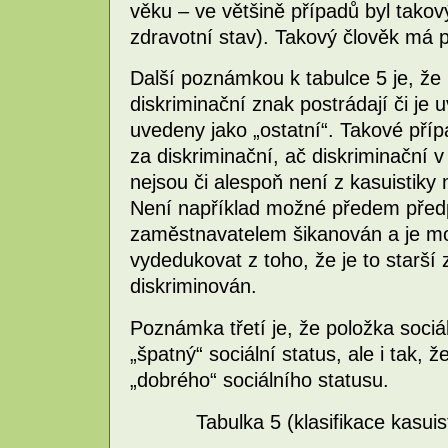
věku – ve většině případů byl takov
zdravotní stav). Takový člověk má p
Další poznámkou k tabulce 5 je, že 
diskriminační znak postrádají či j
uvedeny jako „ostatní“. Takové příp
za diskriminační, ač diskriminačn
nejsou či alespoň není z kasuistiky
Není například možné předem předpo
zaměstnavatelem šikanován a je mo
vydedukovat z toho, že je to starší
diskriminován.
Poznámka třetí je, že položka soci
„špatný“ sociální status, ale i tak,
„dobrého“ sociálního statusu.
Tabulka 5 (klasifikace kasuis