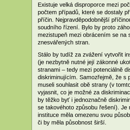
Existuje velká disproporce mezi počte
počtem případů, které se dostaly 
příčin. Nejpravděpodobnější příčino
soudního řízení. Bylo by proto záho
mezistupeň mezi obrácením se na 
znesvářených stran.
Stálo by tudíž za zvážení vytvořit in
(je nezbytně nutné její zákonné uk
stranami – tedy mezi potenciálně d
diskriminujícím. Samozřejmě, že s 
museli souhlasit obě strany (v tom
vyjasnit, co je možné za diskrimina
by těžko byť i jednoznačně diskrimin
se takovéhoto způsobu řešení). Je n
instituce měla omezenu svou působn
či by měla působnost širší.