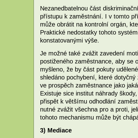
Nezanedbatelnou část diskriminační 
přístupu k zaměstnání. I v tomto p
může obrátit na kontrolní orgán, kt
Praktické nedostatky tohoto systém
konstatovanými výše.
Je možné také zvážit zavedení moti
postiženého zaměstnance, aby se odh
myšleno, že by část pokuty udělené
shledáno pochybení, které dotyčný 
ve prospěch zaměstnance jako jaká
Existuje sice institut náhrady škody
přispět k většímu odhodlání zaměst
nutné zvážit všechna pro a proti, j
tohoto mechanismu může být chápá
3) Mediace