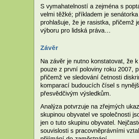
S vymahatelností a zejména s popt
velmi těžké; příkladem je senátork
prohlašuje, že je rasistka, přičemž
výboru pro lidská práva…
Závěr
Na závěr je nutno konstatovat, že k
pouze z první poloviny roku 2007, p
přičemž ve sledování četnosti disk
komparací budoucích čísel s nynějš
přesvědčivým výsledkům.
Analýza potvrzuje na zřejmých ukaz
skupinou obyvatel ve společnosti j
jen o tuto skupinu obyvatel. Nejčast
souvislosti s pracovněprávními vz
přijímání do zaměstnání.