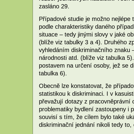
zasláno 29.
Případové studie je možno nejlépe tř
podle charakteristiky daného případ
situace – tedy jinými slovy v jaké ob
(blíže viz tabulky 3 a 4). Druhého z
vyhledáním diskriminačního znaku –
národnosti atd. (blíže viz tabulka 5)
postavem na určení osoby, jež se di
tabulka 6).
Obecně lze konstatovat, že případo
statistikou k diskriminaci. I v kasui
převažují dotazy z pracovněprávní o
problematiky bydlení zastoupeny i p
souvisí s tím, že cílem bylo také uk
diskriminační jednání nikoli tedy to,