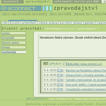
K
zpravodajstvi.ecn.cz
> zpravodajství >
zprávy
Nenalezen žádný záznam. Zkuste změnit oblast (životn
komentáře
tiskové zprávy
témata
multimedia
ZPRÁVY Z
EkoListu
(www.ekolist.cz)
8. 8. 18:53 [
ČTK
]
-
Barchov na Pardubicku obnoví Pod
8. 8. 18:35 [
ČTK
]
-
Oprava školy v Kyselce skončila, 
8. 8. 18:32 [
ČTK
]
-
Farmáři v Keni popírají, že 16 slo
8. 8. 12:33 [
ČTK
]
-
Etna soptí, letiště v Catanii pozasta
8. 8. 11:40 [
ČTK
]
-
V brazilském regionálním parlamen
Easy CONNECTion
- snadné spojení mezi lidmi, kteř
Webhosting
,
webdesign
a
publikační systém Toolkit
-
Econne