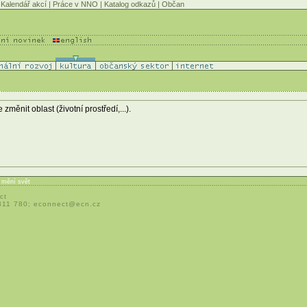
Kalendář akcí
|
Práce v NNO
|
Katalog odkazů
|
Občan
ěnit oblast (životní prostředí,...).
í mění svět
ct
 311 780;
econnect@ecn.cz