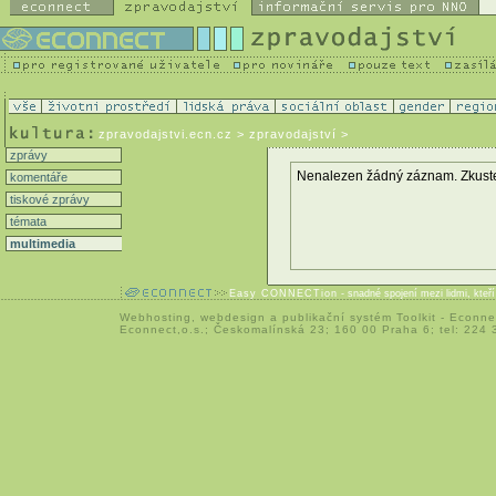
zpravodajstvi.ecn.cz
> zpravodajství >
zprávy
Nenalezen žádný záznam. Zkuste zm
komentáře
tiskové zprávy
témata
multimedia
Easy CONNECTion
- snadné spojení mezi lidmi, kteř
Webhosting
,
webdesign
a
publikační systém Toolkit
-
Econne
Econnect,o.s.; Českomalínská 23; 160 00 Praha 6; tel: 224