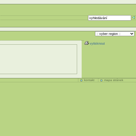
vytisknout
kontakt
mapa stránek