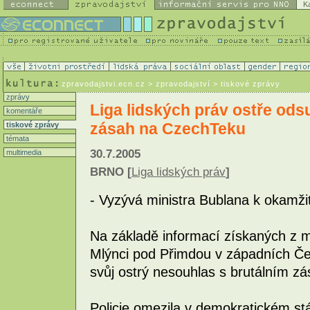
K
zpravodajstvi.ecn.cz
> zpravodajství > tiskové zprávy
zprávy
Liga lidských práv ostře ods
komentáře
zásah na CzechTeku
tiskové zprávy
témata
30.7.2005
multimedia
BRNO [
Liga lidských práv
]
- Vyzývá ministra Bublana k okamž
Na základě informací získaných z m
Mlýnci pod Přimdou v západních Čec
svůj ostrý nesouhlas s brutálním zá
Policie omezila v demokratickém st