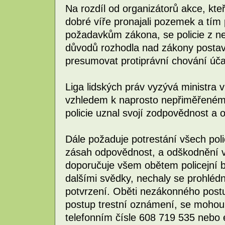
Na rozdíl od organizátorů akce, kte
dobré víře pronajali pozemek a tím
požadavkům zákona, se policie z ne
důvodů rozhodla nad zákony postavi
presumovat protiprávní chování úč
Liga lidských práv vyzývá ministra 
vzhledem k naprosto nepřiměřenému
policie uznal svojí zodpovědnost a 
Dále požaduje potrestání všech poli
zásah odpovědnost, a odškodnění vš
doporučuje všem obětem policejní bru
dalšími svědky, nechaly se prohlédn
potvrzení. Oběti nezákonného postupu
postup trestní oznámení, se mohou 
telefonním čísle 608 719 535 nebo 