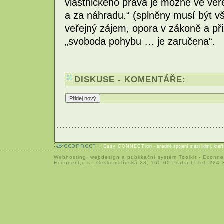
vlastnického práva je možné ve veř
a za náhradu.“ (splněny musí být v
veřejný zájem, opora v zákoně a při
„svoboda pohybu … je zaručena“.
DISKUSE - KOMENTÁŘE:
Easy CONNECTion
- snadné spojení mezi lidmi, kteř
Webhosting
,
webdesign
a
publikační systém Toolkit
-
Econne
Econnect,o.s.; Českomalínská 23; 160 00 Praha 6; tel: 224