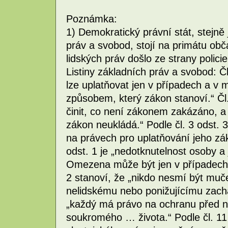
Poznámka:
1) Demokratický právní stát, stejně 
práv a svobod, stojí na primátu ob
lidských práv došlo ze strany polici
Listiny základních práv a svobod: Čl
lze uplatňovat jen v případech a v
způsobem, který zákon stanoví.“ Čl
činit, co není zákonem zakázáno, a 
zákon neukládá.“ Podle čl. 3 odst.
na právech pro uplatňování jeho zák
odst. 1 je „nedotknutelnost osoby a
Omezena může být jen v případech 
2 stanoví, že „nikdo nesmí být muč
nelidskému nebo ponižujícímu zachá
„každý má právo na ochranu před
soukromého … života.“ Podle čl. 1