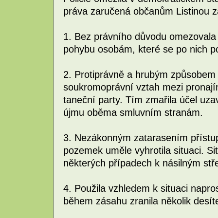
práva zaručená občanům Listinou zá
1. Bez právního důvodu omezovala
pohybu osobám, které se po nich p
2. Protiprávně a hrubým způsobem j
soukromoprávní vztah mezi pronaj
taneční party. Tím zmařila účel uz
újmu oběma smluvním stranám.
3. Nezákonným zatarasením přístup
pozemek uměle vyhrotila situaci. Si
některých případech k násilným stř
4. Použila vzhledem k situaci napro
během zásahu zranila několik desít