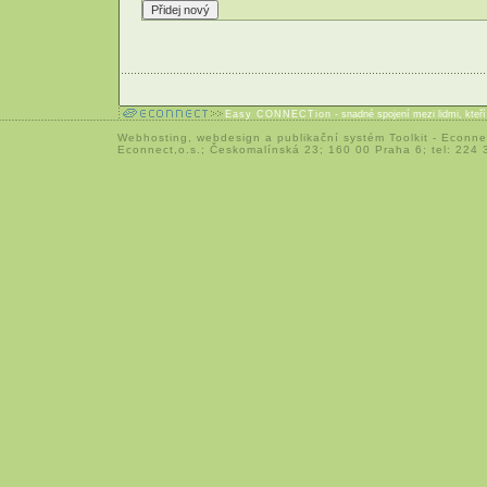
Easy CONNECTion
- snadné spojení mezi lidmi, kteř
Webhosting
,
webdesign
a
publikační systém Toolkit
-
Econne
Econnect,o.s.; Českomalínská 23; 160 00 Praha 6; tel: 224