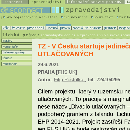
K
zpravodajstvi.ecn.cz
> zpravodajství > tiskové zprá
zprávy
TZ - V Česku startuje jedine
komentáře
UTLAČOVANÝCH
tiskové zprávy
témata
29.6.2021
multimedia
PRAHA [
FHS UK
]
Autor:
Filip Poštulka
, tel: 724104295
Cílem projektu, který v tuzemsku n
utlačovaných. To pracuje s marginal
nese název „Divadlo utlačovaných 
podpořený grantem z Islandu, Lich
EHP 2014-2021. Projekt zastřeší Fa
jen FHS UK) a bude realizován od j