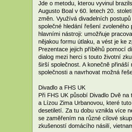
Jde o metodu, kterou vyvinul brazils
Augusto Boal v 60. letech 20. století
změn. Využívá divadelních postupů
společné hledání řešení zvoleného 
hlavními nástroji: umožňuje pracovat 
nějakou formu útlaku, a vést je k
Prezentace jejich příběhů pomocí d
dialog mezi herci s touto životní zku
širší společnost. A konečně přináší
společnosti a navrhovat možná řeše
Divadlo a FHS UK
Při FHS UK působí Divadlo Dvě na 
a Lízou Zima Urbanovou, které tuto 
desetiletí. Za tu dobu vznikla více 
se zaměřením na různé cílové sku
zkušeností domácího násilí, vietna