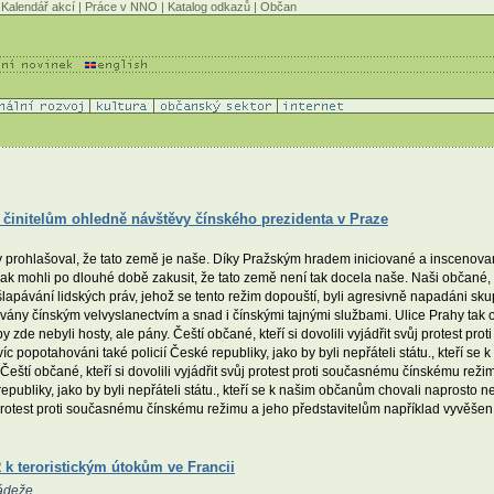
Kalendář akcí
|
Práce v NNO
|
Katalog odkazů
|
Občan
m činitelům ohledně návštěvy čínského prezidenta v Praze
 prohlašoval, že tato země je naše. Díky Pražským hradem iniciované a inscenova
 mohli po dlouhé době zakusit, že tato země není tak docela naše. Naši občané, kteř
apávání lidských práv, jehož se tento režim dopouští, byli agresivně napadáni sk
ány čínským velvyslanectvím a snad i čínskými tajnými službami. Ulice Prahy tak ovl
e nebyli hosty, ale pány. Čeští občané, kteří si dovolili vyjádřit svůj protest pr
víc popotahováni také policií České republiky, jako by byli nepřáteli státu., kteří s
ští občané, kteří si dovolili vyjádřit svůj protest proti současnému čínskému reži
 republiky, jako by byli nepřáteli státu., kteří se k našim občanům chovali naprost
ůj protest proti současnému čínskému režimu a jeho představitelům například vyvěšení
k teroristickým útokům ve Francii
ádeže