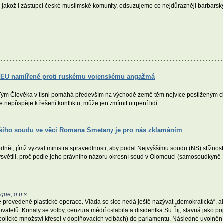
 jakož i zástupci české muslimské komunity, odsuzujeme co nejdůrazněji barbarský
ky EU namířené proti ruskému vojenskému angažmá
ým Člověka v tísni pomáhá především na východě země těm nejvíce postiženým civil
 nepřispěje k řešení konfliktu, může jen zmírnit utrpení lidí.
ššího soudu ve věci Romana Smetany je pro nás zklamáním
ět, jímž vyzval ministra spravedlnosti, aby podal Nejvyššímu soudu (NS) stížnost p
ětlil, proč podle jeho právního názoru okresní soud v Olomouci (samosoudkyně 
gue, o.p.s.
provedené plastické operace. Vláda se sice nedá ještě nazývat „demokratická“, al
vatelů: Konaly se volby, cenzura médií oslabila a disidentka Su Ťij, slavná jako 
olické množství křesel v doplňovacích volbách) do parlamentu. Následné uvolnění 