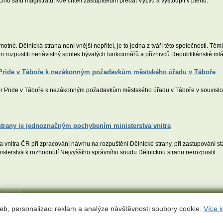
o sálu magistrátu, kde chtěli zastupitelům předat Výzvu a vystoupit v plénu.
motné. Dělnická strana není vnější nepřítel, je to jedna z tváří této společnosti. Tě
 rozpustili nenávistný spolek bývalých funkcionářů a příznivců Republikánské ml
r Pride v Táboře k nezákonným požadavkům městského úřadu v Táboře
er Pride v Táboře k nezákonným požadavkům městského úřadu v Táboře v souvislo
strany je jednoznačným pochybením ministerstva vnitra
nitra ČR při zpracování návrhu na rozpuštění Dělnické strany, při zastupování st
isterstva k rozhodnutí Nejvyššího správního soudu Dělnickou stranu nerozpustit.
í mění svět
ct
eb, personalizaci reklam a analýze návštěvnosti soubory cookie.
Více i
 311 780;
econnect@ecn.cz