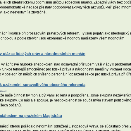
idá jejich idealistickému optimismu určitou sobeckou nuanci. Západní vlády bez obtí
rodemokratické nadace přestaly podporovat aktivity těch aktivistů, kteří před mnoh
 jako neefektivní a zbytečné.
dní koalice při prosazování pravicových reforem. Ty jsou pojaty jako ideologický n
 jednotkou a podle kterých jsou ekonomické hodnoty nadřazeny všem hodnotám
v otázce lidských práv a národnostních menšin
vyjádřit své hluboké znepokojení nad dosavadní přístupem Vaší vlády k problemat
é funkce tehdejší zmocněnec pro lidská práva a národnostní menšiny Michael Kocá
o v posledních měsících sníženo personální obsazení sekce pro lidská práva při úř
k uzákonění spravedlivého obecného referenda
endum
 že naše činnost by mohla být vámi sdílena a podpořena. Jsme skupina nezávislýc
ské skupiny. Co nás ale spojuje, je nespokojenost se současným stavem politické
všech občanů.
 událostem na pražském Magistrátu
tí, kterou pořádalo neformální sdružení Listopadová výzva, se zúčastnilo přes 2