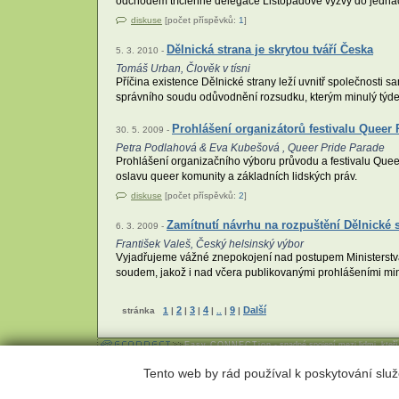
odchodem tříčlenné delegace Listopadové výzvy do jednacíh
diskuse
[počet příspěvků:
1
]
Dělnická strana je skrytou tváří Česka
5. 3. 2010 -
Tomáš Urban, Člověk v tísni
Příčina existence Dělnické strany leží uvnitř společnosti sa
správního soudu odůvodnění rozsudku, kterým minulý týden
Prohlášení organizátorů festivalu Quee
30. 5. 2009 -
Petra Podlahová & Eva Kubešová , Queer Pride Parade
Prohlášení organizačního výboru průvodu a festivalu Que
oslavu queer komunity a základních lidských práv.
diskuse
[počet příspěvků:
2
]
Zamítnutí návrhu na rozpuštění Dělnické 
6. 3. 2009 -
František Valeš, Český helsinský výbor
Vyjadřujeme vážné znepokojení nad postupem Ministerstva v
soudem, jakož i nad včera publikovanými prohlášeními min
2
3
4
9
Další
stránka
1
|
|
|
|
..
|
|
Easy CONNECTion
- snadné spojení mezi lidmi, kteř
Webhosting
,
webdesign
a
publikační systém Toolkit
-
Econne
Tento web by rád používal k poskytování služ
Econnect,o.s.; Českomalínská 23; 160 00 Praha 6; tel: 224