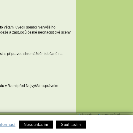
mito větami uvedli soudci Nejvyššího
ádeže a zástupců české neonacistické scény.
sti s přípravou shromáždění občanů na
átu v řízení před Nejvyšším správním
kontakt
mapa stránek
nformací
Nesouhlasím
Souhlasím