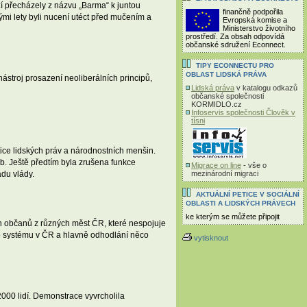
ží přecházely z názvu „Barma“ k juntou
finančně podpořila
ými lety byli nucení utéct před mučením a
Evropská komise a
Ministerstvo životního
prostředí. Za obsah odpovídá
občanské sdružení Econnect.
TIPY ECONNECTU PRO
OBLAST LIDSKÁ PRÁVA
ástroj prosazení neoliberálních principů,
Lidská práva
v katalogu odkazů
občanské společnosti
KORMIDLO.cz
Infoservis společnosti Člověk v
tísni
ice lidských práv a národnostních menšin.
b. Ještě předtím byla zrušena funkce
Migrace on line
- vše o
mezinárodní migraci
adu vlády.
AKTUÁLNÍ PETICE V SOCIÁLNÍ
OBLASTI A LIDSKÝCH PRÁVECH
ke kterým se můžete připojit
h občanů z různých měst ČR, které nespojuje
ho systému v ČR a hlavně odhodlání něco
vytisknout
000 lidí. Demonstrace vyvrcholila