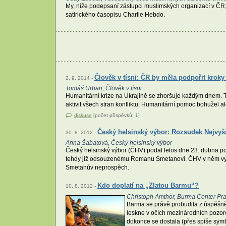
My, níže podepsaní zástupci muslimských organizací v ČR,
satirického časopisu Charlie Hebdo.
Člověk v tísni: ČR by měla podpořit kro
2. 9. 2014 -
Tomáš Urban, Člověk v tísni
Humanitární krize na Ukrajině se zhoršuje každým dnem. T
aktivit všech stran konfliktu. Humanitární pomoc bohužel ale
diskuse
[počet příspěvků:
1
]
Český helsinský výbor: Rozsudek Nejvy
30. 8. 2012 -
Anna Šabatová, Český helsinský výbor
Český helsinský výbor (ČHV) podal letos dne 23. dubna podn
tehdy již odsouzenému Romanu Smetanovi. ČHV v něm vysv
Smetanův neprospěch.
Kdo doplatí na „Zlatou Barmu“?
10. 8. 2012 -
Christoph Amthor, Burma Center Pra
Barma se právě probudila z úspěšně 
leskne v očích mezinárodních pozoro
dokonce se dostala (přes spíše symb