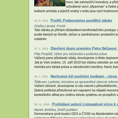
moci, tak zahraniční investory, a př
schválené verzí „Myanmar“ a četné p
kulkami armády a jejichž snahy v exilu jsou nyní hodnoceny
ProAlt: Podporujeme pondělní stávku
10. 6. 2011 -
Ondřej Lánský, ProAlt
Tato stávka je přímým důsledkem konfrontačního postupu vlá
podle kterých je člověk, občan a zaměstnanec produkční
ostatním.
Otevřený dopis premiéru Petru Nečasovi 
21. 1. 2011 -
Filip Pospíšil, Výbor pro občanská a politická práva
Vážený pane předsedo vlády, dovolujeme si tímto dopisem 
Jak je Vám známo, 15. září 2010 byl vládou odvolán ze sv
ministra pro lidská práva a národnostní menšiny. Navíc byl
Nechceme být pouhými loutkami - výzva 
19. 1. 2011 -
Štítkovec Ladislav, Iniciativa za spravedlivé obecné refer
Vážení občané, dovolujeme si vás oslovit s přesvědčením,
žádná politická příslušnost ani napojení na nějaké mocen
konkrétního dělat pro změnu tohoto systému ve prospěch 
Prohlášení autorů Listopadové výzvy k
30. 11. 2010 -
Marek Jehlička, Změň politiku!
Demonstrace proti koalici ODS a ČSSD na Mariánském náměs