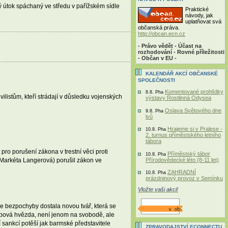
 útok spáchaný ve středu v pařížském sídle
Praktické
návody, jak
uplatňovat svá
občanská práva.
http://obcan.ecn.cz
- Právo vědět - Účast na
rozhodování - Rovné příležitosti
- Občan v EU -
KALENDÁŘ AKCÍ OBČANSKÉ
SPOLEČNOSTI
Komentované prohlídky
8.8. Pha
istům, kteří strádají v důsledku vojenských
výstavy Rostlinná Odysea
Oslava Světového dne
9.8. Pha
lvů
Hrajeme si v Pralese -
10.8. Pha
2. turnus příměstského letního
tábora
ro porušení zákona v trestní věci proti
Příměstský tábor
10.8. Pha
Přírodovědecké léto (8-11 let)
Markéta Langerová) porušil zákon ve
ZAHRADNÍ
10.8. Pha
prázdninový provoz v Semínku
Vložte vaši akci!
e bezpochyby dostala novou tvář, která se
popová hvězda, není jenom na svobodě, ale
sankcí potěší jak barmské představitele
ZPRAVODAJSTVÍ ECONNECTU