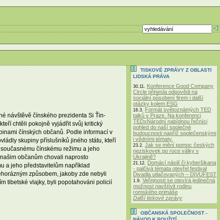
TISKOVÉ ZPRÁVY Z OBLASTI
LIDSKÁ PRÁVA
Konference Good Company
30.11.
Circle přinesla odpovědi na
sociální působení firem i další
otázky kolem ESG
Formát světoznámých TED
16.3.
né návštěvě čínského prezidenta Si Ťin-
talků v Praze. Na konferenci
TEDxNárodní nabídnou řečníci
í chtěli pokojně vyjádřit svůj kritický
pohled do naší společné
upinami čínských občanů. Podle informací v
budoucnosti napříč společenskými
i vědními tématy.
ádly skupiny příslušníků jiného státu, kteří
Jak se mění pomoc českých
23.2.
oti současnému čínskému režimu a jeho
neziskovek po roce války v
Ukrajině?
e k našim občanům chovali naprosto
Domácí násilí či kyberšikana
21.12.
mu a jeho představitelům například
- palčivá témata otevřel festival
o nehorázným způsobem, jakoby zde nebyli
Divadla utlačovaných – DIVUFEST
Veřejnosti se otevírá jedinečná
1.9.
m tibetské vlajky, byli popotahováni policií
možnost navštívit rodinu
romského primáše
Další tiskové zprávy
OBČANSKÁ SPOLEČNOST -
NÁVOD K POUŽITÍ