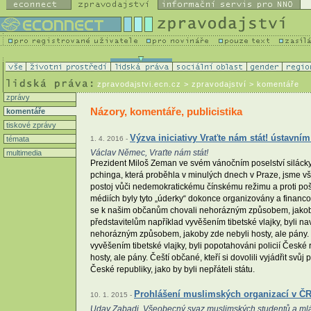
zpravodajstvi.ecn.cz
> zpravodajství > komentáře
zprávy
Názory, komentáře, publicistika
komentáře
tiskové zprávy
Výzva iniciativy Vraťte nám stát! ústavní
témata
1. 4. 2016 -
Václav Němec, Vraťte nám stát!
multimedia
Prezident Miloš Zeman ve svém vánočním poselství silácky
pchinga, která proběhla v minulých dnech v Praze, jsme však
postoj vůči nedemokratickému čínskému režimu a proti pošl
médiích byly tyto „úderky“ dokonce organizovány a financov
se k našim občanům chovali nehorázným způsobem, jakoby zd
představitelům například vyvěšením tibetské vlajky, byli na
nehorázným způsobem, jakoby zde nebyli hosty, ale pány. Če
vyvěšením tibetské vlajky, byli popotahováni policií České
hosty, ale pány. Čeští občané, kteří si dovolili vyjádřit sv
České republiky, jako by byli nepřáteli státu.
Prohlášení muslimských organizací v ČR 
10. 1. 2015 -
Uday Zabadi, Všeobecný svaz muslimských studentů a ml