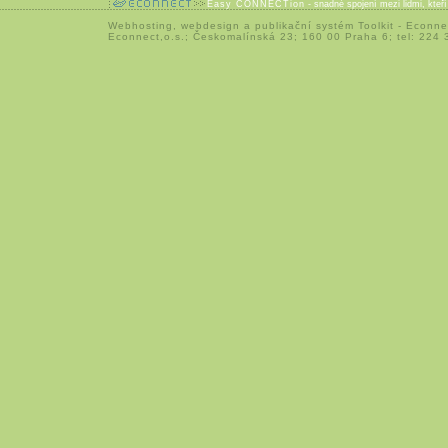
Easy CONNECTion
- snadné spojení mezi lidmi, kteř
Webhosting
,
webdesign
a
publikační systém Toolkit
-
Econne
Econnect,o.s.; Českomalínská 23; 160 00 Praha 6; tel: 224