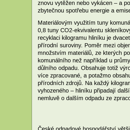
znovu vytěžen nebo vykácen – a po
zbytečnou spotřebu energie a emise 
Materiálovým využitím tuny komunál
0,8 tuny CO2-ekvivalentu skleníkov
recyklaci kilogramu hliníku je dvacet
přírodní suroviny. Poměr mezi ob
množstvím materiálů, ze kterých po
komunálního než například u prům
důlního odpadu. Obsahuje totiž výr
více zpracované, a potažmo obsahuj
přírodních zdrojů. Na každý kilogr
vyhozeného – hliníku připadají dalš
nemluvě o dalším odpadu ze zpraco
České odpadové hospodářství větši