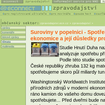
K
zpravodajstvi.ecn.cz
> zpravodajství >
zprávy
Suroviny v popelnici - Spotř
komentáře
ekonomice a její důsledky p
tiskové zprávy
témata
multimedia
Studie Hnutí Duha naz
analyzuje spotřebu p
Podle této studie spo
České republiky zhruba 132 kg mat
spotřebujeme skoro půl miliardy tun
Washingtonský Worldwatch Institute
přírodních zdrojů v moderní ekonom
ráno kamion do vašeho domu doveze
spotřebujete... Před dveřmi bude n