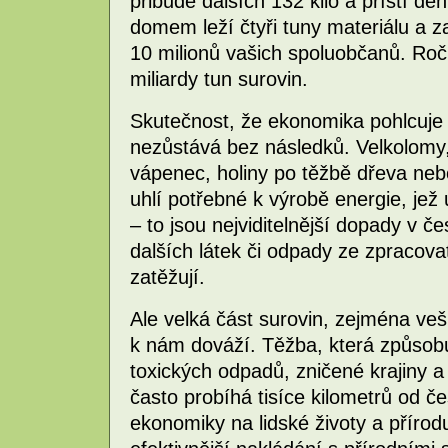
přibude dalších 132 kilo a příští 
domem leží čtyři tuny materiálu a z
10 milionů vašich spoluobčanů. Ro
miliardy tun surovin.
Skutečnost, že ekonomika pohlcuje 
nezůstává bez následků. Velkolomy, 
vápenec, holiny po těžbě dřeva ne
uhlí potřebné k výrobě energie, jež
– to jsou nejviditelnější dopady v če
dalších látek či odpady ze zpracov
zatěžují.
Ale velká část surovin, zejména ve
k nám dováží. Těžba, která způsob
toxických odpadů, zničené krajiny 
často probíhá tisíce kilometrů od 
ekonomiky na lidské životy a přírod