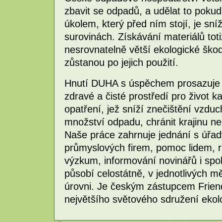
zbavit se odpadů, a udělat to poku
úkolem, který před ním stojí, je sní
surovinách. Získávání materiálů to
nesrovnatelně větší ekologické škod
zůstanou po jejich použití.
Hnutí DUHA s úspěchem prosazuje ek
zdravé a čisté prostředí pro život 
opatření, jež sníží znečištění vzd
množství odpadu, chránit krajinu neb
Naše práce zahrnuje jednání s úřady
průmyslových firem, pomoc lidem, 
výzkum, informování novinářů i spo
působí celostátně, v jednotlivých m
úrovni. Je českým zástupcem Friends
největšího světového sdružení ekol