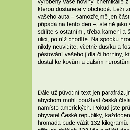
vyrobeny vaše noviny, chemikálie z
kterou dostanete v obchodě. Leží zd
vašeho auta – samozřejmě jen část, 
připadá na tento den –, stejně jako
sdílíte s ostatními, třeba kameni a 
ulici, po níž chodíte. Na spodku hr
nikdy neuvidíte, včetně dusíku a fo
pěstování vašeho jídla či horniny, k
dostal ke kovům a dalším nerostům
Dále už původní text jen parafrázuj
abychom mohli používat česká čísl
namísto amerických. Pokud jste pr
obyvatel České republiky, každoden
hromada bude vážit 132 kilogramů. 