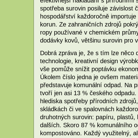
efektivnější nakládání s přírodním
spotřeba surovin posiluje závislos
hospodářství každoročně importuje p
korun. Ze zahraničních zdrojů pokr
ropy používané v chemickém průmys
dodávky kovů, většinu surovin pro 
Dobrá zpráva je, že s tím lze něco 
technologie, kreativní design výrob
vše pomůže snížit poptávku ekonom
Úkolem číslo jedna je ovšem materi
představuje komunální odpad. Na p
tvoří jen asi 13 % českého odpadu
hlediska spotřeby přírodních zdroj
skládkách či ve spalovnách každoroč
druhotných surovin: papíru, plastů, 
dalších. Skoro 87 % komunálního o
kompostováno. Každý využitelný, al