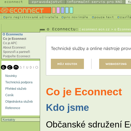
K
[
econnect.ecn.cz
> o Econnec
O Econnectu
Co je Econnect
Co je APC
About Econnect
Sponzoři a partneři
Podpořte Econnect
Novinky
Technická podpora
Co je Econnect
Přehled služeb
Ceník
Objednávka služeb
Kdo jsme
Reference
Kontakty
Občanské sdružení E