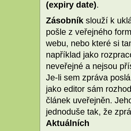
(expiry date)
.
Zásobník
slouží k ukl
pošle z veřejného for
webu, nebo které si ta
například jako rozprac
neveřejné a nejsou př
Je-li sem zpráva posl
jako editor sám rozho
článek uveřejněn. Jeh
jednoduše tak, že zpr
Aktuálních