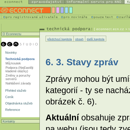
K
[
econnect.ecn.cz
> t
O Econnectu
předchozí kapitola
obsah
další kapitola
Novinky
6. 3. Stavy zpráv
Technická podpora
Můj koutek
Podpora (Nejčastěji
kladené otázky)
Změny a poruchy
Zprávy mohou být umís
serverů
Nahlášení závady
kategorií - ty se nachá
Přehled služeb
Ceník
obrázek č. 6).
Objednávka služeb
Reference
Aktuální
obsahuje zprá
Kontakty
na webu (jsou tedy zve