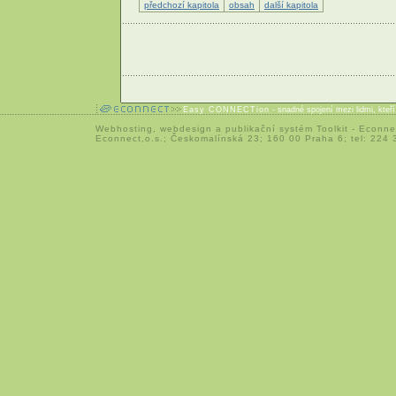
předchozí kapitola
obsah
další kapitola
Easy CONNECTion
- snadné spojení mezi lidmi, kteř
Webhosting
,
webdesign
a
publikační systém Toolkit
-
Econne
Econnect,o.s.; Českomalínská 23; 160 00 Praha 6; tel: 224