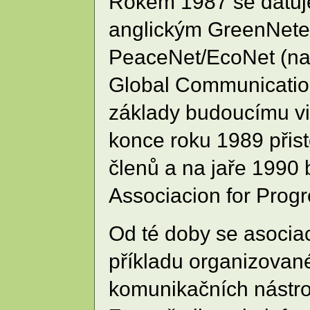
Rokem 1987 se datuj
anglickým GreenNete
PeaceNet/EcoNet (nazý
Global Communication
základy budoucímu vi
konce roku 1989 přist
členů a na jaře 1990 
Associacion for Prog
Od té doby se asociac
příkladu organizované
komunikačních nástro