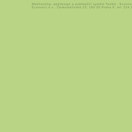
Webhosting
,
webdesign
a
publikační systém Toolkit
-
Econne
Econnect,o.s.; Českomalínská 23; 160 00 Praha 6; tel: 224