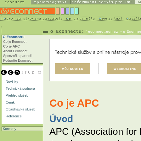
K
[
econnect.ecn.cz
> o Econnec
O Econnectu
Co je Econnect
Co je APC
About Econnect
Sponzoři a partneři
Podpořte Econnect
Novinky
Technická podpora
Přehled služeb
Co je APC
Ceník
Objednávka služeb
Úvod
Reference
APC (Association for
Kontakty