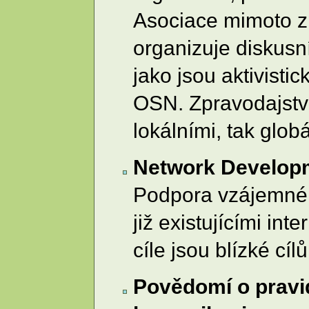
Asociace mimoto zp
organizuje diskusn
jako jsou aktivisti
OSN. Zpravodajství
lokálními, tak glob
Network Develop
Podpora vzájemné 
již existujícími int
cíle jsou blízké cí
Povědomí o pravi