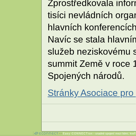
Zprostředkovala info
tisíci nevládních orga
hlavních konferencíc
Navíc se stala hlavn
služeb neziskovému s
summit Země v roce 1
Spojených národů.
Stránky Asociace pr
Easy CONNECTion
- snadné spojení mezi lidmi, kteř