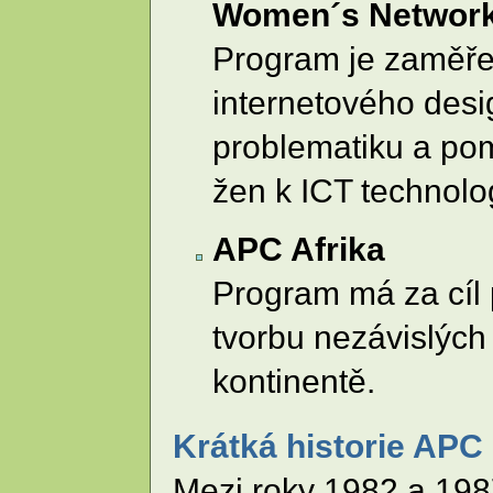
Women´s Network
Program je zaměře
internetového desi
problematiku a pom
žen k ICT technolo
APC Afrika
Program má za cíl
tvorbu nezávislých 
kontinentě.
Krátká historie APC
Mezi roky 1982 a 198