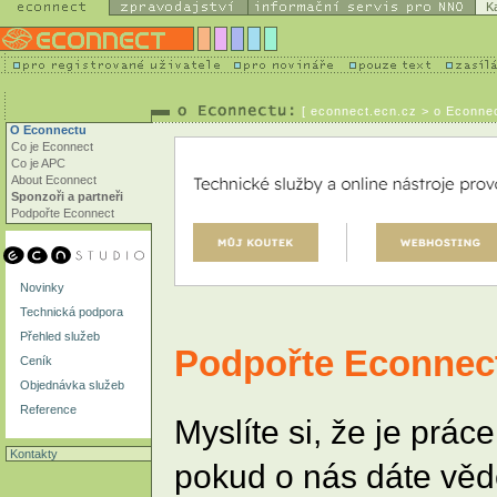
K
[
econnect.ecn.cz
> o Econnec
O Econnectu
Co je Econnect
Co je APC
About Econnect
Sponzoři a partneři
Podpořte Econnect
Novinky
Technická podpora
Přehled služeb
Podpořte Econnec
Ceník
Objednávka služeb
Reference
Myslíte si, že je pr
Kontakty
pokud o nás dáte věd