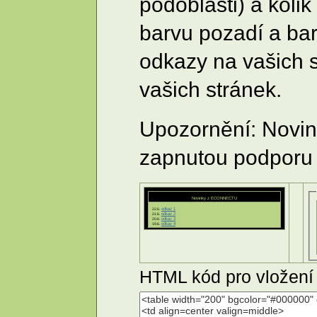
podoblasti) a koli
barvu pozadí a bar
odkazy na vašich 
vašich stránek.
Upozornění: Novin
zapnutou podporu 
Novinky z ECONNECTU
odkaz 1
22.6.
odkaz 2
21.6.
odkaz 3
20.6.
odkaz 4
19.6.
HTML kód pro vložení 