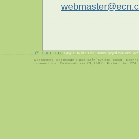
webmaster@ecn.c
Easy CONNECTion
- snadné spojení mezi lidmi, kteř
Webhosting
,
webdesign
a
publikační systém Toolkit
-
Econne
Econnect,o.s.; Českomalínská 23; 160 00 Praha 6; tel: 224