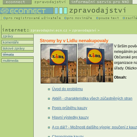
zpravodajstvi.ecn.cz
> zpravodajství >
zprávy
Stromy by v Lidlu nenakupovaly
komentáře
V širším pově
tiskové zprávy
nelegálním po
témata
Občanské prot
multimedia
organizace na
úřady. Otázkou
Obsah:
Úvod do problému
Aktéři - charakteristika všech zúčastněných stran
Popis průběhu kauzy
Hlavní výsledky kauzy
A co dál? - Možnosti dalšího vývoje; poučení z kau
Chronologie kauzy