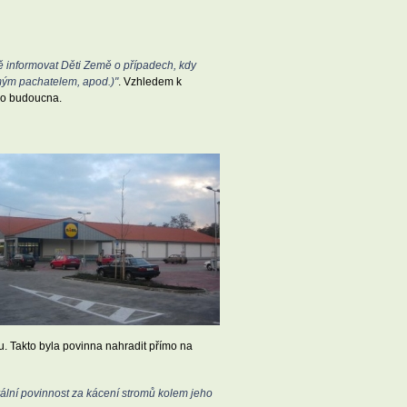
ě informovat Děti Země o případech, kdy
ámým pachatelem, apod.)"
. Vzhledem k
 do budoucna.
. Takto byla povinna nahradit přímo na
ální povinnost za kácení stromů kolem jeho