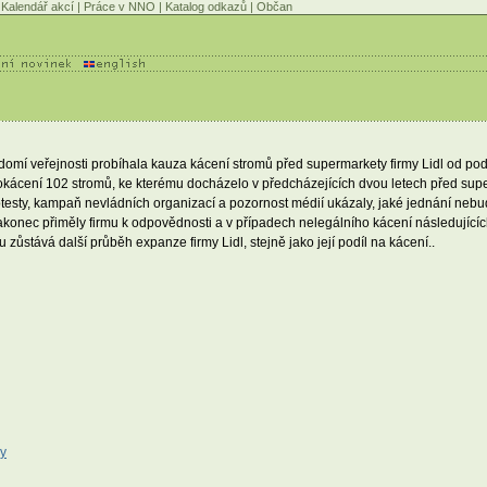
Kalendář akcí
|
Práce v NNO
|
Katalog odkazů
|
Občan
domí veřejnosti probíhala kauza kácení stromů před supermarkety firmy Lidl od p
kácení 102 stromů, ke kterému docházelo v předcházejících dvou letech před supe
esty, kampaň nevládních organizací a pozornost médií ukázaly, jaké jednání nebud
konec přiměly firmu k odpovědnosti a v případech nelegálního kácení následujícíc
 zůstává další průběh expanze firmy Lidl, stejně jako její podíl na kácení..
zy