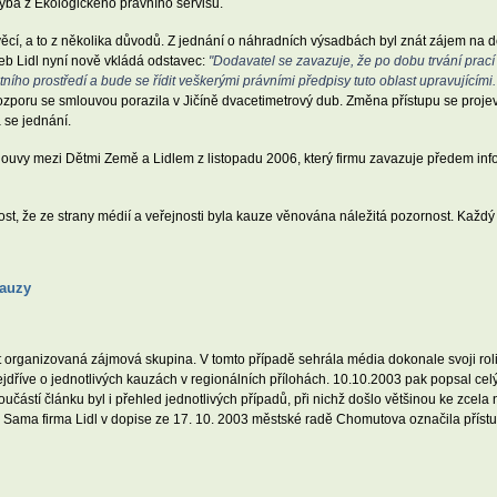
hyba z Ekologického právního servisu.
věcí, a to z několika důvodů. Z jednání o náhradních výsadbách byl znát zájem na 
eb Lidl nyní nově vkládá odstavec:
"Dodavatel se zavazuje, že po dobu trvání prací
ího prostředí a bude se řídit veškerými právními předpisy tuto oblast upravujícími.
rozporu se smlouvou porazila v Jičíně dvacetimetrový dub. Změna přístupu se projevil
se jednání.
mlouvy mezi Dětmi Země a Lidlem z listopadu 2006, který firmu zavazuje předem in
t, že ze strany médií a veřejnosti byla kauze věnována náležitá pozornost. Každý 
kauzy
 organizovaná zájmová skupina. V tomto případě sehrála média dokonale svoji roli
nejdříve o jednotlivých kauzách v regionálních přílohách. 10.10.2003 pak popsal ce
učástí článku byl i přehled jednotlivých případů, při nichž došlo většinou ke zcel
 Sama firma Lidl v dopise ze 17. 10. 2003 městské radě Chomutova označila přístu