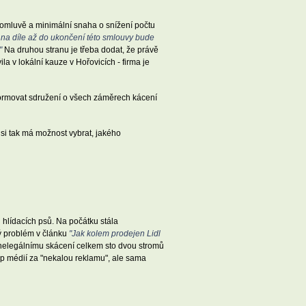
domluvě a minimální snaha o snížení počtu
 na díle až do ukončení této smlouvy bude
"
Na druhou stranu je třeba dodat, že právě
a v lokální kauze v Hořovicích - firma je
formovat sdružení o všech záměrech kácení
si tak má možnost vybrat, jakého
 hlídacích psů. Na počátku stála
lý problém v článku
"Jak kolem prodejen Lidl
a nelegálnímu skácení celkem sto dvou stromů
p médií za "nekalou reklamu", ale sama