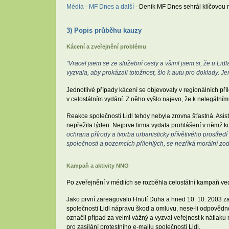
Média - MF Dnes a další
- Deník MF Dnes sehrál klíčovou r
3) Popis průběhu kauzy
Kácení a zveřejnění problému
"Vracel jsem se ze služební cesty a všiml jsem si, že u Lidla
vyzvala, aby prokázali totožnost, šlo k autu pro doklady. Je
Jednotlivé případy kácení se objevovaly v regionálních p
v celostátním vydání. Z něho vyšlo najevo, že k nelegální
Reakce společnosti Lidl tehdy nebyla zrovna šťastná. Asist
nepřežila týden. Nejprve firma vydala prohlášení v němž k
ochrana přírody a tvorba urbanisticky přívětivého prostřed
společnosti a pozemcích přilehlých, se nezříká morální zo
Kampaň a aktivity NNO
Po zveřejnění v médiích se rozběhla celostátní kampaň v
Jako první zareagovalo Hnutí Duha a hned 10. 10. 2003 za
společnosti Lidl nápravu škod a omluvu, nese-li odpovědno
označil případ za velmi vážný a vyzval veřejnost k nátlaku
pro zasílání protestního e-mailu společnosti Lidl.