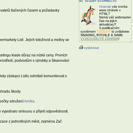
SLUŽBY ECONNECTU
Unavuje
vás tvorba
davatelů tlačených časem a požadavky
www stránek v
HTML?
Nemá váš webmaster
čas
na jejich
aktualizaci?
S publikačním
systémem
TOOLKIT
to zvládnete
SNADNO, RYCHLE A SAMI:
VYZKOUŠEJTE ZDARMA
!
rmarkety Lidl. Jejich totožnost a motivy se
vytisknout
ketingu klade důraz na nízké ceny. Prvních
prostředí, podvodům s výrobky a šikanování
 kdy zástupci Lidlu odmítali komunikovat s
náhradu škody.
obočky sdružení
Arnika
.
y vyjednalo smlouvu o přijetí odpovědnosti.
nizace z jednotlivých měst, zejména Zač