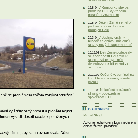
V Rumburku stavba
12.8.04
prodejny LIDL vyvrcholila
trestním oznámením
Dětem Země se nelíbí
10.8.04
podivné kácení dřevin u
prodejen Lidlu
V Budějovicích i v
25.3.04
Krnově se obávají následků
stavby nových supermarketů
Děti Země podepsaly
19.12.03
se společností Lidl smlouvu,
starostové by nyní měli
dohlédnout na její plnění ve
svém městě
Občané vzpomínali na
29.10.03
lípu, kterou neznámý vandal
porazil
Nelegálně pokácené
10.10.03
stromy - podezřelá je
sledně se problémem začalo zabývat sdružení
společnost LIDL
O AUTORECH
dií vyjádřily ostrý protest a proběhl bojkot
Michal Štingl
vinnost vysadit desetinásobek poražených
Autor je redaktorem Econnectu pro
oblast životní prostředí.
 zavazuje firmu, aby sama oznamovala Dětem