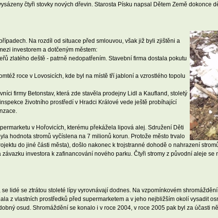
 vysázeny čtyři stovky nových dřevin. Starosta Písku napsal Dětem Země dokonce d
ípadech. Na rozdíl od situace před smlouvou, však již byli zjištěni a
é mezi investorem a dotčeným městem:
keřů zlatého deště - patrně nedopatřením. Stavební firma dostala pokutu
též roce v Lovosicích, kde byl na místě tří jabloní a vzrostlého topolu
íci firmy Betonstav, která zde stavěla prodejny Lidl a Kaufland, stoletý
nspekce životního prostředí v Hradci Králové vede ještě probíhající
enzace.
rmarketu v Hořovicích, kterému překážela lipová alej. Sdružení Děti
a hodnota stromů vyčíslena na 7 milionů korun. Protože město trvalo
 projektu do jiné části města), došlo nakonec k trojstranné dohodě o nahrazení str
ávazku investora k zafinancování nového parku. Čtyři stromy z původní aleje se n
, se lidé se ztrátou stoleté lípy vyrovnávají dodnes. Na vzpomínkovém shromážděn
la z vlastních prostředků před supermarketem a v jeho nejbližším okolí vysadit os
dobný osud. Shromáždění se konalo i v roce 2004, v roce 2005 pak byl za účasti n