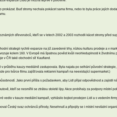
tože expanze Lidlu je možná teprve v polovině.
o prokázat. Buď stromy nechala pokácet sama firma, nebo to byla práce jejích do
lamu.
známých dřevorubců, kteří se v letech 2002 a 2003 rozhodli kácet stromy před supe
hodní strategii rychlé expanze na již zavedené trhy, nízkou kulturu prodeje a v mar
rovozuje kolem 160. V Evropě má špatnou pověst kvůli neohleduplnosti k životnímu 
je v ČR také obchodní síť Kaufland.
idl v průběhu kauzy mediálně zastupovala. Byla najata po selhání původní strategie,
kde pro tvůrce filmu zajišťovala reklamní kampaň na neexistující supermarket.)
ůsobností. Jako první přišla s požadavkem, aby Lidl přijal odpovědnost a zajistil 
tově, kteří se nesmířili se ztrátou stoleté lípy. Akce probíhaly za podpory místní p
eré vedlo v kauze mediální kampaň, vyhlásilo bojkot prodejen Lidl a s vedením firm
poval Český svaz ochránců přírody, Nesehnutí a připojily se i místní nevládní orga