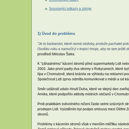
Související odkazy a zdroje
1) Úvod do problému
"Je to barbarství, které nemá obdoby, protože pachatel pok
člověku ruku a namočit ji v kopici hnoje, aby se tam ještě d
prostředí Miloslav Šatra.
K "záhadnému" kácení stromů před supermarkety Lidl nebo n
2003. Jako první padly dva stromy v Rokycanech, které by
lípa v Chomutově, která bránila ve výhledu na reklamní pou
Společnost Lidl zprvu odmítla komunikovat s médii a od ká
Směr událostí udalo Hnutí Duha, které ve stejný den zveř
Arnika, které podpořilo aktivity místních občanů v Chomutov
Proti praktikám svévolného ničení často velmi vzácných str
prodejen Lidl. Vyústěním byl podpis smlouvy mezi Dětmi Z
stromů.
Problémy s kácením stromů však v menším měřítku následova