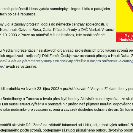
lamní společností Ideas vydala samolepky s logem Lidlu a padajícím
tech po celé republice.
y Lidl a zaslaly protestní dopis do německé centrály společnosti. K
Nesehnutí, Oživení, Rosa, Calla, Přátelé přírody a ZAČ Market. V rámci
2. 10. 2003 v Praze na náměstí Míru infostánek, kde mohli občané
 Mediální prezentace neziskových organizací protestujících proti kácení stromů pře
ch organizací - nejčastěji Děti Země, Český svaz ochránců přírody a Hnutí Duha. Z
ů a dřevin před markety firmy Lidl poskytly příležitost jak pro občanské iniciativy, 
ie,"
uvádí se ve zprávě.
idl proběhla ve čtvrtek 23. října 2003 v pražské kavárně Velryba. Základní body p
Sedmihorky u Turnova a trvalo přes čtyři hodiny. Aktivisté museli vycházet ze skut
Lidl musel situaci vyřešit a v podstatě nic jiného než přijmout morální odpovědn
jně jako podmínky pro vysazení stromů a závazek důsledné ochrany dřevin. Smlouv
děli aktivisté Dětí Země na základě informací od Lidlu, od jednotlivých odborů živ
edepsaného počtu stromů, podepsaný zástupci příslušného odboru životního prostřed