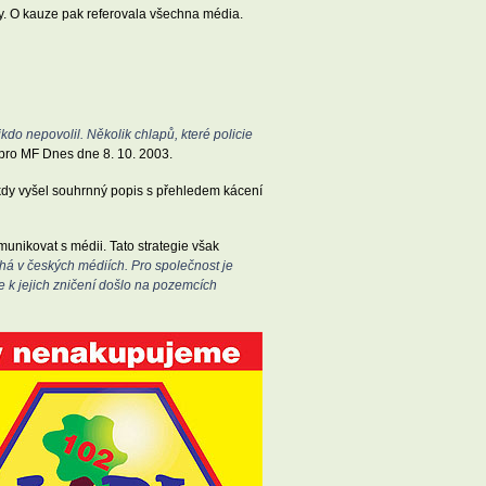
y. O kauze pak referovala všechna média.
nikdo nepovolil. Několik chlapů, které policie
pro MF Dnes dne 8. 10. 2003.
 kdy vyšel souhrnný popis s přehledem kácení
munikovat s médii. Tato strategie však
íhá v českých médiích. Pro společnost je
že k jejich zničení došlo na pozemcích