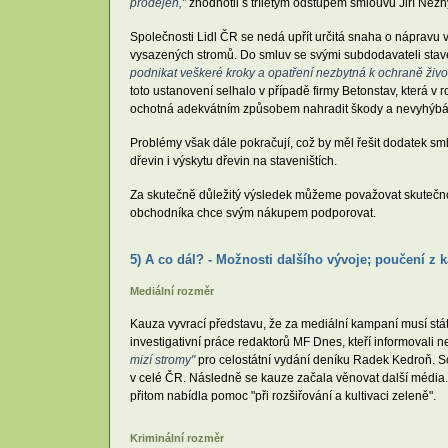
prodejen,"
zhodnotil s tříletým odstupem smlouvu Jiří Nez
Společnosti Lidl ČR se nedá upřít určitá snaha o nápravu 
vysazených stromů. Do smluv se svými subdodavateli stav
podnikat veškeré kroky a opatření nezbytná k ochraně životn
toto ustanovení selhalo v případě firmy Betonstav, která v 
ochotná adekvátním způsobem nahradit škody a nevyhýbá 
Problémy však dále pokračují, což by měl řešit dodatek s
dřevin i výskytu dřevin na staveništích.
Za skutečně důležitý výsledek můžeme považovat skutečnos
obchodníka chce svým nákupem podporovat.
5) A co dál? - Možnosti dalšího vývoje; poučení z 
Mediální rozměr
Kauza vyvrací představu, že za mediální kampaní musí stát
investigativní práce redaktorů MF Dnes, kteří informovali 
mizí stromy"
pro celostátní vydání deníku Radek Kedroň. So
v celé ČR. Následně se kauze začala věnovat další média.
přitom nabídla pomoc "při rozšiřování a kultivaci zeleně".
Kriminální rozměr