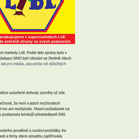
d markety Lidl. Podle této zprávy bylo v
ástupci NNO byli citováni ve čtvrtině všech
tak pro média, aby plnily roli důležitých
osléze uzavřené dohody zazněly už zde.
ečnosti, že není v jejich možnostech
ost mu ani nezbývalo. Hlavní požadavek na
u podepsala tehdejší předsedkyně Dětí
otního prostředí a osobní prohlídky. Ke
í a firmy, která výsadbu zajišťovala.