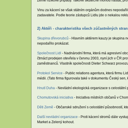
Země rizikové případy. Takové skutečně mohou nastat, pro
Vinu za kácení se však státním orgánům dodnes nepodařil
zadavatele. Podle teorie zástupců Lidlu jde o nekalou rek
2) Aktéři - charakteristika všech zúčastněných stran
Skupina dřevorubců
- Hlavním aktérem kauzy je skupina ne
nepodařilo prokázat.
Společnost Lidl
- Nadnárodní firma, která má agresivní obc
čtrnáct prodejen otevřela v červnu 2003, nyní jich v ČR p
zaměstnanců. Vlastník společnosti Dieter Schwarz provozu
Protokol Service
- Public relations agentura, která firmu L
médii. (Tato firma figurovala také v dokumentu Český sen, 
Hnutí Duha
- Nevládní ekologická organizace s celostátní p
Chomutovská iniciativa
- Iniciativa místních občanů v Chomu
Děti Země
- Občanské sdružení s celostátní působností, kt
Další nevládní organizace
- Proti kácení stromů dále vystu
Market a Zelený kohout.