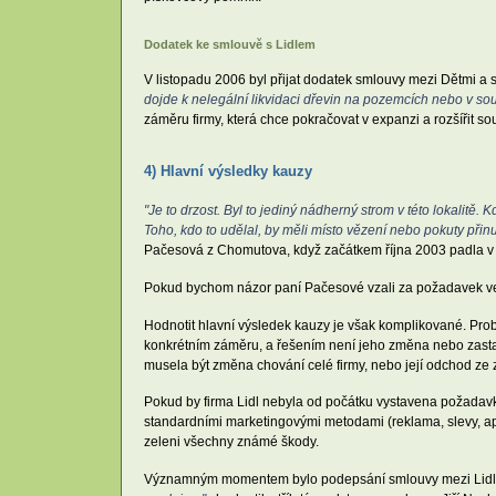
Dodatek ke smlouvě s Lidlem
V listopadu 2006 byl přijat dodatek smlouvy mezi Dětmi a 
dojde k nelegální likvidaci dřevin na pozemcích nebo v so
záměru firmy, která chce pokračovat v expanzi a rozšířit 
4) Hlavní výsledky kauzy
"Je to drzost. Byl to jediný nádherný strom v této lokalitě.
Toho, kdo to udělal, by měli místo vězení nebo pokuty přinu
Pačesová z Chomutova, když začátkem října 2003 padla v je
Pokud bychom názor paní Pačesové vzali za požadavek veře
Hodnotit hlavní výsledek kauzy je však komplikované. Prob
konkrétním záměru, a řešením není jeho změna nebo zastav
musela být změna chování celé firmy, nebo její odchod ze z
Pokud by firma Lidl nebyla od počátku vystavena požadavk
standardními marketingovými metodami (reklama, slevy, ap
zeleni všechny známé škody.
Významným momentem bylo podepsání smlouvy mezi Lid