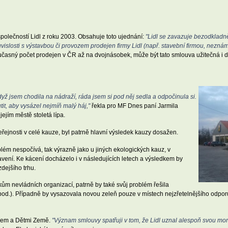
společností Lidl z roku 2003. Obsahuje toto ujednání:
"Lidl se zavazuje bezodkladn
uvislosti s výstavbou či provozem prodejen firmy Lidl (např. stavební firmou, nezn
současný počet prodejen v ČR až na dvojnásobek, může být tato smlouva užitečná i
 Když jsem chodila na nádraží, ráda jsem si pod něj sedla a odpočinula si.
tit, aby vysázel nejmíň malý háj,"
řekla pro MF Dnes paní Jarmila
jím městě stoletá lípa.
jnosti v celé kauze, byl patrně hlavní výsledek kauzy dosažen.
lém nespočívá, tak výrazně jako u jiných ekologických kauz, v
ení. Ke kácení docházelo i v následujících letech a výsledkem by
dejšího trhu.
ům nevládních organizací, patrně by také svůj problém řešila
od.). Případně by vysazovala novou zeleň pouze v místech nejzřetelnějšího odporu
lem a Dětmi Země.
"Význam smlouvy spatřuji v tom, že Lidl uznal alespoň svou mor