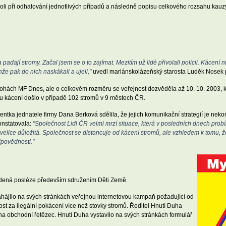
oli při odhalování jednotlivých případů a následně popisu celkového rozsahu kauz
 padají stromy. Začal jsem se o to zajímat. Mezitím už lidé přivolali policii. Kácení 
nže pak do nich naskákali a ujeli,"
uvedl mariánskolázeňský starosta Luděk Nosek 
řílohách MF Dnes, ale o celkovém rozměru se veřejnost dozvěděla až 10. 10. 2003,
mu kácení došlo v případě 102 stromů v 9 městech ČR.
entka jednatele firmy Dana Berková sdělila, že jejich komunikační strategií je neko
onstatovala:
"Společnost Lidl ČR velmi mrzí situace, která v posledních dnech prob
í velice důležitá. Společnost se distancuje od kácení stromů, ale vzhledem k tomu, 
dpovědnosti."
edená posléze především sdružením Děti Země.
hájilo na svých stránkách veřejnou internetovou kampaň požadující od
st za ilegální pokácení více než stovky stromů. Ředitel Hnutí Duha
 na obchodní řetězec. Hnutí Duha vystavilo na svých stránkách formulář