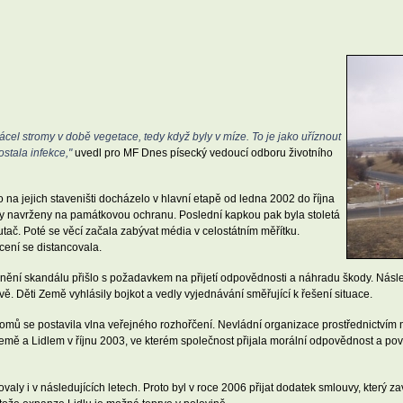
ácel stromy v době vegetace, tedy když byly v míze. To je jako uříznout
ostala infekce,"
uvedl pro MF Dnes písecký vedoucí odboru životního
a jejich staveništi docházelo v hlavní etapě od ledna 2002 do října
ly navrženy na památkovou ochranu. Poslední kapkou pak byla stoletá
tač. Poté se věcí začala zabývat média v celostátním měřítku.
cení se distancovala.
ejnění skandálu přišlo s požadavkem na přijetí odpovědnosti a náhradu škody. Ná
ě. Děti Země vyhlásily bojkot a vedly vyjednávání směřující k řešení situace.
omů se postavila vlna veřejného rozhořčení. Nevládní organizace prostřednictvím mé
emě a Lidlem v říjnu 2003, ve kterém společnost přijala morální odpovědnost a po
ly i v následujících letech. Proto byl v roce 2006 přijat dodatek smlouvy, který