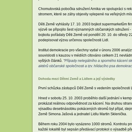
Chomutovská pobočka sdružení Arnika ve spolupráci s rek
stromem, které se záhy objevily vylepené na veřejných mís
Děti Země vyhlásily 17. 10. 2003 bojkot supermarketům firm
výzvě se připojilo šest významných občanských sdružení - 
bojkotu pořádaly Děti Země od pondělí 20. 10. do středy 2
podepisovat výzvu určenou společnosti Lidl.
Institut demokracie pro všechny vydal v únoru 2006 analýzu
souvislosti s kauzou v médiích citováno celkem 21 nevládní
vyšlých článků.
"Případy nelegálního a sporného kácení strom
aktérů občanské společnosti a tzv. hlídacího psa demokrac
Dohoda mezi Dětmi Země a Lidlem a její výsledky
První schůzka zástupců Dětí Země s vedením společnosti L
Hned v sobotu 25. 10. 2003 proběhlo další jednání v kempu 
prokázat reálnou odpovědnost za kácení. Na druhou stranu 
výsadbu desetinásobku pokácených stromů byl přijat, ste
Země Simona Jašová a jednatel Lidlu Martin Sklenička.
Během roku 2004 bylo vysázeno 1000 stromů. Kontrolu prová
každé lokalitě byl sepsán předávací protokol o výsadbě př