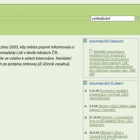
SOUVISEJÍCÍ ODKAZY
odzimu 2003, kdy média poprvé informovala o
Mediální prezentace
rmarkety Lidl v devíti městech ČR.
neziskových organizací
e ve vztahu k zeleni tolerováno. Nevládní
protestujících proti kácení
stromů před markety Lidl -
h po podpisu smlouvy již účinně zasahují
analýza Institutu demokracie
pro všechny (soubor doc, 600
kB)
SOUVISEJÍCÍ ČLÁNKY
Evropské nevládní
3.11.06
organizace vyzývají Lidl k
odpovědnosti
Stromy před Lidlem stále
3.4.06
nejsou v bezpečí
Stromy v Lovosicích
21.10.04
byly kvůli reklamě firmy LIDL
pokáceny
Městský úřad v
24.8.04
Lovosicích povolil kácení
stromů kvůli Lidlu