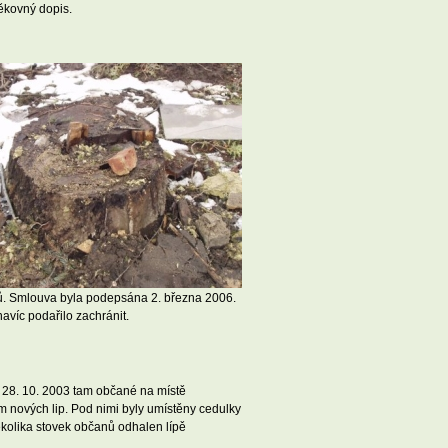
ěkovný dopis.
omů. Smlouva byla podepsána 2. března 2006.
avíc podařilo zachránit.
í 28. 10. 2003 tam občané na místě
m nových lip. Pod nimi byly umístěny cedulky
ěkolika stovek občanů odhalen lípě