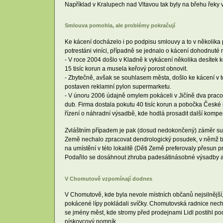
Například v Kralupech nad Vltavou tak byly na břehu řeky
Smlouva pomohla, ale problémy pokračují
Ke kácení docházelo i po podpisu smlouvy a to v několika př
potrestáni viníci, případně se jednalo o kácení dohodnut
- V roce 2004 došlo v Kladně k vykácení několika desítek 
15 tisíc korun a musela keřový porost obnovit.
- Zbytečně, avšak se souhlasem města, došlo ke kácení v tom
postaven reklamní pylon supermarketu.
- V únoru 2006 údajně omylem pokáceli v Jičíně dva pracovn
dub. Firma dostala pokutu 40 tisíc korun a pobočka České i
řízení o náhradní výsadbě, kde hodlá prosadit další komp
Zvláštním případem je pak (dosud nedokončený) záměr supe
Země nechalo zpracovat dendrologický posudek, v němž byl
na umístění v této lokalitě (Děti Země preferovaly přesun
Podařilo se dosáhnout zhruba padesátinásobné výsadby a z
V Chomutově vzpomínají dodnes
V Chomutově, kde byla nevole místních občanů nejsilnější
pokácené lípy pokládali svíčky. Chomutovská radnice necha
se jmény měst, kde stromy před prodejnami Lidl postihl po
pískovcový pomník.