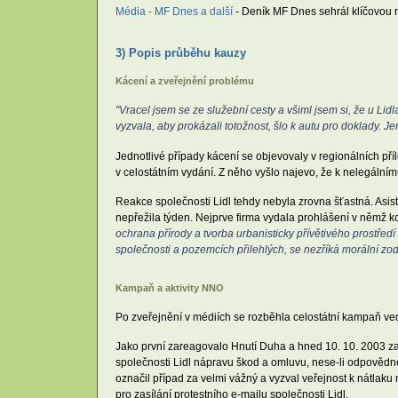
Média - MF Dnes a další
- Deník MF Dnes sehrál klíčovou r
3) Popis průběhu kauzy
Kácení a zveřejnění problému
"Vracel jsem se ze služební cesty a všiml jsem si, že u Lidla
vyzvala, aby prokázali totožnost, šlo k autu pro doklady. Je
Jednotlivé případy kácení se objevovaly v regionálních p
v celostátním vydání. Z něho vyšlo najevo, že k nelegální
Reakce společnosti Lidl tehdy nebyla zrovna šťastná. Asist
nepřežila týden. Nejprve firma vydala prohlášení v němž k
ochrana přírody a tvorba urbanisticky přívětivého prostřed
společnosti a pozemcích přilehlých, se nezříká morální zo
Kampaň a aktivity NNO
Po zveřejnění v médiích se rozběhla celostátní kampaň v
Jako první zareagovalo Hnutí Duha a hned 10. 10. 2003 za
společnosti Lidl nápravu škod a omluvu, nese-li odpovědno
označil případ za velmi vážný a vyzval veřejnost k nátlaku
pro zasílání protestního e-mailu společnosti Lidl.