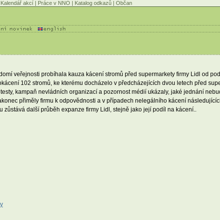
Kalendář akcí
|
Práce v NNO
|
Katalog odkazů
|
Občan
domí veřejnosti probíhala kauza kácení stromů před supermarkety firmy Lidl od p
kácení 102 stromů, ke kterému docházelo v předcházejících dvou letech před supe
esty, kampaň nevládních organizací a pozornost médií ukázaly, jaké jednání nebud
konec přiměly firmu k odpovědnosti a v případech nelegálního kácení následujícíc
 zůstává další průběh expanze firmy Lidl, stejně jako její podíl na kácení..
zy