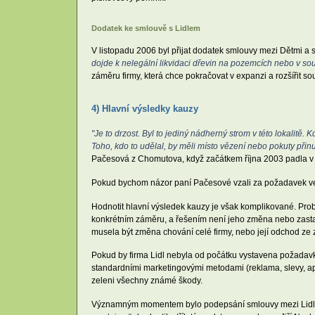
Dodatek ke smlouvě s Lidlem
V listopadu 2006 byl přijat dodatek smlouvy mezi Dětmi a 
dojde k nelegální likvidaci dřevin na pozemcích nebo v so
záměru firmy, která chce pokračovat v expanzi a rozšířit 
4) Hlavní výsledky kauzy
"Je to drzost. Byl to jediný nádherný strom v této lokalitě.
Toho, kdo to udělal, by měli místo vězení nebo pokuty přinu
Pačesová z Chomutova, když začátkem října 2003 padla v je
Pokud bychom názor paní Pačesové vzali za požadavek veře
Hodnotit hlavní výsledek kauzy je však komplikované. Prob
konkrétním záměru, a řešením není jeho změna nebo zastav
musela být změna chování celé firmy, nebo její odchod ze z
Pokud by firma Lidl nebyla od počátku vystavena požadavk
standardními marketingovými metodami (reklama, slevy, ap
zeleni všechny známé škody.
Významným momentem bylo podepsání smlouvy mezi Lid