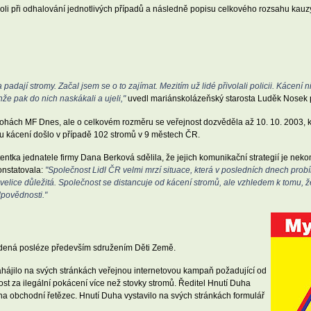
oli při odhalování jednotlivých případů a následně popisu celkového rozsahu kauz
 padají stromy. Začal jsem se o to zajímat. Mezitím už lidé přivolali policii. Kácení 
nže pak do nich naskákali a ujeli,"
uvedl mariánskolázeňský starosta Luděk Nosek 
řílohách MF Dnes, ale o celkovém rozměru se veřejnost dozvěděla až 10. 10. 2003,
mu kácení došlo v případě 102 stromů v 9 městech ČR.
entka jednatele firmy Dana Berková sdělila, že jejich komunikační strategií je neko
onstatovala:
"Společnost Lidl ČR velmi mrzí situace, která v posledních dnech prob
í velice důležitá. Společnost se distancuje od kácení stromů, ale vzhledem k tomu, 
dpovědnosti."
edená posléze především sdružením Děti Země.
hájilo na svých stránkách veřejnou internetovou kampaň požadující od
st za ilegální pokácení více než stovky stromů. Ředitel Hnutí Duha
 na obchodní řetězec. Hnutí Duha vystavilo na svých stránkách formulář