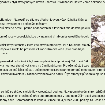
 vysázeny čtyři stovky nových dřevin. Starosta Písku napsal Dětem Země dokonce d
ípadech. Na rozdíl od situace před smlouvou, však již byli zjištěni a
é mezi investorem a dotčeným městem:
keřů zlatého deště - patrně nedopatřením. Stavební firma dostala pokutu
též roce v Lovosicích, kde byl na místě tří jabloní a vzrostlého topolu
íci firmy Betonstav, která zde stavěla prodejny Lidl a Kaufland, stoletý
nspekce životního prostředí v Hradci Králové vede ještě probíhající
enzace.
rmarketu v Hořovicích, kterému překážela lipová alej. Sdružení Děti
a hodnota stromů vyčíslena na 7 milionů korun. Protože město trvalo
 projektu do jiné části města), došlo nakonec k trojstranné dohodě o nahrazení str
ávazku investora k zafinancování nového parku. Čtyři stromy z původní aleje se n
, se lidé se ztrátou stoleté lípy vyrovnávají dodnes. Na vzpomínkovém shromážděn
la z vlastních prostředků před supermarketem a v jeho nejbližším okolí vysadit os
dobný osud. Shromáždění se konalo i v roce 2004, v roce 2005 pak byl za účasti n