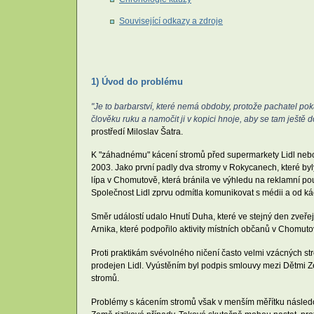
Související odkazy a zdroje
1) Úvod do problému
"Je to barbarství, které nemá obdoby, protože pachatel pok
člověku ruku a namočit ji v kopici hnoje, aby se tam ještě d
prostředí Miloslav Šatra.
K "záhadnému" kácení stromů před supermarkety Lidl nebo n
2003. Jako první padly dva stromy v Rokycanech, které by
lípa v Chomutově, která bránila ve výhledu na reklamní pou
Společnost Lidl zprvu odmítla komunikovat s médii a od ká
Směr událostí udalo Hnutí Duha, které ve stejný den zveř
Arnika, které podpořilo aktivity místních občanů v Chomutov
Proti praktikám svévolného ničení často velmi vzácných str
prodejen Lidl. Vyústěním byl podpis smlouvy mezi Dětmi Z
stromů.
Problémy s kácením stromů však v menším měřítku následova