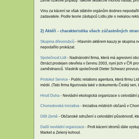
Země rizikové případy. Takové skutečně mohou nastat, pro
Vinu za kácení se však státním orgánům dodnes nepodařil
zadavatele. Podle teorie zástupců Lidlu jde o nekalou rek
2) Aktéři - charakteristika všech zúčastněných stran
Skupina dřevorubců
- Hlavním aktérem kauzy je skupina ne
nepodařilo prokázat.
Společnost Lidl
- Nadnárodní firma, která má agresivní obc
čtrnáct prodejen otevřela v červnu 2003, nyní jich v ČR p
zaměstnanců. Vlastník společnosti Dieter Schwarz provozu
Protokol Service
- Public relations agentura, která firmu L
médii. (Tato firma figurovala také v dokumentu Český sen, 
Hnutí Duha
- Nevládní ekologická organizace s celostátní p
Chomutovská iniciativa
- Iniciativa místních občanů v Chomu
Děti Země
- Občanské sdružení s celostátní působností, kt
Další nevládní organizace
- Proti kácení stromů dále vystu
Market a Zelený kohout.