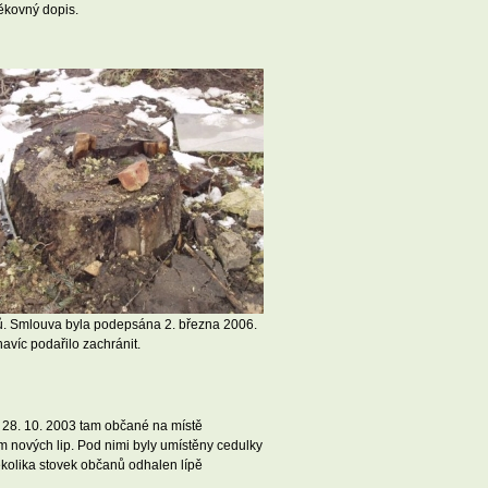
ěkovný dopis.
omů. Smlouva byla podepsána 2. března 2006.
avíc podařilo zachránit.
í 28. 10. 2003 tam občané na místě
m nových lip. Pod nimi byly umístěny cedulky
ěkolika stovek občanů odhalen lípě