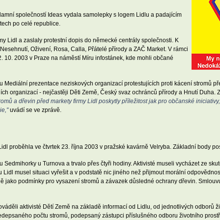
lamní společností Ideas vydala samolepky s logem Lidlu a padajícím
tech po celé republice.
y Lidl a zaslaly protestní dopis do německé centrály společnosti. K
Nesehnutí, Oživení, Rosa, Calla, Přátelé přírody a ZAČ Market. V rámci
2. 10. 2003 v Praze na náměstí Míru infostánek, kde mohli občané
 Mediální prezentace neziskových organizací protestujících proti kácení stromů pře
ch organizací - nejčastěji Děti Země, Český svaz ochránců přírody a Hnutí Duha. Z
ů a dřevin před markety firmy Lidl poskytly příležitost jak pro občanské iniciativy, 
ie,"
uvádí se ve zprávě.
idl proběhla ve čtvrtek 23. října 2003 v pražské kavárně Velryba. Základní body p
Sedmihorky u Turnova a trvalo přes čtyři hodiny. Aktivisté museli vycházet ze skut
Lidl musel situaci vyřešit a v podstatě nic jiného než přijmout morální odpovědn
jně jako podmínky pro vysazení stromů a závazek důsledné ochrany dřevin. Smlouv
děli aktivisté Dětí Země na základě informací od Lidlu, od jednotlivých odborů živ
edepsaného počtu stromů, podepsaný zástupci příslušného odboru životního prostřed