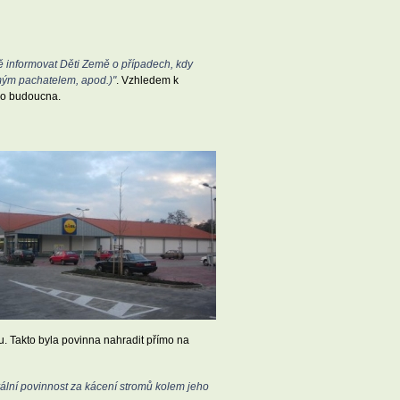
ě informovat Děti Země o případech, kdy
ámým pachatelem, apod.)"
. Vzhledem k
 do budoucna.
. Takto byla povinna nahradit přímo na
ální povinnost za kácení stromů kolem jeho