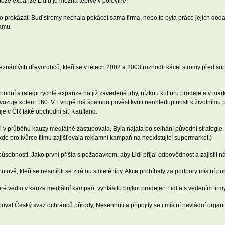
tože expanze Lidlu je možná teprve v polovině.
o prokázat. Buď stromy nechala pokácet sama firma, nebo to byla práce jejích do
lamu.
známých dřevorubců, kteří se v letech 2002 a 2003 rozhodli kácet stromy před supe
hodní strategii rychlé expanze na již zavedené trhy, nízkou kulturu prodeje a v mar
rovozuje kolem 160. V Evropě má špatnou pověst kvůli neohleduplnosti k životnímu 
je v ČR také obchodní síť Kaufland.
idl v průběhu kauzy mediálně zastupovala. Byla najata po selhání původní strategie,
kde pro tvůrce filmu zajišťovala reklamní kampaň na neexistující supermarket.)
ůsobností. Jako první přišla s požadavkem, aby Lidl přijal odpovědnost a zajistil 
tově, kteří se nesmířili se ztrátou stoleté lípy. Akce probíhaly za podpory místní p
eré vedlo v kauze mediální kampaň, vyhlásilo bojkot prodejen Lidl a s vedením firm
poval Český svaz ochránců přírody, Nesehnutí a připojily se i místní nevládní orga