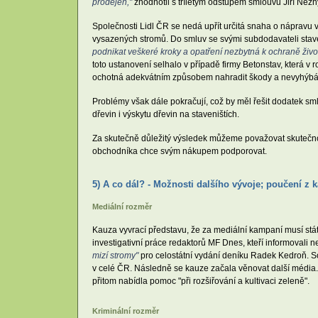
prodejen,"
zhodnotil s tříletým odstupem smlouvu Jiří Nez
Společnosti Lidl ČR se nedá upřít určitá snaha o nápravu 
vysazených stromů. Do smluv se svými subdodavateli stav
podnikat veškeré kroky a opatření nezbytná k ochraně životn
toto ustanovení selhalo v případě firmy Betonstav, která v 
ochotná adekvátním způsobem nahradit škody a nevyhýbá 
Problémy však dále pokračují, což by měl řešit dodatek s
dřevin i výskytu dřevin na staveništích.
Za skutečně důležitý výsledek můžeme považovat skutečnos
obchodníka chce svým nákupem podporovat.
5) A co dál? - Možnosti dalšího vývoje; poučení z 
Mediální rozměr
Kauza vyvrací představu, že za mediální kampaní musí stát
investigativní práce redaktorů MF Dnes, kteří informovali 
mizí stromy"
pro celostátní vydání deníku Radek Kedroň. So
v celé ČR. Následně se kauze začala věnovat další média.
přitom nabídla pomoc "při rozšiřování a kultivaci zeleně".
Kriminální rozměr