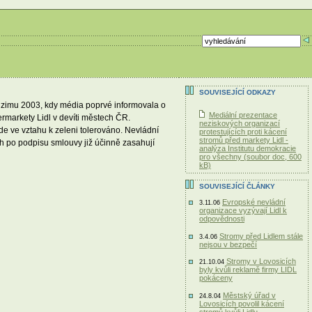
SOUVISEJÍCÍ ODKAZY
odzimu 2003, kdy média poprvé informovala o
Mediální prezentace
rmarkety Lidl v devíti městech ČR.
neziskových organizací
e ve vztahu k zeleni tolerováno. Nevládní
protestujících proti kácení
stromů před markety Lidl -
h po podpisu smlouvy již účinně zasahují
analýza Institutu demokracie
pro všechny (soubor doc, 600
kB)
SOUVISEJÍCÍ ČLÁNKY
Evropské nevládní
3.11.06
organizace vyzývají Lidl k
odpovědnosti
Stromy před Lidlem stále
3.4.06
nejsou v bezpečí
Stromy v Lovosicích
21.10.04
byly kvůli reklamě firmy LIDL
pokáceny
Městský úřad v
24.8.04
Lovosicích povolil kácení
stromů kvůli Lidlu