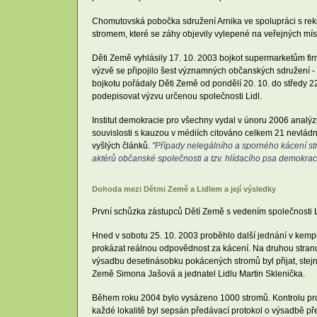
Chomutovská pobočka sdružení Arnika ve spolupráci s rek
stromem, které se záhy objevily vylepené na veřejných mís
Děti Země vyhlásily 17. 10. 2003 bojkot supermarketům firm
výzvě se připojilo šest významných občanských sdružení - 
bojkotu pořádaly Děti Země od pondělí 20. 10. do středy 2
podepisovat výzvu určenou společnosti Lidl.
Institut demokracie pro všechny vydal v únoru 2006 analýzu
souvislosti s kauzou v médiích citováno celkem 21 nevládní
vyšlých článků.
"Případy nelegálního a sporného kácení strom
aktérů občanské společnosti a tzv. hlídacího psa demokrac
Dohoda mezi Dětmi Země a Lidlem a její výsledky
První schůzka zástupců Dětí Země s vedením společnosti L
Hned v sobotu 25. 10. 2003 proběhlo další jednání v kempu 
prokázat reálnou odpovědnost za kácení. Na druhou stranu 
výsadbu desetinásobku pokácených stromů byl přijat, ste
Země Simona Jašová a jednatel Lidlu Martin Sklenička.
Během roku 2004 bylo vysázeno 1000 stromů. Kontrolu prová
každé lokalitě byl sepsán předávací protokol o výsadbě př