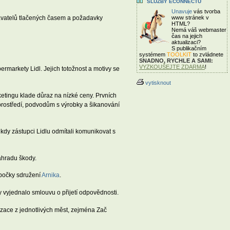
SLUŽBY ECONNECTU
Unavuje
vás tvorba
davatelů tlačených časem a požadavky
www stránek v
HTML?
Nemá váš webmaster
čas
na jejich
aktualizaci?
S publikačním
systémem
TOOLKIT
to zvládnete
SNADNO, RYCHLE A SAMI:
VYZKOUŠEJTE ZDARMA
!
rmarkety Lidl. Jejich totožnost a motivy se
vytisknout
ketingu klade důraz na nízké ceny. Prvních
prostředí, podvodům s výrobky a šikanování
 kdy zástupci Lidlu odmítali komunikovat s
náhradu škody.
obočky sdružení
Arnika
.
y vyjednalo smlouvu o přijetí odpovědnosti.
nizace z jednotlivých měst, zejména Zač