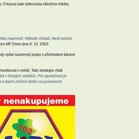
y. O kauze pak referovala všechna média.
nikdo nepovolil. Několik chlapů, které policie
pro MF Dnes dne 8. 10. 2003.
 kdy vyšel souhrnný popis s přehledem kácení
munikovat s médii. Tato strategie však
íhá v českých médiích. Pro společnost je
že k jejich zničení došlo na pozemcích