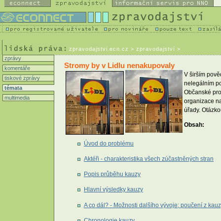
zpravodajstvi.ecn.cz
> zpravodajství >
zprávy
Stromy by v Lidlu nenakupovaly
komentáře
V širším pově
tiskové zprávy
nelegálním po
témata
Občanské prot
multimedia
organizace na
úřady. Otázkou
Obsah:
Úvod do problému
Aktéři - charakteristika všech zúčastněných stran
Popis průběhu kauzy
Hlavní výsledky kauzy
A co dál? - Možnosti dalšího vývoje; poučení z kau
Chronologie kauzy