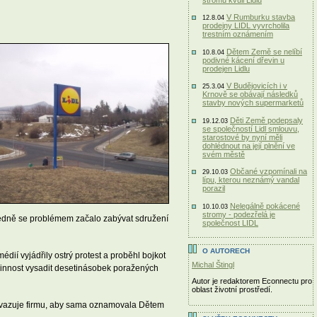
V Rumburku stavba
12.8.04
prodejny LIDL vyvrcholila
trestním oznámením
Dětem Země se nelíbí
10.8.04
podivné kácení dřevin u
prodejen Lidlu
V Budějovicích i v
25.3.04
Krnově se obávají následků
stavby nových supermarketů
Děti Země podepsaly
19.12.03
se společností Lidl smlouvu,
starostové by nyní měli
dohlédnout na její plnění ve
svém městě
Občané vzpomínali na
29.10.03
lípu, kterou neznámý vandal
porazil
Nelegálně pokácené
10.10.03
stromy - podezřelá je
sledně se problémem začalo zabývat sdružení
společnost LIDL
O AUTORECH
dií vyjádřily ostrý protest a proběhl bojkot
Michal Štingl
vinnost vysadit desetinásobek poražených
Autor je redaktorem Econnectu pro
oblast životní prostředí.
 zavazuje firmu, aby sama oznamovala Dětem