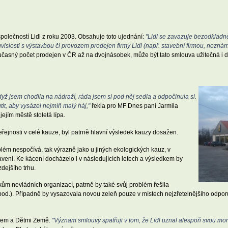
společností Lidl z roku 2003. Obsahuje toto ujednání:
"Lidl se zavazuje bezodkladn
uvislosti s výstavbou či provozem prodejen firmy Lidl (např. stavební firmou, nezn
současný počet prodejen v ČR až na dvojnásobek, může být tato smlouva užitečná i
 Když jsem chodila na nádraží, ráda jsem si pod něj sedla a odpočinula si.
tit, aby vysázel nejmíň malý háj,"
řekla pro MF Dnes paní Jarmila
jím městě stoletá lípa.
jnosti v celé kauze, byl patrně hlavní výsledek kauzy dosažen.
lém nespočívá, tak výrazně jako u jiných ekologických kauz, v
ení. Ke kácení docházelo i v následujících letech a výsledkem by
dejšího trhu.
ům nevládních organizací, patrně by také svůj problém řešila
od.). Případně by vysazovala novou zeleň pouze v místech nejzřetelnějšího odporu
lem a Dětmi Země.
"Význam smlouvy spatřuji v tom, že Lidl uznal alespoň svou mor