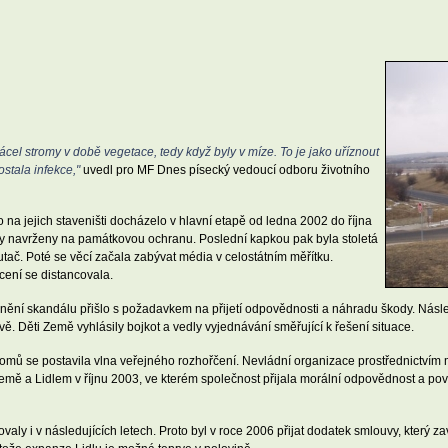
ácel stromy v době vegetace, tedy když byly v míze. To je jako uříznout
ostala infekce,"
uvedl pro MF Dnes písecký vedoucí odboru životního
a jejich staveništi docházelo v hlavní etapě od ledna 2002 do října
ly navrženy na památkovou ochranu. Poslední kapkou pak byla stoletá
tač. Poté se věcí začala zabývat média v celostátním měřítku.
cení se distancovala.
ejnění skandálu přišlo s požadavkem na přijetí odpovědnosti a náhradu škody. Ná
ě. Děti Země vyhlásily bojkot a vedly vyjednávání směřující k řešení situace.
omů se postavila vlna veřejného rozhořčení. Nevládní organizace prostřednictvím mé
emě a Lidlem v říjnu 2003, ve kterém společnost přijala morální odpovědnost a po
ly i v následujících letech. Proto byl v roce 2006 přijat dodatek smlouvy, který