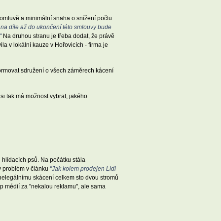
domluvě a minimální snaha o snížení počtu
 na díle až do ukončení této smlouvy bude
"
Na druhou stranu je třeba dodat, že právě
a v lokální kauze v Hořovicích - firma je
formovat sdružení o všech záměrech kácení
si tak má možnost vybrat, jakého
 hlídacích psů. Na počátku stála
lý problém v článku
"Jak kolem prodejen Lidl
a nelegálnímu skácení celkem sto dvou stromů
p médií za "nekalou reklamu", ale sama