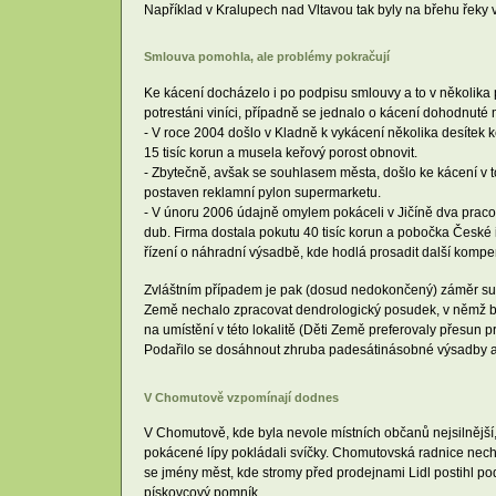
Například v Kralupech nad Vltavou tak byly na břehu řeky
Smlouva pomohla, ale problémy pokračují
Ke kácení docházelo i po podpisu smlouvy a to v několika př
potrestáni viníci, případně se jednalo o kácení dohodnut
- V roce 2004 došlo v Kladně k vykácení několika desítek 
15 tisíc korun a musela keřový porost obnovit.
- Zbytečně, avšak se souhlasem města, došlo ke kácení v tom
postaven reklamní pylon supermarketu.
- V únoru 2006 údajně omylem pokáceli v Jičíně dva pracovn
dub. Firma dostala pokutu 40 tisíc korun a pobočka České i
řízení o náhradní výsadbě, kde hodlá prosadit další komp
Zvláštním případem je pak (dosud nedokončený) záměr supe
Země nechalo zpracovat dendrologický posudek, v němž byl
na umístění v této lokalitě (Děti Země preferovaly přesun
Podařilo se dosáhnout zhruba padesátinásobné výsadby a z
V Chomutově vzpomínají dodnes
V Chomutově, kde byla nevole místních občanů nejsilnější
pokácené lípy pokládali svíčky. Chomutovská radnice necha
se jmény měst, kde stromy před prodejnami Lidl postihl po
pískovcový pomník.