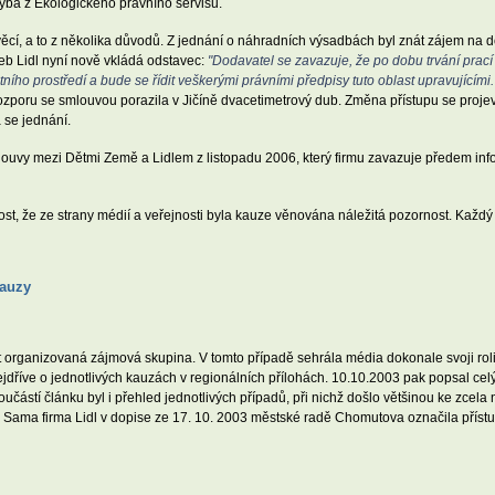
hyba z Ekologického právního servisu.
věcí, a to z několika důvodů. Z jednání o náhradních výsadbách byl znát zájem na 
eb Lidl nyní nově vkládá odstavec:
"Dodavatel se zavazuje, že po dobu trvání prací
ího prostředí a bude se řídit veškerými právními předpisy tuto oblast upravujícími.
rozporu se smlouvou porazila v Jičíně dvacetimetrový dub. Změna přístupu se projevil
se jednání.
mlouvy mezi Dětmi Země a Lidlem z listopadu 2006, který firmu zavazuje předem in
t, že ze strany médií a veřejnosti byla kauze věnována náležitá pozornost. Každý 
kauzy
 organizovaná zájmová skupina. V tomto případě sehrála média dokonale svoji roli
nejdříve o jednotlivých kauzách v regionálních přílohách. 10.10.2003 pak popsal ce
učástí článku byl i přehled jednotlivých případů, při nichž došlo většinou ke zcel
 Sama firma Lidl v dopise ze 17. 10. 2003 městské radě Chomutova označila přístu